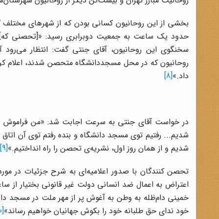
روحانیّت مبارز تهران و بیست‌تن دیگر از روحانیون شهرستان
بخشی از این روحانیون کسانی بودن که از شهرهای مختلف کش
سخنگوی این روحانیون، آقای جنتی گفت: انتظار می‌رود آی
روحانیون که در محل مسجد‌دانشگاه متحصن شدند، اعلام کرد
داد.»
[8]
در خواست آقای جنتی به سرعت اجابت شد: «من فراموش نمی‌
شدیم... رفتیم توی مسجد دانشگاه و بنده رفتم توی آن اتاق
شدیم و از همان روز اول، نشریه‌ی تحصن را راه انداختیم.»
[9]
تحصن کنندگان با صدور اعلامیه‌ای به شرح جزئیات در مورد 
خمینى دام‌ظله به وطن به آغوش پر از مهر ملت در مسجد دان
خود نداى حق طلبانه خود را بکوش جهانیان خواهیم رساند»
[10]