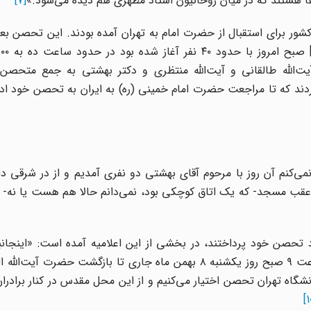
‌ها هستند که در میان روحانیون استاد مطهری هم دیده می‌شود.»
[7]
ور برای استقبال از حضرت امام به تهران آمده بودند. این تحصن بع
ت‌الله طالقانی و آیت‌الله منتظری و دکتر بهشتی به جمع متحصن به
ند که تا مراجعت حضرت امام خمینی (ره) به ایران به تحصن خود ادا
کنم آن روز با مرحوم آقای بهشتی دو نفری آمدیم و از در شرقی دان
 عقب مسجد- که یک اتاق کوچکی بود، نمی‌دانم حالا هم هست یا نه- 
تحصن خود پرداختند، در بخشی از این اعلامیه آمده است: «اینجانبا
اعتراض به اعمال ضد انسانى دولت غیر قانونى بختیار از ساعت ٩ صبح روز یکشنبه ٨ بهمن ماه جارى تا بازگشت 
شگاه تهران تحصن اختیار مى‌کنیم و از این محل مقدس در کنار برادر