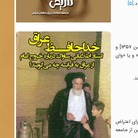
د.
[5]
مردم در روز هفتم بهمن، همزمان با ایام ۲۸ صفر دوباره وارد خیابان‌ها شدند: «شعارهایی که مردم در راهپیمایی 28 صفر [7 بهمن 1357] و
 و یا «وای
د.
رای اعتراض
 از جامعه