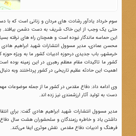
سوم خرداد یادآور رشادت های مردان و زنانی است که با دست
حتی یک وجب از این خاک شریف به دست دشمن بیافتد. با ای
این حماسه ماندگار نبوده است و همچنان راه های نرفته ب
محسن عمادی، مدیر مسوول انتشارات شهید ابراهیم هادی در
خرمشهر، باب جدیدی درحوزه ادبیات کشور ما به ویژه حوزه کو
کشور ما تاکیدات مقام معظم رهبری در این زمینه بوده است 
اهمیت این حادثه عظیم تاریخی در کشور پرداختند وبه دنبال 
وی ادامه داد: دفاع مقدس در کشور ما از جمله موضوعات مهمی
دست به تولید آثار ارزشمندی نیز زده اند.
مدیر مسوول انتشارات شهید ابراهیم هادی گفت: برای انتقال
داشتن یاد و خاطره رزمندگان و سلحشوران هشت سال دفاع م
فرهنگ و ادبیات دفاع مقدس نقش موثری ایفا می‌کند.