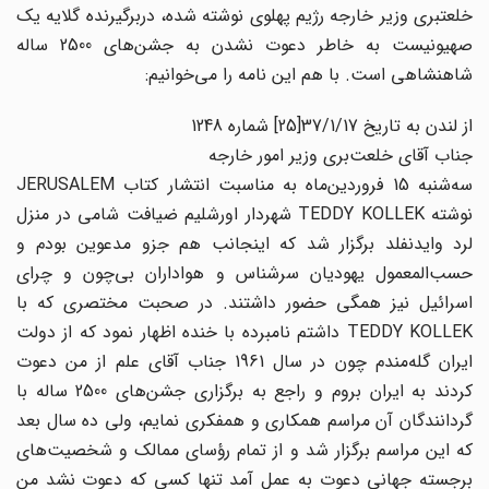
خلعتبری وزیر خارجه رژیم پهلوی نوشته شده، دربرگیرنده گلایه یک
صهیونیست به خاطر دعوت نشدن به جشن‌های 2500 ساله
شاهنشاهی است. با هم این نامه را می‌خوانیم:
از لندن به تاریخ 37/1/17[25] شماره 1248
جناب آقای خلعت‌بری وزیر امور خارجه
سه‌شنبه 15 فروردین‌ماه به مناسبت انتشار کتاب JERUSALEM
نوشته TEDDY KOLLEK شهردار اورشلیم ضیافت شامی در منزل
لرد وایدنفلد برگزار شد که اینجانب هم جزو مدعوین بودم و
حسب‌‌المعمول یهودیان سرشناس و هواداران بی‌چون و چرای
اسرائیل نیز همگی حضور داشتند. در صحبت مختصری که با
TEDDY KOLLEK داشتم نامبرده با خنده اظهار نمود که از دولت
ایران گله‌مندم چون در سال 1961 جناب آقای علم از من دعوت
کردند به ایران بروم و راجع به برگزاری جشن‌های 2500 ساله با
گردانندگان آن مراسم همکاری و همفکری نمایم، ولی ده سال بعد
که این مراسم برگزار شد و از تمام رؤسای ممالک و شخصیت‌های
برجسته جهانی دعوت به عمل آمد تنها کسی که دعوت نشد من