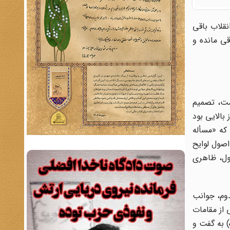
صویر تلخی بر خاطره انقلاب باقی
قی مانده و
گذاشت، تصمیم
بالایی بود
 که «مسأله
اصول لوایح
صول، ظاهری
دوم، جوانب
ی از مقامات
) به گفت و