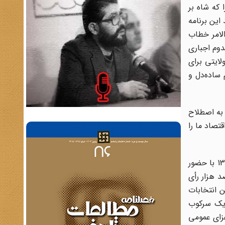
 که شاه بر
این برنامه
الامر خطاب
رفراندوم اجباری
لایتی برای
ساده‌دل و
 به اصطلاح
تصاد ما را
با تمام مخالفتها، اعتصابات و تظاهراتی که در شهرهای مختلف ایران، بویژه مراکز مذهبی صورت گرفت، رفراندوم در ششم بهمن 1341 با حضور
د هزار رأی
ن انتخابات
به یک سرکوب
 منظور آگاه‌تر شدن مردم نسبت به اهداف رژیم شاه، با صدور اعلامیه‌ای نوروز سال 1342 را عزای عمومی