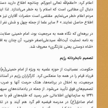
اعلام کرد: «اعظم‌الله تعالی اجورکم. چنانچه اطلاع دارید 
دنبال آن مطالبی است که اسلام را به خطر می‌اندازد. لذا ا
مردم اعلام خطر می‌نمایم. مقتضی است حضرات آقایان نیز همی
اطلاع حاصل نمایند.» 6 سایر علما از جمله چهل و شش نفر از علمای تهران نیز با صدور اعلامیه‌ای عید نوروز را عزای عمومی اعلام کردند. 7
در برهه‌ای که نگاه همه به مرجعیت بود، امام خمینی صلاب
به نامه تسلیت آیت‌الله سید‌علی‌اصغر خویی، آن چنان به 
«شاه دوستی یعنی غارتگری» معروف شد.
تصمیم نابخردانه رژیم
حکومت، عصبانیت از حوزه علمیه به ویژه از امام خمینی(ره) 
فریاد قیام را در همه جا منعکس کرد. کارگزاران رژیم در آستا
مرجعیت، به اخلال در برنامه‌ها، هتک حرمت آنها و ضرب و 
تصمیم‌های فوق تأیید می‌شود. از جمله در یادمانده‌های سپه
امام صادق(ع) در مدرسه فیضیه قم گرد هم آیند و در تظا