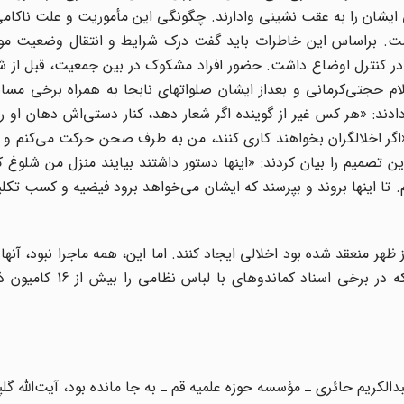
ق ایشان را به عقب نشینی وادارند. چگونگی این مأموریت و علت ناکامی
ت. براساس این خاطرات باید گفت درک شرایط و انتقال وضعیت م
ی در کنترل اوضاع داشت. حضور افراد مشکوک در بین جمعیت، قبل از 
م حجتی‌کرمانی و بعداز ایشان صلواتهای نابجا به همراه برخی مسا
ر اخلالگران بخواهند کاری کنند، من به طرف صحن حرکت می‌کنم و 
1 بعدها امام دلیل اتخاذ این تصمیم را بیان کردند: «اینها دستور داشتند بیایند منزل من شل
. تا اینها بروند و بپرسند که ایشان می‌خواهد برود فیضیه و کسب تکلی
ظهر منعقد شده بود اخلالی ایجاد کنند. اما این، همه ماجرا نبود، آنها 
مقامات،‌ به گروه مأموران مستقر در نزدیکی مدرسه فیضیه که در 
لکریم حائری ـ مؤسسه حوزه علمیه قم ـ به جا مانده بود، آیت‌الله گلپ