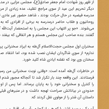
از ظهر روز شهادت امام جعفر صادق(ع)، مجلس عزایی در مدرسه
دیگر تحریم این عید از سوی مراجع تقلید، عده زیادی از م
مدرسه فیضیه در حال حرکت بودند ، شاهد حضور غیر عادی تعد
روحانیون و طلاب حاضر درمدرسه به برخی از افرادی که به
می‌شوند. «جو پر التهاب این مجلس را به استحضار آیت‌الله
گفتند: بنده صاحب این مجلس هستم و هر اتفاقی که بیفتد ب
سخنران اول مجلس حجت‌الاسلام آل‌طه به ایراد سخنرانی پرد
ندارم» از سوی شاگردان ایشان نصب شده بود، اما انتقاد صری
سخنان وی بود که نقشه ایادی شاه کلید خورد.
در خاطرات آل‌طه آمده است: «وقتی نوبت سخنرانی من رس
را کنترل و سخنرانی خود را به پایان برساند. اما پس از
حدودی در بیاناتش صراحت لهجه داشت و در منبرهای قبلی‌اش
داستان آن شتر را از مولوی نقل کردند که:
آن یکی پرسید اشتر را که هی از کجا می‌آیی ای اقبال پی