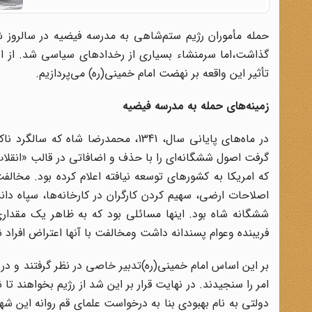
گذاشت،‌اما سرمنشاء بسیاری از رخدادهای سیاسی شد. از این
تأثیر این واقعه بر نهضت امام خمینی(ره) می‌پردازیم.
زمینه‌های حمله به مدرسه فیضیه
در ماه‌های پایانی سال، 1341، محمد‌
گرفت اصول ششگانه‌ای را با حذف و اضافاتی در قالب «انقلاب 
که امریکا به کشورهای توسعه نیافته اعلام کرده بود. مخال
اصلاحات ارضی، سهیم کردن کارگران در کارخانه‌ها، سپاه دا
ششگانه شاه بود. اینها مسائلی بود که به ظاهر یک مقداری
فریبنده وعوام پسندانه داشت ومخالفت با آنها اعتراض افراد نا
بر این اساس امام خمینی(ره)تدبیر خاصی در نظر گرفتند و در م
امر را سنجیدند. در نهایت قرار بر این شد از رژیم بخواهند تا ن
دولتی به نام بهبودی بنا به درخواست علمای قم روانه این شه