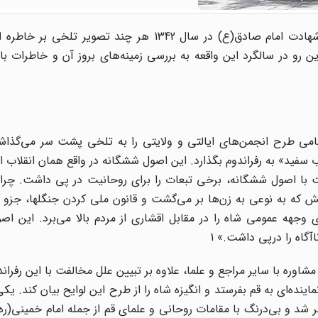
حمله مأموران رژیم ستم‌شاهی به مدرسه فیضیه در سالروز شهادت امام صادق(ع) در سال 1342 هر چند ت
 رو در سالگرد این واقعه به بررسی زمینه‌های بروز آن و خاطرات با
رضا شاه که سالگرد ناکامی طرح انجمن‌‌های ایالتی و ولایتی را به تلخی پشت سر می‌
سفید» به رفراندوم بگذارد. این اصول ششگانه در واقع همان انقلاب از 
فت با اصول ششگانه، برخی تبعات را برای روحانیت در پی داشت. چرا
نش که به نوعی به زن‌ها بر می‌گشت و قانون ملی کردن جنگلها، جزو 
 وجهه عمومی شاه را در مقابل اقشاری از مردم بالا می‌برد. این ا
آگاه را درپی داشت.» 1
شاوره با سایر مراجع و علما، علاوه بر تبیین علل مخالفت با این رفران
ماینده‌ای به قم بفرستد و انگیزه شاه را از طرح این لوایح بیان کند. یک
ر شد و بی‌درنگ با مقامات روحانی و علمای قم از جمله امام خمینی(ره