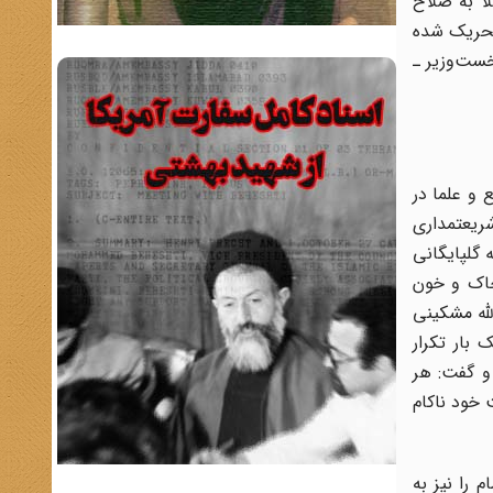
اً به صلاح
 تحریک شده
 ـ نخست‌وزیر ـ
جع و علما در
شریعتمداری
گلپایگانی
خاک و خون
له مشکینی
بار تکرار
و گفت: هر
 خود ناکام
 را نیز به