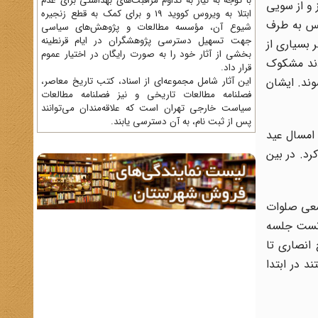
با توجه به نیاز به تداوم مراقبت‌های بهداشتی برای عدم
 و از سویی
ابتلا به ویروس کووید 19 و برای کمک به قطع زنجیره
لس به طرف
شیوع آن، مؤسسه مطالعات و پژوهش‌های سیاسی
جهت تسهیل دسترسی پژوهشگران در ایام قرنطینه
 بسیاری از
بخشی از آثار خود را به صورت رایگان در اختیار عموم
دند مشکوک
قرار داد.
وند. ایشان
این آثار شامل مجموعه‌ای از اسناد، کتب تاریخ معاصر،
فصلنامه‌ مطالعات تاریخی و نیز فصلنامه مطالعات
سیاست خارجی تهران است که علاقه‌مندان می‌توانند
پس از ثبت نام، به آن دسترسی یابند.
 امسال عید
رد. در بین
معی صلوات
ه عهده من است...» 14 آل‌طه به سختی توانست جلسه
انصاری تا
 در ابتدا