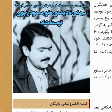
 اخلالگران
وجود توسط
شروع رسمی
ئل به گوش
می‌رسد. واکنش حضرت امام جالب است، ایشان ابتدا پیام دادند: «هر کس غیر از گوینده اگر شعار دهد، کنار دستی‌اش دهان او را بگیرد.» 10
تکلیف خود
وغ کنند لذا یک
ف کنند، ما
بنابر دستور
برخی اسناد کماندوهای با لباس نظامی را بیش از 16 کامیون ذکر کرده‌اند،
کتب الکترونیکی رایگان
ایگانی بعد