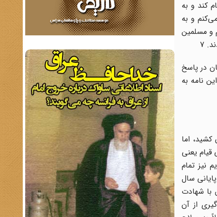
م کند و به
ی‌کنم و به
م و مسلمین
ن در پاسخ
ن نامه به
کشید، ‌اما
 قیام یعنی
م نیز تمام
پایانی سال
 قم با صدور اعلامیه‌ای از مسلمانان خواسته‌اند تا روز دوم فروردین 1342 مطابق با شهادت
یری از آن