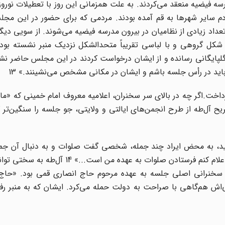
 فیضیه منعقد می‌کردند. به علت همزمانی این روز با تعطیلات نوروز
ردم سایر شهرها به قم آمده بودند. مردمی که برای حضور در این مج
اد زیادی از نظامیان در بیرون مدرسه فیضیه می‌شوند. از سویی دیگر
 شکل گروهی و با لباسی تقریباً متحد‌الشکل نزدیک منبر نشسته بو
 گلپایگانی رسانده و از ایشان درخواست کردند در این مجلس حاضر نش
اید در رأس جلسه باشم و ایشان در مکانی مشخص می‌نشینند.» 13
اخت.اگر چه در بالای سر سخنران، اعلامیه معروف امام خمینی که «ما
ح آل‌طه از طرح انجمن‌های ایالتی و ولایتی، جو جلسه را سنگین‌تر ک
ید، به محض ایراد چند جمله، شخصی گفت صلوات و به دنبال آن ج
فرستادند. این واقعه چند بار تکرار شد تا آنجاکه مجبور شدم اعلام کنم فرستادن صلوات ب
 او سخنرانی اصلی جلسه به عهده مرحوم حاج انصاری قمی بود. «حاج 
 هم‌گاهی با صراحت به دولت حمله می‌کرد. ایشان که به منبر رفتند