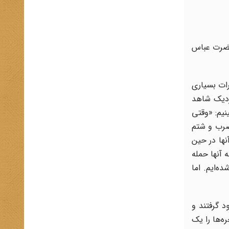
 حضرت عباس
ات بسیاری
زدیک شاهد
نیم: «وقتی
ضرب و شتم
نها در حین
ه آنها حمله
ه‌ایم. اما
د گرفتند و
ه‌ها را یک