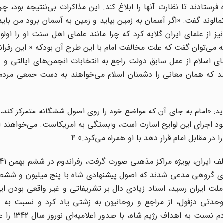
رستادند تا نظارت آنها را ابلاغ کند. این مذاکرات بی‌ننتیجه بود، چرا
مالوند گفت: «اگر آسمان به زمین بیاید و زمین به آسمان برود من باید 
 نیز از علمای ایران گلایه کرد که چرا مانند علمای اهل سنت او را اولو
به دعاگویی نمی‌پردازند.» 2 به طور خلاصه می‌توان گفت که علت مخالفت امام با این طرح آن بودکه « این 
ی اسلام از عمل سابق دولت راجع به انتخابات انجمن‌های ایالتی و و
د که همان معانی را دشمنان اسلام می‌خواهند به دست جمعی مردم 
ید: «امام به جای آن که مواضع خود را روی اصول ششگانه متمرکز کند،
رمود اجرای این لوایح اسارت است، وابستگی به امریکاست. می‌خواهند اق
در مقابل امام قرار دهد با او همراه می‌کرد.» 4
ه‌های گروهی مدعی شدند که اصول پیشنهادی شاه با پنج میلیون و ششص
ت ایران رسید، اسناد زیادی دال بر تشریفاتی و غیر واقعی بودن ای
انی در پایگاه وحدتی دزفول، از مراجع و روحانیون به زشتی یاد کرد و نسبت 
قریب‌الوقوع هشدار داد. 5 امام نیز به