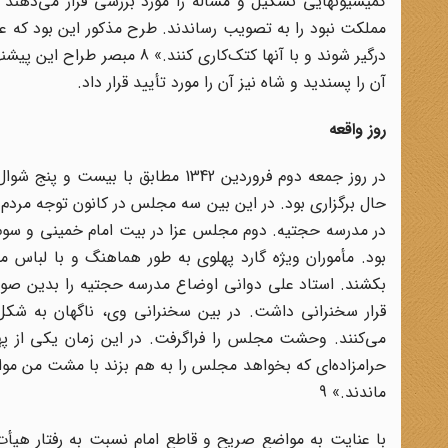
کمیسیونهایی تشکیل و مسأله را مورد بررسی قرار می‌دهند و
مملکت نبود را به تصویب رساندند. طرح مذکور این بود که عده
درگیر شوند و با آنها کتک‌‌کا
آن را پسندید و شاه نیز آن را مورد تأیید قرار داد.
روز واقعه
در روز جمعه دوم فروردین 1342 مطاب
حال برگزاری بود. در این بین سه مجلس در کانون توجه مردم و 
در مدرسه حجتیه. دوم مجلس عزا در بیت امام خمینی و سوم 
بود. مأموران ویژه گارد پهلوی به طور هماهنگ و با لباس 
بکشند. استاد علی دوانی اوضاع مدرسه حجتیه را بدین صورت
قرار سخنرانی داشت. در بین سخنرانی وی، ناگهان به شکل 
می‌کنند. وحشت مجلس را فراگرفت. در این زمان یکی از په
حرامزاده‌ای که بخواهد مجلس را به هم بزند با مشت من مواج
ماندند.» 9
با عنایت به مواضع صریح و قاطع امام نسبت به رفتار هیأت ح