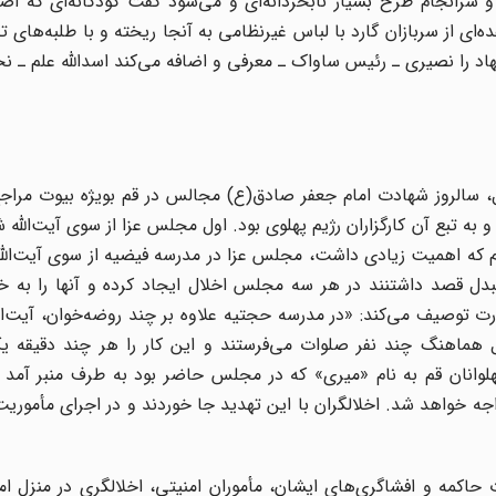
 سرانجام طرح بسیار نابخردانه‌ای و می‌شود گفت کودکانه‌ای که اصل
‌ای از سربازان گارد با لباس غیر‌نظامی به آنجا ریخته و با طلبه‌های
ری کنند.» 8 مبصر طراح این پیشنهاد را نصیری ـ رئیس ساواک ـ معرفی و اضافه می‌کند اسدالله علم
ق با بیست و پنج شوال، سالروز شهادت امام جعفر صادق(ع) مجالس در قم بویژه بیوت مرا
به تبع آن کارگزاران رژیم پهلوی بود. اول مجلس عزا از سوی آیت‌الله 
که اهمیت زیادی داشت، مجلس عزا در مدرسه فیضیه از سوی آیت‌الله 
مبدل قصد داشتنند در هر سه مجلس اخلال ایجاد کرده و آنها را به 
 توصیف می‌کند: «در مدرسه حجتیه علاوه بر چند روضه‌خوان، آیت‌ال
هماهنگ چند نفر صلوات می‌فرستند و این کار را هر چند دقیقه یک 
لوانان قم به نام «میری» که در مجلس حاضر بود به طرف منبر آمد 
ه خواهد شد. اخلالگران با این تهدید جا خوردند و در اجرای مأموریت
اکمه و افشاگری‌های ایشان، مأموران امنیتی، اخلالگری در منزل امام