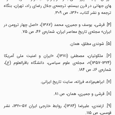
های جهانی در قرن بیستم، ترجمه‌ی جلال رضای راد، تهران، بنگاه
ترجمه و نشر کتاب، 1360، ص 309.
[4]. قرشی، یوسف و جمیری، محمد (1387)، «اصل چهار ترومن در
ایران» مجله‌ی تاریخ معاصر ایران، شماره‌ی 46، ص 75.
[5]. شوندی مطلق، همان.
[6]. ملکوتیان، مصطفی (1381)، «ایران و امنیت ملی آمریکا
(1324-1357)»، مجله‌ی علوم سیاسی، دانشگاه باقرالعلوم (ع)،
شماره‌ی 16، ص 184.
[7]. ابراهیم‌زاده، فرزانه، سایت تاریخ ایرانی.
[8]. قرشی و جمیری، همان، ص 81.
[9]. ازغندی، علیرضا (1384)، روابط خارجی ایران 57-1320، نشر
قومس، ص 115.