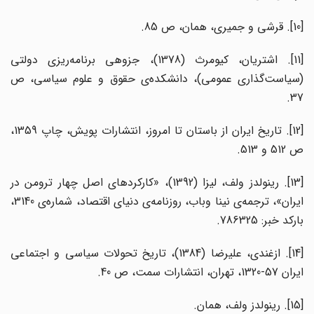
[10]. قرشی و جمیری، همان، ص 85.
[11]. اشتریان، کیومرث (1378)، جزوه­ی برنامه‌ریزی دولتی
(سیاست‌گذاری عمومی)، دانشکده‌ی حقوق و علوم سیاسی، ص
37.
[12]. تاریخ ایران از باستان تا امروز، انتشارات پویش، چاپ 1359،
ص 512 و 513.
[13]. رینولدز ولف، لیزا (1392)، «کارکردهای اصل چهار ترومن در
ایران»، ترجمه‌ی نینا وباب، روزنامه‌ی دنیای اقتصاد، شماره‌ی 3140،
بارکد خبر: 786325.
[14]. ازغندی، علیرضا (1384)، تاریخ تحولات سیاسی و اجتماعی
ایران 57-1320، تهران، انتشارات سمت، ص 40.
[15]. رینولدز ولف، همان.