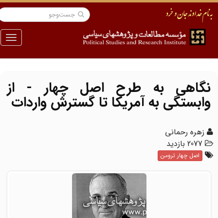
منو
نگاهی به طرح اصل چهار - از
وابستگی به آمریکا تا گسترش واردات
زهره رحمانی
2077 بازدید
اصل چهار ترومن