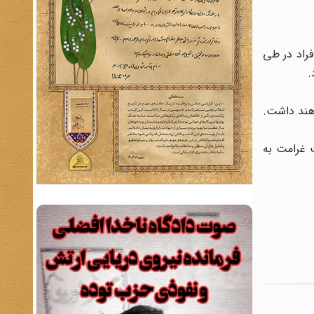
فراد در طی
.
اهند داشت.
ار دلار (۵۰ دلار برای هر روز) بابت غرامت به