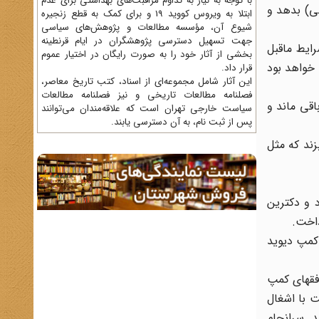
با توجه به نیاز به تداوم مراقبت‌های بهداشتی برای عدم
 (جبهه ملی) بدهد و
ابتلا به ویروس کووید 19 و برای کمک به قطع زنجیره
شیوع آن، مؤسسه مطالعات و پژوهش‌های سیاسی
جهت تسهیل دسترسی پژوهشگران در ایام قرنطینه
 در شرایط ماقبل
بخشی از آثار خود را به صورت رایگان در اختیار عموم
سر قدرت خواهد بود
قرار داد.
این آثار شامل مجموعه‌ای از اسناد، کتب تاریخ معاصر،
فصلنامه‌ مطالعات تاریخی و نیز فصلنامه مطالعات
اقی ماند و
سیاست خارجی تهران است که علاقه‌مندان می‌توانند
پس از ثبت نام، به آن دسترسی یابند.
 بزند که مثل
د و دکترین
 کمپ دیوید
افقهای کمپ
ت با اشغال
. سرانجام