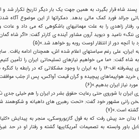
ند شاه قرار بگیرد، به همین جهت یک بار دیگر تاریخ تکرار شد و او
تی جرالد فورد کمک مالی بدهد. دمکراتها از این موضوع آگاه شدند 
 رفتار زاهدی را به علت مهمانیهای باشکوهی که می داد و عادت و
 ی ننگ» نامید و دیوید آرون مشاور آینده ی کارتر گفت: «اگر شاه گمان
ا آنچه دور از انتظار اوست روبه رو خواهد شد.»(5)
به ایران، علی رغم سیاستهای اعلام شده اش، همچنان ادامه یافت. س
به شاه گفت: «ما می خواهیم نیازهای تسلیحاتی ایران را تأمین کنیم
کارتر تصمیم گرفته است قرارداد مربوط به فروش 160 هواپیمای پیشرفته اف-16 را به ایران با وجود مشکلاتی که در راب
ی خرید هواپیماهای پیچیده و گران قیمت آواکس، پس از جلب موافقت 
رد نیاز ایران بدهیم.»(6)
ری ایران با شوروی حتی رعایت حقوق بشر در ایران را هم خیلی جدی ن
19 دی 1356 قم، در کاخ شاه در سخن رانی مشهور خود گفت: «تحت رهبری های داهیانه و شکوهمند 
شته است.»(7)
ا بدان حد پیش رفت که به قول گازیوروسکی، منجر به پیدایش «کلیان
ل باور وابسته به تصمیمات آمریکاییها گشته و رفتار او در حد غیر