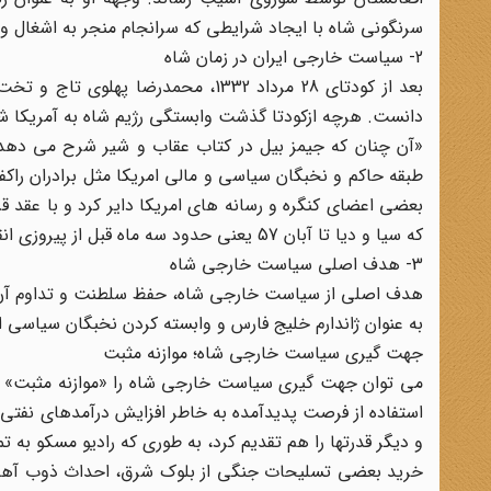
سرنگونی شاه با ایجاد شرایطی که سرانجام منجر به اشغال و
2- سیاست خارجی ایران در زمان شاه
بعد از کودتای 28 مرداد 1332، محمد
دانست. هرچه ازکودتا گذشت وابستگی رژیم شاه به آمریکا ش
«آن چنان که جیمز بیل در کتاب عقاب و شیر شرح می دهد ش
که سیا و دیا تا آبان 57 یعنی حدود سه ماه قبل از پیروزی انقلاب، از بقای شاه تقریباً برای یک دهه دیگر اطمینان می دادند.
3- هدف اصلی سیاست خارجی شاه
هدف اصلی از سیاست خارجی شاه، حفظ سلطنت و تداوم آن در خا
به عنوان ژاندارم خلیج فارس و وابسته کردن نخبگان سیاسی ا
جهت گیری سیاست خارجی شاه؛ موازنه مثبت
می توان جهت گیری سیاست خارجی شاه را «موازنه مثبت» نام
استفاده از فرصت پدیدآمده به خاطر افزایش درآمدهای نفتی و
و دیگر قدرتها را هم تقدیم کرد، به طوری که رادیو مسکو به ت
خرید بعضی تسلیحات جنگی از بلوک شرق، احداث ذوب آهن اص