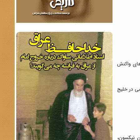
وهای واکنش
می در خلیج
 دکترین نیکسون،