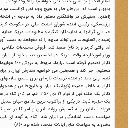
شعار «یک پینوشه ی جدید نمی خواهیم» را افزوده بودند.
بدیهی است که این طرز فکر به هیچ وجه نمی توانست مورد پس
زاهدی، سفیرش در واشنگتن دستور داد به بودجه ی انتخابا
برژینسکی، رئیس آینده شورای امنیت ملی در حکومت کارتر،
هدایای گرانبها به نمایندگان کنگره و مطبوعات امریکا «مایه
زمینه ی تسلیحات می تواند هرچه را که بخواهد به دست آورد ب
اما وقتی کارتر وارد کاخ سفید شد، فروش تسلیحات نظامی 
وزیر امورخارجه وقت امریکا در نخستین دیدار خود از ایران 
هستیم، اجرا کند و همچنین می خواهیم سفارش ایران را برا
کنیم، ولی باید در آینده ترتیبات تازه ای برای تأمین سلاحهای مو
کارتر به خاطر اهمیت ژئوپلتیک ایران و خلیج فارس و همجوا
کارتر یک هفته قبل از قیام 
یک جزیره ثابت در یکی از پرآشوب ترین مناطق جهان تبدیل گ
«روند شتابان رو به گسترش روابط ایران و آمریکا در عمل ت
سیاست دست نشاندگی در ایران شد. شاه به گونه ای غیرقاب
مشروط به سیاست های ایالات متحده شده بود.»(8)