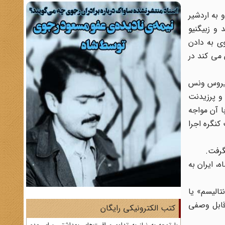
 به اردشیر
و زبیگنیو
ی به دادن
 می کند در
ایروس ونس
 و پرزیدنت
طه با کنگره با آن مواجه
کنگره اجرا
گرفت.
شاه، ایران به
تالیسم» یا
قابل وصفی
کتب الکترونیکی رایگان