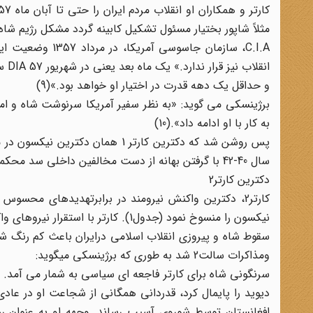
مثلاً شاپور بختیار مسئول تشکیل کابینه گردد مشکل رژیم شا
C.I.A، سازمان جا
انق
و حداقل یک دهه قدرت در اختیار او خواهد بود.»(9)
برژینسکی می گوید: «به نظر سفیر آمریکا سرنوشت شاه و امری
به کار با او ادامه داد».(10)
پس روشن شد که دکترین کارتر 1 هم
سال 40-42 با گرفتن بهانه از دست مخالفین داخلی سد محکمی جلوی شوروی ایجاد گردد.
دکترین کارتر2
کارتر2، دکترین واکنش نیرومند در برابرتهدیدهای محس
نیکسون را منسوخ نمود (جدول1). کارتر با استقرار نیروهای واکنش سریع و حضور نظامی مجدد در خلیج فارس به عملیات ایذایی پرداخت.
سقوط شاه و پیروزی انقلاب اسلامی درایران باعث کم رنگ شد
ومذاکرات سالت2 شد به طوری که برژینسکی میگوید:
سرنگونی شاه برای کارتر فاجعه ای سیاسی به شمار می آمد. ا
دیوید را پایمال کرد، قدردانی همگانی از شجاعت او در عادی
افغانستان توسط شوروی آسیب رساند. وجهه او به عنوان ر