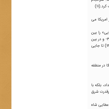
.(11)
ور امریکا می
ی» را بین
طبقه حاکم و نخبگان سیاسی و مالی امریکا مثل برادران راکفلر، نیکسون، کیسینجر، هلمز، کرمیت روزولت-طراح کودتای 28 مرداد 32- و در بین
بعضی اعضای کنگره و رسانه های امریکا دایر کرد و با عقد قراردادهای هنگفت چشم امریکاییها را از دیدن حقایق ایران کور کرد.» (12) تا جایی
ا در منطقه
د، بلکه با
برقدرت شرق
عطایی شاه