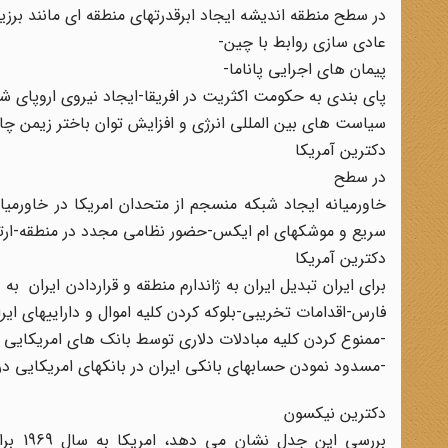
در سطح منطقه اندیشه ایجاد ابرقدرتهای منطقه ای مانند برزیل،
عادی سازی روابط با چین-
پیمان های اجرایی پاناما-
پای بندی به حکومت اکثریت در افریقا-ایجاد نیروی اروپای ش
سیاست های بین المللی انرژی و افزایش توان باختر زیمن چ
دکترین آمریکا
در سطح
خاورمیانه ایجاد شبکه منسجم از متحدان امریکا در خاورمی
سریع و موشکهای ام ایکس-حضور نظامی مجدد در منطقه-ارتقا
دکترین آمریکا
برای ایران تبدیل ایران به ژاندارم منطقه و قراردادن ایران
فارس-اقدامات تخریبی-بلوکه کردن کلیه اموال و داراییهای ایرا
-ممنوع کردن کلیه مبادلات دلاری توسط بانک های امریکایی با
-مسدود نمودن حسابهای بانکی ایران در بانکهای امریکایی درد
دکترین نیکسون
بررسی