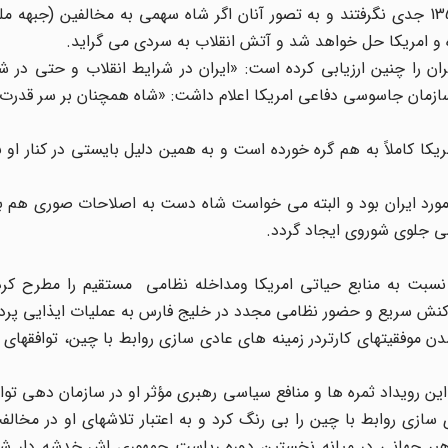
کارتر و همکاران او انقلاب مردم ایران را حتی تا آبان ماه 1357 جدی نگرفتند و به تصور آنان اگر شاه سهمی به مخالفین
ه و امریکا حل خواهد شد و آتش انقلاب به سردی می گراید.
سوسی آمریکا، در مرداد 1357 وضعیت ایران را چنین ارزیابی کرده است: «ایران در شرایط انقلاب و حتی
لاب نیز قرار ندارد.» یک ماه بعد یعنی در شهریور DIA 57 سازمان جاسوسی دفاعی امریکا اعلام داشت: «شاه همچنان بر 
کا کاملاً به هم گره خورده است و به همین دلیل بایستی در کنار او ب
ان دکترین نیکسون در مورد ایران بود و البته می خواست شاه دست به اصلاحات صوری هم
وس نسبت به منابع حیاتی امریکا ومداخله نظامی مستقیم را مطرح کر
ن موفقیتهای کارتردر زمینه های عادی سازی روابط با چین، توافقهای
ین رویداد ثمره ها و منافع سیاسی رهبری مؤثر او در سازمان دهی تو
 سازی روابط با چین را بی رنگ کرد و به اعتبار تلاشهای او در مخالف
هبر جهانی در میانه نخستین دوره ریاست جمهوری اش خدشه دار شد