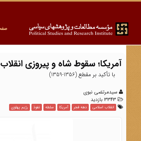
صفح
آمریکا؛ سقوط شاه و پیروزی انقلاب 
با تأکید بر مقطع (1356-1359)
سیدمرتضی نبوی
3343 بازدید
انقلاب اسلامی
دهه فجر
آمریکا
سلطه
نفوذ
رژیم پهلوی