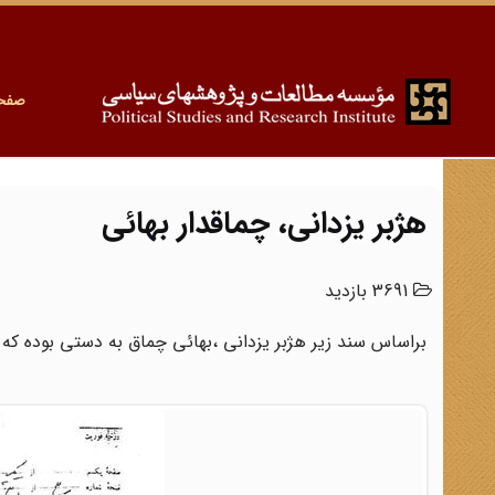
صفح
هژبر یزدانی، چماقدار بهائی
3691 بازدید
براساس سند زیر هژبر یزدانی ،بهائی چماق به دستی بوده که