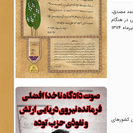
ن محمد مصدق،
 در هنگام
انقلاب 1357 و اولین وزیر امور خارجهٔ جمهوری اسلامی ایران بود. دکتر سنجابی سرانجام در تاریخ 4 ژوئیه 1995، برابر با 13 تیرماه 1374
ان کشورهای