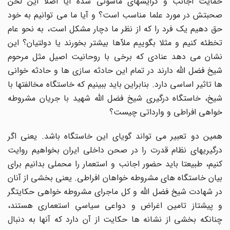
حمایت اجانب و گرایشهای ماسونی شده آیا اصلا این لحن
صحبتش در مورد علما مناسب است؟ و آیا ما می توانیم به خود
حق دهیم یک فرد را که از نظر ما دچار مشکل است، به نحو عام
تخطئه کنیم و مثلا بگوییم ملاّها بیشتر بخورند یا دولتیان؟ این
نشان می دهد عنادی که برخی با روحانیت اصیل مثل مرحوم
شیخ فضل الله دارند در تمام این حادثه سازی ها و حادثه خوانی
ها تاثیر اساسی دارد. بنابراین باید ببینیم که خاستگاه مخالفتها با
شیخ، خاستگاه درگیری شیخ فضل الله شهید با جریان مشروطه
خواهی افراطی و وارداتی چیست؟
همین دو تعبیر می تواند گویای این خاستگاه باشد. یعنی اگر
درگیریهای نظام قدرت را در صحن داخلی ایران بخواهیم روایت
کنیم، طبیعتا باید حضور اجانب و استعمار را محملی بدانیم برای
بیان خاستگاه های مشروطه خواهان افراطی. یعنی بخشی از آنان
در شهادت شیخ فضل الله و کل ماجرای مشروطه خواهی حکایتگر
و پیشتاز تامین اغراض و دواعی سیاسیِ استعماری هستند،
چنانکه بخشی از نشانه ها حکایت از آن دارد که آنها به دنبال