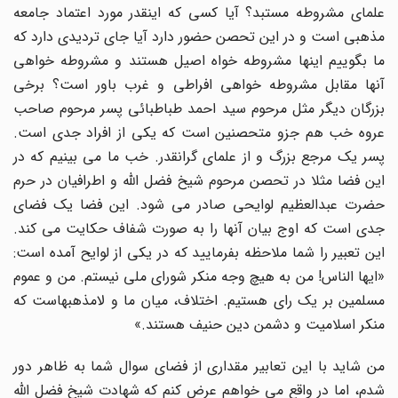
علمای مشروطه مستبد؟ آیا کسی که اینقدر مورد اعتماد جامعه
مذهبی است و در این تحصن حضور دارد آیا جای تردیدی دارد که
ما بگوییم اینها مشروطه خواه اصیل هستند و مشروطه خواهی
آنها مقابل مشروطه خواهی افراطی و غرب باور است؟ برخی
بزرگان دیگر مثل مرحوم سید احمد طباطبائی پسر مرحوم صاحب
عروه خب هم جزو متحصنین است که یکی از افراد جدی است.
پسر یک مرجع بزرگ و از علمای گرانقدر. خب ما می بینیم که در
این فضا مثلا در تحصن مرحوم شیخ فضل الله و اطرافیان در حرم
حضرت عبدالعظیم لوایحی صادر می شود. این فضا یک فضای
جدی است که اوج بیان آنها را به صورت شفاف حکایت می کند.
این تعبیر را شما ملاحظه بفرمایید که در یکی از لوایح آمده است:
«ایها الناس! من به هیچ وجه منکر شورای ملی نیستم. من و عموم
مسلمین بر یک رای هستیم. اختلاف، میان ما و لامذهبهاست که
منکر اسلامیت و دشمن دین حنیف هستند.»
من شاید با این تعابیر مقداری از فضای سوال شما به ظاهر دور
شدم، اما در واقع می خواهم عرض کنم که شهادت شیخ فضل الله