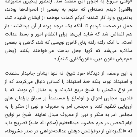
«وقتی شروع به اجرای این مقصد شد. (منظور پیگیری مشروطه
واقعی) دیدم دسته‌ای که متهم به بعضی از انحراف‌ها بودند،
به‌تدریج وارد کار شدند؛ کم‌کم کلمات موهمه از ایشان شنیده شد،
حمل بر صحت کردیم تا آنکه یک درجه پرده از آن برداشتند؛ باز
هم اغماض شد که شاید این‌ها برای انتظام امور و بسط عدالت
است، تا آنکه رفته‌ رفته بنای قانون‌ نویسی که شد، گاهی با بعضی
مذاکره می‌شد که گویا جعل بدعت می‌خواهند بکنند (یعنی
هم‌عرض قانون دین، قانون‌گذاری کنند).»
با این وصف، از دیدگاه خود شیخ، نه‌ تنها ایشان جانبدار سلطنت
و استبداد نبود، بلکه خط استبداد را کسانی دنبال می‌کردند که از
هر نوع دشمنی با شیخ دریغ نکردند و به دنبال آن بودند که با
قلدری، مجاری احوال و اوضاع را مستقیماً بر سیاق پارلمان های
اروپایی تنظیم کنند و مجلس امر به‌ معروف و نهی از منکر را به
مجلس امر به منکر و نهی از معروف مبدل نمایند. شیخ در لوایح
ایام تحصن در حرم حضرت عبدالعظیم (سلام الله علیه) تصریح دارد
که «انگیزه‌اش از برافراشتن درفش عدالت‌خواهی در صدر مشروطه،