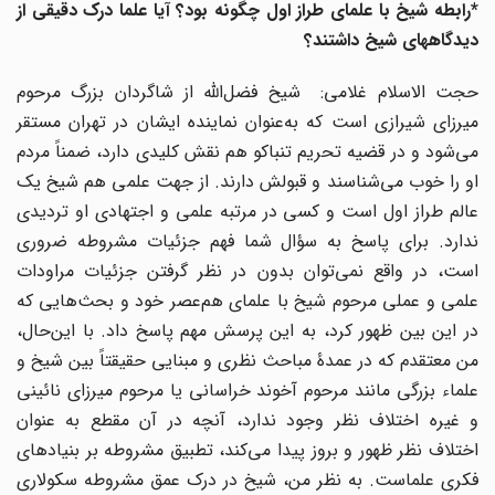
*رابطه شیخ با علمای طراز اول چگونه بود؟ آیا علما درک دقیقی از
دیدگاههای شیخ داشتند؟
حجت الاسلام غلامی: شیخ فضل‌الله از شاگردان بزرگ مرحوم
میرزای شیرازی است که به‌عنوان نماینده ایشان در تهران مستقر
می‌شود و در قضیه تحریم تنباکو هم نقش کلیدی دارد، ضمناً مردم
او را خوب می‌شناسند و قبولش دارند. از جهت علمی هم شیخ یک
عالم طراز اول است و کسی در مرتبه علمی و اجتهادی او تردیدی
ندارد. برای پاسخ به سؤال شما فهم جزئیات مشروطه ضروری
است، در واقع نمی‌توان بدون در نظر گرفتن جزئیات مراودات
علمی و عملی مرحوم شیخ با علمای هم‌عصر خود و بحث‌هایی که
در این‌ بین ظهور کرد، به این پرسش مهم پاسخ داد. با این‌حال،
من معتقدم که در عمدۀ مباحث نظری و مبنایی حقیقتاً بین شیخ و
علماء بزرگی مانند مرحوم آخوند خراسانی یا مرحوم میرزای نائینی
و غیره اختلاف‌ نظر وجود ندارد، آنچه در آن مقطع به‌ عنوان
اختلاف‌ نظر ظهور و بروز پیدا می‌کند، تطبیق مشروطه بر بنیادهای
فکری علماست. به نظر من، شیخ در درک عمق مشروطه‌ سکولاری