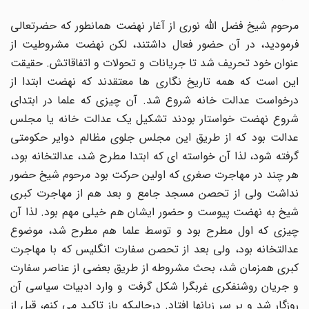
مرحوم شیخ فضل الله نوری از آغار نهضت همانطور که حضرتعالی
فرمودید، در آن حضور فعال داشتند، لکن نهضت مشروطیت از
عنوان خود تحریف شد تا جریانات و تحولات و اتفاقاتش. حقیقت
این است که همه تاریخ نگاری ها معتقدند که نهضت ابتدا از
درخواست عدالت خانه شروع شد. آن چیزی که علما در ابتدای
شروع نهضت خواستار بودند تشکیل یک عدالت خانه یا مجلس
عدالت بود که از طریق این مجلس جلوی مظالم دوایر حکومتی
گرفته شود، لذا آن خواسته ای که ابتدا مطرح شد، عدالتخانه بود،
هر چند در مهاجرت صغری که اولین حرکت بود مرحوم شیخ حضور
نداشت ولی از تحصن مسجد جامع و بعد هم از مهاجرت کبری
شیخ به نهضت پیوست و حضور ایشان هم خیلی مهم بود. لذا آن
چیزی که اول مطرح بود و توسط علما هم مطرح شد، موضوع
عدالتخانه بود، ولی بعد از تحصن سفارت انگلیس که با مهاجرت
کبری همزمان شد، بحث مشروطه از طریق بعضی از عناصر سفارت
و جریان روشنفکری غربگرا شکل گرفت و وارد ادبیات سیاسی آن
روزگار شد و بر سر زبانها افتاد. درحالیکه باز تاکید می کنم، قبل از