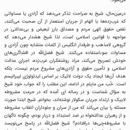
درعین‌حال، شیخ به‌ صراحت تذکر می‌دهد که آزادی یا مساواتی
که غرب‌زده‌ها با الهام از جریان استعمار از آن صحبت می‌کنند،
نقض حقوق الهی مردم و مصداق بارز تبعیض و بی‌عدالتی در
مواجهه با قوانین اسلامی است، لذا شیخ هشدار می‌دهد که
گروهی لامذهب و طرفدار انگلیس از کلمات متشابه چون آزادی و
مساوات سوءاستفاده می‌کنند. شیخ فضل‌الله در افشاگری‌های
خودش تصریح می‌کند، مراد روشنفکران غرب‌زده، اجرای عدالت
اسلامی و تأمین حقوق و آزادی‌های مشروع مردم نیست، بلکه
هدف آن‌ها ایجاد یک دولت لائیک بر اساس ایدئولوژی لیبرالیسم
است. خُب من مایلم در ادامه، این مطلب را که جواب خود شیخ
به سؤال شماست و در رساله ای آمده که در حرمتِ مشروطه
لاییک و ارتداد جریان سکولار نوشته‌اند، بخوانم. شیخ ابتدا صورت‌
مسئله را بیان می‌کند که من از سران و جلوداران انقلاب مشروطه
و از رهبران عدالتخواه بر ضد استبداد و دربار بودم، چگونه ناگهان
با مشروطه‌چی‌ها درافتادم؟ شیخ فضل‌الله در پاسخ می‌نویسد