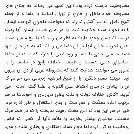
مشروطیت درست کرده بود.»این تعبیر می رساند که جناح های
مشروطه خواه داخل و خارج از تهران اساسا با علما و از جمله
شیخ فضل الله سر آشتی ندارند که بخواهند ماجرای شهادت ایشان
را به نحو درست حکایت کنند. یا در زمان حیات ایشان آیا زمینه
درست اندیشی وجود دارد؟ به نظر می رسد که پاسخ منفی است.
یعنی لحن سخنان آنها در آن فضا می رساند که به هر حال اینها
قصد دشمنی جدی با علما و روحانیتی را دارند که به دنبال حفظ
اصالتهای دینی هستند و طبیعتا اختلاف رایج در جامعه را به
نحوی می خواهند هدایت کنند که مشروطه غربی از دل آن بیرون
آید. ببینید تعبیر دیگری را از شیخ ابراهیم زنجانی می خوانم که
آن را ایشان در میان اختلاف عین الدوله با علما گفته است. می
گوید: «کاش اختلاف دولت و ملت یعنی درباریان و آخوندها در سر
ترتیب اداره مملکت و نفع ملت و بقای استقلال و طرز اداره بود.
خیر! بر سر این بود که این مشت رعیت بدبخت را که در خطر مرگ
هستند، دولتیان بیشتر بخورند یا ملاّها.»آیا آن کسی که لباس
روحانیت به تن کرده اما دچار فساد اعتقادی و رفتاری شده و مورد