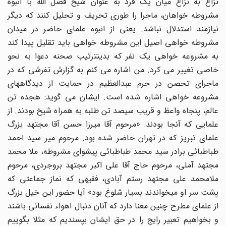
نزاع به نزاع میان یک فرد به عنوان شیخ فضل الله با انبوه
مشروطه خواهان، ماجرا را طوری تحریف و تحلیل کنند که دیگر
نیازمند استدلال نباشد. یعنی از انبوه علمای حاضر در میدان
مشروطه خواهی اصیل این مشروطه خواهی باید تقلیل پیدا کند
به مشروعه خواهی یک نفر که بدینترتیب صحنه دعوا به نحو
خاصی تغییر می کرد. من اشاره می کنم به گزارش تفرشی که در
ماجرای تحصن در حرم عبدالعظیم در حمایت از دیدگاههای
مشروعه خواهی اشاره شده است. ایشان می گوید: هجده تن
عالم، پنجاه واعظ و قریب سیصد تن طلبه به همراه شیخ بودند. از
علمایی که آنجا بودند: «مرحوم آقا میرزا حسن آقا مجتهد بزرگ
علمای تبریز که در تهران حاضر شده بود. مرحوم میر سید احمد
طباطبائی برادر سید محمد طباطبائی پیشوای مشروطه، ملا محمد
مجتهد آملی، مرحوم حاج آقا علی اکبر مجتهد بروجردی، مرحوم
ملامحمد علی مجتهد رستم آبادی، فقیهی که نماز جماعتی که
پشت سر او میخواندند بسیار شلوغ بود» آیا حضور این خیل بزرگ
از علمای مطرح چنین معنا دارد که آنان دنبال اهواء نفسانی باشند
و بخواهیم تعبیر رایج را در حق ایشان بپسندیم که مثلا بگوییم