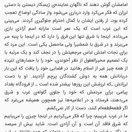
امامشان گوش دهند که ناگهان نماینده‌ی ژیسکار دیستن با دستی
لرزان که فکر می‌کرد وارد درباری می‌شود واز سادگی اوضاع تعجب
کرده بود، ‌از رفتن ایشان با کمال احترام جلوگیری کردند. می‌بینی
که این غرب است که یک عمر است مارابه اسم ‌آزادی بازی
می‌داده. اینجا با شرق تنها این فرق را دارد که در اینجا با پنبه سر
می‌برند و در شرق با شمشیر! ولی ماحصل یکی است. این مرد که
برای نجات امتش لباس مرجعیتش را در نجف کند و یک مرتبه با
یک تصمیم محیرالعقول از نظر آخوندی،‌ خود را با حصارهای تنیده
از همه چیز غیر از اسلام رهانید در فضایی خود را یافت که این بار
دربانانش همه به دوش کشندگان پرچم آزادیند. او با دست
لرزانش ـ‌که لرزشش این روزها بیشتر شده است ـ از فرودگاه بغداد
پیامی برای مردمش که خود را جلوی گلوله‌ی غرب و شرق
می‌دهند، فرستاد و در اعلامیه‌ها نیز همچون همیشه می‌غرد که
اگر قطعه‌قطعه‌‌ام کنند،‌ دست از کار نمی‌کشم.
ما در غرب غریبیم؛ چرا که فکر می‌کردیم در اینجا چیزی را می‌یابیم
که شرق فاقد آن است و آن آزادی است. شاید بیش از سیصد
خبرنگار و فیلم‌بردار بر سر پیرمرد ریخته‌اند که همه بلاتفاق در این