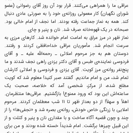
عراقی ما را همراهی می‌کنند. قرار بود آن روز آقای رضوانی (عضو
شورای نگهبان) کار معمولی روزانه‌ی خود را به صورتی عادی دنبال
کند. همه به نماز جماعت رفته بودند. اما نجف از امام خالی بود.
صبحانه در یک قهوه‌خانه صرف شد. نان و پنیر و چای.
نماز ظهر در مرز عراق به امامت امام خوانده شد. کارهای مرزی به
سرعت انجام شد. مأموریان عراقی خداحافظی کردند و رفتند.
دوستان هم به جز مرحوم املائی ـ رحمه‌الله علیه ـ و ‌آقای
فردوسی نماینده‌ی طبس و آقای دکتر یزدی راهی نجف شدند و ما
پنج‌نفر روانه‌ی مرز کویت. آقای یزدی و فردوسی و املائی کارشان
تمام شد‌، من و امام ماندیم. گفتند صبر کنید! معلوم شد که کویت
مطلع شده، از مرکز، شخصی آمد که خلاصه، صحبت یک
ساعته‌‌اش این بود که ورود ممنوع! بازگشتیم. عراقی‌ها منتظرمان.
اهلاً و سهلاً! از دو بعد‌از ظهر تا 11 شب معطلمان کردند. مرحوم
املایی با زرنگی خاص خودش، ‌روانه‌ی بصره شد و «نجفی‌ها» را از
چند و چون قضیه آگاه ساخت و با مقداری نان و پنیر و کتلت و از
این قبیل چیزها برگشت. امام شدیداً خسته شده بودند و من برای