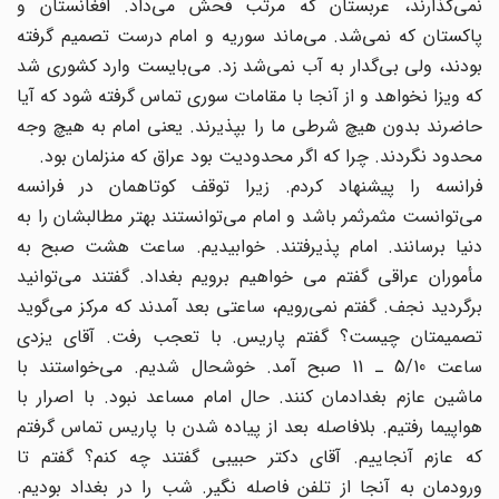
نمی‌گذارند، عربستان که مرتب فحش می‌داد. افغانستان و
پاکستان که نمی‌شد. می‌ماند سوریه و امام درست تصمیم گرفته
بودند، ولی بی‌گدار به آب نمی‌شد زد. می‌بایست وارد کشوری شد
که ویزا نخواهد و از آنجا با مقامات سوری تماس گرفته شود که آیا
حاضرند بدون هیچ شرطی ما را بپذیرند. یعنی امام به هیچ وجه
محدود نگردند. چرا که اگر محدودیت بود عراق که منزلمان بود.
فرانسه را پیشنهاد کردم. زیرا توقف کوتاهمان در فرانسه
می‌توانست مثمرثمر باشد و امام می‌توانستند بهتر مطالبشان را به
دنیا برسانند. امام پذیرفتند. خوابیدیم. ساعت هشت صبح به
مأموران عراقی گفتم می‌ خواهیم برویم بغداد. گفتند می‌توانید
برگردید نجف. گفتم نمی‌ر‌ویم،‌ ساعتی بعد آمدند که مرکز می‌گوید
تصمیمتان چیست؟ گفتم پاریس. با تعجب رفت. آقای یزدی
ساعت 5/10 ـ 11 صبح آمد. خوشحال شدیم. می‌خواستند با
ماشین عازم بغدادمان کنند. حال امام مساعد نبود. با اصرار با
هواپیما رفتیم. بلافاصله بعد از پیاده شدن با پاریس تماس گرفتم
که عازم آنجاییم. ‌آقای دکتر حبیبی گفتند چه کنم؟ گفتم تا
ورودمان به آنجا از تلفن فاصله نگیر. شب را در بغداد بودیم.