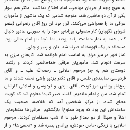
به هیچ وجه از جریان مهاجرت امام اطلاع نداشت. دکتر هم سوار
یکی از آن دو ماشین شد، متوجه شدمی که یک ماشین از مأموران
عراقی ما را همراهی می‌کنند. قرار بود آن روز آقای رضوانی (عضو
شورای نگهبان) کار معمولی روزانه‌ی خود را به صورتی عادی دنبال
کند. همه به نماز جماعت رفته بودند. اما نجف از امام خالی بود.
صبحانه در یک قهوه‌خانه صرف شد. نان و پنیر و چای.
نماز ظهر در مرز عراق به امامت امام خوانده شد. کارهای مرزی به
سرعت انجام شد. مأموریان عراقی خداحافظی کردند و رفتند.
دوستان هم به جز مرحوم املائی ـ رحمه‌الله علیه ـ و ‌آقای
فردوسی نماینده‌ی طبس و آقای دکتر یزدی راهی نجف شدند و ما
پنج‌نفر روانه‌ی مرز کویت. آقای یزدی و فردوسی و املائی کارشان
تمام شد‌، من و امام ماندیم. گفتند صبر کنید! معلوم شد که کویت
مطلع شده، از مرکز، شخصی آمد که خلاصه، صحبت یک
ساعته‌‌اش این بود که ورود ممنوع! بازگشتیم. عراقی‌ها منتظرمان.
اهلاً و سهلاً! از دو بعد‌از ظهر تا 11 شب معطلمان کردند. مرحوم
املایی با زرنگی خاص خودش، ‌روانه‌ی بصره شد و «نجفی‌ها» را از