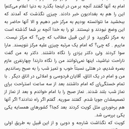
امام به آنها گفتند آنچه بر من در اینجا بگذرد به دنیا اعلام می‌کنم!
این را هم به بغدادیون خبر دادند. چیزی نگذشت که آمدند که
ببخشید ما نتوانسته بودیم به مرکز خبر دهیم و الا آنها حاضر به
این وضع نبودند و نیستند. تو را به خدا آنچه بر شما گذشته است
به مرکز نگویید و از این قبیل مطالب که چی؟ که مرکز نیست.
ماییم . که چی؟ که امام یک مرتبه چیزی علیه مرکز ننویسند. مارا
سوا کردند ولی دکتر یزدی را نگاه داشتند. دکتر به من گفت
ناراحت نباشید، اینها نمی‌توانند من را نگاه دارند! چهارنفری عازم
بصره شدیم، در هتلی نسبتاً خوب و تمیز شب را به صبح رساندیم.
من و امام در یک اتاق، آقایان فردوسی و املائی در اتاق دیگر . با
تمام خستگی‌ای که امام داشتند بعد از سه ساعت استراحت برای
نماز شب بلند شدند. نماز صبح را با امام خواندم و بعد از نماز از
تصمیمشان جویا شدم. گفتند سوریه. گفتم اگر راه ندادند؟ اگر آنها
هم برخوردی مثل کویت کردند بعد کجا؟ کشورهای همسایه یکی
یکی بررسی شد.
کویت که نگذاشت شارجه و دوبی و از این قبیل به طریق اولی