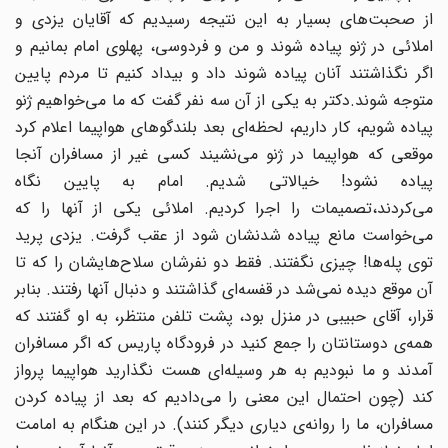
از صحبت‌های بسیار به این نتیجه رسیدیم که آقایان یزدی و
املائی در ژنو پیاده شوند و من و فردوسی، پهلوی امام بمانیم و
اگر نگذاشتند آنان پیاده شوند داد و بیداد کنیم تا مردم پایین
متوجه شوند.دکتر به یکی از آن سه نفر گفت که ما می‌خواهیم ژنو
پیاده شویم، کار داریم، لحظه‌ای بعد بلندگوهای هواپیما اعلام کرد
موقعی که هواپیما در ژنو می‌نشیند کسی غیر از مسافران آنجا
پیاده نشود! خیالاتی شدیم. امام به پایین نگاه
می‌کردند،‌تصمیمات را اجرا کردیم. املائی یکی از آنها را که
می‌خواست مانع پیاده شدنشان شود از عقب گرفت. یزدی پرید
توی پله‌ها! چیزی نگفتند. فقط دو نفرشان سلاح‌هایشان را که تا
آن موقع دیده نمی‌شد در قفسه‌ای گذاشتند و دنبال آنها رفتند. بنابر
قرار، آقای حبیبی در منزل بود،‌ پشت تلفن منتظر، به او گفتند که
همه‌ی دوستانتان را جمع کنید در فرودگاه پاریس که اگر مسافران
آمدند و ما نبودیم به هر وسیله‌ای هست نگذارید هواپیما پرواز
کند (چون احتمال این معنی را می‌دادیم که بعد از پیاده کردن
مسافران، ما را روانه‌ی دیاری دیگر کنند). در این هنگام به امامت