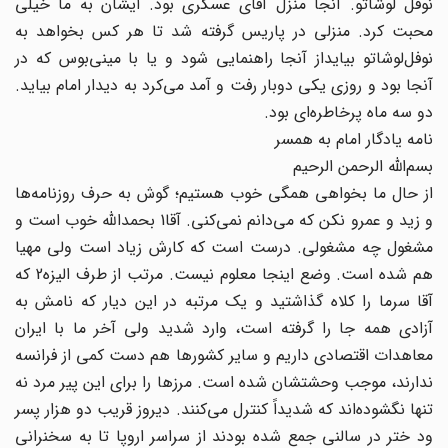
نوفل لوشاتو. آنجا منزل آقای عسگری بود. ایشان به ما خیلی
محبت کرد. منزلی در پاریس گرفته شد تا هر کس بخواهد به
نوفل‌لوشاتو بیایداز آنجا راهنمایی شود و یا با مینی‌بوس که در
آنجا بود و روزی یکی دوبار رفت و آمد می‌کرد به دیدار امام بیاید.
دو سه ماه پرخاطره‌ای بود.
نامه یادگار امام به همسر
بسم‌الله الرحمن الرحیم
از حال ما بخواهی همگی خوب هستیم؛ گوش به حرف روزنامه‌ها
و زید و عمرو نکن که می‌دانم نمی‌کنی. آقا1 بحمدالله خوب است و
مشغول چه مشغولی. درست است که کارش زیاد است ولی مهیا
هم شده است. وضع اینجا معلوم نیست. مرتب از طرف الیزه2 که
آقا سرما را کلاه گذاشتید و یک مرتبه در این دیار که نامش به
آزادی همه جا را گرفته است، وارد شدید ولی آخر ما با ایران
معاهدات اقتصادی داریم و سایر کشورها هم دست کمی از فرانسه
ندارند، موجب وحشتشان شده است. مرزها را برای این پیر مرد نه
تنها نگشوده‌اند که شدیداً کنترل می‌کنند. دیروز قریب دو هزار پسر
ود ختر در سالنی جمع شده بودند از سراسر اروپا تا به سخنرانی