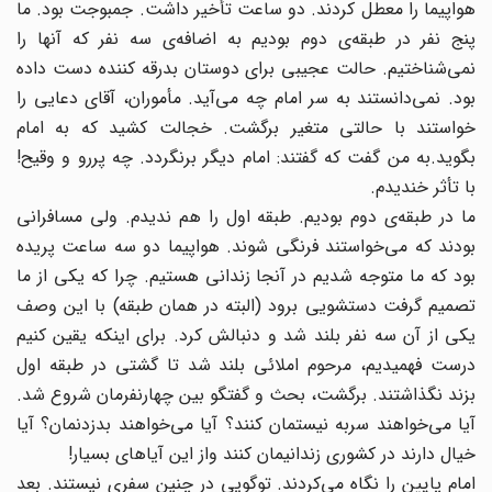
هواپیما را معطل کردند. دو ساعت تأخیر داشت. جمبوجت بود. ما
پنج نفر در طبقه‌ی دوم بودیم به اضافه‌ی سه نفر که آنها را
نمی‌شناختیم. حالت عجیبی برای دوستان بدرقه کننده دست داده
بود. نمی‌دانستند به سر امام چه می‌آید. مأموران، آقای دعایی را
خواستند با حالتی متغیر برگشت. خجالت کشید که به امام
بگوید.به من گفت که گفتند: امام دیگر برنگردد. چه پررو و وقیح!
با تأثر خندیدم.
ما در طبقه‌ی دوم بودیم. طبقه‌ اول را هم ندیدم. ولی مسافرانی
بودند که می‌خواستند فرنگی شوند. هواپیما دو سه ساعت پریده
بود که ما متوجه شدیم در آنجا زندانی هستیم. چرا که یکی از ما
تصمیم گرفت دستشویی برود (البته در همان طبقه) با این وصف
یکی از آن سه نفر بلند شد و دنبالش کرد. برای اینکه یقین کنیم
درست فهمیدیم، مرحوم املائی بلند شد تا گشتی در طبقه اول
بزند نگذاشتند. برگشت، بحث و گفتگو بین چهارنفرمان شروع شد.
آیا می‌خواهند سربه نیستمان کنند؟ آیا می‌خواهند بدزدنمان؟ آیا
خیال دارند در کشوری زندانیمان کنند واز این آیاهای بسیار!
امام پایین را نگاه می‌کردند. توگویی در چنین سفری نیستند. بعد