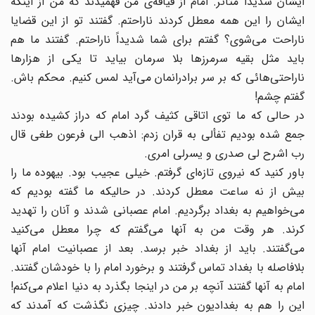
ایشان شدیداً متأثر. امام از قیافه‌ی من فهمیدند که من از اینکه
ایشان را این همه معطل کردند ناراحتم. گفتند تو از این قضایا
ناراحت می‌شوی؟ گفتم برای شما شدیداً ناراحتم. گفتند ما هم
باید مثل بقیه سرمرزها بلا سرمان بیاید تا یکی از هزارها
ناراحتی‌هائی که بر سر برادرانمان می‌آید لمس کنیم. محکم باش.
گفتم چشم!
در حالی که ما توی اتاقی کثیف گرد امام که دراز کشیده بودند
جمع شده بودیم تفألی به قران زدم:‌ اذهب الی فرعون طغی قال
رب اشرح لی صدری و یسرلی امری.
باور کنید که نیروی تازه‌ای گرفتم. خیلی عجیب بود. بیهوده ما را
بیش از نه ساعت معطل کردند. در حالیکه ما گفته بودیم که
می‌خواهیم به بغداد برگردیم. امام عصبانی شدند و آنان را تهدید
کرند. هر وقت من به آنها می‌گفتم که چرا معطل می‌کنید
می‌گفتند. باید از بغداد خبر برسد. بعد از عصبانیت امام آنها
بلافاصله با بغداد تماس گرفتند و برخورد امام را با خودشان گفتند.
امام به آنها گفتند آنچه بر من در اینجا بگذرد به دنیا اعلام می‌کنم!
این را هم به بغدادیون خبر دادند. چیزی نگذشت که آمدند که