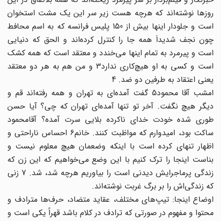
روزها نوشته‌اند که هرچه هست زیر سر این یک مشت استخوان
است و جلودار اینها بیش از 150 پلیس فرانسه که به اسم محافط
چون نجف شدیداَ همه جا را کنترل کرده‌‌اند و الحق که دنیایی
است و پیرمرد به تمام اینها می‌خندد و معتقد است که همه کشک
است و کسی به او هیچ‌کاری ندارد3 و من هم به هر دو معتقد
یعنی اعتقاد به طرفین دو ضد. 4
امشب آقا محمود5 گفت آمده‌ای به تهران و همه رفته‌اند قم و
دیگر هیچ نگفت. آخر تو تنها آمده‌ای تهران که چی؟ آیا حسن
طوری شده خودت خدای ناکرده بلایی سرت آمده؟ آقامحمود
ساکت بود، امیدوارم که مواظبت کنند. خانم6 احساس ناراحتی و
اظهار تنهای کرده است با اینکه وضعمان هیچ معلوم نیست و
بناست اینجا را ترک کنیم با این وضع می‌خواهیم که این زن که
زندگی پرماجرایش دیدنی است را بیاوریم هرچه شد، ‌شد. 7 زنی
که زندگی‌اش را بر برگ غربت نوشته‌اند.
اوضاع اینجا: تیپ‌های مختلف، عقاید متضاد، حرف‌ها مترادف و
محتوا و مفهوم در صورتی که ترادف در کلام باشد قهراً یکی است و