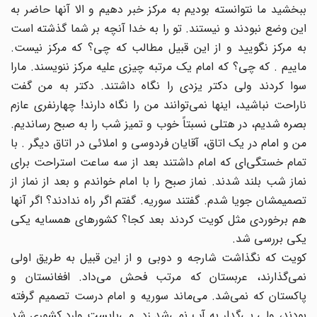
ببخشید ما نتوانسته بودیم به مرکز خبر دهیم و الا آنها حاضر به
این وضع نبودند و نیستند. تو را به خدا آنچه بر شما گذشته است
به مرکز نگویید و از این قبیل مطالب که چی؟ که مرکز نیست.
ماییم . که چی؟ که امام یک مرتبه چیزی علیه مرکز ننویسند. مارا
سوا کردند ولی دکتر یزدی را نگاه داشتند. دکتر به من گفت
ناراحت نباشید، اینها نمی‌توانند من را نگاه دارند! چهارنفری عازم
بصره شدیم، در هتلی نسبتاً خوب و تمیز شب را به صبح رساندیم.
من و امام در یک اتاق، آقایان فردوسی و املائی در اتاق دیگر . با
تمام خستگی‌ای که امام داشتند بعد از سه ساعت استراحت برای
نماز شب بلند شدند. نماز صبح را با امام خواندم و بعد از نماز از
تصمیمشان جویا شدم. گفتند سوریه. گفتم اگر راه ندادند؟ اگر آنها
هم برخوردی مثل کویت کردند بعد کجا؟ کشورهای همسایه یکی
یکی بررسی شد.
کویت که نگذاشت شارجه و دوبی و از این قبیل به طریق اولی
نمی‌گذارند، عربستان که مرتب فحش می‌داد. افغانستان و
پاکستان که نمی‌شد. می‌ماند سوریه و امام درست تصمیم گرفته
بودند، ولی بی‌گدار به آب نمی‌شد زد. می‌بایست وارد کشوری شد