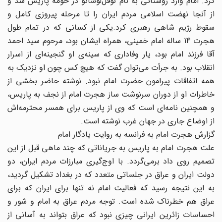
کرد. امام وارد روستائی به نام نوفل‌لوشاتو در حومه پاریس شد و
از آنجا نهضت اسلامی مردم ایران را تا مرحله پیروزی کامل و
سقوط رژیم شاهی رهبری کرد.یکی از کسانی که در تمام طول
هجرت 14 ساله امام خمینی، همراه ایشان بود، مرحوم سید احمد
آقا فرزند امام بود، یار وفاداری که سینه‌ی او گنجینه‌ای از اسرار
انقلاب بود. به جرأت می‌توان گفت که هیچ کس چون او نزدیک به
همه اتفاقات پیرامون حضرت امام نبود. نوشته حاضر بخشی از
خاطرات او از دوران سرنوشت ساز هجرت امام از نجف به پاریس،
و همچنین نامه‌ای است که وی از پاریس برای همسر محترمه‌اش
از اوضاع جاری در جهان غرب نوشته است.
گزارش هجرت امام به فرانسه به روایت یادگار امام
علت هجرت امام به پاریس به جریاناتی که چند ماهی قبل از این
تصمیم روی داد برمی‌گردد. با اوج‌گیری مبارزات مردم ایران، دو
دولت ایران و عراق در جلساتی متعدد که در بغداد تشکیل گردید،
به این نتیجه رسید که فعالیت امام نه تنها برای ایران که برای
عراق هم خطرناک شده است. توجه مردم عراق به امام و شور و
احساسات زائرین ایرانی چیزی نبود که عراق بتواند به آسانی از