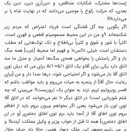
ژست‌ها مشترک، شکایات متناقض، و دین‌آری دین، دین یک
بعدی،‌ که حرکت رکوع را موجبی می‌دانند که در نهایت شاه را بر
می‌دارد8!!!
اگر بگویی چه گل قشنگی است فریاد اعتراض که مردم زیر
شکنجه‌اند 9و من در این محیط مسمومیتم قطعی و قهری است،
اکثراً با شور و شوق و کثیراًً بی‌اطلاع و تک‌ توک‌هایی ‌که مطلب
دستشان است خیلی ناکس10 و فهیم اما محیط [غرب] همه سگ
باز و اگر راستش را بخواهی همه‌ی سگ‌ها آدم‌باز. و منزل ما سه
اتاق دارد یکی برای آقاو یک اتاق 5/1× 5/1 برای من که درش توی
اتاق آقا باز می‌شود و اگر احتیاجی شود، درها صدا دار و من [برای
رعایت حال آقا] از پنجره به حیات می‌روم و باید مواظب باشم که
افسر روبروئیم تیرم نزند به عنوان یک تروریست!! می‌بینی که چه
شلم شوربایی است! در اتاق دیگر 10 نفر می‌خوابند که در‍ِ اتاق آقا
توی اون باز می‌شود یعنی اگر بخواهم بیرون بروم باید از اطاقم
بروم توی اطاق آقا از آنجا باید برم توی اطاق ده‌نفری [و در ان
اطاق ده‌نفری؛] همه تا قبل از خواب وزیر و وکیل مملکت آینده!! و
بر سر رئیس‌جمهور این ملک دعوا، همین حالا یاد حرف جلال