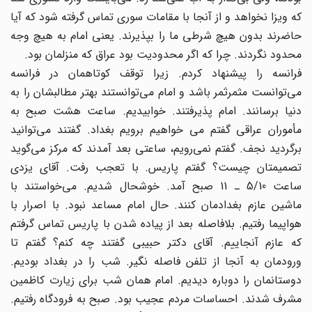
که ویزا نخواهد و از آنجا با مقامات سوری تماس گرفته شود که آیا
حاضرند بدون هیچ شرطی ما را بپذیرند. یعنی امام به هیچ وجه
محدود نگردند. چرا که اگر محدودیت بود عراق که منزلمان بود.
فرانسه را پیشنهاد کردم. زیرا توقف کوتاهمان در فرانسه
می‌توانست مثمرثمر باشد و امام می‌توانستند بهتر مطالبشان را به
دنیا برسانند. امام پذیرفتند. خوابیدیم. ساعت هشت صبح به
مأموران عراقی گفتم می‌ خواهیم برویم بغداد. گفتند می‌توانید
برگردید نجف. گفتم نمی‌ر‌ویم،‌ ساعتی بعد آمدند که مرکز می‌گوید
تصمیمتان چیست؟ گفتم پاریس. با تعجب رفت. آقای یزدی
ساعت 5/10 ـ 11 صبح آمد. خوشحال شدیم. می‌خواستند با
ماشین عازم بغدادمان کنند. حال امام مساعد نبود. با اصرار با
هواپیما رفتیم. بلافاصله بعد از پیاده شدن با پاریس تماس گرفتم
که عازم آنجاییم. ‌آقای دکتر حبیبی گفتند چه کنم؟ گفتم تا
ورودمان به آنجا از تلفن فاصله نگیر. شب را در بغداد بودیم.
دوستانمان را دوباره دیدیم. امام همان شب برای زیارت کاظمین
مشرف شدند. احساسات مردم عجیب بود. صبح به فرودگاه رفتیم.