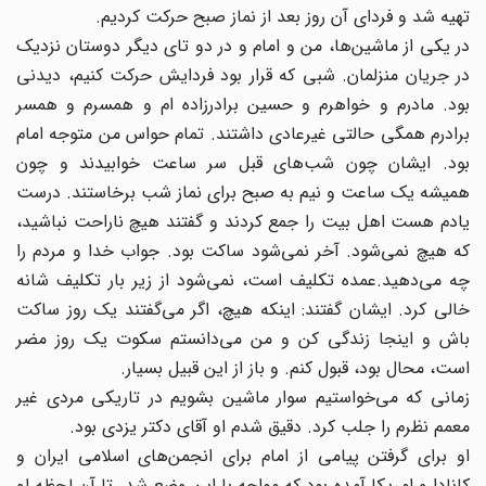
تهیه شد و فردای آن روز بعد از نماز صبح حرکت کردیم.
در یکی از ماشین‌ها، من و امام و در دو تای دیگر دوستان نزدیک
در جریان منزلمان. شبی که قرار بود فردایش حرکت کنیم، دیدنی
بود. مادرم و خواهرم و حسین برادرزاده‌ ام و همسرم و همسر
برادرم همگی حالتی غیرعادی داشتند. تمام حواس من متوجه امام
بود. ایشان چون شب‌های قبل سر ساعت خوابیدند و چون
همیشه یک ساعت و نیم به صبح برای نماز شب برخاستند. درست
یادم هست اهل بیت را جمع کردند و گفتند هیچ ناراحت نباشید،
که هیچ نمی‌شود. آخر نمی‌شود ساکت بود. جواب خدا و مردم را
چه می‌‌دهید.عمده تکلیف است، نمی‌شود ‌از زیر بار تکلیف شانه
خالی کرد. ایشان گفتند: اینکه هیچ، اگر می‌گفتند یک روز ساکت
باش و اینجا زندگی کن و من می‌دانستم سکوت یک روز مضر
است، محال بود، قبول کنم. و باز از این قبیل بسیار.
زمانی که می‌خواستیم سوار ماشین بشویم در تاریکی مردی غیر
معمم نظرم را جلب کرد. دقیق شدم او آقای دکتر یزدی بود.
او برای گرفتن پیامی از امام برای انجمن‌های اسلامی ایران و
کانادا و امریکا آمده بود که مواجه با این وضع شد. تا آن لحظه او