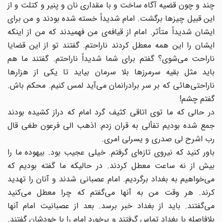
چند و چون قضیه آگاه ساخت و با مقداری نان و پنیر و کتلت و از
این قبیل چیزها برگشت. امام شدیداً خسته شده بودند و من برای
ایشان شدیداً متأثر. امام از قیافه‌ی من فهمیدند که من از اینکه
ایشان را این همه معطل کردند ناراحتم. گفتند تو از این قضایا
ناراحت می‌شوی؟ گفتم برای شما شدیداً ناراحتم. گفتند ما هم
باید مثل بقیه سرمرزها بلا سرمان بیاید تا یکی از هزارها
ناراحتی‌هائی که بر سر برادرانمان می‌آید لمس کنیم. محکم باش.
گفتم چشم!
در حالی که ما توی اتاقی کثیف گرد امام که دراز کشیده بودند
جمع شده بودیم تفألی به قران زدم:‌ اذهب الی فرعون طغی قال
رب اشرح لی صدری و یسرلی امری.
باور کنید که نیروی تازه‌ای گرفتم. خیلی عجیب بود. بیهوده ما را
بیش از نه ساعت معطل کردند. در حالیکه ما گفته بودیم که
می‌خواهیم به بغداد برگردیم. امام عصبانی شدند و آنان را تهدید
کرند. هر وقت من به آنها می‌گفتم که چرا معطل می‌کنید
می‌گفتند. باید از بغداد خبر برسد. بعد از عصبانیت امام آنها
بلافاصله با بغداد تماس گرفتند و برخورد امام را با خودشان گفتند.