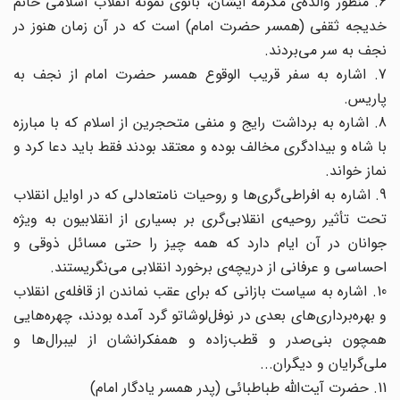
6. منظور والده‌ی مکرمه ایشان، بانوی نمونه انقلاب اسلامی خانم
خدیجه ثقفی (همسر حضرت امام) است که در آن زمان هنوز در
نجف به سر می‌بردند.
7. اشاره به سفر قریب‌ الوقوع همسر حضرت امام از نجف به
پاریس.
8. اشاره به برداشت رایج و منفی متحجرین از اسلام که با مبارزه
با شاه و بیدادگری مخالف بوده و معتقد بودند فقط باید دعا کرد و
نماز خواند.
9. اشاره به افراطی‌گری‌ها و روحیات نامتعادلی که در اوایل انقلاب
تحت تأثیر روحیه‌ی انقلابی‌گری بر بسیاری از انقلابیون به ویژه
جوانان در آن ایام دارد که همه چیز را حتی مسائل ذوقی و
احساسی و عرفانی از دریچه‌ی برخورد انقلابی می‌نگریستند.
10. اشاره به سیاست بازانی که برای عقب نماندن از قافله‌ی انقلاب
و بهره‌برداری‌های بعدی در نوفل‌لوشاتو گرد آمده بودند،‌ چهره‌هایی
همچون بنی‌صدر و قطب‌زاده و همفکرانشان از لیبرال‌ها و
ملی‌گرایان و دیگران...
11. حضرت آیت‌الله طباطبائی (پدر همسر یادگار امام)