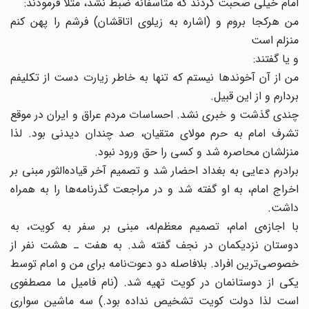
امام خیلی صحبت کردند که متأسفانه ضبط نشد، مثلاً فرمودند:
من هرکجا بروم و (اشاره به زیلوی اتاقشان) فرشم را پهن کنم
منزلم است
و یا گفتند:
من از آن آخوندها نیستم که تنها به خاطر زیارت دست از تکلیفم
بردارم و از این قبیل.
چندی گذشت و خبری نشد. احساسات مردم عراق و ایران در موقع
تشرف امام به حرم مولای متقیان، صد چندان دیدنی بود. لذا
منزلشان محاصره شد و کسی را حق ورود نبود.
برادرم دعایی به بغداد احضار شد و تصمیم آخر قیاده‌الثور مبنی بر
اخراج امام، به او گفته شد و در مراجعت گذرنامه‌ها را به همراه
داشت.
با اجازه‌ی امام، تصمیم معظم‌له، مبنی بر سفر به کویت، به
دوستان نزدیکمان در نجف گفته شد. به هفت ـ هشت نفر از
خصوصی‌ترین افراد. بلافاصله دو دعوت‌نامه برای من و امام توسط
یکی از دوستانمان در کویت تهیه شد. (نام فامیل ما مصطفوی
است لذا دولت کویت تشخیص نداده بود.) سه ماشین سواری