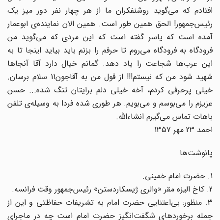
افتادم که می‌گوید روشنفکران ما از هر چهار نفر دور میز یک
رئیس‌جمهور! الحق همین طور است. همین الان نماینده‌ی ابوعمار
آمده است که یاسر گفته است که این مردی که می‌گوید من
فرودگاه به فرودگاه می‌روم تا حرفم را بزنم باید بیاید اینجا تا به
این عرب‌‌ها شجاعت را یاد دهد. گمانم خیال دارد آقا آنجاها
شهید شود من که نیستم!!! از قول من به آقاجون11 سلام برسان.
خیلی پرحرفی کردم، آخه خیلی دلم برایتان تنگ شده... حسن
عزیزم را می‌بوسم و می‌بویم. هر طوری شده فردا به وسیله‌ی تلفن
باهات تماس می‌گیرم انشاءالله.
احمد 23 مهر 1357
پانوشت‌ها
1. حضرت امام خمینی.
2. کاخ الیزه مقر «والری ژیسکاردستن» رئیس‌جمهور وقت فرانسه.
3. منظور: بی‌اعتنایی حضرت امام به تشریفات حفاظتی و این از
جمله برخوردهای شگفت‌انگیز حضرت امام است چه در ماجرای