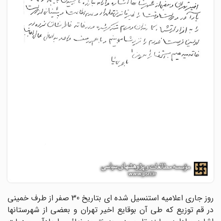
روز جارى اعلامیه استنسیل شده ‏اى بتاریخ 30 صفر از طرف خمینى
در قم توزیع که طى آن بوقایع اخیر تهران و بعضى از شهرستانها