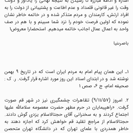
اشاره و ادامه مبارزه تا رسیدن به نتیجه نهائى را یادآور و دولت
وقت را غیر قانونى قلمداد و عدم اطاعت و پشتیبانى از دولت را به
افراد ارتش، کارمندان و مردم متذکر شده و در خاتمه خاطر نشان
نموده که اولین فرصت خودم را نزد شما مى‏بینم و با هم در صف
واحد به اعمال عمال اجانب خاتمه میدهیم. استحضارا معروض1
باصرى‏نیا
1ـ این همان پیام امام به مردم ایران است که در تاریخ 9 بهمن
نوشته شد و در ابتداى اسناد این روز مورد اشاره قرار گرفت. ر. ک :
صحیفه امام، ج 6، صص 1
2. امروز (9/11/57) تظاهرات چشمگیرى نیز در شهر قم صورت
گرفت. «راهپیمایان در حرم مطهر حضرت معصومه سلام‏اللّه‏ علیها
اجتماع کردند و به سخنرانى آقاى حجت‏الاسلام یزدى گوش دادند.
حجت‏الاسلام از مراجع تقلید قم خواهش کرد که اجازه دهند به
خاطر همدردى با علماى تهران که در دانشگاه تهران متحصن