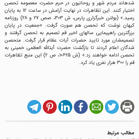
شده‏اند مردم شهر و روحانیون در حرم حضرت معصومه تحصن
اختیار کنند. این تظاهرات در نهایت آرامش در ساعت 12 به پایان
رسید.» (بولتن خبرگزارى پارس، ش 303، صص 27 و 28) روزنامه
کیهان نوشت که تحصن هم صورت گرفت. «جمعیت در پایان
بزرگترین راهپیمایى سالهاى اخیر قم تصمیم به تحصن گرفتند و
تصمیمشان مورد تایید حضرات آیات عظام قرار گرفت. متحصن
شدگان اعلام کردند تا بازگشت حضرت آیت‏اللّه‏ العظمى خمینى به
تحصن ادامه خواهند زد.» (ش 10625، ص 2) این منبع تظاهرات
قم را 300 هزار نفرى یاد کرد.
مطالب مرتبط