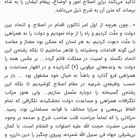
تأکید می‌کنند برای اصلاح امور و اوضاع، پیغام ایشان را به شاه
برساند که متن آن به شرح ذیل می‌باشد:
«...چون هرچه از اول امر تاکنون اقدام در اصلاح و اتحاد بین
دولت و ملّت کردیم و راه را از چاه نمودیم و دولت را به همراهی
با ملّت دعوت کردیم، به هر لسان که ممکن بود مضارّ و مفاسد
این گونه اقدامات وحشیانه را ظاهر ساختیم تا بلکه رشته‌ی این
اتحاد نگسلد و امنیت در مملکت قائم گردد... بر عکس همه را
دولت به وعده‌های عرقوبی (7) گذرانیده و در اظهار مساعدت و
همراهی فرو گذارد و باطناً به خیال خود مشغول بود ... باز بر
حسب وظیفه‌ی شرعیه در مقام اصلاح کوشیدیم تا بلکه این
رشته‌ی گسیخته را دوباره متّصل سازیم... ولی هنوز مرکب
تلگرافات همراهی و مساعدت دولت نخشکیده، تلگرافی که تمام
الفاظ بی‌معنی و سراپا مخالف با قواعد مسلمانی بود، رسید.
حرکاتی را که تماماً جراحت قلب صاحب شرع و صدمه بر وجود
مقدس حضرت حجت الله علیه اصلوات و السّلام است، با کمال
بی‌شرفی جهاد فی سبیل الله شمرده، پیروی چنگیز را دین داری، و