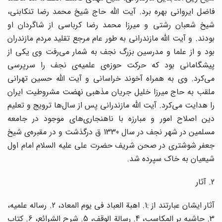
فاضل ایروانی بهره برد. آیت الله حاج شیخ محمد رضا تنکابنی،
شیخ شعبان رشتی و میرزا محمد رضا کرباسی از شاگردان او
بودند. و آیت الله مازندرانی به طور عام مرجع تقلید مردم مازندران
بود و از علما و مدرسین بزرگ نجف به شمار می‌رفت وی یکی از
پیشگامانی بود که حرکت حوزه‌ی علمیه‌ی نجف را سرپرسی
می‌کرد. وی به همراه آخوند خراسانی و آیت الله حسین تهرانی
ملقب به حاج میرزا خلیل جریان مذهبی نهضت مشروطیت ایران
را هدایت می‌کرد. آیت الله مازندرانی پس از سال‌ها ترویج و تعلیم
دین اصلاح امور و مبارزه با ناهنجاری‌های موجود در جامعه
مسلمین در شهر نجف در سال 1330 ق درگذشت و در مقبره‌ی شیخ
جعفر شوشتری در صحن شریف حضرت علی علیه السلام امام اول
شیعیان به خاک سپرده شد.
2. آثار
آثار ایشان عبارتند از :1. اهبة العباد فی یوم المعاد، 2. رساله علمیه،
3. حاشیه بر المکاسب، 4. رسالة الوقف، 5. شرح الشرائع، 6. کتاب