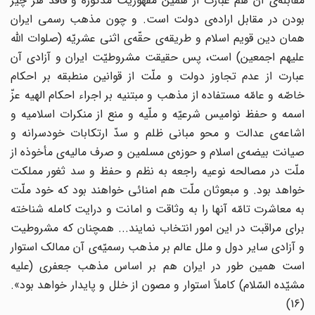
مقابله‌ی آن هم عبارت از همین مقهوریت مذکوره و فاقد هر چیز
بودن در مقابل اراده‌ی دولت است. و چون مذهب رسمی ایران
همان دین قویم اسلام و طریقه‌ی حقّه‌ی اثنی عشریّه (صلوات الله
علیهم اجمعین) است، پس حقیقت مشروطیّت ایران و آزادی آن
عبارت از عدم تجاوز دولت و ملّت از قوانین منطبقه بر احکام
خاصّه و عامّه مستفاده از مذهب و مبتنیه بر اجراء احکام الهیه عزّ
اسمه و حفظ نوامیس شرعیّه و ملّیه و منع از منکرات اسلامیه و
اشاعه‌ی عدالت و محو مبانی ظلم و سدّ ارتکابات خودسرانه و
صیانت بیضه‌ی اسلام و حوزه‌ی مسلمین و صرف مالیه‌ی مأخوذه از
ملّت در مصالحه نوعیه راجعه به نظم و حفظ و سد ثغور مملکت
خواهد بود. و مبعوثان ملّت هم امنائی خواهند بود که خود ملّت
به معاشرت تامّه آنها را به وثاقت و امانت و درایت کامله شناخته
برای مراقبت در این امور انتخاب نمایند... همچنان که مشروطیت
و آزادی سایر دول و ملل عالم بر مذهب رسمیّه‌ی آن ممالک استوار
است همین طور در ایران هم بر اساس مذهب جعفری (علیه
مشیّده السّلام) کاملاً استوار و مصون از خلل و پایدار خواهد بود».
(16)