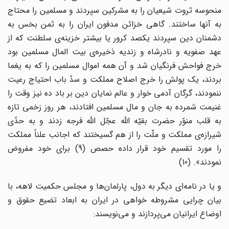
منحوسه ثروت شیعیان را به مشرکین سپردند و مسلمین را محتاج
به آنها ساختند. گاهی خزائن مدفون ایران را به ثمن بخس به
دشمنان دین سپردند یکصد کرور یا بیشتر خزینه‌ی سلطنت که از
عهد صفویه و نادرشاه و زندیه ذخیره‌ی بیت المال مسلمین بود
خرج فواحش فرنگیان شد و آن همه اموال مسلمین را که به یغما
بردند، یک پولش را خرج اصلاح مملکت و سدّ باب احتیاج رعیت
ننمودند، گرگان آدمی خوار و عالم نمایان دین بر باد ده نیز وقت را
غنیمت شمرده به جان و مال مسلمین افتادند، هر روز زخمی تازه
به قلب منوّر حضرت بقیّه الله عجّل الله فرجه زدند و به حدّی
شیرازه‌ی مملکت و ملّت را از هم گسیختند که اجانب علناً مملکت
را مورد تقسیم خود قرار داده حصص (9) برای خود مفروض
نمودند». (10)
و یا در نامه‌ای دیگر به دول، پارلمان‌ها و مجلس حکمیت لاهه، با
بیان چرایی مشروطه خواهی در ایران به ابعاد تضیع حقوق و
اوضاع ایرانیان می‌پردازند و می‌نویسند: