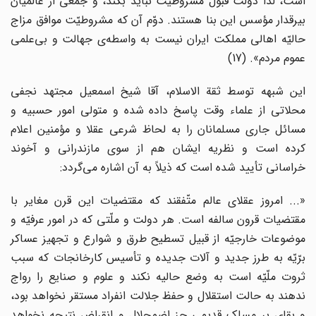
است، لذا دولت قبول مشروطیّت نباید بکند، و جمعی از عالمیان
بیرقدار مؤسس این بنا هستند. دوّم آن که مشروطیّت موافق مزاج
حالیّه اهالی مملکت ایران نیست به واسطه‌ی جهالت و بی‌علمی
عموم مردم». (17)
این شبهه توسط ثقة الاسلام، آقا شیخ اسمعیل مجتهد نجفی
محلاتی از علماء وقت پاسخ داده شده و متولی امور حسبیه و
مسائل جاری مسلمانان را به لحاظ شرعی عقلا و مؤمنین اعلام
کرده است و نظریه ایشان هم از سوی مازندرانی و آخوند
خراسانی تأیید شده است که ذیلاً به آن اشاره می‌گردد:
«... امروز عقلای عالم متّفقند که مقتضیات این قرن مغایر با
مقتضیات قرون سالفه است. هر دولت و ملّتی که در امور عرفیّه و
موضوعات خارجیّه از قبیل تسطیح طرق و شوارع و تجهیز عساکر
برّیّه به طرز جدید و آلات جدیده و تأسیس کارخانجات که سبب
ثروت ملّیّه است به وضع حالیه نکند و علوم و صنایع را رواج
ندهند به حالت استقلال و حفظ جلالت انفراد مستقر نخواهد بود،
و بقای بر مسلک قدیمی جز اضمحلال و انقراض نتیجه نخواهد