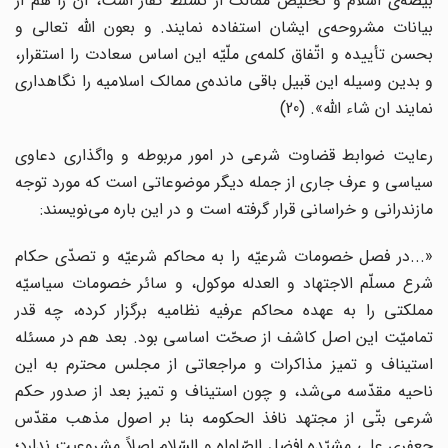
بیضه‌ی اسلام و تخلیص ممالک از تسلّط کفار است، آن را هم از
بیانات مشروحه‌ی ایشان استفاده نمایند. و بعون الله تعالی و
بحسن تأییده و اتّفاق کلمه‌ی ملّیّه این اساس سعادت را استقرار،
و بدین وسیله این قبیل باقی مانده‌ی ممالک اسلامیه را نگاهداری
نمایند ان شاء الله». (20)
رعایت ضوابط قضاوت شرعی در امور مربوطه و واگذاری دعاوی
سیاسی و عرف جاری از جمله دیگر موضوعاتی است که مورد توجه
مازندرانی و خراسانی قرار گرفته است و در این باره می‌نویسند:
«...در فصل خصومات شرعیّه را به محاکم شرعیّه و تصدّی حکام
شرع مسلّم الاجتهاد و العدله موکول، و سائر خصومات سیاسیّه
مملکتی را به عهده محاکم عرفیه نظامیه برگزار کرده، چه قدر
تمامیّت این اصل کاشف از صحّت اساسی بود. بعد هم در مسئله
استیناف و تمیز مذاکرات و مراجعاتی از مجلس محترم به این
ناحیه مقدّسه می‌شد، و چون استیناف و تمیز بعد از صدور حکم
شرعی بتّی از مجتهد نافذ الحکومه بنا بر اصول مذهب مقدّس
جعفری علی مشیّده افضل الصّلواه و السّلام اصلاً مشروعیت ندارد؛