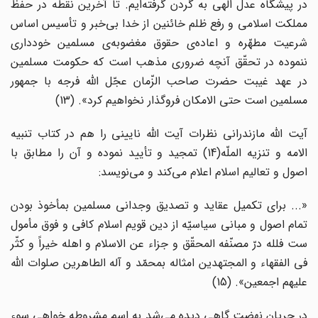
در پیشگاه عدل الهی به گردن گرفته‌ایم. تا آخرین نقطه در حفظ
مملکت اسلامی و رفع ظلم خائنین از خدا بی‌خبر و تأسیس اساس
شرعیت مطهّره و اعاده‌ی حقوق مغضوبه‌ی مسلمین خودداری
ننموده در تحقّق آنچه ضروری مذهب است که حکومت مسلمین
در عهد غیبت حضرت صاحب الزّمان عجّل الله فرجه با جمهور
مسلمین است حتی الامکان فروگذار نخواهیم کرد». (13)
آیت الله مازندرانی نظرات آیت الله نایینی را هم در کتاب تنبیه
الامه و تنزیه الملّه(14) تمجید و تأیید نموده و آن را مطابق با
اصول و تعالیم اسلام اعلام می‌کند و می‌نویسد:
«... برای تکمیل عقاید و تصدیق وجدانی مسلمین بمأخوذ بودن
تمام اصول و مبانی سیاسیّه از دین قویم اسلام کافی و فوق مأمول
ست فلله درّ مصنّفه المحقّق و جزاء عن الاسلام و اهله خیراً و کثّر
فی الفقهاء و المجتهدین امثاله بمحمّد و آله الطاهرین صلوات الله
علیهم اجمعین». (15)
در جریان نهضت گاهی دیده می‌شد به اسم مشروطه خواهی سوء