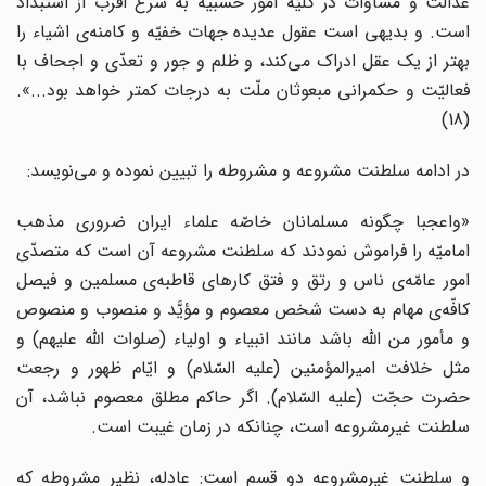
عدالت و مساوات در کلیّه امور حسبیه به شرع اقرب از استبداد
است. و بدیهی است عقول عدیده جهات خفیّه و کامنه‌ی اشیاء را
بهتر از یک عقل ادراک می‌کند، و ظلم و جور و تعدّی و اجحاف با
فعالیّت و حکمرانی مبعوثان ملّت به درجات کمتر خواهد بود...».
(18)
در ادامه سلطنت مشروعه و مشروطه را تبیین نموده و می‌نویسد:
«واعجبا چگونه مسلمانان خاصّه علماء ایران ضروری مذهب
امامیّه را فراموش نمودند که سلطنت مشروعه آن است که متصدّی
امور عامّه‌ی ناس و رتق و فتق کارهای قاطبه‌ی مسلمین و فیصل
کافّه‌ی مهام به دست شخص معصوم و مؤیَّد و منصوب و منصوص
و مأمور من الله باشد مانند انبیاء و اولیاء (صلوات الله علیهم) و
مثل خلافت امیرالمؤمنین (علیه السّلام) و ایّام ظهور و رجعت
حضرت حجّت (علیه السّلام). اگر حاکم مطلق معصوم نباشد، آن
سلطنت غیرمشروعه است، چنانکه در زمان غیبت است.
و سلطنت غیرمشروعه دو قسم است: عادله، نظیر مشروطه که