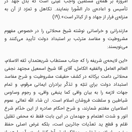
امروزه بر همه‌ی مسلمین واجب عینی است که بذل جهد در
تأسیس و اعاده‌ی دار الشّورا بنمایند. تکاهل و تمرّد از آن به
منزله‌ی فرار از جهاد و از کبائر است».(19)
مازندرانی و خراسانی نوشته شیخ محلاتی را در خصوص مفهوم
مشروطیت و مفاسد مترتب بر استبداد دولت تأیید می‌کنند و
می‌نویسند:
«این لایحه‌ی شریفه را که جناب مستطاب شریعتمدار، ثقه الاسلام،
العالم العامل والفقیه الکامل، آقای آقا شیخ اسمعیل مجتهد نجفی
محلاتی دامت برکاته در کشف حقیقت مشروطیت و شرح مفاسد
استبداد دولت برای تنبّه و تذکّر برادران ایمانی مرقوم، و تمام
جهات لازمه را به بیان وافی کما ینبغی وافی، و رجوم وساوس
شیاطین و سلطنت فروشان اسلام است. ان شاء الله تعالی عموم
اسلامیان مغتنم شمارند، و شرح احکام صادره از این خدّام شرع
انور و شدت اهتمام و جهدمان در این بابت فقط نه محض تقلیل
ظلم و قطع ید تعدّیات جائرین است، بلکه غرض اصلی حفظ