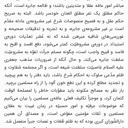
مباشر امور عامّه عقلا و متدینین باشند؛ و ظالمه جابره است، آنکه
حاکم مطلق یک نفر مطلق العنان خودسر باشد. البته به صریح
حکم عقل و به فصیح منصوصات شرع غیر مشروعه‌ی عادله مقدّم
است بر غیر مشروعه‌ی جابره، و به تجربه و تدقیقات صحیحه و
غوررسی‌های شافیه مبرهن شده که نه عُشر تعدّیات دوره‌ی
استبداد در دوره‌ی مشروطیّت کمتر می‌شود، دفع افسد و اقبح به
فاسد و قبیح واجب است، چگونه مسلم جرأت تفوّه به مشروعیّت
سلطت جابره می‌کند، و حال آنکه از ضروریات مذهب جعفری
علیه السلام غاصبیّت سلطنت شیعه است، و اگر مجسّمه شقاوت و
ظلم مدّعی سلوک به احکام شرع باشد، باید دفتر را به هم پیچید
و تجدید مطلع کرده و این نطع خون آلود را از راه مسلمین برچید.
باز نظر به مصالح مکنونه باید مطوّبات خاطر را لمصلحة الوقت
کتمان کرد، و موجزاً تکلیف فعلی عامّه‌ی مسلمین را بیان می‌کنیم
که موضوعات عرفیّه و امور حسبیّه در زمان غیبت به عقلای
مسلمین و ثقات مؤمنین مفوّض است، و مصداق آن همین
دارالشّورای کبری بوده که به ظلم ظَغات و عَصات جبراً منفصل شد.