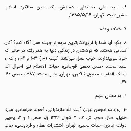
6. سید علی خامنه‌ای، همایش یکصدمین سالگرد انقلاب
مشروطیت، تهران، 1385/5/14.
7. خلاف وعده.
8. بگو: آیا شما را از زیانکارترین مردم از جهت عمل آگاه کنم؟ آنان
کسانی هستند که کوششان در زندگی دنیا به هدر رفته در حالی که
خود می‌پندارند، خوب عمل می‌کنند. کهف (18): 103 و 104؛ ر.ک. ،
سید محمد حسن نجفی قوچانی، حیات الاسلام فی احوال آیه
الملک العام، تصحیح: شاکری، تهران: نشر صفت، 1387، صص 40-
30.
9. به معنای سهم.
10. روزنامه انجمن تبریز، آیت الله مازندرانی، آخوند خراسانی، میرزا
خلیل، سال سوم، ش 17، 7 شوال 1326 ق، صص 1 و 2، یحیی
دولت آبادی، حیات یحیی، تهران: انتشارات عطار و فردوسی، چاپ