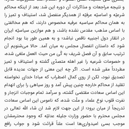
و نتیجه مراجعات و مذاکرات آن دوره این شد: بعد از اینکه محاکم
شرعیّه و اساسیّه عرفیّه از همدیگر منفصل شد، استیناف و تمیز را
به همان محاکم سیاسیه عرفیه مخصوص دارند، که هم مخالفتی
با اساس مذهب مقدس نشده باشد، و هم موازین سیاسیّه ایران
در انظار دول اجنبیه ناقص نباشد؛ و به همین طور بنا بود انجام
شود که داستان انفصال مجلس به میان آمد. حالا می‌شنویم آن
ترتیب سابق و آن فصل شریف به کّی من حیث العمل ملغی شده،
و خصومات شرعیه را غیر اهله متصدّی گشته و استیناف و تمیز
مطردداً مقرر شده است. اگر چه این معنی از جهات عدیده قابل
تصدیق نبود، لکن از روی کمال اضطراب که مبادا خدای نخواسته
تقلید از محاکم خارجه چنین پیش آمد و روز سیاهی را برای انهدام
این اساس سعادت مقتضی گشته، و سرآمد تمام موجبات انزجار و
نفرت قلوب نوع علماء و ملّت شده، که ناموس این اساس سعادت
تدریجاً از میان برود؛ از این جهت لازم شد ان شاء الله تعالی در
مجلس محترم با حضور وزارت جلیله عدلیّه که وجود محترمشان
موجب بسی امیدواری‌ها است علناً قرائت شود و جواب رافع