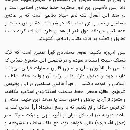
داد. پس تأسیس این امور محترمه حفظ بیضه‌ی اسلامی است و
در معنا این اعمال یک نحو جهاد دفاعی است که بر عامّه‌ی
مسلمین واجب و لازم ست بلکه در شرعیّآت اهمّ از این نیست و
همه کس می‌داند دول کفر از همین طرق ترقّیات کرده دست
تطاول و تغلّب به خاک مقدّس اسلامی گشودند.
پس امروزه تکلیف عموم مسلمانان قهراً همین است که ترک
مسلک خبیث استبداد نموده و در تحصیل این مشروع مقدّس که
اقامه‌ی دار الشّورای ملّی و اجرای قانون مساوات قرآنی می‌باشد
غایب جهد را مبذول دارند تا از برکت آن بتوانند حفظ سلطنت
اسلامی را نموده باشند، ... قهراً عامّه‌ی مسلمین بر این وظیفه‌ی
شرعیّه‌ی عقلیّه محض حفظ سلطنت استقلالیّه‌ی اسلامیه مکلّفند،
و متمرّد از آن یا جاهل و احمق است یا معاند دین حنیف اسلام. و
اگر فرض خلاف واقع بکنیم که با وضع استبداد [و] اساس ظلم به
عادت دیرینه نیز استقلال ایران از تأیید الهی و برکت حجّة عصر
(عجل الله فرجه) باقی خواهد بود، مع ذلک سلطنت مشروطه و