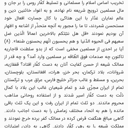
تخریب اساس اسلام را مسلمانی و تسلیط کفّار روس را بر جان و
مال مسلمین ترویج شریعه نام نهاده، و به اغواء خائنین دین و
عالم نمایان غدّار با این هتاکی با کال جسارت افعال خود
مستحسن شمردند، تا ما را مجبور به آنچه متحذّر از اشاعه و اظهار
آن بودیم نمودند «قل هل ننبّئکم بالاخرین اعمالاً الّذین ضل
سعیهم فی الحیوه الدّنیا و هم یحسبون انّهم یحسنون صُنعا». (8)
آیا بر احدی از مسلمین مخفی است که از بدو سلطنت قاجاریه
تاکنون چه صدمات فوق الطّاقه بر مسلمین وارد آمد؟ و چه قدر از
ممالک شیعه از حسن کفایت آنان به دست کفّار افتاد؟ قفقازیه،
شروانات، بلاد ترکمان، بحر خزر، هرات، افغانستان، بلوچستان،
بحرین، و مسقط و غالب جزائر خلیج فارس، عراق عرب و ترکستان
تمام از ایران مجزّی شد و تمام شیعیان غالب این بلاد با کمال
ذلّت به دست کفّار اسیر شدند و از استفاده روحانی مذاهب
محروم ماندند. دو ثلث تمام از ایران رفت و این یک ثلث باقی
مانده را هم به انحاء مختلف زمامش را به دست اجانب دادند.
گاهی مبالغ هنگفت قرض کرده در ممالک کفر برده خرج نمودند و
مملکت شیعه را به رهن کفّار دادند. گاهی به دادن امتیازات