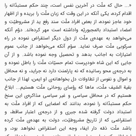
«... حال که ملّت در آخرین نفس است، چند حکم مستبدّانه را
اقدام کرده، یکی آنکه در این وقت که زبان ملّت را بریده و از اظهار
خود عاجز نموده، از بعض افراد ملّت سند رفع ید از مشروطیّت و
امضاء استبداد بالمجبوریّه واداشته است مهر کرده‌اند. دوّم آنکه
می‌خواهد به عهده‌ی ملّت از دول دیگر استقراض نموده در راه
سرکوبی ملّت صرف نماید. سوّم آنکه می‌خواهد از جانب عموم
امتیازات به اجانب بدهد و تحصیل وجه نموده باشد. و از آن
جایی که این شاه خودپرست تمام حسیّات ملّت را باطل نموده و
به درجه‌ی محو رسانیده که نه پارلمنت دارد نه جراید، و نه محافل
و اموال و نفوس از تطاولات دل بخواهانه‌ی او ایمن، لهذا از جانب
بقیة السّیف ملّت، ماها که رؤسای روحانی ملّت هستیم... ابلاغ
هستیم که در محافل سیاسی و غیر سیاسی مذاکره‌ی این سنخ
حکم مستبدّانه را نموده، بدانند که امضایی که از افراد ملّت به
استبداد دولت گرفته شده جبری و از درجه‌ی اعتبار ساقط، و
استقراضی که از تاریخ مشروطیّت، دولت به عهده‌ی ملّت کرده
باشد ملّت ذمّه دار ایفاء وجه این استقراض نخواهد بود، و