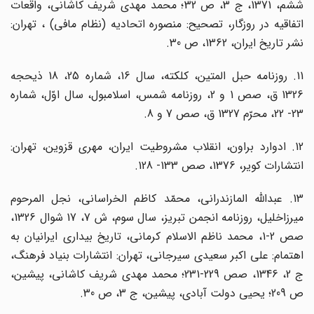
ششم، 1371، ج 3، ص 32؛ محمد مهدی شریف کاشانی، واقعات
اتفاقیه در روزگار، تصحیح: منصوره اتحادیه (نظام مافی) ، تهران:
نشر تاریخ ایران، 1362، ص 30.
11. روزنامه حبل المتین، کلکته، سال 16، شماره 25، 18 ذیحجه
1326 ق، صص 1 و 2، روزنامه شمس، اسلامبول، سال اوّل، شماره
23- 22، محرّم 1327 ق، صص 7 و 8.
12. ادوارد براون، انقلاب مشروطیت ایران، مهری قزوین، تهران:
انتشارات کویر، 1376، صص 133- 128.
13. عبدالله المازندرانی، محمّد کاظم الخراسانی، نجل المرحوم
میرزاخلیل، روزنامه انجمن تبریز، سال سوم، ش 7، 17 شوال 1326،
صص 2-1، محمد ناظم الاسلام کرمانی، تاریخ بیداری ایرانیان به
اهتمام: علی اکبر سعیدی سیرجانی، تهران: انتشارات بنیاد فرهنگ،
ج 2، 1346، صص 229-231؛ محمد مهدی شریف کاشانی، پیشین،
ص 209؛ یحیی دولت آبادی، پیشین، ج 3، ص 30.