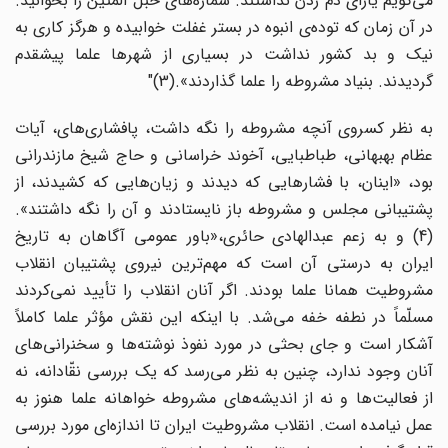
می‌گویم یارای دم زدن نداشتند. شماره‌های حبل المتین را بخوانید.
در آن زمان که توده‌ی انبوه در بستر غفلت خوابیده و هرگز کاری به
نیک و بد کشور نداشت در بسیاری از شهرها علما پیشقدم
گردیدند. بنیاد مشروطه را علما گذاردند».(3)"
به نظر کسروی آنچه مشروطه را نگه داشت، پافشاری‌های، آیات
عظام بهبهانی، طباطبایی، آخوند خراسانی و حاج شیخ مازندرانی
بود، «اینان، با فشارهایی که دیدند و زیان‌هایی که کشیدند، از
پشتیبانی مجلس و مشروطه باز نایستادند و آن را نگه داشتند».
(4) و به زعم عبدالهادی حائری،«باور عمومی آگاهان به تاریخ
ایران به درستی آن است که مهم‌ترین نیروی پشتیبان انقلاب
مشروطیت همانا علما بودند. اگر آنان انقلاب را تأیید نمی‌کردند
مسلّماً در نطفه خفه می‌شد. با اینکه این نقش مؤثر علما کاملاً
آشکار است و جای بحثی در مورد نفوذ نوشته‌ها و سخنرانی‌های
آنان وجود ندارد، چنین به نظر می‌رسد که یک بررسی نقّادانه، نه
از فعالیت‌ها و نه از اندیشه‌های مشروطه خواهانه علما هنوز به
عمل نیامده است. انقلاب مشروطیت ایران تا اندازه‌ای مورد بررسی