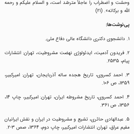
وحشت و اضطراب را عاجلاً مترصّد است، و السلام علیکم و رحمه
الله و برکاته». (21)
پی‌نوشت‌ها:
1. دانشجوی دکتری دانشگاه عالی دفاع ملی.
2. فریدون آدمیت، ایدئولوژی نهضت مشروطیت، تهران: انتشارات
پیام، 2535.
3. احمد کسروی، تاریخ هجده ساله آذربایجان، تهران: امیرکبیر،
1359، ص 106.
4. احمد کسروی، تاریخ مشروطه ایران، تهران: امیرکبیر، چاپ 14،
1356، ص 361.
5. عبدالهادی حائری، تشیع و مشروطیت در ایران و نقش ایرانیان
مقیم عراق، تهران: انتشارات امیرکبیر، چاپ دوم، 1364، صص 3-2.