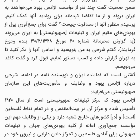
ضمن صحبت گفت چند نفر از مؤسسه آژانس یهود می‌خواهند به
ایران بروند و از ما تقاضا کرده‌اند برای روادید آنها کمک کنیم.
پرسیدم منظور آنها از مسافرت چیست؟ گفت برای جمع‌آوری پول از
یهودی‌های مقیم ایران و تبلیغات [صهیونیستی] به ایران می‌روند
(به گزارش محرمانة شماره 20 مورخ 30/2/1328 بنده رجوع
فرمایند)، گفتم شرحی به من بنویسید و اسامی آنها را ذکر کنید تا
به تهران گزارش داده و کسب دستور نمایم. قبول کرد و گفت کاغذ
می‌نویسم.
گفتنی است که نماینده ایران و نویسنده نامه در ادامه، شرحی
درباره آژانس یهود و وظایف و مأموریت‌های این سازمان
صهیونیستی می‌افزاید:
آژانس یهود که مرکز تبلیغات صهیونیستی است از سال 1920
تأسیس شده و مرکز آن در بیت‌المقدس و در تمام نقاط فلسطین
[است] و [در] کشورهای خارج شعبه دارد و یکی از وظایف مهم این
مؤسسه جمع‌آوری اعانه از کلیه یهودی‌های جهان و تبلیغات
صهیونی برای آبادی فلسطین و تمرکز دادن دارایی و نیروی خود در