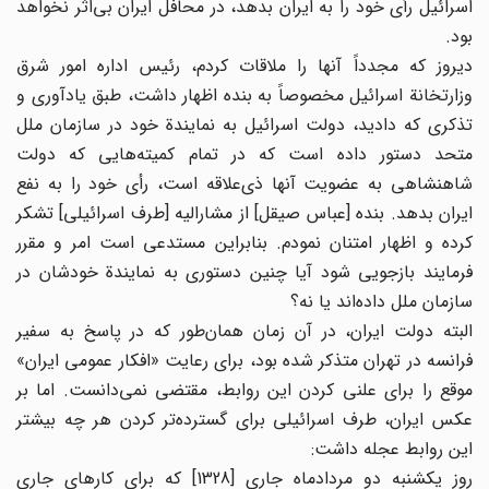
اسرائیل رأی خود را به ایران بدهد، در محافل ایران بی‌اثر نخواهد
بود.
دیروز که مجدداً آنها را ملاقات کردم، رئیس اداره امور شرق
وزارتخانة اسرائیل مخصوصاً به بنده اظهار داشت، طبق یادآوری و
تذکری که دادید، دولت اسرائیل به نمایندة خود در سازمان ملل
متحد دستور داده است که در تمام کمیته‌هایی که دولت
شاهنشاهی به عضویت آنها ذی‌علاقه است، رأی خود را به نفع
ایران بدهد. بنده [عباس صیقل] از مشارالیه [طرف اسرائیلی] تشکر
کرده و اظهار امتنان نمودم. بنابراین مستدعی است امر و مقرر
فرمایند بازجویی شود آیا چنین دستوری به نمایندة خودشان در
سازمان ملل داده‌اند یا نه؟
البته دولت ایران، در آن زمان همان‌طور که در پاسخ به سفیر
فرانسه در تهران متذکر شده بود، برای رعایت «افکار عمومی ایران»
موقع را برای علنی کردن این روابط، مقتضی نمی‌دانست. اما بر
عکس ایران، طرف اسرائیلی برای گسترده‌تر کردن هر چه بیشتر
این روابط عجله داشت:
روز یکشنبه دو مردادماه جاری [1328] که برای کارهای جاری