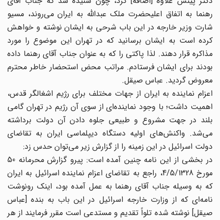
دکتر پینس علاوه [اضافه] کرد، چون شنیده شد که جناب آقای
رهنما به اتفاق اعلیحضرت ملک عبدالله به ایران می‌روند، مسیو
شارت وزیر خارجه در این باب شرحی به ایشان نوشته و خواهش
کرده است به ایشان برسانید که در تهران این موضوع را مورد
مذاکره قرار دهند. لذا پاکتی را که به عنوان جناب آقای رهنما داده
بودند برای ایشان فرستادم. مراتب محض استحضار خاطر محترم
معروض گردید. عباس صیقل.
اعزام نماینده به ایران از جهات مختلف برای رژیم اشغالگر قدس،
اهمیت داشت؛ با وجود نماینده‌ای از سوی آن رژیم در تهران گامی
بلند در جهت مشروع و طبیعی جلوه دادن آن دولت برداشته
می‌شد. واکنش‌های اولیه دستگاه دیپلماسی ایران به تقاضای
دولت اسرائیل در این زمینه را از گزارش زیر می‌توان حدس زد:
در بخشی از این نامه چنین آمده است: پیرو گزارش محرمانه 50
مورخ 4/5/1328، راجع به تقاضای اعزام نماینده اسرائیل به ایران
که به وسیله جناب آقای رهنما به عمل آمده بود، اینک رونوشت
نامه‌ای که از وزارت خارجه اسرائیل در این باب به بنده [عباس
صیقل] نوشته شده تلواً تقدیم و مستدعی است مقرر فرمایند از هر