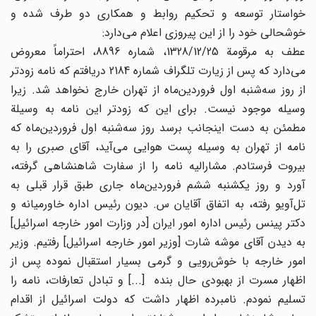
خواستار توسعه و تحکیم روابط و همکاری دو طرف شده و
خوشحالی خود را از این پیروزی اعلام می‌دارد:
عطف به مرقومة 1328/12/25، شماره 8896، احتراماً معروض
می‌دارد که پس از زیارت تلگراف شماره 2184 دریافتم که نامه زودتر
از روز سه‌شنبه اول فروردین‌ماه از تهران خارج نخواهد شد. زیرا
وسیله موجود نیست. برای این که زودتر این نامه به وسیلة
مطمئن به دست اینجانب برسد روز سه‌شنبه اول فروردین‌ماه که
نامه از تهران به وسیله پست هوایی می‌آید، آقای صبری را به
بیروت فرستادم. مشارالیه نامه را از سفارت شاهنشاهی گرفته،
آورد و روز یکشنبه ششم فروردین‌ماه جاری طبق قرار قبلی به
تل‌آویو رفته، به اتفاق آقایان س. دیون رئیس اداره خاورمیانه و
دکتر پینس رئیس اداره امور ایران [در وزارت امور خارجه اسرائیل]
به دیدن آقای موشه شارت [وزیر امور خارجه اسرائیل] رفتیم. وزیر
امور خارجه با خوش‌رویی و گرمی بسیار استقبال نموده پس از
اظهار مسرت از بهبودی حال بنده [...] و تبادل تعارفات، نامه را
تسلیم نمودم. نامبرده اظهار داشت که دولت اسرائیل از اقدام