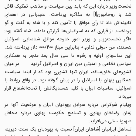
نخست‌وزیر درباره این که باید بین سیاست و مذهب تفکیک قائل
شد با روحانیون[!] به مذاکره پرداخت. تغییراتی در اعضای
کابینه‌اش داد تا رأی موافق را تأمین کند و با شاه به گفت و گو
پرداخت. از قراری که به اسرائیلی‌ها گزارش دادند، شاه گفته بود:
«اگر نخست‌وزیر و وزیر امور خارجه موافق شناسایی اسرائیل
هستند، من حرفی ندارم.» بنابراین مبلغ 000/400 دلار پرداخته شد.
این تماسهای اولیه و رشوه تا سی سال بعد منجر به همکاری
سیاسی نظامی و امنیتی بین ایران و اسرائیل گردید. ... در میان
کشورهای خاورمیانه، ایران تنها کشوری بود که از ابتدا سیاست
همکاری پنهان با اسرائیل را در پیش گرفته بود. در واقع روابط با
اسرائیل، مناسبات ایران با کلیه همسایگانش را تحت‌الشعاع قرار
می‌داد.
ویلیام شوکراس درباره سوابق یهودیان ایران و موقعیت آنها در
زمان رضاخان پهلوی و تسامح حکومت پهلوی درباره محافل
صهیونیستی می‌افزاید:
تساهل ایرانیان [شاهان ایران] نسبت به یهودیان یک سنت دیرینه