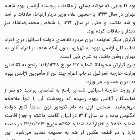
بود تا جایی که موشه یشای از مقامات برجسته آژانس یهود شعبه
تهران در سال 1323 با حسین علاء وزیر دربار ارتباط، ملاقات و آمد
و شد داشت و حتی در سال 1324 با شخص محمدرضاشاه نیز
دیدار و ملاقات کرده بود.
گزارش دیگر نماینده ایران درباره تقاضای دولت اسرائیل برای اعزام
نمایندگان آژانس یهود به تهران، بدون آنکه هدف از اعزام آنان به
تهران روشن باشد، به شرح ذیل است:
پیرو گزارش محرمانة شماره 37 مورخ 10/4/1328 راجع به تقاضای
وزارت خارجه اسرائیل در باب اعزام چند تن از مأمورین آژانس یهود
به ایران جسارت می‌ورزد:
از وزارت خارجة اسرائیل نامه‌ای راجع به تقاضای روادید دو نفر از
نمایندگان آژانس یهود رسیده که رونوشت آن را تلواً ملاحظه
می‌فرمایند. شخص اول به نام تئودور تون سابقاً تابع دولت
انگلیس بوده و در سال 1314 در ایران اقامت داشته و جواز اقامت
شماره 7896 و اظهارنامة شماره 456ه‍ مورخ 23/2/1314 در دست
دارد و دو قطعه عکس او هم به ضمیمه تقدیم می‌شود. این