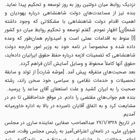
نزدیک روابط میان دولتین روز به روز توسعه و تحکیم پیدا نماید.
بنده نیز از مساعدت‌های دولت شاهنشاهی درباره یهودیان و
اهمیت اقدام دولت شاهنشاهی با مشکلاتی که وجود داشته
شمه[ای] اظهار نمودم. گفتم توسعه و تحکیم روابط میان دو کشور
[!] منوط به اقدامات عملی است و امیدوارم همان‌طور که وعده
داده شده و مخصوصاً در نامه خود به وزیر امور خارجه دولت
شاهنشاهی که تضمینات لازمه درباره حفظ حقوق ایرانیان داده‌اید،
حقوق آنها کاملاً محفوظ و وسایل آسایش آنان فراهم گردد.
بعد صحبت‌های متفرقه پیش آمد. [موشه شارت] از تولد و سابقة
تحصیلات و خدمات نظامی و سیاسی خود سخن راند، رشته
صحبت را به ایران کشید و علت استعفای آقای ساعد را پرسید.
بنده هم جواب‌های مقتضی را دادم. در موقع خداحافظی تا دم در
مشایعت کرد و به اتفاق آقایان نامبرده در بالا به اداره خاورمیانه
آمدیم.
در تاریخ 27/1/1328 عبدالصاحب صفایی نماینده ساری در مجلس
شورای ملی، در نامه‌ای اعتراض‌آمیز به رئیس مجلس وقت، ضمن
اعلام مخالفت با «شناسایی غیرمنتظره و نابهنگام» رژیم