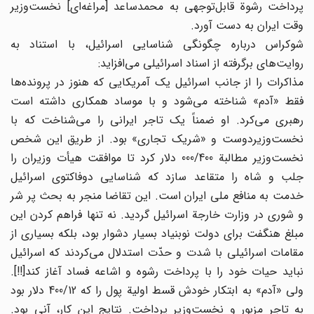
پرداخت رشوة قابل‌توجهی به محمدساعد [مراغه‌ای] نخست‌وزیر
وقت ایران به دست آورد.
شوکراس درباره چگونگی شناسایی اسرائیل، با استناد به
روایت‌های برگرفته از اسناد اسرائیلی می‌افزاید:
مذاکرات را از جانب اسرائیل یک آمریکایی که هنوز در پرونده‌ها
فقط «آدم» شناخته می‌شود و با موساد همکاری داشته است
رهبری می‌کرد. او ضمناً یک تاجر ایرانی را می‌شناخت که با
نخست‌وزیردوست و «شریک تجاری» بود. از طریق این شخص
نخست‌وزیر مطالبة 000/400 دلار کرد تا موافقت هیأت وزیران را
جلب و شاه را متقاعد سازد که شناسایی دوفاکتوی اسرائیل
خدمت به منافع ملی ایران است. این تقاضا منجر به بحث پر شر
و شوری در وزارت خارجة اسرائیل گردید. نه تنها فراهم کردن این
مبلغ هنگفت برای دولت نوبنیاد بسیار دشوار بود، بلکه بسیاری از
مقامات اسرائیلی با شدت و حدّت استدلال می‌کردند که اسرائیل
نباید حیات خود را با پرداخت رشوه و اشاعه فساد آغاز کند[!!].
ولی «آدم» به ابتکار خودش قسط اولیة پول را که 400/12 دلار بود
به تاجر مزبور و نخست‌وزیر پرداخت. نتایج این کار، آنی بود.