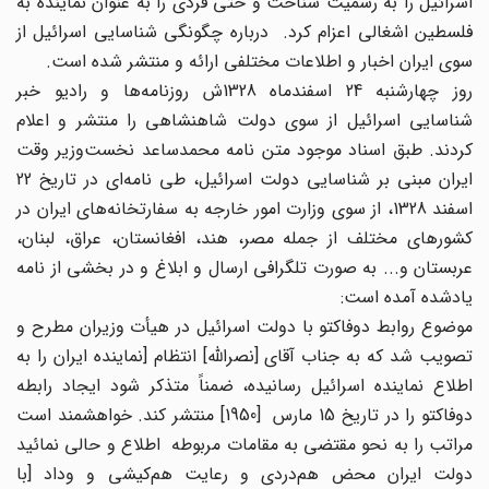
اسرائیل را به رسمیت شناخت و حتی فردی را به عنوان نماینده به
فلسطین اشغالی اعزام کرد. درباره چگونگی شناسایی اسرائیل از
سوی ایران اخبار و اطلاعات مختلفی ارائه و منتشر شده است.
روز چهارشنبه 24 اسفندماه 1328ش روزنامه‌ها و رادیو خبر
شناسایی اسرائیل از سوی دولت شاهنشاهی را منتشر و اعلام
کردند. طبق اسناد موجود متن نامه محمدساعد نخست‌وزیر وقت
ایران مبنی بر شناسایی دولت اسرائیل، طی نامه‌ای در تاریخ 22
اسفند 1328، از سوی وزارت امور خارجه به سفارتخانه‌های ایران در
کشورهای مختلف از جمله مصر، هند، افغانستان، عراق، لبنان،
عربستان و... به صورت تلگرافی ارسال و ابلاغ و در بخشی از نامه
یادشده آمده است:
موضوع روابط دوفاکتو با دولت اسرائیل در هیأت وزیران مطرح و
تصویب شد که به جناب آقای [نصرالله] انتظام [نماینده ایران را به
اطلاع نماینده اسرائیل رسانیده، ضمناً متذکر شود ایجاد رابطه
دوفاکتو را در تاریخ 15 مارس [1950] منتشر کند. خواهشمند است
مراتب را به نحو مقتضی به مقامات مربوطه اطلاع و حالی نمائید
دولت ایران محض هم‌دردی و رعایت هم‌کیشی و وداد [با