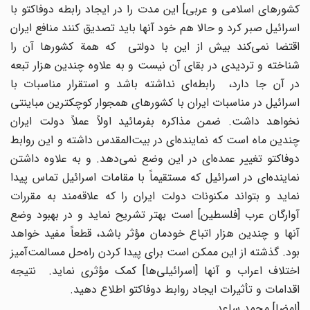
کشورهای اسلامی و عربی] این مدت را در ایجاد رابطه دوفاکتو با
اسرائیل صبر کرد و حالا هم خود آنها باید تصدیق کنند منافع ایران
اقتضا نمی‌کند بیش از این با دولتی که همة کشورها آن را
شناخته و تردیدی در بقای آن نیست و به علاوه چندین هزار تبعه
در آن جا دارد، رابطه‌ای نداشته باشد و استقرار مناسبات با
اسرائیل در مناسبات ایران با کشورهای همجوار کوچکترین مباینتی
نخواهد داشت. ضمن مذاکره بفرمائید اولاً عملاً دولت ایران
چندین ماه است که نماینده‌ای در بیت‌المقدس داشته و این روابط
دوفاکتو تغییر عمده‌ای در این وضع نمی‌دهد. و به علاوه داشتن
نماینده‌ای در اسرائیل که مستقیماً با مقامات اسرائیل تماس پیدا
نماید و بتواند مکنونات دولت ایران را که علاقه‌مند به مقررات
آوارگان عرب [فلسطین] است بهتر تشریح نماید و در بهبود وضع
آنها و چندین هزار اتباع خودمان مؤثر باشد، قطعاً مفید خواهد
بود. گذشته از این ممکن است برای پیدا کردن راه‌حل مسالمت‌آمیز
اختلاف اعراب و آنها [اسرائیلی‌ها] کمک مؤثری نماید. نتیجه
اقدامات و تأثیرات ایجاد روابط دوفاکتو اطلاع دهید.
[امضا] محمد ساعد