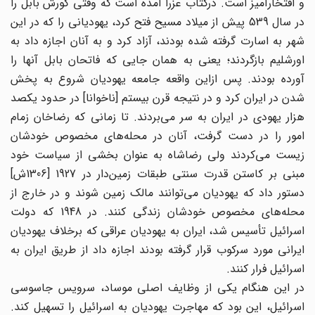
و افتخارآمیز است. درکتاب عزرا آمده است که وقتی کورش بابل را
در سال 539 پیش از میلاد مسیح فتح کرد، یهودیانی را که در این
شهر به اسارت گرفته شده بودند، آزاد کرد و به آنان اجازه داد به
اورشلیم بازگردند؛ یعنی به همان جایی که فاتحان بابل آنها را
آورده بودند. پس ازاین واقعه جامعه یهودیان شروع به پخش
شدن در ایران کرد و در نتیجه قرن بیستم [ناخوانا] در حدود یکصد
هزار یهودی در ایران به سر می‌بردند. تا زمانی که رضاخان زمام
امور را در دست گرفت، آنان در محله‌های مخصوص خودشان
زیست می‌کردند ولی رضاشاه به عنوان بخشی از سیاست خود
مبنی بر کاستن قدرت سنتی طبقات زمین‌دار در 1927 [1306ش]
دستور داد که یهودیان می‌توانند مالک زمین شوند و در خارج از
محله‌های مخصوص خودشان زندگی کنند. در 1948 که دولت
اسرائیل تأسیس شد، ایران به یهودیان عراقی که برخلاف یهودیان
ایرانی مورد سرکوب قرار گرفته بودند اجازه داد از طریق ایران به
اسرائیل فرار کنند.
در این هنگام یکی از وظایف اصلی موساد، سرویس جاسوسی
اسرائیل، این بود که مهاجرت یهودیان به اسرائیل را تسهیل کند.