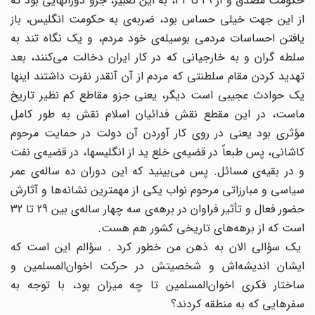
حکومت مصدق و از 29 تا 32، به این تعبیر، جزو دورانهایی بود که
از این جهت خیلی حساس بود، ضربه‌ی به حکومت انگلیس، باز
یافتن احساسات مردمی بوسیله‌ی خود مردم، و یک نگاه تند به
سلطه گران و به خارجیانی که در کار ایران دخالت می‌کنند، بعد
تهدید کردن مقام سلطنتی که مردم از آن آنقدر نفرت داشتند اینها
یک حوادث عجیبی است دیگر، یعنی جزو مقاطع کم نظیر تاریخ
ماست، در این مقطع نقش فدائیان اسلام نقش به طور کامل
مؤثری بود یعنی در روی کار آوردن آن دولت در حمایت مرحوم
کاشانی، پس طبعاً در قضیه‌ی خلع ید از انگلیسها، در قضیه‌ی نفت
و در بقیه‌ی مسائل. پس می‌بینید که این دوران ده ساله‌ی عمر
سیاسی و مبارزاتی مرحوم نواب یکی از مهمترین نشانه‌ها و آثارش
حضور فعال و تأثیر فراوان در برهه‌ی سه چهار ساله‌ی بین 29 تا 32
است که از برهه‌های تاریخی کشور هم هست.
یک سؤالی الان به ذهن من خطور کرد . سؤالم این است که
ایشان اندیشه‌اش و شخصیتش در حرکت اخوان‌المسلمین و
ساختار فکری اخوان‌المسلمین تا چه میزان بود، با توجه به
سفرهایی که به منطقه کردند؟