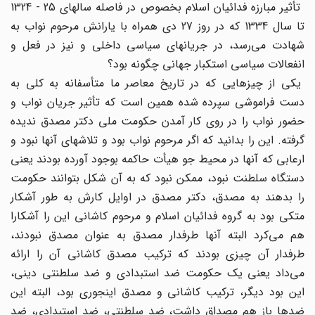
تأثیر مبارزه‌ فدائیان اسلام بخصوص در فاصله‌ سالهای 25 - 1324
تا سال 1334 که در روز 27 دی همراه با یارانش مرحوم نواب به
شهادت می‌رسد، در جریانهای سیاسی داخلی و نیز در فعل و
انفعالات سیاسی استکبار جهانی چگونه بود؟
یکی از چیزهایی که در تاریخ معاصر ما متأسفانه به کلی به
دست فراموشی سپرده شده همین است که تأثیر جریان نواب و
حضور نواب را در روی کار آمدن حکومت ملی دکتر مصدق ندیده
گرفته. این را بدانید که اگر مرحوم نواب بود و تلاشهای آنها نبود و
ارعابی که آنها در محیط جو هیأت حاکمه بوجود آورده بودند یعنی
دستگاه سلطنت نبود، ممکن نبود که به آن شکل بتوانند حکومت
را بدهند به مصدق، دکتر مصدق در اوایل کارش به طور آشکار
متکی بود به گروه فدائیان اسلام و مرحوم کاشانی این را آشکارا
هم می‌کرد البته آنها طرفدار مصدق به عنوان مصدق نبودند،
طرفدار آن چیزی بودند که ترکیب مصدق کاشانی آن را ارائه
می‌داد یعنی یک حکومت ضد استبدادی و ضد سلطنتی دینی،
این بود دیگر، ترکیب کاشانی و مصدق اینجوری بود، البته این
ضدها باز هم مصداق داشت، ضد سلطنتی، ضد استبدادی، ضد