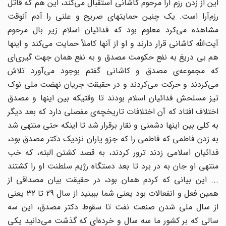
این از زدن رزم آرا مرحوم کاشانی استقبال می‌کند، این هم که قاتل
رزم‌آرا است. یک چنین حمایتهای صریح و علنی را آدم آنوقت
مشاهده می‌کرد معلوم بود که فدائیان اسلام زیر بال مرحوم
آیت‌الله کاشانی قرار دارند و او از آنها کاملاً حمایت می‌کند و اینها
هم بی دریغ به نفع حکومت مصدق و به نفع همان جهت گیری‌ای
که مجموعه‌ی مصدق و کاشانی گفتم بوجود می‌آورد تلاش
می‌کردند و حرکت می‌کردند و در حقیقت جریان نهضت ملی نوک
تیز مسلحش فدائیان اسلام بودند تا وقتیکه بین اینها و مصدق
اختلاف افتاد که آن اختلافات تاریخچه‌ی مفصلی دارد که بعد دیگر
به کلی بین اینها دشمنی و نقار برقرار شد تا اینکه حتی منتهی شد
به زدن فاطمی که فاطمی را که جزو یاران نزدیک دکتر مصدق بود،
فدائیان اسلامی زدند ترور کردند، به قصد کشتن البته، که خب
منتهی او جان به در برد تا بعد دستگاه رژیم سلطنت او را کشتند
... این بیانی که کردم همان بود، در حقیقت بیان مصداقی از
همین فعل و انفعالات بود یعنی شما ببینید از سال 29 تا 32 یعنی
از سال ملی شدن صنعت نفت تا سقوط دکتر مصدق، این سه
سالی که بر کشور ما سه سال و خرده‌ای که گذشت می‌دانید یکی