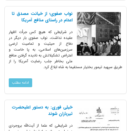
نواب صفوی؛ از خیانت مصدق تا
اعدام در راستای منافع آمریکا
در شرایطی که هیچ کس جرأت اظهار
عقیده نداشت، نواب صفوی بار دیگر در
دفاع از حیثیت و تمامیت ارضی
سرزمین‌های اسلامی، به پا خاست و
اعتراض تشکیلاتش به نادیده گرفتن منافع
ملی بخاطر جلب رضایت آمریکا را از
طریق سپهبد تیمور بختیار مستقیما به شاه ابلاغ کرد.
ادامه مطلب
خیلی فوری: به دستور اعلیحضرت
تیرباران شوند
در شرایطی که علما از آیت‌الله بروجردی