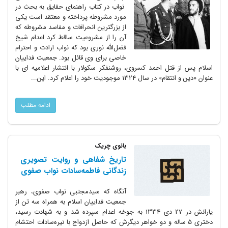
نواب در کتاب راهنمای حقایق به بحث در
مورد مشروطه پرداخته و معتقد است یکی
از بزرگترین انحرافات و مفاسد مشروطه که
آن را از مشروعیت ساقط کرد اعدام شیخ
فضل‌الله نوری بود که نواب ارادت و احترام
خاصی برای وی قائل بود. جمعیت فداییان
اسلام پس از قتل احمد کسروی، روشنفکر سکولار با انتشار اعلامیه ای با
عنوان «دین و انتقام» در سال 1324 موجودیت خود را اعلام کرد. این...
ادامه مطلب
بانوی چریک
تاریخ شفاهی و روایت تصویری
زندگانی فاطمه‌سادات نواب‌ صفوی
آنگاه که سیدمجتبی نواب صفوی، رهبر
جمعیت فداییان اسلام به همراه سه تن از
یارانش در 27 دی 1334 به جوخه اعدام سپرده شد و به شهادت رسید،
دختری 5 ساله و دو خواهر دیگرش که حاصل ازدواج با نیره‌سادات احتشام