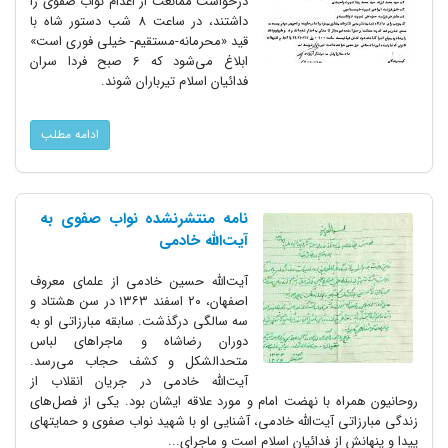
درخواست ممانعت از اعدام نواب صفوی را
داشتند، در ساعت 8 شب دستور شاه با
قید «محرمانه-مستقیم- خیلی فوری است»
ابلاغ می‌شود که 6 صبح فردا سران
فدائیان اسلام تیرباران شوند.
ادامه مطلب
نامه منتشرنشده نواب صفوی به
آیت‌الله خادمی
آیت‌اللّه‌ حسین خادمى از علمای معروف
اصفهان، ۲۰ اسفند ۱۳۶۳ در سن هشتاد و
سه سالگی درگذشت. سابقه مبارزاتی او به
دوران رضاشاه و ماجراهای لباس
متحدالشکل و کشف حجاب می‌رسد.
آیت‌الله خادمی در جریان انقلاب از
روحانیون همراه با نهضت امام و مورد علاقه ایشان بود. یکی از فصل‌های
زندگی مبارزاتی آیت‌الله خادمی، آشنایی او با شهید نواب صفوی و حمایتهای
پیدا و پنهانش از فدائیان اسلام است و ماجرای...