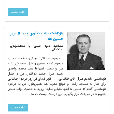
ادامه مطلب
بازداشت نواب صفوى پس از ترور
حسین علا
مصاحبه داود اميني با محمّدمهدى
عبدخدايى
مرحوم طالقانى عینکى داشت، داد به
مرحوم نواب صفوى و شال سفیدش را به
سر او بست. اینها با سید محمّد واحدى
رفتند منزل حمید ذوالقدر. من و خلیل
طهماسبى ماندیم منزل آقاى طالقانى. ظهر فرداى آن روز مرحوم طالقانى
براى نماز به مسجد رفت، و موقع مغرب هم همین‌طور. من به مرحوم
طهماسبى گفتم که ماندن ما اینجا دلیلى ندارد؛ برویم به حضرت نواب ملحق
بشویم تا در جریانات قرار بگیریم. این درست نیست که ما...
ادامه مطلب