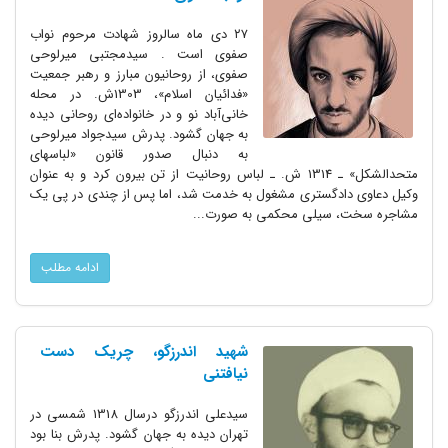
۲۷ دی ماه سالروز شهادت مرحوم نواب
صفوی است . سیدمجتبی میرلوحی
صفوی، از روحانیون مبارز و رهبر جمعیت
«فدائیان اسلام»، 1303ش. در محله
خانی‌آباد نو و در خانواده‌ای روحانی دیده
به جهان گشود. پدرش سیدجواد میرلوحی
به دنبال صدور قانون «لباسهای
متحدالشکل» ـ 1314 ش. ـ لباس روحانیت از تن بیرون کرد و به عنوان
وکیل دعاوی دادگستری مشغول به خدمت شد، اما پس از چندی در پی یک
مشاجره سخت، سیلی محکمی به صورت...
ادامه مطلب
شهید اندرزگو، چریک دست
نیافتنی
سیدعلی اندرزگو درسال 1318 شمسی در
تهران دیده به جهان گشود. پدرش بنا بود