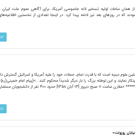
ز همان ساعات اولیه تسخیر لانه جاسوسی آمریکا، برای آگاهی عموم ملت ایران ا
نمودند که در روزهای بعد نیز ادامه پیدا کرد. در اینجا تعدادی از نخستین اطلاعیه‌ها
اد
لین علوم دینیه است که با قدرت تمام، حملات خود را علیه آمریکا و اسرائیل گسترش داد
یتکار نمایند و این توطئه بزرگ را بار دیگر شدیداً محکوم کنند...»(پیام امام خمینی(ره)
بزرگداشت سیزده آبان؛ ۱۰ آبان ۱۳۵۸) ****** «مقارن ساعت ۱۱ صبح دیروز [۱۳ آبان ۱۳۵۸] حدود 
اد
ابان روزوِلت»