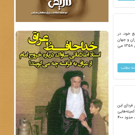
ع خود، در
ان و جهان
می‌رساندند. متنی که در ذیل به حضورتان تقدیم می‌گردد، مصاحبه مطبوعاتی دانشجویان مستقر در سفارت در تاریخ 17 آبان 1358 می
امه مطلب
فردای این
کمیته‌هایی
تشکیل داده‌اند که هر یک از کمیته‌ها برنامه خاصی دارد -مسئول کمیته منطقه 6: دانشجویانی که سفارتخانه را اشغال کرده اند، حدود 400