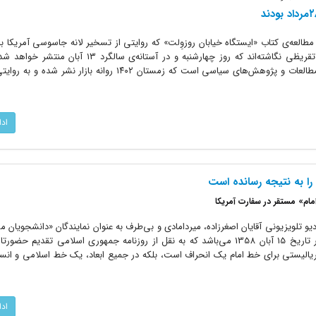
 مطالعه‌ی کتاب «ایستگاه خیابان روزوِلت» که روایتی از تسخیر لانه جاسوسی آمریکا با 
اسناد به دست آمده از سفارت است، تقریظی نگاشته‌اند که روز چهارشنبه و در آستانه‌ی س
خیابان روزوِلت» از کتاب‌های مؤسسه مطالعات و پژوهش‌های سیاسی است که زمستان ۱۴۰۲ روانه باز
اد
را به نتیجه رسانده است
م» مستقر در سفارت آمریکا
و تلویزیونی آقایان اصغرزاده، میردامادی و بی‌طرف به عنوان نمایندگان «دانشجویان م
خط امام» مستقر در سفارت آمریکا، در تاریخ 15 آبان 1358 می‌باشد که به نقل از روزنامه جمهوری اسلامی تقدیم
پریالیستی برای خط امام یک انحراف است، بلکه در جمیع ابعاد، یک خط اسلامی و انس
اد