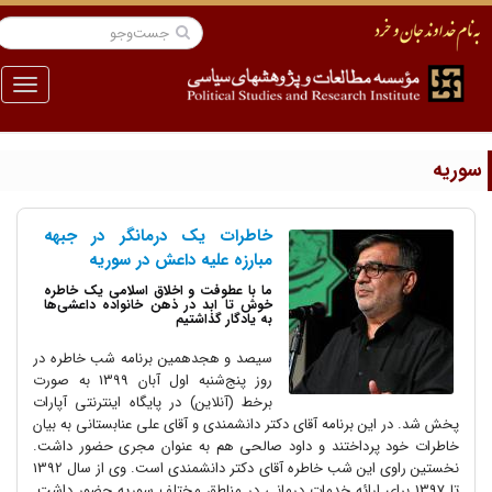
منو
وریه
خاطرات یک درمانگر در جبهه
مبارزه علیه داعش در سوریه
ما با عطوفت و اخلاق اسلامی یک خاطره
خوش تا ابد در ذهن خانواده داعشی‌ها
به یادگار گذاشتیم
سیصد و هجدهمین برنامه شب خاطره در
روز پنج‌شنبه اول آبان 1399 به صورت
برخط (آنلاین) در پایگاه اینترنتی آپارات
پخش شد. در این برنامه آقای دکتر دانشمندی و آقای علی عنابستانی به بیان
خاطرات خود پرداختند و داود صالحی هم به‌ عنوان مجری حضور داشت.
نخستین راوی این شب خاطره آقای دکتر دانشمندی است. وی از سال 1392
تا 1397 برای ارائه خدمات درمانی در مناطق مختلف سوریه حضور داشت.