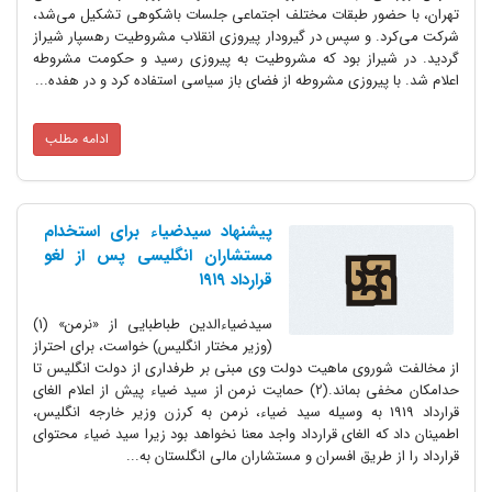
تهران، با حضور طبقات مختلف اجتماعی جلسات باشکوهی تشکیل می‌شد،
شرکت می‌کرد. و سپس در گیرودار پیروزی انقلاب مشروطیت رهسپار شیراز
گردید. در شیراز بود که مشروطیت به پیروزی رسید و حکومت مشروطه
اعلام شد. با پیروزی مشروطه از فضای باز سیاسی استفاده کرد و در هفده...
ادامه مطلب
پیشنهاد سیدضیاء برای استخدام
مستشاران انگلیسی پس از لغو
قرارداد ۱۹۱۹
سیدضیاءالدین طباطبایی از «نرمن» (1)
(وزیر مختار انگلیس) خواست، برای احتراز
از مخالفت شوروی ماهیت دولت وی مبنی بر طرفداری از دولت انگلیس تا
حدامکان مخفی بماند.(2) حمایت نرمن از سید ضیاء پیش از اعلام الغای
قرارداد 1919 به وسیله سید ضیاء، نرمن به کرزن وزیر خارجه انگلیس،
اطمینان داد که الغای قرارداد واجد معنا نخواهد بود زیرا سید ضیاء محتوای
قرارداد را از طریق افسران و مستشاران مالی انگلستان به...