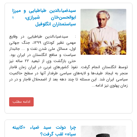
سیدضیاءالدین طباطبایی و میرزا
ابوالحسن‌خان شیرازی، ؛
سیاستمداران انگلوفیل
: سیدضیاءالدین طباطبایی در وقایع
مهمی نظیر کودتای 1299، جنگ جهانی
اول، مسائل ملی شدن نفت و ... جانبدار
سیاست و منافع انگلستان در ایران بود.
حتی بازگشت وی از تبعید 22 ساله نیز
توسط انگلستان انجام گرفت. نفوذ کشورهای غربی در ایران زمان قاجار
منجر به ایجاد طیف‌ها و لایه‌های سیاسی طرفدار آنها در سطح حاکمیت
سیاسی ایران شد. این مسئله تا چند دهه بعد از اضمحلال قاجار و در در
زمان پهلوی نیز ادامه...
ادامه مطلب
چرا دولت سید ضیاء «کابینه
سیاه» لقب گرفت؟