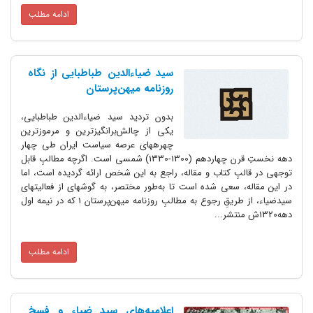
ادامه مطلب
سید ضیاءالدین طباطبایی از نگاه
روزنامه میهن‌پرستان
بدون تردید سید ضیاءالدین­ طباطبایی،
یکی از چالش‌برانگیزترین و مرموزترین
چهره­های عرصه سیاست ایران طی چهار
دهه نخستِ قرن چهاردهم (1300-1330) شمسی است. اگرچه مطالبِ قابل
­توجهی در قالبِ کتاب و مقاله، راجع به این شخص ارائه گردیده است، اما
در این مقاله، سعی شده است تا به‌طور مختصر، به گوشه­ای از فعالیتهای
سیدضیاء، از طریقِ رجوع به مطالبِ روزنامه میهن‌پرستان 1 که در نیمه اول
دهه1320ش منتشر...
ادامه مطلب
اعلامیه‌های سید ضیاء و فسخ