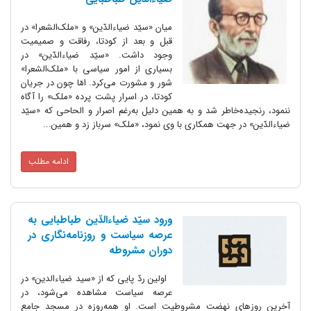
میان «سیّد ضیاءالدّین» و «ملک‌الشعرا» در
قبل و بعد از کودتا، رفاقت و صمیمیت
وجود داشت. «سیّد ضیاءالدّین» در
بسیاری از امور سیاسی با «ملک‌الشعرا»
شور و مشورت می‌کرد. امّا چون در جریان
کودتا، در اسرار پشت پرده «ملک» را آگاه
ننمود، رنجیده‌خاطر شد و به همین دلیل به‌رغم اصرار و الحاحی که «سیّد
ضیاءالدّین» در جهت همکاری با وی نمود، «ملک» سرباز زد و همین...
ادامه مطلب
ورود سیّد ضیاءالدّین طباطبایی به
عرصه سیاست و روزنامه‌نگاری در
دوران مشروطه
اولین ردّ پایی که از «سید ضیاءالدین» در
عرصه سیاست مشاهده می‌شود، در
آخرین روزهای نهضت مشروطیت است. او همه‌روزه در مسجد جامع