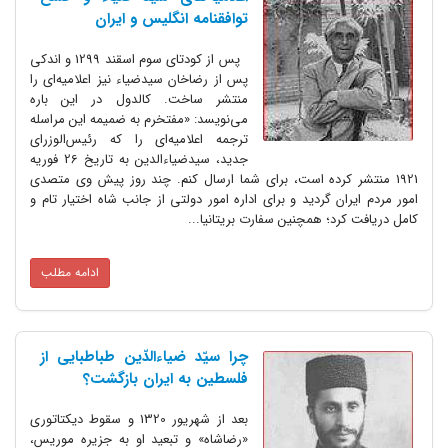
توافقنامه انگلیس و ایران
پس از کودتای سوم اسقند 1299 و اندکی
پس از رضاخان سیدضیاء نیز اعلامیه‌ای را
منتشر ساخت. کالدول در این باره
می‌نویسد: «مفتخرم به ضمیمه این مراسله
ترجمه اعلامیه‌ای را که رئیس‌الوزرای
جدید، سیدضیاءالدین به تاریخ 26 فوریه
1921 منتشر کرده است، برای شما ارسال کنم. چند روز پیش وی متصدی
امور مردم ایران گردید و برای اداره امور دولتی از جانب شاه اختیار تام و
کامل دریافت کرد؛ همچنین سفارت بریتانیا...
ادامه مطلب
چرا سیّد ضیاءالدّین طباطبایی از
فلسطین به ایران بازگشت؟
بعد از شهریور 1320 و سقوط دیکتاتوری
«رضاشاه» و تبعید او به جزیره موریس،