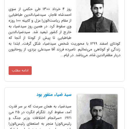
روز 4 خرداد 1300 طی حکمی از سوی
احمدشاه قاجار، سیدضیاءالدین طباطبایی
از مقام ریاست‌الوزرا عزل و کابینه 100 روزه
وی سقوط کرد. در همین روز سیدضیاء به
خارج از کشور تبعید شد. سیدضیاءالدین
طباطبایی تا پیش از کودتا از آنجا که
کودتای اسفند 1299 با محوریت شخص سیدضیاء شکل گرفت، ابتدا به
زندگی او کوتاهی می‌نمائیم. نامبرده فرزند آقا سیدعلی یزدی، از روحانیون
دربار مظفرالدین شاه، می‌باشد. در ایام...
ادامه مطلب
سید ضیاء منفور بود
سیدضیاء به همان سرعت که بر سر قدرت
آمد، سقوط کرد. تلگرام انگرت در 25 می
1921: «سرانجام اختلافات وزیر جنگ و
رئیس‌الوزرا منجر به استعفای رئیس‌الوزرا