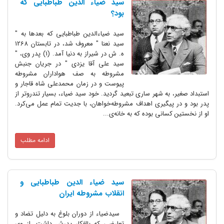
سید ضیاء الدین طباطبایی که
بود؟
سید ضیاءالدین طباطبایی که بعدها به "
سید نعنا " معروف شد، در تابستان 1268
ه. ش در شیراز به دنیا آمد. (1) پدر وی، "
سید علی آقا یزدی " در جریان جنبش
مشروطه به صف هواداران مشروطه
پیوست و در زمان محمدعلی شاه قاجار و
استبداد صغیر، به شهر ساری تبعید گردید. خود سید ضیاء، بسیار تندروتر از
پدر بود و در پیگیری اهداف مشروطه‌خواهان، با جدیت تمام عمل می‌کرد.
او از نخستین کسانی بوده که به خانه‌ی...
ادامه مطلب
سید ضیاء الدین طباطبایی و
انقلاب مشروطه ایران
سیدضیاء از دوران بلوغ به دلیل تضاد و
تعارضی که باافکار پدرش داشت‌، از وی