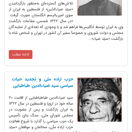
تلاش‌های گسترده‌ای به‌منظور بازگردانیدن
«سیّد ضیاءالدّین» از فلسطین به ایران از
سوی امپریالیسم انگلستان صورت گرفت.
«در سال 1322 شمسی مقدّمات بازگشت
وی به ایران توسط انگلیس‌ها فراهم شد و با وجودی که تعدادی از نمایندگان
مجلس و دولت شوروی و خصوصآ سفیر آن کشور در تهران و شخص شاه با
بازگشت «سیّد ضیاء»...
ادامه مطلب
حزب اراده ملی و تجدید حیات
سیاسی سید ضیاءالدین طباطبایی
سید ضیاءالدین طباطباطبایی از اقامت 20
ساله خود در اروپا و فلسطین در سال 1322
به ایران بازگشت و پس از عضویت در
مجلس شورای ملی، سنگ بنای تأسیس
یک حزب سیاسی را گذارد با شروع فعالیّت
حزب اراده ملّی، مخالفان و موافقان «سیّد