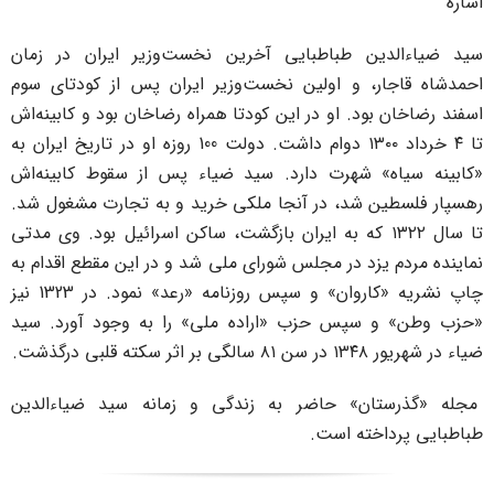
شاره
ید ضیاءالدین طباطبایی آخرین نخست‌وزیر ایران در زمان
حمدشاه قاجار، و اولین نخست‌وزیر ایران پس از کودتای سوم
سفند رضاخان بود. او در این کودتا همراه رضاخان بود و کابینه‌اش
تا ۴ خرداد ۱۳۰۰ دوام داشت. دولت 100 روزه او در تاریخ ایران به
کابینه سیاه» شهرت دارد. سید ضیاء پس از سقوط کابینه‌اش
هسپار فلسطین شد، در آنجا ملکی خرید و به تجارت مشغول شد.
تا سال ۱۳۲۲ که به ایران بازگشت، ساکن اسرائیل بود. وی مدتی
ماینده مردم یزد در مجلس شورای ملی شد و در این مقطع اقدام به
چاپ نشریه «کاروان» و سپس روزنامه «رعد» نمود. در 1323 نیز
حزب وطن» و سپس حزب «اراده ملی» را به وجود آورد. سید
ء در شهریور ۱۳۴۸ در سن ۸۱ سالگی بر اثر سکته قلبی درگذشت.
جله «گذرستان» حاضر به زندگی و زمانه سید ضیاءالدین
باطبایی پرداخته است.