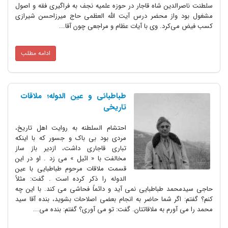
سلطنت ناصرالدین شاه قاجار در حوزه علمیه نجف به فراگیری فقه و اصول
مشغول بود واز محضر درس آیت الله العظمی حاج میرزاحسن شیرازی
کسب فیض می‌کرد. وی با آیات عظام و مراجعی چون آقا...
ادامه مطلب
طباطبائی و عین الدوله؛ ملاقات
تاریخی
احتشام السلطنه به روایت اهل تاریخ،
مردی بود بی باک و جسور که با اینکه
تباری قاجاری داشت، ازدیر باز ساز
مخالفت با « ائیل » می زد . او در این
قسمت ملاقات مرحوم طباطبایی با عین
الدوله را ذکر کرده است . گفت: مثلاً
حاجی سیدمحمد طباطبایی نمی آید و دائماً فحاشی می کند. با این چه
کنم؟ گفتم: اگر شما حاضر به انجام بعضی اصلاحات بشوید، بنده آقا سید
محمد را می آورم به ملاقاتتان. گفت: تو می آوری؟ گفتم: بنده می...