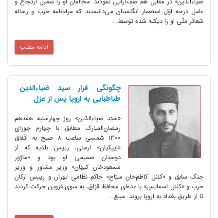
ضیاءالدّین» در مقابل هم صف‌آرایی نمودند. مخالفان او را سمبل ارتجاع و
عامل درجه اوّل استعمار انگلستان می‌دانستند که مرام‌نامه حزب و رساله
شعائر ملّی او را دیکته شده توسط...
ادامه مطلب
چگونگی فرار سید ضیاءالدین
طباطبایی به اروپا پس از عزل
«سیّد ضیاءالدّین» روز چهارشنبه هفدهم
رمضان‌المبارک مطابق با چهارم جوزای
1300 شمسی ساعت 8 صبح به اتّفاق
«ایپکیان» ارمنی، رییس بلدیه که از
دوستان صمیمی او بود و «ماژور
مسعودخان کیهان» وزیر مشاور و وزیر
جنگ سابق و «کلنل کاظم‌خان سیّاح» حاکم نظامی تهران و رییس ارکان
حرب و «کلنل اسمایس» با عده‌ای محافظ قزاق، به سوی قزوین حرکت کردند
تا از طریق بغداد به اروپا بروند. مبلغ...