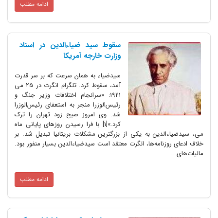
ادامه مطلب
سقوط سید ضیاءالدین در اسناد
وزارت خارجه آمریکا
سیدضیاء به همان سرعت که بر سر قدرت
آمد، سقوط کرد. تلگرام انگرت در 25 می
1921: «سرانجام اختلافات وزیر جنگ و
رئیس‌الوزرا منجر به استعفای رئیس‌الوزرا
شد. وی امروز صبح زود تهران را ترک
کرد.»[1] با فرا رسیدن روز‌های پایانی ماه
می، سیدضیاءالدین به یکی از بزرگترین مشکلات بریتانیا تبدیل شد. بر
خلاف ادعای روزنامه‌ها، انگرت معتقد است سیدضیاءالدین بسیار منفور بود.
مالیات‌های...
ادامه مطلب