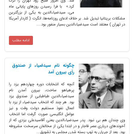
شد. وی امروز صبح زود تهران را ترک
کرد.» با فرا رسیدن روز‌های پایانی ماه
می، سیدضیاءالدین به یکی از بزرگترین
مشکلات بریتانیا تبدیل شد. بر خلاف ادعای روزنامه‌ها، انگرت ( کاردار آمریکا
در تهران ) معتقد است سیدضیاءالدین بسیار منفور بود....
ادامه مطلب
چگونه نام سیدضیاء از صندوق
رأی بیرون آمد
آنچه که انتخابات دوره چهاردهم یزد را
پرهیاهو ساخت، بیرون آمدن نام
سیدضیاءالدین طباطبایی از صندوق یزد
بود. هر چند که انتخاب سیدضیاء از یزد با
اعمال نفوذ مستقیم دولت وقت و نیز
عوامل انگلیسی صورت گرفت اما انتخاب
وی چندان هم بی‌ نبود. پدر سیدضیاءالدین یعنی آقاسیدعلی یزدی که از
آخوندهای درباری عصر قاجار و در ابتدا یکی از مخالفان سرسخت مشروطه
بود. بعد از جریان به توپ بسته شدن مجلس به تشویق...