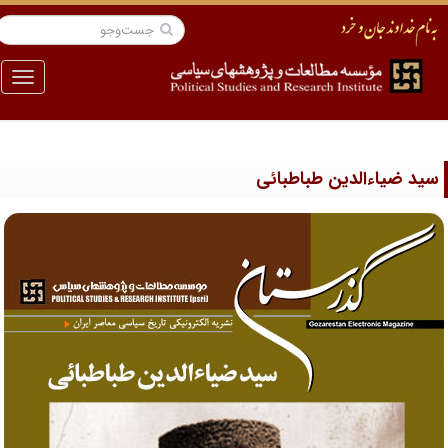
منو
ید ضیاءالدین طباطبائی