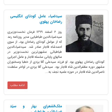
سیدضیاء عامل کودتای انگلیسی
رضاخان‌ پهلوی
روز 6 اسفند 1299 فرمان نخست‌وزیری
سیدضیاءالدین طباطبایی مدیر روزنامه رعد
که از عوامل کودتای رضاخان بود، از سوی
احمدشاه قاجار صادر شد. سیدضیاءالدین
طباطبائی مشهورترین نخست‌وزیر در
سالهای پایانی سلسله قاجار و عامل اجرایی
کودتای رضاخان پهلوی بود. او فرزند سیدعلی آقا یزدی از خطبا وسخنوران
مشهور دوره مظفرالدین شاه قاجار بود. سیدعلی آقا یزدی در اواخر سلطنت
ناصرالدین شاه قاجار در حوزه علمیه نجف به...
ادامه مطلب
ملک‌الشعرای بهار و سیّد
ضیاءالدّین طباطبایی