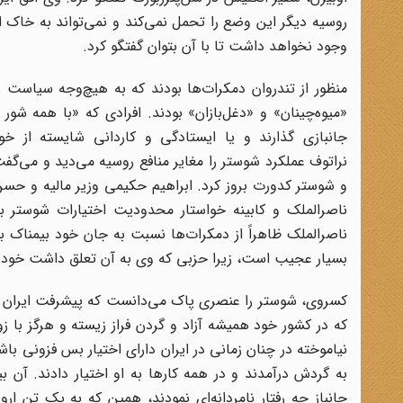
روسیه دیگر این وضع را تحمل نمی‌کند و نمی‌تواند به خاک ای
وجود نخواهد داشت تا با آن بتوان گفتگو کرد.
منظور از تندروان دمکرات‌ها بودند که به هیچ‌وجه سیاست روس
«میوه‌چینان» و «دغل‌بازان» بودند. افرادی که «با همه شو
جانبازی گذارند و یا ایستادگی و کاردانی شایسته از خو
نراتوف عملکرد شوستر را مغایر منافع روسیه می‌دید و می‌گ
و شوستر کدورت بروز کرد. ابراهیم حکیمی وزیر مالیه و حسن 
ناصرالملک و کابینه خواستار محدودیت اختیارات شوستر بود
ناصر‌الملک ظاهراً از دمکرات‌ها نسبت به جان خود بیمناک ب
بسیار عجیب است، زیرا حزبی که وی به آن تعلق داشت خود 
کسروی، شوستر را عنصری پاک می‌دانست که پیشرفت ایران را می
که در کشور خود همیشه آزاد و گردن فراز زیسته و هرگز با زو
نیاموخته در چنان زمانی در ایران دارای اختیار بس فزونی باش
به گردش درآمدند و در همه کارها به او اختیار دادند. آن ب
جانباز چه رفتار نامردانه‌ای نمودند، همین که به یک تن اروپ