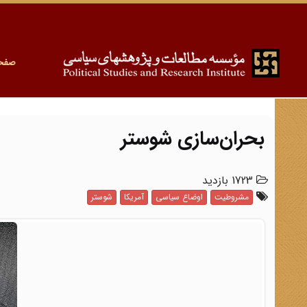
صفح
بحران‌سازی شوستر
1723 بازدید
مشروطیت
اوضاع سیاسی
آمریکا
شوستر