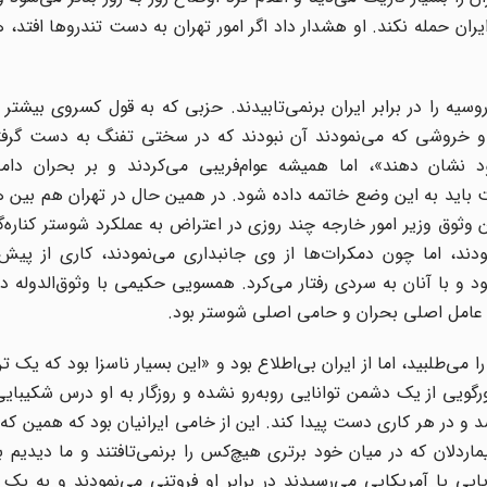
ران حمله نکند. او هشدار داد اگر امور تهران به دست تندروها افتد، 
یه را در برابر ایران بر‌نمی‌تابیدند. حزبی که به قول کسروی بیشتر 
ر و خروشی که می‌نمودند آن نبودند که در سختی تفنگ به دست گرفته
د نشان دهند»، اما همیشه عوام‌فریبی می‌کردند و بر بحران دامن
فت باید به این وضع خاتمه داده شود. در همین حال در تهران هم بین
وثوق وزیر امور خارجه چند روزی در اعتراض به عملکرد شوستر کناره‌گ
ند، اما چون دمکرات‌ها از وی جانبداری می‌نمودند، کاری از پیش ن
ود و با آنان به سردی رفتار می‌کرد. همسویی حکیمی با وثوق‌الدوله د
عامل اصلی بحران و حامی اصلی شوستر بود.
‌طلبید، اما از ایران بی‌اطلاع بود و «این بسیار ناسزا بود که یک ت
رگویی از یک دشمن توانایی روبه‌رو نشده و روزگار به او درس شکیبایی
د و در هر کاری دست پیدا کند. این از خامی ایرانیان بود که همین که ا
یماردلان که در میان خود برتری هیچ‌کس را برنمی‌تافتند و ما دیدیم 
ایی یا آمریکایی می‌رسیدند در برابر او فروتنی می‌نمودند و به یک‌ ب