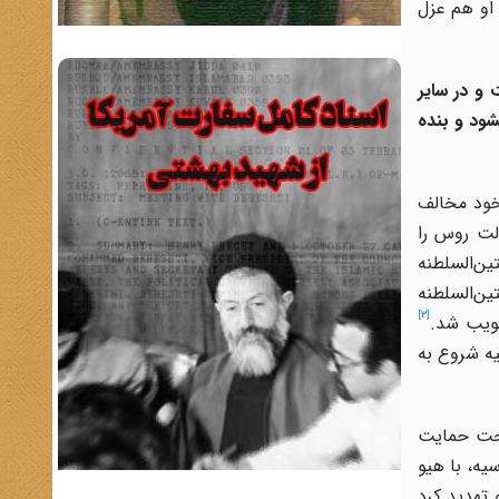
 او هم عزل
 و در سایر
ود و بنده
 خود مخالف
ولت روس را
ین‌السلطنه
ین‌السلطنه
[3]
صویب شد.
یه شروع به
 تحت حمایت
یه، با هیو
 تهدید کرد