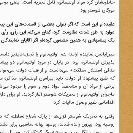
خاطرنشان کرد مواد اولتیماتوم قابل تجزیه است، یعنی برخی 
مورگان شوستر بود:
عقیده‌ام این است که اگر بتوان بعضی از قسمت‌های این پیش
موارد به طور شدت مقاومت کرد، گمان می‌کنم این رأی، رأی
یک پیشنهادی به همین مضمون کرده‌ام اگر آقایان نمایندگان غو
میرزایانس نماینده ارامنه هم اولتیماتوم را تجزیه‌ناپذیر دا
پذیرش اولتیماتوم بود. در پایان در مورد اولتیماتوم دو پ
منافی استقلال مملکت» می‌دانست و از هیأت دولت می‌خواست آ
که طبق پیشنهاد او دولت باید پیرامون اولتیماتوم مذاکره می‌
برخی از مواد آن و مشخصاً مواد دوم و سوم را مردود می‌شم
ماجرای اولتیماتوم از تحریکات شوستر آغاز گردید. او برای د
اقداماتی نظیر وصول مالیات کرد.
وقتی به تحریک شوستر قزاق‌ها از پارک شعاع‌السلطنه که د
روسیه بود، بیرون رانده شدند، روسها بهانه مناسبی برای تشد
اوبیرن، سفیر انگلیس در سن‌پترزبورگ گفتگو کرد. وی افق ایرا