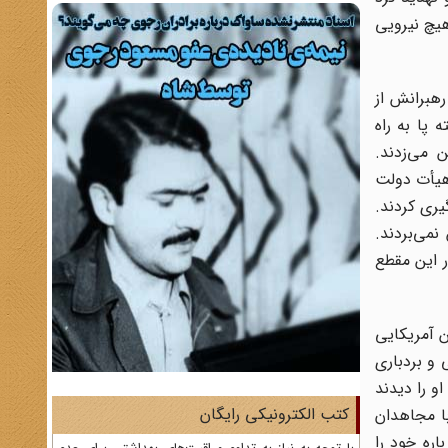
هیچ نیرویی
رهبرانش از
 پا به راه
 می‌زدند.
 هیأت دولت
یری کردند.
می‌بردند.
ر این مقطع
ن آمریکایی
 و بردباری
و را دیدند
کتب الکترونیکی رایگان
با مجاهدان
اره خود را