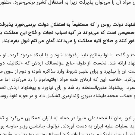
مواد آن را می‌توان پذیرفت زیرا به استقلال کشور برنمی‌خورد. منظور
نهاد دولت روس را که مستقیماً به استقلال دولت برنمی‌خورد پذیرفت
 صحیحی است که می‌تواند در آتیه اسباب نجات و فلاح این مملکت بش
ر کنند و صلاح آتیه مملکت را می‌دانند گمان می‌کنم قبول بفرمایند.
نست و گفت یا اولتیماتوم باید پذیرفته شود و یا اینکه مردود گردد. او
یشنهاد ارائه شد: نخست از طرف حاج عزالممالک اردلان که «تکالیف د
ن را نپذیرد و برای تغییر شروط وارد مذاکره شود؛ و دوم از سوی مت
کرد. خلاصه این ‌که اردلان همه مواد اولتیماتوم را رد می‌کرد، اما مت
رد. پیشنهاد متین‌السلطنه رد شد و رأی نیاورد و پیشنهاد اردلان ت
فع حملات محمدعلیشاه نیروی ژاندارمری تشکیل داد و در حوزه نفوذ روس
ر این زمان با محمد‌علی میرزا در حمله به ایران همکاری می‌کرد و
ید عملیات علیه ایران به دست آوردند. نراتوف جانشین وزیر خارجه روس
ن را بسیار تاریک می‌دید و اعلام کرد اوضاع روز به روز بدتر می‌شود و