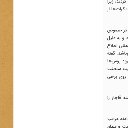
ردند، زیرا
تحاد با دمکرات‌ها از
ه در خصوص
 و به دلیل
مللی اطلاع
باشد. گفته
رود روس‌ها
ابت سلطنت
د روی برخی
 قاجار را
ادند مراقب
ست و مطلع