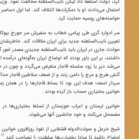
کرد، دولت استعفا داد لیکن نایب‌السلطنه مخالفت نمود. وزیرم
خواسته‌های روسیه حمایت کرد.
سر ادوارد گری طی پیامی خطاب به سفیرش سر جورج بیوکانا
تعیین نایب‌السلطنه جدید برای ایران ملاقات کند. خاطر‌نشان
حوادث جاری در ایران باید نایب‌السلطنه جدیدی مصدر امور گرد
داشتند، بر این باور بودند که اوضاع ایران به‌گونه‌ای درآم
می‌شد دیر یا زود سلسله قاجار منقرض می‌گردد و چون در ح
آتش هرج و مرج را دامن زنند و از ضعف سلاطین قاجار حداکثر
سردار اسعد؛ هدف این بود تا بساط قاجارها را در همان زما
خوانین بختیاری حساب باز کرده بودند.
خوانین لرستان و اعراب خوزستان از تسلط بختیاری‌ها در ت
مضمحل می‌کنند و خود جانشین آنها می‌شوند.
شیخ خزعل و صولت‌الدوله قشقایی از نفوذ روزافزون خوانین ب
[7]
اوضاع باشند تا مبادا بختیاری‌ها سلطنت را تصاحب کنند.
ا