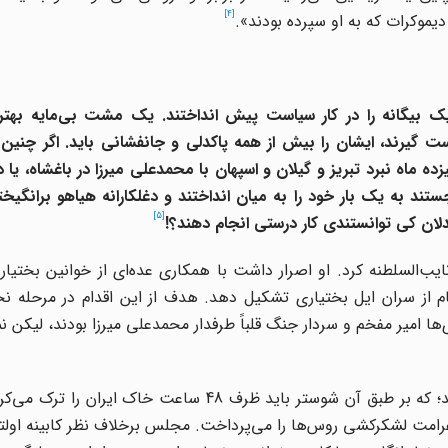
[4]
 دیموکرات که به او سپرده بودند».
 یک بیگانه را در کار سیاست پیش انداختند. یک مشت بی‌مایه بهتر 
 گیرند، ایشان را بیش از همه پاکدلی و جانفشانی باید. اگر چنین 
زده ماه نبرد تبریز و گیلان و اسپهان با محمدعلی میرزا
در باغشاه
، یا د
ند به یک بار خود را به میان انداختند و دغلکارانه هیاهو برانگیخت
[5]
دلان کی توانستندی کار درستی انجام دهند؟!
ایب‌السلطنه کرد. او اصرار داشت با همکاری عده‌ای از خوانین بختی
 تام از سران ایل بختیاری تشکیل دهد. هدف از این اقدام در مرحله
ا امیر مفخم و سردار جنگ قلباً طرفدار محمدعلی میرزا بودند، لیکن ن
متعاقب این حوادث بود که دومین اولتیماتوم روسیه داده شد؛ که بر طبق آن شوستر باید ظرف 48 ساعت 
مت لشکرکشی روس‌ها را می‌پرداخت. مجلس بر‌خلاف نظر کابینه اولتیم