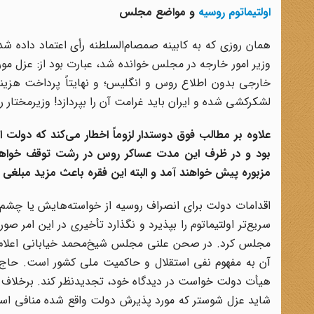
اولتیماتوم روسیه
و مواضع مجلس
همان روزی که به کابینه صمصام‌السلطنه رأی اعتماد داده شد،
وزیر امور خارجه در مجلس خوانده شد، عبارت بود از: عزل م
خارجی بدون اطلاع روس و انگلیس؛ و نهایتاً پرداخت هزینه 
لشکرکشی شده و ایران باید غرامت آن را بپردازد! وزیرمختار 
علاوه بر مطالب فوق دوستدار لزوماً اخطار می‌کند که دول
بود و در ظرف این مدت عساکر روس در رشت توقف خواهند 
مزبوره پیش خواهند آمد و البته این فقره باعث مزید مبلغی
اقدامات دولت برای انصراف روسیه از خواسته‌هایش یا چشم‌پ
سریع‌تر اولتیماتوم را بپذیرد و نگذارد تأخیری در این امر ص
مجلس کرد. در صحن علنی مجلس شیخ‌محمد خیابانی اعلام کر
آن به مفهوم نفی استقلال و حاکمیت ملی کشور است. حاج‌شی
هیأت دولت خواست در دیدگاه خود، تجدیدنظر کند. بر‌خلاف سلی
شاید عزل شوستر که مورد پذیرش دولت واقع شده منافی استق