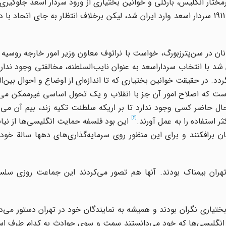
ختار انگلیس، بارکلی و خوانین بختیاری از ورود سردار اسعد جلوگیری ک
احتمال می‌دادند او با دمکرات‌ها ائتلاف کند. اما اول دسامبر 1911 سردار اسعد وارد ایران شد، لیکن برخلاف انتظار به جای ا
ن در سن‌پترزبورگ، خواست با نراتوف معاون وزیر امور خارجه روسی
 شد با انتخاب سرداراسعد به عنوان نایب‌السلطنه، مخالفتی وجود ندارد
د. در حقیقت خوانین بختیاری که تا اندازه‌ای از اوضاع و احوال بین‌ال
ده است که اصلاح امور آن جز با انقلاب و یک تحول اساسی غیرممکن می‌
ال حاضر کسی وجود ندارد تا بر اریکه سلطنت تکیه زند، بیم آن می‌
[6]
 استفاده را به عمل آورند.
این بود فلسفه حمایت انگلیسی‌ها از نی
ن برافکنند و برای این منظور روی سرمایه‌گذاری‌های دهها سالة خو
هران بیمناک بودند. آنها هم تصور می‌کردند این جماعت روزی سلسله
ختیاری نگران بودند و همیشه به نمایندگان خود در تهران دستور می‌د
نگلیسی‌ها که خود می‌دانستند سمت و سوی حوادث به کدام طرف ا