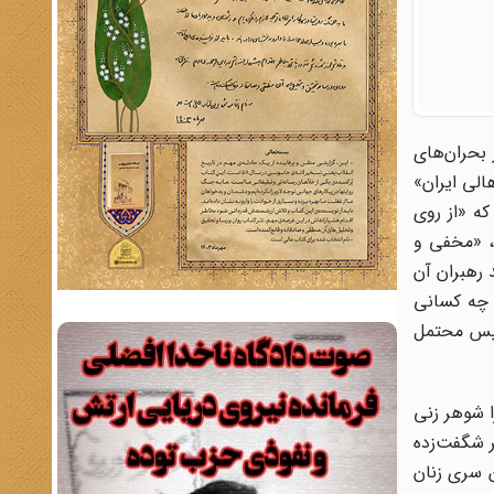
 بحران‌های
لی ایران»
که «از روی
، «مخفی و
 رهبران آن
 چه کسانی
، پس محتمل
ا شوهر زنی
 شگفت‌زده
ن سری زنان