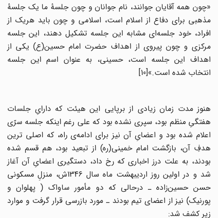
«چون همه آقایان جوانند، نام جوانان و چون جلسۀ ما یک جلسۀ
مذهبی برای دفاع از اسلام است، اسلامی و چون باید هریک از
افراد، خود جلسه‌‌ای مشابه این جلسه تشکیل دهند، این جلسه
مرکزی و چون پیروی از اهداف حضرت امام حسین(ع) یکی از
اهداف این جلسه است، حسینی، به عنوان اسم این جلسه
انتخاب شده است.»[10]
هنوز مدت زمان زیادی از برپایی این هیئت که دارایِ جلسات
هفتگیِ منظم بود، سپری نشده بود که علی رغم اینکه جلسه سرّی
اعلام شده بود و اعضایِ آن نیز برای ادامه‌ی راه، که اصلی ترین
هدفِ آن، بازگشت امام خمینی(ره) از تبعید بود، هم قسم شده
بودند، به علت درز اخباری که رخ داد، دستگیری اعضایِ آن آغاز
شد و در اولین روز اردیبهشت ماه سال 1346ش، منزلِ مسکونی
حسن حسین‌زاده ـ درحالی که دو مأمور ساواک ( پهلوان و
پورنیک) نیز از اعضای تیم بودند ـ مورد بازرسی قرار گرفت و موارد
زیر کشف شد: