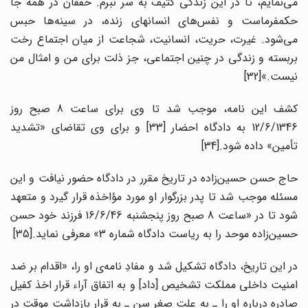
می‌نمایم، تا در این زندگی کثیف به سر نبرم. خفقان در همه جا
حکمفرماست و نفس‌های انسانهای زنده، در سینه‌ها حبس
می‌شود. غیرت، حریت، انسانیت، شجاعت از میان اجتماع رخت
بربسته و زندگی در چنین اجتماعی، جز ذلت برای من و امثال من
نیست.»[32]
کشف این نامه، موجب شد تا وی برای ساعت 8 صبح روز
12/6/1346 به دادگاه احضار [33] و برای وی تقاضای «تشدید
تأمین» داده شود.[34]
حاج حسن حسین‌زاده در تاریخ مقرر در دادگاه حضور نیافت و این
مسئله موجب شد تا پدر بزرگوار او مورد مؤاخذه قرار گیرد و متعهد
شود تا در «ساعت 8 صبح روز پنجشنبه 16/6/46 فرزند خود حسن
حسین‌زاده موحد را به ریاست دادگاه شماره 3» معرفی نماید.[35]
در این تاریخ، دادگاه تشکیل شد و مفادِ نامه‌ی او را، «اقدام بر ضد
امنیت داخلی مملکت تشخیص [داد] و به اتفاق آراء قرار اخذ کفیل
صادره درباره او را ـ به علت صغر سن ـ به قرار بازداشت موقت در