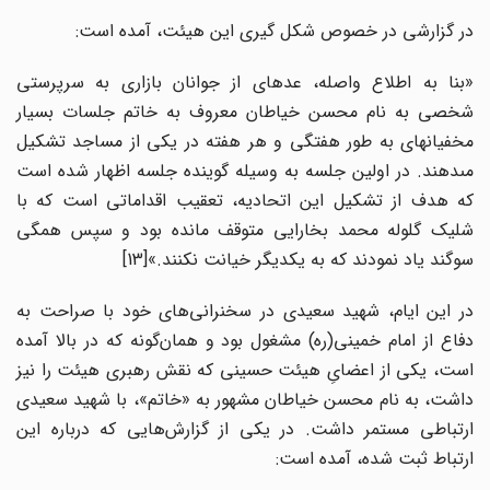
در گزارشی در خصوص شکل گیری این هیئت، آمده است:
«بنا به اطلاع واصله، عده‏اى از جوانان بازارى به سرپرستى
شخصى به نام محسن خیاطان معروف به خاتم جلسات بسیار
مخفیانه‏اى به طور هفتگى و هر هفته در یکى از مساجد تشکیل
مى‏دهند. در اولین جلسه به وسیله گوینده جلسه اظهار شده است
که هدف از تشکیل این اتحادیه، تعقیب اقداماتى است که با
شلیک گلوله محمد بخارایى متوقف مانده بود و سپس همگى
سوگند یاد نمودند که به یکدیگر خیانت نکنند.»[13]
در این ایام، شهید سعیدی در سخنرانی‌های خود با صراحت به
دفاع از امام خمینی(ره) مشغول بود و همان‌گونه که در بالا آمده
است، یکی از اعضایِ هیئت حسینی که نقش رهبری هیئت را نیز
داشت، به نام محسن خیاطان مشهور به «خاتم»، با شهید سعیدی
ارتباطی مستمر داشت. در یکی از گزارش‌هایی که درباره این
ارتباط ثبت شده، آمده است: