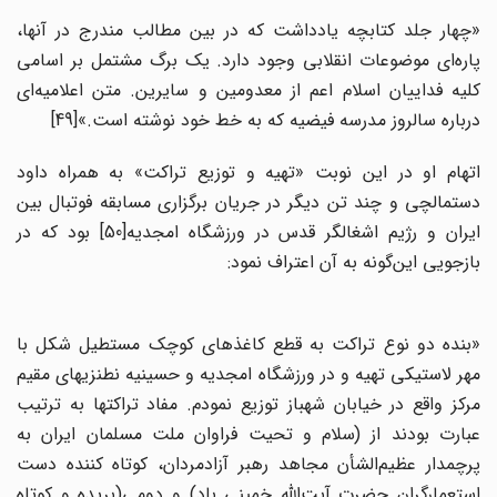
«چهار جلد کتابچه یادداشت که در بین مطالب مندرج در آنها،
پاره‌ای موضوعات انقلابی وجود دارد. یک برگ مشتمل بر اسامی
کلیه فداییان اسلام اعم از معدومین و سایرین. متن اعلامیه‌‌ای
درباره سالروز مدرسه فیضیه که به خط خود نوشته است.»[49]
اتهام او در این نوبت «تهیه و توزیع تراکت» به همراه داود
دستمالچی و چند تن دیگر در جریان برگزاری مسابقه فوتبال بین
ایران و رژیم اشغالگر قدس در ورزشگاه امجدیه[50] بود که در
بازجویی این‌گونه به آن اعتراف نمود:
«بنده دو نوع تراکت به قطع کاغذهای کوچک مستطیل شکل با
مهر لاستیکی تهیه و در ورزشگاه امجدیه و حسینیه نطنزیهای مقیم
مرکز واقع در خیابان شهباز توزیع نمودم. مفاد تراکتها به ترتیب
عبارت بودند از (سلام و تحیت فراوان ملت مسلمان ایران به
پرچمدار عظیم‌الشأن مجاهد رهبر آزادمردان، کوتاه ‌کننده دست
استعمارگران حضرت آیت‌الله خمینی باد) و دومی(بریده و کوتاه