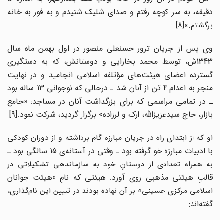
دقیقه، به سر کوچه رفتم و صدای شلیک شنیدم و به فور به خانه
برگشتم.»[8]
وی پس از جریان ترور حسنعلی منصور در اول بهمن ماه سال
1343ش، توسط محمد بخارایی و دوستانش، که به دستگیری
گسترده اعضای هیئت‌های مؤتلفه اسلامی انجامید و در نهایت
منجر به اعدام 4 تن از آنان شد ـ درحالی که نوجوانی 13 ساله بود
ـ در تمامی مراسمی که برای بزرگداشت آنان در مساجد: «جامع
بازار، حاج سیدعزیزالله، ارک و لرزاده» برگزار گردید، شرکت نمود.[9]
او که از ابتدای راه در جریان مبارزه گام برداشته و از دوران کودکی
با ادبیات مبارزه خو گرفته بود ـ وقتی در آستانه‌ی 15 سالگی بود ـ
به همراه تعدادی از دوستانِ خود به سازماندهی تشکیلاتی در
قالبِ هیئتی مذهبی روی آورد. هیئتی که نامِ «هیئت جوانان
اسلامی مرکزی حسینی» بر آن نهاده بودند در تبیین این نام‌گذاری،
گفته‌اند: