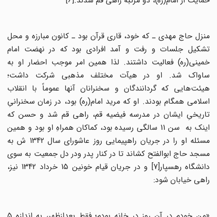
حمایت از امام(ره)، دو مرتبه راهی قم شدند.[6]
منزل حاج مهدی ـ که خود، قاری قرآن بود ـ کانون مبارزه و محل
تشکیل جلسات و رفت و آمد افرادی بود که در نهضت امام
خمینی(ره) فعالیت داشتند. لذا همین امر موجب احضار او به
ساواک شد. او در هیآت مختلف مذهبی شرکت داشت؛
هیئت‌هایی که گردانندگان و سخنرانان آنها عموماً با انقلاب
اسلامی همگام بودند. او که مرید امام(ره) بود، در زمان سخنرانیِ
تاریخیِ ایشان در مدرسه فیضیه قم، راهی قم شد و حسن که
اینک به سن 11 سالگی رسیده بود، کماکان همراهِ او بود و همین
مسئله او را در جریان راهپیمایی روز عاشورای سال 1342 ش به
مسجد حاج ابوالفتح کشاند تا در کنار پدر ودر دل جمعیت به سوی
دانشگاه رهسپار[7] و در جریان قیام خونین 15 خرداد 1342 نیز،
راهی خیابان شود:
«من خودم در آن روز در خانه بودم؛ فقط بعدازظهر، به اندازه 5