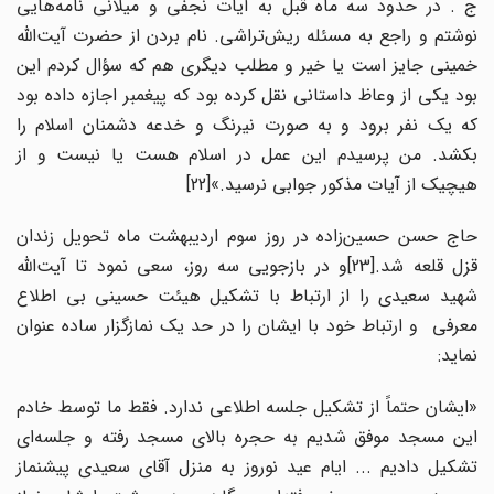
ج . در حدود سه ماه قبل به آیات نجفی و میلانی نامه‌هایی
نوشتم و راجع به مسئله ریش‌تراشی. نام بردن از حضرت آیت‌الله
خمینی جایز است یا خیر و مطلب دیگری هم که سؤال کردم این
بود یکی از وعاظ داستانی نقل کرده بود که پیغمبر اجازه داده بود
که یک نفر برود و به صورت نیرنگ و خدعه دشمنان اسلام را
بکشد. من پرسیدم این عمل در اسلام هست یا نیست و از
هیچیک از آیات مذکور جوابی نرسید.»[22]
حاج حسن حسین‌زاده در روز سوم اردیبهشت ماه تحویل زندان
قزل قلعه شد.[23]و در بازجویی سه روز، سعی نمود تا آیت‌الله
شهید سعیدی را از ارتباط با تشکیل هیئت حسینی بی اطلاع
معرفی و ارتباط خود با ایشان را در حد یک نمازگزار ساده عنوان
نماید:
«ایشان حتماً از تشکیل جلسه اطلاعی ندارد. فقط ما توسط خادم
این مسجد موفق شدیم به حجره بالای مسجد رفته و جلسه‌ای
تشکیل دادیم ... ایام عید نوروز به منزل آقای سعیدی پیشنماز