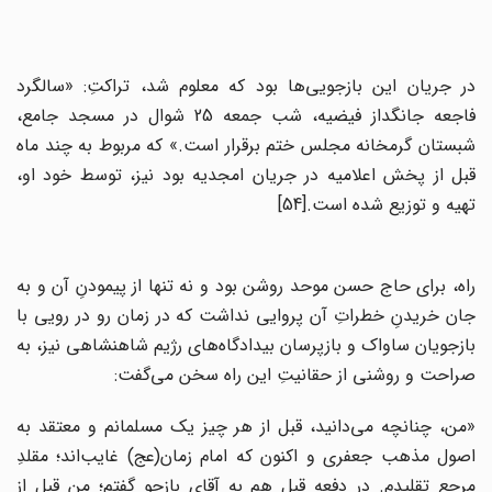
در جریان این بازجویی‌ها بود که معلوم شد، تراکتِ: «سالگرد
فاجعه جانگداز فیضیه، شب جمعه 25 شوال در مسجد جامع،
شبستان گرمخانه مجلس ختم برقرار است.» که مربوط به چند ماه
قبل از پخش اعلامیه در جریان امجدیه بود نیز، توسط خود او،
تهیه و توزیع شده است.[54]
راه، برای حاج حسن موحد روشن بود و نه تنها از پیمودنِ آن و به
جان خریدنِ خطراتِ آن پروایی نداشت که در زمان رو در رویی با
بازجویان ساواک و بازپرسان بیدادگاه‌های رژیم شاهنشاهی نیز، به
صراحت و روشنی از حقانیتِ این راه سخن می‌گفت:
«من، چنانچه می‌دانید، قبل از هر چیز یک مسلمانم و معتقد به
اصول مذهب جعفری و اکنون که امام زمان(عج) غایب‌اند؛ مقلدِ
مرجع تقلیدم. در دفعه قبل هم به آقای بازجو گفتم؛ من قبل از