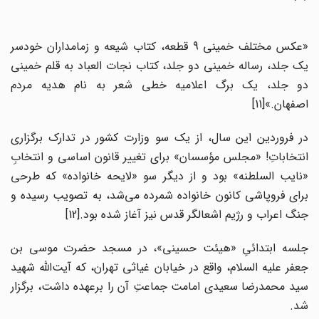
«عکس مختلف خمینی 9 قطعه، کتاب شیعه و زمامداران خودسر
یک جلد، رساله خمینی دو جلد، کتاب نجات العباد به قلم خمینی
دو جلد، یک برگ اعلامیه خطی شعر به نام هدیه مردم
اصفهان.»[11]
در فروردین این سال، از یک سو وزارت کشور در تدارک برگزاری
انتخاباتِ! «مجلس مؤسسان» برای تغییر قانون اساسی و انتخابِ
«نایب السلطنه» بود و از دیگر سو «لایحه خانواده» که طرحی
برای فروپاشی کانون خانواده شمرده می‌شد، به تصویب رسیده و
جنگ اعراب و رژیم اشعالگر قدس نیز آغاز شده بود.[12]
جلسه ابتدائیِ «هیئت حسینی»، در مسجد حضرت موسی بن
جعفر علیه السلام، واقع در خیابان غیاثی تهران، که آیت‌الله شهید
سید محمدرضا سعیدی امامت جماعتِ آن را برعهده داشت، برگزار
شد.