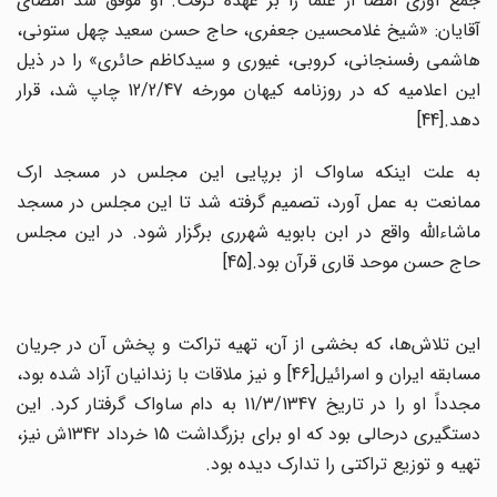
جمع آوری امضا از علما را بر عهده گرفت. او موفق شد امضای
آقایان: «شیخ غلامحسین جعفری، حاج حسن سعید چهل ستونی،
هاشمی رفسنجانی، کروبی، غیوری و سیدکاظم حائری» را در ذیل
این اعلامیه که در روزنامه کیهان مورخه 12/2/47 چاپ شد، قرار
دهد.[44]
به علت اینکه ساواک از برپایی این مجلس در مسجد ارک
ممانعت به عمل آورد، تصمیم گرفته شد تا این مجلس در مسجد
ماشاءالله واقع در ابن بابویه شهرری برگزار شود. در این مجلس
حاج حسن موحد قاری قرآن بود.[45]
این تلاش‌ها، که بخشی از آن، تهیه تراکت و پخش آن در جریان
مسابقه ایران و اسرائیل[46] و نیز ملاقات با زندانیان آزاد شده بود،
مجدداً او را در تاریخ 11/3/1347 به دام ساواک گرفتار کرد. این
دستگیری درحالی بود که او برای بزرگداشت 15 خرداد 1342ش نیز،
تهیه و توزیع تراکتی را تدارک دیده بود.