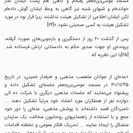
مسجد موسی‌بن‌جعفر رفته‌ام و گاهی هم پشت ایشان نماز
خوانده‌ام و شبهای شنبه نیز گاهی به وعظ ایشان گوش داده‌ام
لکن ایشان اطلاعی از تشکیل هیئت نداشتند زیرا قرار بود در مورد
تشکیل هیئت به کسی صحبتی نشود.»[24]
پس از گذشت 20 روز از دستگیری و بازجویی‌های صورت گرفته،
پرونده‌ی او جهت صدور حکم به دادستانی ارتش فرستاده شد.
[25]با این نظریه که:
«عده‌ای از جوانان متعصب مذهبی و طرفدار خمینی، در تاریخ
30/11/45 در مسجد موسی‌بن‌جعفر جلسه‌ای تشکیل داده و
پیشنهاد می‌نمایند که جلسات مذهبی دیگری با شرکت ده الی
دوازده نفر از همفکران مورد اعتماد خود مرتباً تشکیل دهند ...
نامبردگان قصد داشته‌اند با پوشش مذهبی، عده‌ای را دور خود
جمع و با استفاده از راهنماییهای روحانیون مخالف، یک سازمان
متشکل را ایجاد نمایند ... تحریک افکار عمومی و تخطئه اقدامات
اصلاحی دولت و تشویق مردم به پیروی از ایده‌های روحانیون