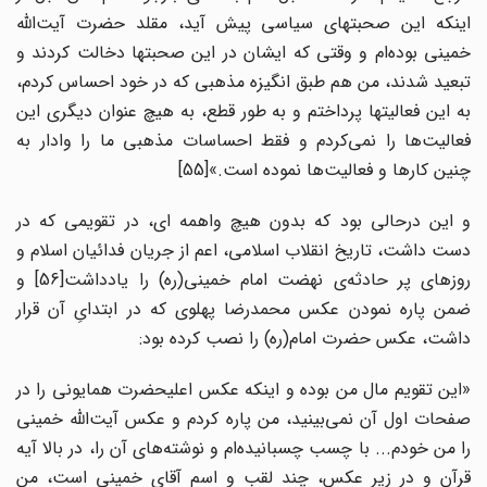
اینکه این صحبتهای سیاسی پیش آید، مقلد حضرت آیت‌الله
خمینی بوده‌ام و وقتی که ایشان در این صحبتها دخالت کردند و
تبعید شدند، من هم طبق انگیزه مذهبی که در خود احساس کردم،
به این فعالیتها پرداختم و به طور قطع، به هیچ عنوان دیگری این
فعالیت‌ها را نمی‌کردم و فقط احساسات مذهبی ما را وادار به
چنین کارها و فعالیت‌ها نموده است.»[55]
و این درحالی بود که بدون هیچ واهمه ای، در تقویمی که در
دست داشت، تاریخ انقلاب اسلامی، اعم از جریان فدائیان اسلام و
روزهای پر حادثه‌ی نهضت امام خمینی(ره) را یادداشت[56] و
ضمن پاره نمودن عکس محمدرضا پهلوی که در ابتدایِ آن قرار
داشت، عکس حضرت امام(ره) را نصب کرده بود:
«این تقویم مال من بوده و اینکه عکس اعلیحضرت همایونی را در
صفحات اول آن نمی‌بینید، من پاره کردم و عکس آیت‌الله خمینی
را من خودم... با چسب چسبانیده‌ام و نوشته‌های آن را، در بالا آیه
قرآن و در زیر عکس، چند لقب و اسم آقای خمینی است، من