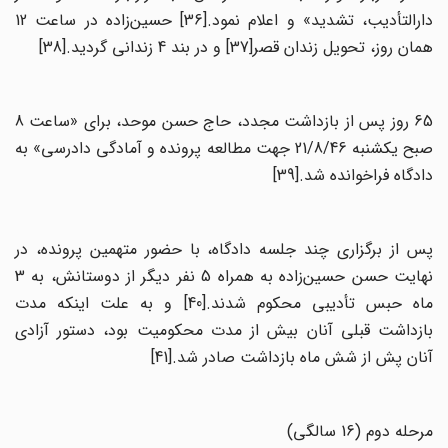
دارالتأدیب، تشدید» و اعلام نمود.[36] حسین‌زاده در ساعت 12
همان روز، تحویل زندان قصر[37] و در بند 4 زندانی گردید.[38]
65 روز پس از بازداشت مجدد، حاج حسن موحد، برای «ساعت 8
صبح یکشنبه 21/8/46 جهت مطالعه پرونده و آمادگی دادرسی» به
دادگاه فراخوانده شد.[39]
پس از برگزاری چند جلسه دادگاه، با حضور متهمین پرونده، در
نهایت حسن حسین‌زاده به همراه 5 نفر دیگر از دوستانش، به 3
ماه حبس تأدیبی محکوم شدند.[40] و به علت اینکه مدت
بازداشت قبلی آنان بیش از مدت محکومیت بود، دستور آزادی
آنان پش از شش ماه بازداشت صادر شد.[41]
مرحله دوم (16 سالگی)