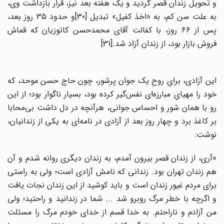
و تحویل زندان قصر گردید و یک هفته بعد نیز، قرار بازداشت وی،
به علت سن کم، به «اخذ کفیل» تبدیل [30]و حدود 35 روز بعد،
پس از 66 روز، با کفالت آقای محمدحسن کاتوزیان که قماش
فروش بازار بود، از زندان آزاد شد.[31]
این آزادی، برایِ روحِ یک جوان پرشور، چون حاج حسن موحد، که
خود را مهیایِ مبارزه‌‌ای نفس‌گیر کرده بود، بسیار ناگوار بود؛ از این
رو با همان شور و احساس جوانی، هرآنچه در دل داشت بی‌محابا
بر کاغذ برد و چهار روز بعد از آزادی در نامه‌‌ای به یکی از زندانیان،
نوشت:
«آری، از زندان قصر بیرون آمدم، به زندان دیگری روانه شدم و آن
هم زندان تهران بود. زندانی که نامش آزادی است؛ ولی به راستی
برای مردم غیور زندان است و باید کوشید از این زندان نجات یافت
و اگرچه با خطر مرگ روبرو شد ... شما در زندانید و راحتید؛ ولی
من آزادم و ناراحتم. به خدا قسم از خدای خودم مرگ را مسئلت