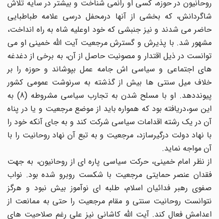
روحانیون در حوزه، کسی او رانمی شناخت و بیشتر در سایه تلاش
شاگردانش، که بخشی از آنها درمحفل درسی علامه طباطبایی
حاضر می شدند و نیز جنبشی که خود اوعلیه شاه به راه انداخت،
مشهور شد. با پذیرش و گسترش مرجعیت آیت الله خمینی او می
توانست در ذیل اقتدار و مصونیت حاصل از آن، به برخی از دغدغه
های اجتماعی و سیاسی اش جامه عمل بپوشاند و حوزه را بر
خلاف میل سنتی ها بیش از گذشته به سرنوشت عمومی کشور
پیونددهد. او با مسلح شدن به تجارب سیاسی مشروطه (8) به
این سو،دریافته بود که همواره باید از موضع مرجعیت و یا در پناه
آن در یک رشته اقدامات سیاسی شرکت کند و به جای آنکه خود را
با نهاد دولت درگیرسازد، مرجعیت و به تبع آن نهاد روحانیت را با
آن مواجه نماید.
از نظر امام خمینی، حرکت سیاسی پاره ای از روحانیون، به جهت
فقدان عنصر حمایتی مرجعیت با شکست روبرو شده بود. نواب
صفوی رهبر فدائیان اسلام، طلبه ای نوآموز بیش نبود و هرگز
نتوانست روحانیت سنتی و مقام مرجعیت را حتی به ممانعت از
اعدامش فعال کند. آیت الله کاشانی نیز علی رغم صلاحیت های