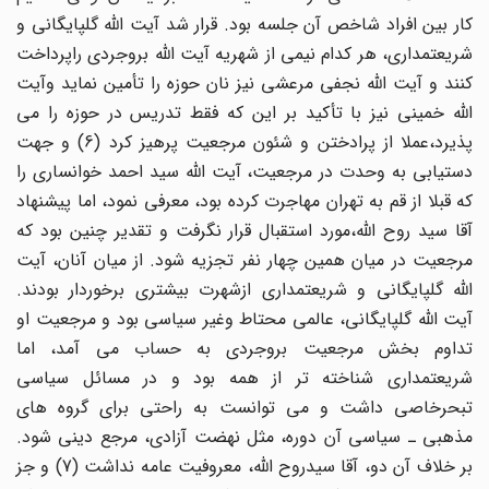
کار بین افراد شاخص آن جلسه بود. قرار شد آیت الله گلپایگانی و
شریعتمداری، هر کدام نیمی از شهریه آیت الله بروجردی راپرداخت
کنند و آیت الله نجفی مرعشی نیز نان حوزه را تأمین نماید وآیت
الله خمینی نیز با تأکید بر این که فقط تدریس در حوزه را می
پذیرد،عملا از پرادختن و شئون مرجعیت پرهیز کرد (6) و جهت
دستیابی به وحدت در مرجعیت، آیت الله سید احمد خوانساری را
که قبلا از قم به تهران مهاجرت کرده بود، معرفی نمود، اما پیشنهاد
آقا سید روح الله،مورد استقبال قرار نگرفت و تقدیر چنین بود که
مرجعیت در میان همین چهار نفر تجزیه شود. از میان آنان، آیت
الله گلپایگانی و شریعتمداری ازشهرت بیشتری برخوردار بودند.
آیت الله گلپایگانی، عالمی محتاط وغیر سیاسی بود و مرجعیت او
تداوم بخش مرجعیت بروجردی به حساب می آمد، اما
شریعتمداری شناخته تر از همه بود و در مسائل سیاسی
تبحرخاصی داشت و می توانست به راحتی برای گروه های
مذهبی ـ سیاسی آن دوره، مثل نهضت آزادی، مرجع دینی شود.
بر خلاف آن دو، آقا سیدروح الله، معروفیت عامه نداشت (7) و جز