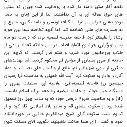
نقطه آغاز ستیز دامنه دار شاه با روحانیت شد؛ چیزی که سنتی
های حوزه علاقه ای به آن نداشتند، لذا از این زمان به بعد،
برخوردهای طرفین از عرف تلگراف نویسی و نامه نگاری، خارج و
به جسارت های علنی کشانده شد. اما آنچه تخاصم فیما بین حوزه
وشاه را غلیظتر کرد، فاجعه مدرسه فیضیه بود، که درست دو ماه
پس ازبرگزاری رفراندوم اتفاق افتاد. در این حادثه تعداد زیادی از
طلاب وروحانیون مورد ضرب و شتم قرار گرفتند، که گرچه این
حادثه از سوی بسیاری از مراجع قم محکوم گردید، اما تهدیدهای
دیگری از سوی شهربانی قم، مانع از واکنش های بعد شد و عملا
آنان را وادار به سکوت کرد. آیت الله خمینی به مناسبت فرا رسیدن
چهلمین روز فاجعه فیضیه،طی اعلامیه ای، سلطنت پهلوی را
دستگاه جبار خواند و حادثه فیضیه رافاجعه بزرگ اسلام دانست
(14) و به مناسبت شروع دروس حوزه که به مدت چهل روز تعطیل
شده بود از سکوت علمای قم و سایر بلاد اسلامی گله کرد و از
تداوم سنت سکوت گرای شیخ عبدالکریم حائری در حوزه،انتقاد
نمود و گفت : (ای علما ساکت ننشینید، نگویید الان مسلک شیخ