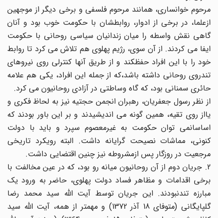
مرحوم خوانساری، همانند مرحوم فلسفی و برخی دیگر از موجهین
ازعلما، در برخی از ادوار، روابطشان با حکومت خوب بود و آنان
گاهی نقش واسطه را میان زندانیان سیاسی روحانی با حکومت
ایفا می کردند. از آن سوی، رژیم پهلوی هم تلاش می کرد تا روابط
خود را با این افراد حفظکند و از طریق آنها کنترلی روی نیروهای
تندروی روحانی داشته باشد،که از جمله این افراد، یکی هم علامه
حائری سمنانی بود، که گاه وساطتی در آزادی روحانیون می کرد.
از نظر رسول جعفریان، رهبران انجمن حجتیه نیز به لحاظ فکری و
یااز روی تقیه، همین گونه می اندیشیدند و بر این باور بودند که
اساسانمی توان حکومت به غیرمعصوم سپرد و باید با دولت
کنونی، مماشات نصیحت گرایانه داشت. البته رویکرد تاریخی
مرجعیت در روزگار پس ازمشروطه نیز چنین اقتضایی داشت.
2. جریان دوم از آن روحانیون میانه رو بود، که در عین مخالفت با
برخی اقدامات و مظاهر فساد دولت پهلوی، حاضر به ورود یک
مبارزه تندنبودند. این جریان توسط آیت الله سید محمد رضا
گلپایگانی (متوفای 18 آذر 1372) و مهمتر از همه، آیت الله سید