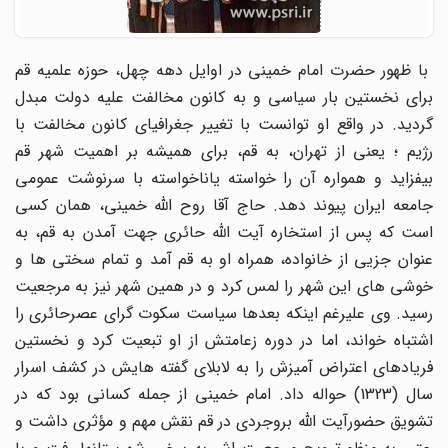
با ظهور حضرت امام خمینی در اوایل دهه چهل، حوزه علمیه قم
برای نخستین بار سیاسی و به کانون مخالفت علیه دولت مبدل
گردید. در واقع او توانست با تغییر جغرافیای کانون مخالفت با
رژیم ؛ یعنی از تهران، به قم، برای همیشه بر اهمیت شهر قم
بیفزاید و همواره آن را خواسته یاناخواسته با سرنوشت عمومی
جامعه ایران پیوند دهد. حاج آقا روح الله خمینی، همان کسی
است که پس از استخاره آیت الله حائری جهت آمدن به قم، به
عنوان جزیی از خانواده، همراه او به قم آمد و تمام سختی ها و
خوشی های این شهر را لمس کرد و در همین شهر نیز به مرجعیت
رسید. وی علیرغم اینکه بعدها سیاست سکوت گرای عصرحائری را
اشتباه خواند، اما در دوره زعامتش از او تبعیت کرد و نخستین
فریادهای اعتراض آمیزش را به لابلای گفته هایش در کشف اسرار
سال (1323) حواله داد. امام خمینی از جمله کسانی بود که در
تشویق حضورآیت الله بروجردی در قم نقش مهم و مؤثری داشت و