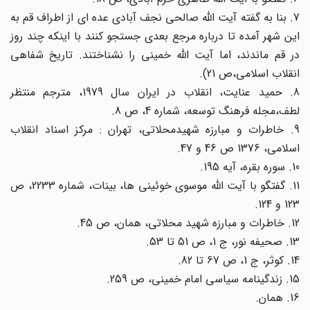
7. بنا به گفته آیت الله صالحی نجف آبادی عده ای از اطراف قم به
این شهر آمده تا درباره مرجع بعدی جستجو کنند با اینکه چند روز
در قم ماندند، اما آیت الله خمینی را نشناختند. تاریخ شفاهی
انقلاب اسلامی،ص 21).
8. حمید عنایت، انقلاب در ایران سال 1979، مترجم منتظر
لطف،مجله فرهنگ توسعه، شماره 4، ص 8.
9. خاطرات و مبارزه شهیدمحلاتی، تهران : مرکز اسناد انقلاب
اسلامی، 1376 ص 46 و 47.
10. سوره بقره، آیه 195.
11. گفتگو با آیت الله موسوی خوئینی ها، بینات، شماره 2233، ص
123 و 124.
12. خاطرات و مبارزه شهید محلاتی، همان، ص 45.
13. صحیفه نور، ج 1، ص 51 تا 53.
14. کوثر، ج 1، ص 67 تا 82.
15. زندگینامه سیاسی امام خمینی، ص 259.
16. همان.