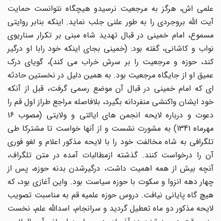
علمی اش، هرگز به مرجعیت نرسیدو هیچگاه نتوانست حمایت
آیت الله بروجردی را به طور علنی جلب نماید. اینکه بنابر روایتی
مسموع، امام خمینی در قبال تهدید شاه مبنی بر تکرار سناریوی
نواب و کاشانی، گفته بود: (خمینی بجای اینکه خود رابا او درگیر
کند، حوزه و مرجعیت را بر سرش خراب می کند)، گویای درک
عمیق او از جایگاه مرجعیت بود. به همین دلیل در نخستین حادثه
ای که امام خمینی در قبال آن موضع رسمی گرفت، قبل از آنکه
خود ایشان واکنشی منفردانه بگیرد، بلافاصله مراجع طراز اول قم را
دعوت و درباره لایحه انجمن های ایالتی و ولایتی (مصوب 16
مهرماه 1341) به مشورت نشست و از آنها خواست تا مشترکا طی
تلگرافی به شاه مخالفت خود را با لایحه مذکور اعلام و لغو فوری
آن را درخواست کنند. گذشته ازمطالبات آمده در متن تلگراف،
آنچه بیش از همه اهمیت داشت، درگیرشدن بدنه حوزه، پس از
چهار دهه انزوا و سکوت با حوزه سیاست بود. واین آغازی بود، که
هیچ گاه پایانی نیافت. دروس حوزه علمیه قم به مناسبت تصویب
لایحه مذکور دو ماه تعطیل گردید و سرانجام، اسدالله علم، نخست