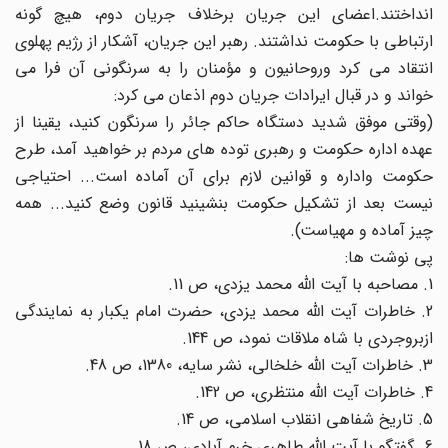
انداختند.اعضای این جریان برخلاف جریان دوم، هیچ گونه
ارتباطی با حکومت نداشتند. رهبر این جریان، آشکار از رژیم پهلوی
انتقاد می کرد وروحانیون و مؤمنان را به سرنگونی آن فرا می
خواند و در قبال ایرادات جریان دوم اذعان می کرد:
(وقتی موفق شدید دستگاه حاکم جائر را سرنگون کنید، یقینا از
عهده اداره حکومت و رهبری توده های مردم بر خواهید آمد، طرح
حکومت واداره و قوانین لازم برای آن آماده است... احتیاجی
نیست بعد از تشکیل حکومت بنشینید قانون وضع کنید... همه
چیز آماده و مهیاست).
پی نوشت ها:
1. مصاحبه با آیت الله محمد یزدی، ص 11.
2. خاطرات آیت الله محمد یزدی، حضرت امام یکبار به نمایندگی
ازبروجردی با شاه ملاقات نمود، ص 144.
3. خاطرات آیت الله خلخالی، نشر سایه، 1380، ص 48.
4. خاطرات آیت الله منتظری، ص 142.
5. تاریخ شفاهی انقلاب اسلامی، ص 14.
6. گفتگو با آیت الله طاهری خرم آبادی، ص 18.