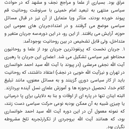
عراق بود. بسیاری از علما و مراجع نجف و مشهد که در حوادث
سیاسی منتهی به تبعید امام خمینی با سرنوشت روحانیت قم
پیوند خورده بودند، متأثر ویا متمایل از آن نیز در قبال مسائل
سیاسی موضع می گرفتند و در امتدادجریان های عمومی این
حوزه، آرایش می یافتند. از این رو، در این دوره،سه جریان متغیر و
متداخل، ولی قابل تشخیص در بین روحانیت بوجودآمد:
1. جریان نخست که پرنفوذترین جریان بود از علما و روحانیون
محتاطو غیر سیاسی تشکیل می شد. اعضای این جریان با رهبری
آیت الله نجفی مرعشی (در پیوند با آیت الله سید احمد خوانساری
در تهران و نیزآیت الله خویی در نجف) اعتقاد داشتند، که روحانیت
باید از کار سیاسی دوری گزینند و به مسائل معنوی، مانند تبلیغ
کلام خدا، تحصیل درحوزه ها و آموزش علمای نسل آینده بپردازند.
البته اینان تنها در پاره ای از اوقات و بنا به دلایلی برای پا درمیانی
یا چیزی شبیه به آن ممکن بودبه نوعی حرکت سیاسی دست زنند،
که نمونه معمول آن در این دوره آیت الله سید احمد خوانساری
بود، که همانند آیت الله بروجردی از تکرارتجربه تلخ مشروطه
نگران بود.