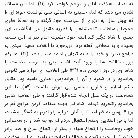
که اسباب هلاکت آنان را فراهم خواهد کرد (11). لذا این مسائل
نشان می دهد که امام خمینی به آسانی نمی توانست حوزه ای را
که چهل سال به انزوای از سیاست خود گرفته و به لحاظ نظری
همچنان سلطنت شاهنشاهی را نظریه مقبول می انگاشت، این
چنین با شاه درگیر کند.البته خود حضرت امام نیز به این نتیجه
رسیده و به محلاتی گفته بود: دربرخورد با انقلاب سفید امیدی به
مراجع ندارد و خود باید به تنهایی ادامه مسیر دهد (12). علیرغم
بروز مخالفت ها با ورود آیت الله خمینی به عرصه مخالفت با
شاه، وی در روز 2 بهمن ماه 1341 طی اعلامیه ای موارد غیر قانونی
رفراندوم را بر شمرد و آن را رفراندومی اجباری نامید ودر مقابل
حکم اسلام و قانون اساسی بی ارزش دانست (13). با این
همه،علما در یک عمل انجام شده قرار گرفتند و طی اعلامیه هایی
رفراندوم راتحریم کردند. شاه نیز جهت متقاعد کردن مراجع قم در
روز 4 بهمن به قم آمد تا با آنان درباره رفراندوم به گفتگو بنشیند،
اما با بی اعتنایی وعدم استقبال مردم قم مواجه شد و در سخنرانی
خود، روحانیت را ارتجاع سیاه و بدتر از ارتجاع سرخ و صد برابر
خائن تر از حزب توده و مخالف اصلاحات نامید. و این موضوع