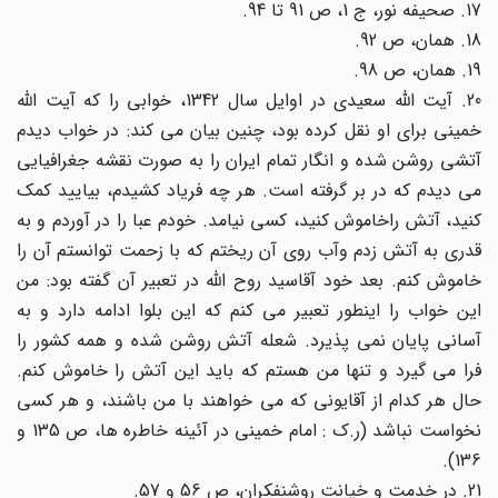
17. صحیفه نور، ج 1، ص 91 تا 94.
18. همان، ص 92.
19. همان، ص 98.
20. آیت الله سعیدی در اوایل سال 1342، خوابی را که آیت الله
خمینی برای او نقل کرده بود، چنین بیان می کند: در خواب دیدم
آتشی روشن شده و انگار تمام ایران را به صورت نقشه جغرافیایی
می دیدم که در بر گرفته است. هر چه فریاد کشیدم، بیایید کمک
کنید، آتش راخاموش کنید، کسی نیامد. خودم عبا را در آوردم و به
قدری به آتش زدم وآب روی آن ریختم که با زحمت توانستم آن را
خاموش کنم. بعد خود آقاسید روح الله در تعبیر آن گفته بود: من
این خواب را اینطور تعبیر می کنم که این بلوا ادامه دارد و به
آسانی پایان نمی پذیرد. شعله آتش روشن شده و همه کشور را
فرا می گیرد و تنها من هستم که باید این آتش را خاموش کنم.
حال هر کدام از آقایونی که می خواهند با من باشند، و هر کسی
نخواست نباشد (ر.ک : امام خمینی در آئینه خاطره ها، ص 135 و
136).
21. در خدمت و خیانت روشنفکران، ص 56 و 57.