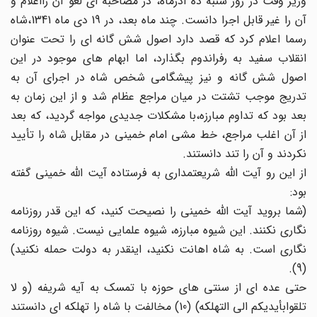
وزیر وقت در روز شنبه ده آذرماه، در مصاحبه ای لغو آن رااعلام و
آن را غیر قابل اجرا دانست. چند ماه بعد، در 19 دی ماه 1341،شاه
رسما اعلام کرد که قصد دارد اصول شش گانه ای را تحت عنوان
انقلاب سفید به رفراندوم بگذارد، اما ابهام های موجود در این
اصول شش گانه و نیز پیشگامی شخص شاه در اجرای آن به
تدریج موجب تشتت در میان مراجع عظام شد و از این زمان به
بعد بود که تداوم مبارزه،با مشکلات جدیدی مواجه گردید، که بعد
از آن اغلب مراجع، خط مشی امام خمینی در مقابل شاه را تأیید
نکردند و آن را تند دانستند.
از این رو آیت الله شریعتمداری به فرستاده آیت الله خمینی گفته
بود:
(شما بروید آیت الله خمینی را نصیحت کنید، که این قدر روزنامه
نگاری نکنند. این شیوه مبارزه، شیوه علمایی نیست. شیوه روزنامه
نگاری است. به شاه اهانت نکنید، اینقدر به دولت حمله نکنید)
(9).
حتی عده ای از سنتی های حوزه با تمسک به آیه شریفه (و لا
تلقوابأیدیکم الی التهلکه) (10) مخالفت با شاه را تهلکه ای دانستند