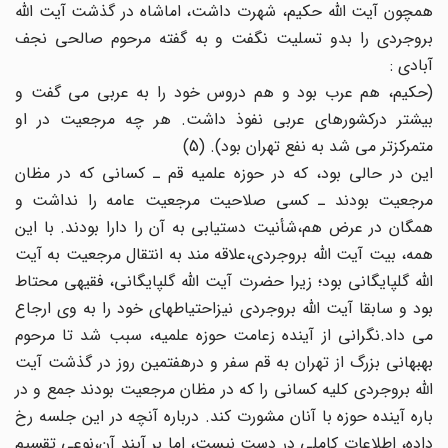
همچون آیت الله حکیم، شهرت داشت، اماشاه در گذشت آیت الله
بروجردی را بدو تسلیت نگفت و به گفته مرحوم صالحی نجف
آبادی :
(حکیم، هم عرب بود و هم دروس خود را به عربی می گفت و
بیشتر درکشورهای عربی نفوذ داشت. هر چه مرجعیت در او
متمرکزتر می شد به نفع تهران بود). (5)
این در حالی بود، که در حوزه علمیه قم ـ کسانی که در مظان
مرجعیت بودند ـ کسی صلاحیت مرجعیت عامه را نداشت و
همگان در عرض هم،شأنیت دستیابی به آن را دارا بودند. با این
همه، بیت آیت الله بروجردی،علاقه مند به انتقال مرجعیت به آیت
الله گلپایگانی بود؛ زیرا حضرت آیت الله گلپایگانی، فقیهی محتاط
بود و سابقا آیت الله بروجردی نیزاحتیاطهای خود را به وی ارجاع
می داد.نگرانی از آینده زعامت حوزه علمیه، سبب شد تا مرحوم
بهبهانی بزرگ از تهران به قم سفر و درهفتمین روز در گذشت آیت
الله بروجردی کلیه کسانی را که در مظان مرجعیت بودند جمع و در
باره آینده حوزه با آنان مشورت کند. درباره آنچه در این جلسه رخ
داده، اطلاعات کاملی در دست نیست، اما بر آیند آن،نوعی تقسیم