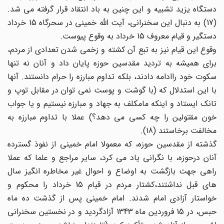
دستگاه یزید تشبیه و این چنین به باد انتقاد قرار گرفته می شد.
(17) به دنبال این سخنرانی، آیت الله خمینی در سحرگاه 15 خرداد
دستگیر و قیام معروف 15 خرداد به وقوع پیوست.
وقوع این قیام نیز به تبع آن کشته و زخمی شدن تعدادی از مردم،
برای همیشه به تردید مقدسین حوزه پایان داد و آنان نه تنها
سکوت خود راادامه دادند، بلکه تداوم مبارزه را حرام دانستند. آنها
با این استدلال که (با گوشت و پوست نمی توان در مقابل توپ و
تانک ایستاد و اینکه مامکلف به جهاد و مبارزه نیستیم و یا جواب
خون مقتولین را چه کسی می دهد؟) عملا با تداوم مبارزه به
مخالفت برخاستند (18).
گذشته از مقدسین حوزه، که معمولا امام خمینی از نفوذ گسترده
آنان درحوزه، با نگرانی یاد می کرد، سایر مراجع و علما که عملا
راهی جهت بازگشت به اوضاع و احوال غیر مخاطره انگیز سال
های قبل نداشتند،کشتار مردم در قیام 15 خرداد را محکوم و
خواستار آزادی امام شدند. امام خمینی پس از گذشت ده ماه
حبس، در 15 فروردین ماه 1343 آزادگردید و در نخستین سخنرانی