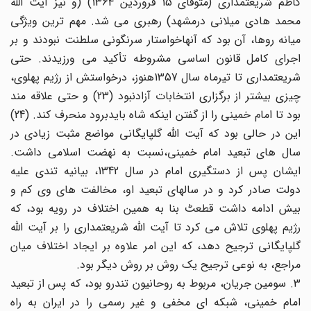
کاظم شریعتمداری (متوفای 15 فروردین 1364) (و نیز آیت الله
محمد هادی میلانی درمشهد) رهبری می شد. مهم ترین ویژگی
میانه روها، آن بود که آنهاخواستار سرنگونی سلطنت نبودند و بر
اجرای کامل قانون اساسی مشروطه تأکید می ورزیدند. حتی
شریعتمداری تا تیرماه سال 1357هنوز، درخواستش از رژیم پهلوی،
چیزی بیشتر از برگزاری انتخابات آزادنبود (23) و حتی علاقه مند
بود تا امام خمینی را از گفتن اینکه شاه بایدبرود منحرف کند. (24)
این در حالی بود که آیت الله گلپایگانی مواضع مثبت زیادی در
سال های تبعید امام خمینی،نسبت به نهضت اسلامی داشت.
ایشان پس از دستگیری امام در سال 1342، بیانیه تندی علیه
دولت صادر کرد و در سالهای تبعید او، مخالفت های وی کم و
بیش ادامه داشت قطعٹ بنا به همین اختلاف در رویه بود، که
رژیم پهلوی تلاش می کرد تا آیت الله شریعتمداری را بر آیت الله
گلپایگانی ترجیح دهد، که این امر علاوه بر ایجاد اختلاف میان
مراجع، به نوعی ترجیح یک روش بر روش دیگر بود.
3. سومین جریان، مربوط به روحانیون تندرو بود، که پس از تبعید
امام خمینی، شبکه ای مخفی و غیر رسمی را در ایران به راه