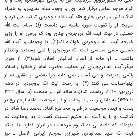
حتی به منظورترویج مرجعیت اش به برخی شهرستانها رفت و با
افراد موجه تماس برقرار کرد. وی با وجود مقام تدریس، به همراه
شاگردانش در درس خارج فقه آیت الله بروجردی شرکت می کرد و
تقویت او را تقویت حوزه علمیه می دانست (1). مقام آیت الله
خمینی در بیت آیت الله بروجردی چنان بود که برخی او را وزیر
خارجه آیت الله بروجردی خوانده اند(2). با وجوداین، آیت الله
خمینی مشی سیاسی آیت الله بروجردی را نمی پسندید وانتظار
داشت تا او مانع از اعدام فدائیان اسلام شود(3). از سوی
دیگر،آیت الله بروجردی نیز حمایت حضرت امام از فدائیان اسلام
رانمی پذیرفت و می گفت : نمی دانم چرا بعضی از عقلای قم از
اینهاحمایت می کنند (4). با رحلت آیت الله بروجردی در دهم
فروردین 1340، ریاست شانزده ساله اش بر مذهب (در سال 1324
تا 1340) به پایان رسید. با رحلت او نیز مرجعیت عامه از قم رخ بر
بست و آینده مرجعیت در قم به مخاطره افتاد. محمد رضا شاه، در
گذشت او را به آیت الله حکیم تسلیت گفت تا به روحانیت قم
بفهماند که علاقه ای به تداوم مرجعیت در ایران ندارد. با اینکه
آیت الله سید عبدالهادی شیرازی ـمرجع ایرانی الاصل ـ نیز