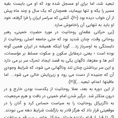
تبعید شد، اما برای او مسجل شده بود که او می بایست بقیه
مسیر را یکه و تنها بپیماید، همچنان که یک سال و چند ماه پیش
از آن خواب دیده بود (20)، آتشی که سراسر ایران را فرا گرفته، خود
او باید به تنهایی آن راخاموش سازد.
(بی حرکتی عظمای روحانیت در مورد حضرت خمینی، رهبر
روحانی وقت، چنان شدید بود که حتی جامعه اصلی روحانیت از
دلبستگی به اوسرباز زد... گویا اینکه همیشه در ایران همین گونه
بوده است ؛ یعنی درمقابل سکون و سکوت مسلط بر مؤسسات،
آدم ها و مغزها، ناگهان یکی به قصد ایجاد تحرک سر بر می دارد
و این سر برداشتن چنان تند وناگهانی می شود، که شرایط وجودی
آن که جنبیده از دست می رود و زیرپایش خالی می شود... اما
عاقبتها: اعدام، تبعید...)(21).
از این دوره به بعد، عملا روحانیت از یکدست بودن خارج و در
درون متکثر شد. درگیر شدن امام خمینی در بافت و هرم مرجعیت،
به ناگزیرکل روحانیت را به سیاست حساس کرد و آنان را در
موقعیتی قرار داد که هرگز قادر به بازگشت شرایط دهه سی نبودند.
اگر تا قبل از قیام پانزده خرداد، مشکل خاصی بین قم و سلطنت