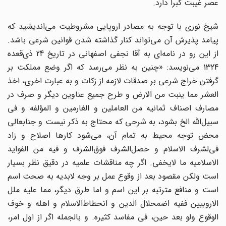
عصر غیبت کبرا دارد.
شیخ نوری با توجه به مصادر اروپایی مشروطیت می‌اندیشید که
پیامد پذیرش آن می‌تواند کنار گذاشته شدن قوانین شرعی باشد.
از این رو در نامه‌ای به آقا نجفی اصفهانی در تاریخ 24 ذی‌قعده
1324 می‌نویسد: «چنین به نظر می‌رسد که اگر وضع مملکت بر
گرفتن خراج شرعی بر صدقات لازمه از زکات و به عبارت اخری، اخذ
العشر مما ینبت من الارض و طرح جمیع عناوین دیگر و صرف در
مصارف اصناف ثمانیه من العاملین و الغارمین و المؤلفه و فی
سبیل‌الله الخ بشود، به شرحی که محتاج به ذکر نیست و جنابعالی
محض توجه محیط به تمام آن، می‌شود کارها اصلاح و زاد
فی‌لشرف الاسلام و حصل‌الشرف فوق‌الشرف و فیه من الفواید
الاسلامیه ما لایخفی. اگر چه مناقشات علمیه در دقیق نظر بسیار
است ولکن مقصود بعد از وقوع عمل بر وجه لابدیه به صحت اسم
است و منافع مترتبه بر این اسم و اما طرق دیگر، مما علیه ملل
الاروبیین ففیه اضمحلال الدین و انحطاط‌الاسلام و اهله و خوف
الوقوع ولو بعد حین، فی مفاسد کثیره. و بالجمله اگر از اول امر،