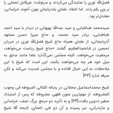
فضل‌الله نوری را نمایندگی می‌کردند و سرنوشت غیرقابل تحملی را
بر وی رقم زدند. اما انتقاد علمای بلندپایه‌ای چون آخوند خراسانی،
معتدل‌تر بود.
سیدمحمد طباطبایی و سید عبدالله بهبهانی در دیدار با سید احمد
طباطبایی، برادر سید محمد، و حاج میرزا حسن مجتهد
آذربایجانی، از علمای همراه حاج شیخ فضل‌الله نوری در جریان
تحصن در شاه‌عبدالعظیم، گفتند: «حاج شیخ ریاست می‌خواهد،
مرجعیت می‌خواهد، البته مجلس نمی‌گذارد علما مانند سابق به
میل خود هر چه می‌خواهند بکنند، این است که شیخ با این
ملاحظات به این خیال افتاده و با مجلس ضدیت می‌کند و لکن
صرفه ندارد.[33]
شیخ محمداسماعیل محلاتی در رساله اللئالی المربوطه فی وجوب
المشروطه، از مهم‌ترین متون فقهی مشروطه که پس از استبداد
صغیر تدوین یافت،[34] و به تأیید دو مرجع بزرگ نجف، خراسانی
و مازندرانی، نیز رسیده و آن دو طی نامه‌ای، لایحه آقا شیخ