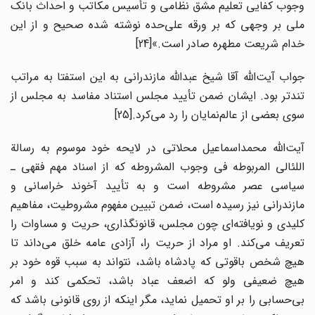
وجوب کفایی تعلیم مشق نظامی و تأسیس مکاتب و احداث بانک
ملی بر وجهی که بر ورقه علی‌حده نوشته شده صحیح و از این
خدام شریعت مطهره صادر است.»[24]
جواب آیت‌الله آقا شیخ عبدالله مازندرانی به این استفتا به مراتب
تندتر بود. ایشان ضمن تأیید مجلس استناد مفاسد به مجلس از
سوی بعضی از عالم‌نمایان را رد می‌کرد.[25]
آیت‌الله محمداسماعیل محلاتی در لایحه خود موسوم به رسالة
اللئالی المربوطه فی وجوب المشروطه که از اسناد مهم فقهی ـ
سیاسی عصر مشروطه است و به تأیید آخوند خراسانی و
مازندرانی نیز رسیده است، ضمن تبیین مفهوم مشروطیت، مفاهیم
کلیدی و نویافته‌ای چون مجلس، قانونگذاری، حریت و مساوات را
تعریف می‌کند. او مراد از حریت را، آزادی عامه خلق می‌داند تا
هیچ شخص باقوتی که پادشاه باشد، نتواند به سبب قوه خود بر
هیچ ضعیفی ولو که اضعف عباد باشد، تحکمی کند و امر
بی‌حسابی را بر او تحمیل نماید، مگر اینکه از روی قانونی باشد که