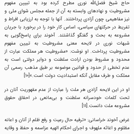
حاج شیخ فضل‌الله نوری مطرح کرده بود به تبیین مفهوم
مشروطیت و نهادهای وابسته به آن از جمله مجلس شوای ملی و
نیز مفاهیمی چون آزادی پرداختند. آنها با توجه به ارزیابی افراط و
تفریط در حرکتهای سیاسی، اساس کار خود را در برخورد با جریان
مشروعه به بحث و گفتگو گذاشتند. آخوند برای پاسخ‌گویی به
شبهات نوری در لایحه معنی مشروطیت به تبیین مفهوم
مشروطیت پرداخت. او نوشت: «مشروطیت هر مملکت عبارت از
محدود و مشروط بودن ارادت سلطنت و دوایر دولتی است به
عدم تخطی از حدود و قوانین موضوعه بر طبق مذهب رسمی آن
مملکت و طرف مقابل آنکه استبدادیت دولت است.»[10]
او در این لایحه آزادی هر ملت را عبارت از عدم مقهوریت آنان در
تحت کلمات خودسرانه سلطنت و بی‌مانعی در احقاق حقوق
مشروعه ملت دانست.[11]
غرض آخوند خراسانی: «ترفیه حال رعیت و رفع ظلم از آنان و اعانه
مظلوم و اغاثه ملهوف و اجرای احکام الهیه عزاسمه و حفظ و وقایه