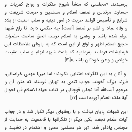
پرسیدند: «مجلسی که منشأ شیوع منکرات و رواج کفریات و
جسارت مرتدین و ضعف اسلام و مسلمین و حرمت شریعت و
شرایع و تأسیس قواعد حریت در امور دینیه و سلب امنیت از بلاد
و رفاه عباد و ظلم بر ضعفا [است] چه حکمی دارد، تا رفع شبهه
عوام شده باشد و وهنی به اسلام نرسد، الحق ساحت حضرات
حجج اسلام اطهر و ارفع از این است که به پاره‌ای ملاحظات این
فرمایشات فرمایند بفرمایید که باعث شبهه ابهام و سلب عقیدت
خواص و وهن خودتان باشد.»[21]
و آنان به این تلگراف اعتنایی نکردند؛ اما میرزا مهدی خراسانی،
فرزند بزرگ آخوند، جواب تندی به تهران فرستاد که متن آن را
مرحوم آیت‌الله آقا نجفی قوچانی در کتاب حیاة الاسلام فی احوال
آیة ملک العلاّم آورده است.[22]
این شبهات پایان نیافت و با روشهای دیگر تکرار شد و در جواب
آیات عظام نجف، یکی دیگر از تلگرافها با قاطعیت به حمایت از
مجلس یادآور شد: «بر هر مسلمی سعی و اهتمام در تشیید و