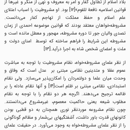
بلاد اسلام از تطاول کفار و امر به معروف و نهی از منکر و غیرها از
قوانین اسلامیه نافعة للقوم»[12] بود. او مشروطیت را اسباب اعتلای
علم اسلام و حفظ مملکت از تهاجم کفار می‌دانست.
مشروطه‌خواهان معتقد بودند که قوانین موضوعه احمدی از زمان
تصدی والیان جور تا دوره مشروطه، مهجور و معطل مانده است و
مشروطه این شرایط را فراهم ساخته که توسط امنای دولت و
ملت و امضای شخص شاه به اجرا درآید.[13]
از نظر علمای مشروطه‌خواه، نظام مشروطیت با توجه به مباشرت
عموم عقلا و متدینین نظامی مبتنی بر عدل است که وفاق و
وحدت میان علما و دولتمردان را امکان‌پذیر می‌سازد. ولی نظام
استبدادی، نظامی مبتنی بر ظلم است[14] و آنها نظام عادله را بر
ظالمه ترجیح می‌دهند. اگرچه هر دو نظام را با توجه به نظام
مطلوب شیعه یعنی حاکمیت معصوم، غیرمشروع می‌دانستند.
چون نظام مشروعه موردنظر نوری همچنان به دو قطبی بودن
کانونهای قدرت باور داشت، آشفتگیهای بی‌شمار و مظالم گوناگونی
را از نظر علمای مشروطه‌خواه به وجود می‌آورد. در حقیقت علمای