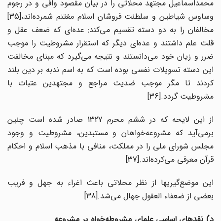
محمداسماعیل مجتهد محلاتی را در بیان مقصود وافی و در رجوم
وساوس شیاطین و سلطنت فروشان اسلام مغتنم شمرده‌اند،[35]
مخالفان را به دو دسته تقسیم می‌کند: عده‌ای که ضعف عقل و
قلت علم داشتند و عده‌ای دیگر که استقرار مشروطیت را موجب
ضرر و زیان خود می‌دانستند و نتیجه می‌گیرد که مبنای مخالفت
این دسته تسویلات نفسی بوده است که به اسم ندبه بر دین بلند
کردند تا مگر موجب ضدیت مراجع و مجتهدین عتبات با
مشروطیت گردد.[36]
از این لایحه که در ششم محرم 1327 صادر شده است چنین
برمی‌آید که مشروعه‌خواهان و مستبدین، مشروطیت و وجود
مجلس شورای ملی را در مملکت، منافی با مذهب اسلام و احکام
قرآن معرفی می‌کرده‌‌اند.[37]
این موضع‌گیریها از نظر محلاتی باعث اغراء به جهل و فریب
بعضی از ضعفاء العقول جهال می‌شد.[38]
د) نقدهای اساسی علمای مشروطه‌خواه بر مشروعه