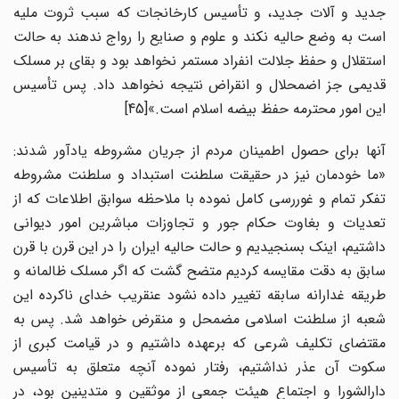
جدید و آلات جدید، و تأسیس کارخانجات که سبب ثروت ملیه
است به وضع حالیه نکند و علوم و صنایع را رواج ندهند به حالت
استقلال و حفظ جلالت انفراد مستمر نخواهد بود و بقای بر مسلک
قدیمی جز اضمحلال و انقراض نتیجه نخواهد داد. پس تأسیس
این امور محترمه حفظ بیضه اسلام است.»[45]
آنها برای حصول اطمینان مردم از جریان مشروطه یادآور شدند:
«ما خودمان نیز در حقیقت سلطنت استبداد و سلطنت مشروطه
تفکر تمام و غوررسی کامل نموده با ملاحظه سوابق اطلاعات که از
تعدیات و بغاوت حکام جور و تجاوزات مباشرین امور دیوانی
داشتیم، اینک بسنجیدیم و حالت حالیه ایران را در این قرن با قرن
سابق به دقت مقایسه کردیم متضح گشت که اگر مسلک ظالمانه و
طریقه غدارانه سابقه تغییر داده نشود عنقریب خدای ناکرده این
شعبه از سلطنت اسلامی مضمحل و منقرض خواهد شد. پس به
مقتضای تکلیف شرعی که برعهده داشتیم و در قیامت کبری از
سکوت آن عذر نداشتیم، رفتار نموده آنچه متعلق به تأسیس
دارالشورا و اجتماع هیئت جمعی از موثقین و متدینین بود، در