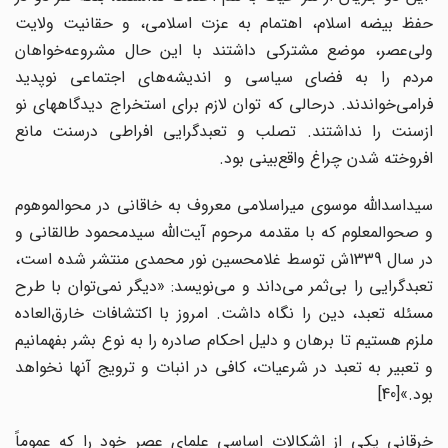
حفظ بیضه اسلام، اهتمام به عزت اسلامی، و حقانیت ولایت
ولی‌عصر، موضع مشترکی داشتند با این حال مشروعه‌خواهان
مردم را به فضای سیاسی و اندیشه‌های اجتماعی نوپدید
فرامی‌خواندند. درحالی که توان لازم برای استخراج دیدگاههای نو
ازسنت را نداشتند. تصلب و تعبدگرایی افراطی درسنت مانع
افروخته شدن چراغ واقع‌بینی بود.
سیداسدالله موسوی میراسلامی معروف به خاقانی در محوالموهوم
و صحوالمعلوم که با مقدمه مرحوم آیت‌الله سیدمحمود طالقانی و
در سال 1339ش توسط غلامحسین نور محمدی منتشر شده است،
تعبدگرایی را بی‌ثمر می‌داند و می‌نویسد: «دیگر نمی‌توان با طرح
مسئله تعبد، دین را نگاه داشت. امروز با اکتشافات خارق‌العاده
ملزم هستیم تا برهان و دلیل احکام صادره را به نوع بشر بفهمانیم
و تعبیر به تعبد در شرعیات، کافی در انبات و ترویج آنها نخواهد
بود.»[40]
خرقانی یکی از اشکالات اساسی علمای عصر خود را که عموماً