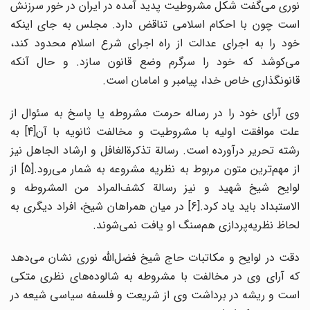
نوری می‌گفت شکل مشروطیت پدید آمده در ایران در خور سرزنش
است چون با احکام اسلامی تناقض دارد. مجلس به جای اینکه
خود را به اجرای عدالت از راه اجرای شرع اسلام محدود کند،
می‌کوشد که خود را سرگرم وضع قانون سازد. و حال آنکه
قانونگذاری خاص خدا، پیامبر و امامان است.
وی آرای خود را در رساله حرمت مشروطه یا پاسخ به سئوال از
علت موافقت اولیه با مشروطیت و مخالفت ثانویه با آن[4] به
رشته تحریر درآورده است. رسالة تذکرة‌الغافل و ارشاد الجاهل نیز
از مهم‌ترین متون مربوط به نظریه مشروعه به شمار می‌رود.[5] از
لوایح شیخ شهید و نیز رسالة کشف‌المراد من المشروطه و
الاستبداد باید یاد کرد.[6] در میان همراهان شیخ، افراد دیگری به
لحاظ نظریه‌پردازی هم‌سنگ او یافت نمی‌شوند.
دقت در لوایح و مکاتبات حاج شیخ فضل‌الله نوری نشان می‌دهد
که آرای وی در مخالفت با مشروطه به شالوده‌های نظری متکی
است و ریشه در برداشت وی از شریعت و فلسفه سیاسی شیعه در