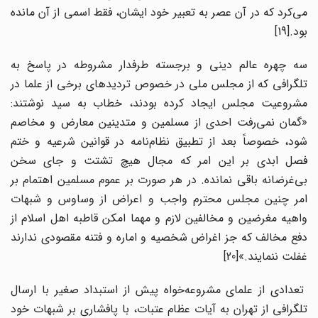
می‌کرد که در آن عصر به تعبیر خود ایشان، فقط اسمی از آن مانده
بود.[19]
سه چهره عالم دینی و برجسته طرفدار مشروطه در پاسخ به
تلگرافی که از مجلس ملی در خصوص تردیدهای برخی از علما در
مشروعیت مجلس ایجاد کرده بودند، خطاب به سید نوشتند:
«گمان نمی‌رفت احدی از مسلمین و متدینین معارض و مخاصم
شود، خصوصاً بعد از تطبیق نظام‌نامه در قوانین شرعیه و ختم
فصل ابدی بر این امر که مجال هیچ تشتت و جای سخن
بی‌غرضانه باقی نمانده. در هر صورت بر عموم مسلمین اهتمام بر
امر چنین مجلس محترم واجب و اعراض از وساوس و شبهات
واهیه مغرضین و مخالفین لازم و مهما امکن قاطبه اهل اسلام از
دفع مخالف که جز اغراض شخصیه و اماره و فتنه مقصودی ندارند
غفلت ننمایند.»[20]
تعدادی از علمای مشروعه‌خواه پیش از استبداد صغیر با ارسال
تلگرافی از تهران به آیات عظام عتبات، با پافشاری بر شبهات خود