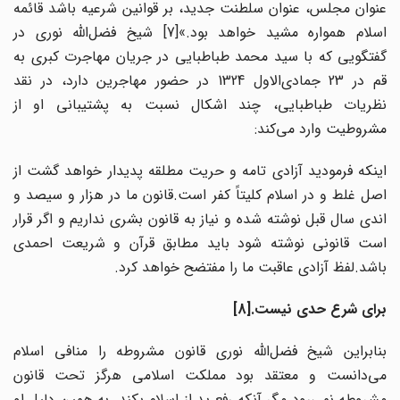
عنوان مجلس، عنوان سلطنت جدید، بر قوانین شرعیه باشد قائمه
اسلام همواره مشید خواهد بود.»[7] شیخ فضل‌الله نوری در
گفتگویی که با سید محمد طباطبایی در جریان مهاجرت کبری به
قم در 23 جمادی‌الاول 1324 در حضور مهاجرین دارد، در نقد
نظریات طباطبایی، چند اشکال نسبت به پشتیبانی او از
مشروطیت وارد می‌کند:
اینکه فرمودید آزادی تامه و حریت مطلقه پدیدار خواهد گشت از
اصل غلط و در اسلام کلیتاً کفر است.قانون ما در هزار و سیصد و
اندی سال قبل نوشته شده و نیاز به قانون بشری نداریم و اگر قرار
است قانونی نوشته شود باید مطابق قرآن و شریعت احمدی
باشد.لفظ آزادی عاقبت ما را مفتضح خواهد کرد.
برای شرع حدی نیست.[8]
بنابراین شیخ فضل‌الله نوری قانون مشروطه را منافی اسلام
می‌دانست و معتقد بود مملکت اسلامی هرگز تحت قانون
مشروطه نمی‌رود مگر آنکه رفع ید از اسلام بکند. به همین دلیل او