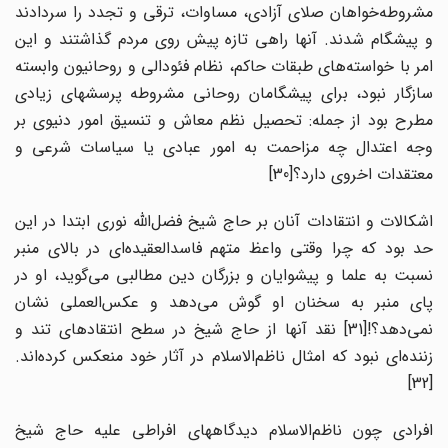
مشروطه‌خواهان صلای آزادی، مساوات، ترقی و تجدد را سردادند
و پیشگام شدند. آنها راهی تازه پیش روی مردم گذاشتند و این
امر با خواسته‌های طبقات حاکم، نظام فئودالی و روحانیون وابسته
سازگار نبود، برای پیشگامان روحانی مشروطه پرسشهای زیادی
مطرح بود از جمله: تحصیل نظم معاش و تنسیق امور دنیوی بر
وجه اعتدال چه مزاحمت به امور عبادی یا سیاسات شرعی و
معتقدات اخروی دارد؟[30]
اشکالات و انتقادات آنان بر حاج شیخ فضل‌الله نوری ابتدا در این
حد بود که چرا وقتی واعظ متهم فاسدالعقیده‌ای در بالای منبر
نسبت به علما و پیشوایان و بزرگان دین مطالبی می‌گوید، او در
پای منبر به سخنان او گوش می‌دهد و عکس‌العملی نشان
نمی‌دهد؟![31] نقد آنها از حاج شیخ در سطح انتقادهای تند و
زننده‌ای نبود که امثال ناظم‌الاسلام در آثار خود منعکس کرده‌اند.
[32]
افرادی چون ناظم‌الاسلام دیدگاههای افراطی علیه حاج شیخ