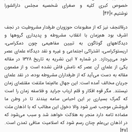
خصوص کبری کلیه و صغرای شخصیه مجلس دارالشورا
نوشتیم.»[46]
درة‌النجف نیز که از مطبوعات حوزویان طرفدار مشروطیت در نجف
اشرف بود هم‌زمان با انقلاب مشروطه و پدیداری گروهها و
دیدگاههای گوناگون به تبیین مفاهیمی چون دمکراسی،
اریستوکراسی، اشتراکی اجتماعی و غیره و نقد دیدگاه علمای عصر
خود می‌پردازد. در شماره 7 این نشریه به تاریخ 1328 در مقاله
یکی از علمای آن عصر که نامش فاش نشده است و از مضمون
مقاله به دست می‌آید که از طرفداران مشروطه بوده، در نقد علمای
جریان مخالف آمده است: این جهال عالم‌نما ملتفت مقتضای زمان
نیستند. مگر قوه افکار و قلم ارباب جراید و فلاسفه زمان را است
که گمرک بسیاری بر این احباس سامه ببندند تا در وطن ما
فروشش موجب ضرر شود والا دخول این مطالب که با اذهان ملت
مضاده تامه دارد منجر به هلاکت خواهد شد و سبب می‌شود که
در اذهان بی‌علم چنان رسم شود که اسلامیت منافی تمدن است.
[47]