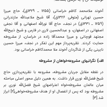
آخوند ملامحمد کاظم خراسانی (1255 ـ 1329ق)، حاج میرزا
حسین تهرانی (متوفی 1326ق)، آقا شیخ ملاعبدالله مازندرانی
(1259 ـ 1331ق) در نجف، حاج آقا نورالله اصفهانی و آقا نجفی
اصفهانی در اصفهان، و عبدالحسین لاری در فارس و شیخ ذبیح‌الله
مجتهد قوچانی و میرزا محمدآقا زاده در خراسان، از مشروطه
حمایت کردند. نظریه‌پرداز مهم این تفکر در نجف، میرزا حسین
نایینی یکی از شاگردان آخوند ملا محمدکاظم خراسانی بود.
الف) نگرانیهای مشروعه‌خواهان از مشروطه
در نقطه مقابل جریان مشروطه، مشروعه با نظریه‌پردازی حاج
شیخ فضل‌الله نوری قرار داشت. به همین دلیل محور اصلی مباحثه
میان عالمان مشروطه‌خواه اعتراضهای شیخ فضل‌الله نوری بر
مشروطه بود که پس از انفصال او از هدف مشروطه‌خواهی[2] ابراز
شد.[3]