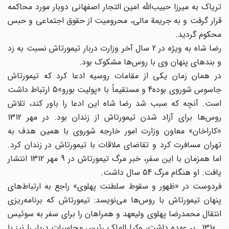
تریاک به میرزا حبیب‌الله امین التجار اصفهانی دوبار مورد محاکمه
قرار گرفت و به جریمة مالی، محرومیت از حقوق اجتماعی و حبس
محکوم گردید.
رضا شاه به ویژه در 2 سال آخر وزارت دربار تیمورتاش نسبت به زد
و بندهای پنهان وی با روس‌ها مشکوک بود.
در همان زمان یکی از مقامات روسیه ادعا کرد که تیمورتاش
جاسوس شوروی بوده4 و مستقیماً با «پولیت بورو»5 ارتباط داشت
است. آنچه که سبب شد رضا شاه این ادعا را باور کند، تلاش
روس‌ها برای آزاد شدن تیمورتاش از زندان بود. در مهر 1312
«کاراخان» معاون وزارت امور خارجه شوروی با همین هدف به
تهران مسافرت کرد و تقاضای ملاقات با تیمورتاش در زندان کرد.
اما همزمان با این سفر، خبر مرگ تیمورتاش در 9 مهر 1312 انتشار
یافت. او هنگام مرگ 54 سال داشت.
فردوست در «ظهور و سقوط سلطنت پهلوی» راجع به ارتباط‌های
پنهان تیمورتاش با روس‌ها می‌نویسد: تیمورتاش که برنامه‌ریزی
انتقال محمد‌رضا پهلوی ولیعهد و همراهان را برای سفر به سوئیس
ـ 1310ـ بر عهده داشت، وکیل‌الملک رئیس محاسبات دربار را نیز با