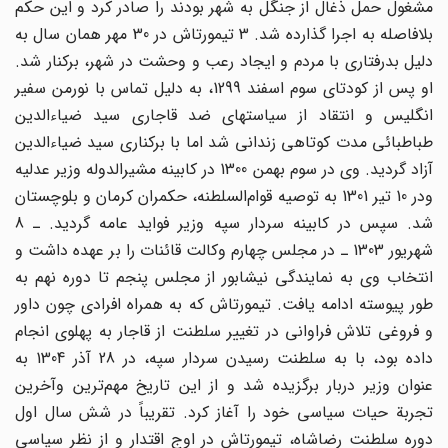
مشغول حمل ذغال از جنگل به شهر بودند را صادر کرد و این حکم
بلافاصله به اجرا گذارده شد. 3 تیمورتاش در 30 مهر همان سال به
دلیل بدرفتاری با مردم و ایجاد رعب و وحشت در شهر، برکنار شد.
او پس از کودتای سوم اسفند 1299، به دلیل تماس با نورمن سفیر
انگلیس و انتقاد از سیاستهای ضد قاجاری سید ضیاءالدین
طباطبائی مدت کوتاهی زندانی شد اما با برکناری سید ضیاءالدین
آزاد گردید. وی در سوم بهمن 1300 در کابینه مشیرالدوله وزیر عدلیه
ودر 10 تیر 1301 به توصیه قوام‌السلطنه، حکمران کرمان و بلوچستان
شد. سپس در کابینه سردار سپه وزیر فواید عامه گردید. ـ 8
شهریور 1303 ـ در مجلس چهارم وکالت قائنات را بر عهده داشت و
انتخاب وی به نمایندگی نیشابور از مجلس پنجم تا دوره نهم به
طور پیوسته ادامه یافت. تیمورتاش که به همراه افرادی چون داور
و فروغی تلاش فراوانی در تغییر سلطنت از قاجار به پهلوی انجام
داده بود، با به سلطنت رسیدن سردار سپه، در 28 آذر 1304 به
عنوان وزیر دربار برگزیده شد و از این تاریخ مهم‌ترین و‌آخرین
تجربة حیات سیاسی خود را آغاز کرد. تقریباً در شش سال اول
دوره سلطنت رضاشاه، تیمورتاش در اوج اقتدار و از نظر سیاسی