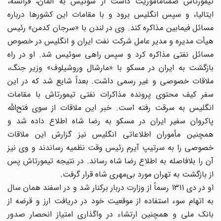
تیمورتاش ضمنامأموریت داشت از سوئیس به آلمان، فرانسه،
ایتالیا، و سپس انگلیس برود و با مقامات این کشورها درباره
مسائل فیمابین مذاکره کند. وی در لندن با «سرجان کدمن» رئیس
هیأت مدیره و مدیر عامل شرکت نفت ایران و انگلیس در خصوص
مسائل نفتی مذاکره کرد و سپس راهی سوئیس شد. او در راه
بازگشت به ایران در مسکو با «مارشال وروشیلوف» وزیر جنگ،
ملاقات خصوصی و غیر رسمی داشت. بعداً شایع شد که در این
سفر کیف محتوی پرونده مذاکرات نفتی تیمورتاش با مقامات
انگلیس به سرقت رفته است. خبر این ملاقات از سوی فتح‌الله
پاکروان سفیر ایران در مسکو به رضا شاه اطلاع داده شد و
همچنین مأموران اطلاعاتی انگلیس نیز گزارش این ملاقات
خصوصی را به سرتیپ آیرم رئیس وقت نظمیه رساندند و وی نیز
آن را بلافاصله به اطلاع رضا شاه رساند. در نتیجه تیمورتاش پس
از بازگشت به تهران مورد بی‌مهری شاه قرار گرفت.
او در دی 1311 رسماً از وزارت دربار برکنار شد و در اسفند همان سال
به اتهام سوء استفاده از موقعیت خود در دریافت ارز و قرضه از
بانک ملی و همچنین ارتشاء در واگذاری امتیاز انحصار صدور