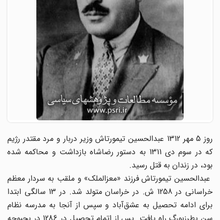
روز 5 مهر 1312 عبدالحسین تیمورتاش وزیر دربار و مرد مقتدر رژیم
که در سوم دی 1311 به دستور رضاشاه بازداشت و محاکمه شده
بود، در زندان به قتل رسید.
عبدالحسین تیمورتاش فرزند «معزالملک» و ملقب به سردار معظم
خراسانی در 1258 ش. در خراسان متولد شد. در 13 سالگی ابتدا
برای ادامه تحصیل به عشق‌آباد و سپس از آنجا به مدرسه نظام
سن پطرزبورگ راه یافت. پس از اتمام تحصیل در 1286 در بحبوحه