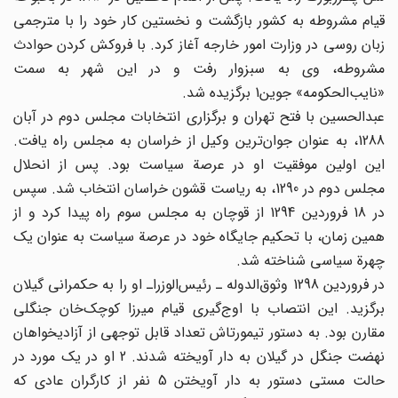
قیام مشروطه به کشور بازگشت و نخستین کار خود را با مترجمی
زبان روسی در وزارت امور خارجه آغاز کرد. با فروکش کردن حوادث
مشروطه، وی به سبزوار رفت و در این شهر به سمت
«نایب‌الحکومه» جوین1 برگزیده شد.
عبدالحسین با فتح تهران و برگزاری انتخابات مجلس دوم در آبان
1288، به عنوان جوان‌ترین وکیل از خراسان به مجلس راه یافت.
این اولین موفقیت او در عرصة سیاست بود. پس از انحلال
مجلس دوم در 1290، به ریاست قشون خراسان انتخاب شد. سپس
در 18 فروردین 1294 از قوچان به مجلس سوم راه پیدا کرد و از
همین زمان، با تحکیم جایگاه خود در عرصة سیاست به عنوان یک
چهرة سیاسی شناخته شد.
در فروردین 1298 وثوق‌الدوله ـ رئیس‌الوزراـ او را به حکمرانی گیلان
برگزید. این انتصاب با اوج‌گیری قیام میرزا کوچک‌خان جنگلی
مقارن بود. به دستور تیمورتاش تعداد قابل توجهی از آزادیخواهان
نهضت جنگل در گیلان به دار آویخته شدند. 2 او در یک مورد در
حالت مستی دستور به دار آویختن 5 نفر از کارگران عادی که