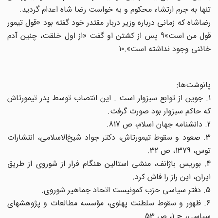
تنها به جرم ارتشاء محکوم و به خواست رضا شاه اعدام گردید.
رضاشاه که زمانی درباره وزیر دربار مقتدر خود گفته بود «قول تیمور
قول من است»9 پس از کشتن او گفت «از اول خلقت، چنین آدم
خائنی وجود نداشته است».10
پانوشت‌ها:
1. جوین از توابع سبزوار است . این انتصاب توسط پدر تیمورتاش
که حاکم سبزوار بود صورت گرفت.
2. دانشنامه جهان اسلام، ص 817.
3. صعود و سقوط تیمورتاش، دکتر جواد شیخ‌الاسلامی، انتشارات
توس، 1379، ص 32.
4. بوریس باژانف، منشی استالین هنگام فرار از شوروی از طریق
ایران، این راز را فاش کرد.
5. دفتر سیاسی حزب کمونیست اتحاد جماهیر شوروی.
6. ظهور و سقوط سلطنت پهلوی، مؤسسه مطالعات و پژوهشهای
سیاسی، ج 1، ص 53.