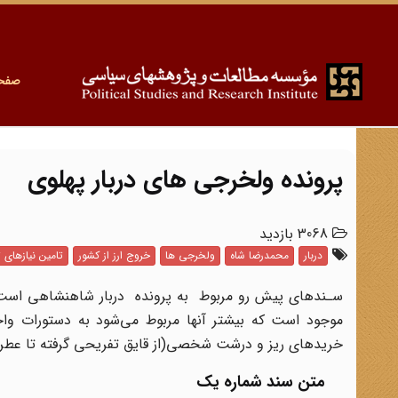
صفح
پرونده ولخرجی های دربار پهلوی
3068 بازدید
دربار
محمدرضا شاه
ولخرجی ها
خروج ارز از کشور
تامین نیازهای 
موجود است‌ که بیشتر آنها مربوط می‌شود به‌ دستورات واح
خریدهای ریز و درشت شخصی(از قایق تفریحی گرفته‌ تا عطر و 
متن سند شماره یک