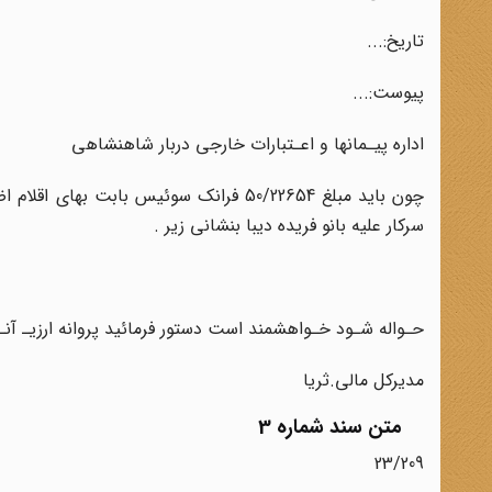
تاریخ:...
پیوست:...
اداره پیـمانها و اعـتبارات خارجی دربار شاهنشاهی
چون باید مبلغ 50/22654 فرانک سوئیس باب
سرکار علیه‌ بانو‌ فریده دیبا بنشانی‌ زیر .
حـواله شـود خـواهشمند است دستور فرمائید پروانه ارزیـ‌ آنـرا‌
مدیرکل مالی.ثریا
متن سند شماره 3
23/209