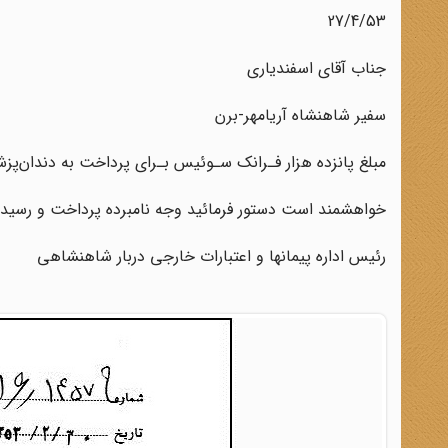
27/4/53
جناب آقای اسفندیاری
سفیر شاهنشاه آریامهر-برن
مبلغ پانزده هزار فـرانک سـوئیس بـرای پرداخت‌ به‌ دندان‌
خواهشمند است دستور فرمائید وجه‌ نامبرده‌ پرداخت و رسید م
رئیس اداره پیمانها و اعتبارات خارجی دربار شاهنشاهی