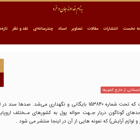
ه نخست
انتشارات
مقالات
تصاویر
اسناد
چندرسانه‌ای
نقد و نظر
تازه‌ه
تجملاتی از خارج کشورها
سـندهای پیش رو مربوط به پرونده دربار شاهنشاهی است که تحت شماره 153840 بایگانی و نگهداری می‌شد‌.
دهای گوناگون دربار‌ جـهت‌ حواله پول به‌ کشورهای مـختلف اروپای
لوازم آرایش) که نمونه هایی از آن در اینجا منتشر می شود .