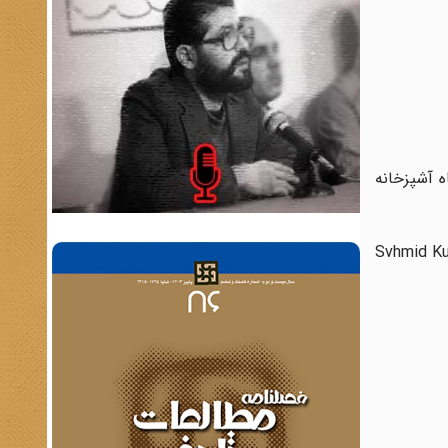
گاه آشپزخانه
Svhmid Kuh