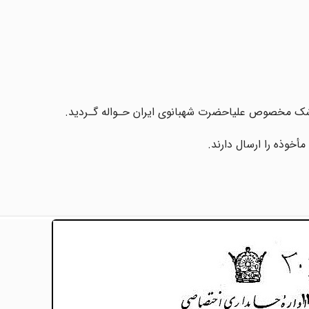
پزشک‌ مخصوص علیاحضرت‌ شهبانوی ایران حـواله گـردید.
أخوذه را ارسال دارند.