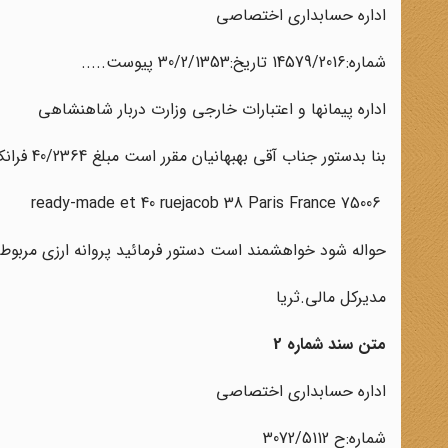
اداره حسابداری اختصاصی
شماره‌:14579‌/2016 تاریخ:30/2/1353 پیوست.....
اداره پیمانها و اعتبارات خارجی وزارت دربار شاهنشاهی
بنا بدستور جناب آقی بهبهانیان مقرر است مبلغ 40/2364 فرانک فرانسه از بابت لوازمـ‌ کـاخ نیاوران‌ بآدرس‌ زیر
ready-made et 40 ruejacob 38 Paris France 75006
حواله شود خواهشمند است دستور فرمائید پروانه ارزی مربوطه را
مدیرکل مالی.ثریا
متن سند شماره 2
اداره حسابداری اختصاصی‌
شماره‌:ح 3072‌/5112