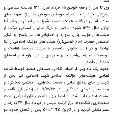
شد.
وی تا قبل از واقعه خونین 15 خرداد سال 1342 فعالیت‌ سیاسی و
مبارزاتی خود را به همراه دوستان خویش به ویژه شهید حاج
صادق امانی در قالب هیئت مسجد شیخ علی انجام می‌داد. اما
اوایل سال 1342 شهید اسلامی و دیگر مبارزان اسلامی مرکب از
هیئت‌های مؤید، بازار، دروازه و اصفهانی‌ها، در پاسخ به ندای
استنصار حضرت امام خمینی(ره) هیئت‌های مؤتلفه اسلامی را بنا
نهادند و در قالب کانونی منسجم با حرکت در خط فقاهت و
مرجعیت، مبارزه بی‌امان با رژیم پهلوی را در سرلوحه برنامه‌های
خود قرار دادند.
حدود یک ماه پس از اعدام انقلابی حسنعلی منصور توسط شاخه
نظامی هیئت‌های مؤتلفه اسلامی،شهید اسلامی نیز پس از
شهیدان حاج صادق امانی ، محمد بخارایی ، مرتضی نیک‌نژاد و
رضا صفار هرندی دستگیر و در 15/12/43 در زندان قزل قلعه و
عشرت آباد زندانی شد. او ابتدا چهار ماه در زندان انفرادی تحت
سخت‌ترین شکنجه‌ها قرار گرفت سپس در تیرماه سال 44 به زندان
قصر منتقل گردید و در تاریخ 5/12/1345 پس از تحمل حدود دو