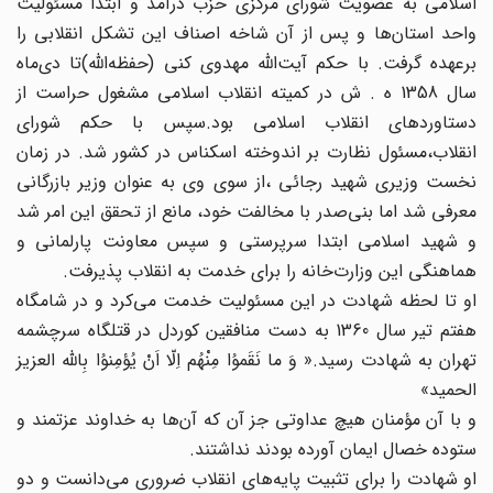
اسلامی به عضویت شورای مرکزی حزب درآمد و ابتدا مسئولیت
واحد استان‌ها و پس از آن شاخه اصناف این تشکل انقلابی را
برعهده گرفت. با حکم آیت‌الله مهدوی کنی (حفظه‌الله)تا دی‌ماه
سال 1358 ه . ش در کمیته انقلاب اسلامی مشغول حراست از
دستاوردهای انقلاب اسلامی بود.سپس با حکم شورای
انقلاب،‌مسئول نظارت بر اندوخته اسکناس در کشور شد. در زمان
نخست وزیری شهید رجائی ،‌از سوی وی به عنوان وزیر بازرگانی
معرفی شد اما بنی‌صدر با مخالفت خود، مانع از تحقق این امر شد
و شهید اسلامی ابتدا سرپرستی و سپس معاونت پارلمانی و
هماهنگی این وزارت‌خانه را برای خدمت به انقلاب پذیرفت.
او تا لحظه شهادت در این مسئولیت خدمت می‌کرد و در شامگاه
هفتم تیر سال 1360 به دست منافقین کوردل در قتلگاه سرچشمه
تهران به شهادت رسید.« وَ ما نَقَموُا مِنْهُم اِلّا اَنْ یُؤمِنوُا بِالله العزیز
الحمید»
و با آن مؤمنان هیچ عداوتی جز آن که آن‌ها به خداوند عزتمند و
ستوده خصال ایمان آورده بودند نداشتند.
او شهادت را برای تثبیت پایه‌های انقلاب ضروری می‌دانست و دو