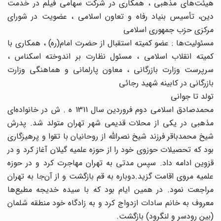
هیئت‌های مذهبی ، همکاری در شرکت سهامی فیلم در خدمت
دین، ‌تأسیس بنیاد رفاه و تعاون اسلامی ، ‌عضویت در شورای
مرکزی حزب جمهوری اسلامی
مسئولیت‌ها : عضو کمیته استقبال از حضرت امام(ره) ، همکاری با
کمیته انقلاب اسلامی ،‌ مسئول نظارت بر اندوخته اسکناس ،
سرپرست وزارت بازرگانی ، معاون پارلمانی و هماهنگی وزارت
بازرگانی در کابینه شهید رجائی
تولد تا جوانی
محمدصادق اسلامی دوم فروردین سال 1311 ه . ش در خانواده‌ای
مذهبی در یکی از محلات قدیمی شهر تهران متولد شد. پدرش
شیخ محمدباقر فرزند شیخ نصرالله از روحانیان با تقوا و پرهیزگاری
بود که تحصیلات حوزوی خود را از حوزه علمیه گیلان آغاز کرد و در
قزوین ادامه داد. سپس مدتی به تهران مهاجرت کرد و در حوزه
علمیه مروی اقامت گزید.دوباره به قم بازگشت و از آن‌جا به تهران
مراجعت نمود. در همین ایام بود که با سیده خدیجه مطیع‌ها
معروف به خانم سادات ازدواج کرد و به زادگاه خود منطقه شلمان
(بین رودسر و لنگرود) بازگشت.