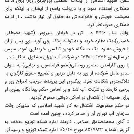
تلفن، شهید اسلامی از آیت‌الله ‌العظمی بروجردی (ره) برای ادامه
همکاری استفتاء نمود و با دریافت پاسخ از ایشان با اینکه برای
معیشت خویش و خانواده‌اش به حقوق آن نیاز داشت ، از ادامه
همکاری صرف‌نظر کرد.
اوایل سال 1336 ه . ش در خیابان سیروس (شهید مصطفی
خمینی)،یک مغازه خرید و به تولید پلاک روی آورد. وی پس از آن
با فروش مغازه، یک دستگاه خودرو تاکسی خریداری نمود. سپس
در سال‌های 1336 تا 1340 در شرکت آب تهران مشغول به کار شد.
با روی کارآمدن منصور روحانی(عضو فراماسون و بهایی) به عنوان
مدیر عامل شرکت، از وی به دلیل دزدی و تضییع حقوق کارگران به
دادگستری شکایت نمود. پیگیری این پرونده، ‌موجب اخراج وی و
برخی کارمندان شرکت آب شد و بر اساس حکم بیدادگاه پهلوی،او
برای همیشه از اشتغال در اماکن دولتی ممنوع گردید.
در حکم ممنوعیت اشتغال به کار شهید اسلامی که مدیرکل وقت
سازمان آب تهران آن را صادر کرده ، چنین آمده است:
« آقای محمدصادق اسلامی، کارمند اداره شبکه توزیع ،عطف به
گزارش شماره 85/7823 مورخ 1/6/40 اداره شبکه توزیع و رسیدگی