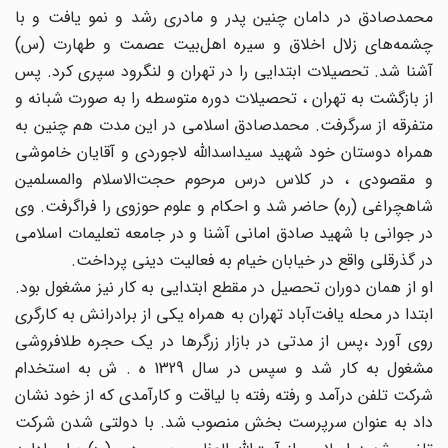
محمدصادق در دامان چنین پدر و مادری رشد و نمو یافت و با
چشمه‌های زلال اخلاق و سیره اهل‌بیت عصمت و طهارت (س)
آشنا شد. تحصیلات ابتدایی را در تهران و لنگرود سپری کرد. پس
از بازگشت به تهران ، تحصیلات دوره متوسطه را به صورت شبانه و
متفرقه از سرگرفت. محمدصادق اسلامی در این مدت هم چنین به
همراه دوستان خود شهید سیداسدالله لاجوردی و آقایان خاموشی
و مقصودی ، در کلاس‌ درس مرحوم حجت‌الاسلام والمسلمین
شاهچراغی (ره) حاضر ‌شد و احکام و علوم حوزوی را فراگرفت. وی
در جوانی با شهید صادق امانی آشنا و در جامعه تعلیمات اسلامی
در گذرقلی واقع در خیابان خیام به فعالیت دینی پرداخت.
او از همان دوران تحصیل در مقطع ابتدایی به کار نیز مشغول بود.
ابتدا در محله یافت‌‌آباد تهران به همراه یکی از برادرانش به کارگری
روی‌ آورد ،‌پس از مدتی در بازار زرگرها در یک حجره طلافروشی
مشغول به کار شد و سپس در سال 1329 ه . ش به استخدام
شرکت تلفن درآمد و رفته رفته با لیاقت و کارآمدی که از خود نشان
داد به عنوان سرپرست بخش منصوب شد. با دولتی شدن شرکت