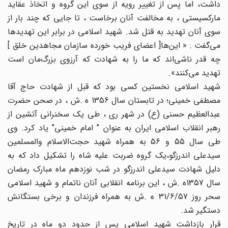
داشت،‌ اما پس از تغییر رویه از سوی این گروه و اتخاذ عقاید
مارکسیستی ، ‌به مخالفت آنان برخاست ، تا جایی که چند بار از
سوی آنان تهدید به قتل ‌شد. شهید اسلامی در برابر این تهدیدها
می‌گفت : « این‌ها[ اعضای فریب خورده سازمان مجاهدین خلق ]
چه قدر ناشی‌اند که ما را به شهادت که آرزوی بزرگ‌مان است
تهدید می‌کنند».
شهید اسلامی نخستین کسی بود که قبل از شهادت حاج آقا
مصطفی خمینی؛ در تابستان سال 1356 ه .ش ، در صحن حضرت
عبدالعظیم حسنی (ع) در شهر ری ، طی یک سخنرانی آتشین از
رهبر انقلاب اسلامی ایران به عنوان " امام خمینی" یاد کرد. وی
طی سال 55 و 56 به همراه شهید حجت‌الاسلام والمسلمین
سیدعلی اندرزگو،‌یک گروه ضربت علیه شاه را تشکیل داد که به
دلیل شهادت سیدعلی اندرزگو در شب نوزدهم ماه مبارک رمضان
سال 1357ه .ش ، این برنامه انقلابی آنان ناتمام و شهید اسلامی
سحر روز 31/6/57 ه .ش به همراه فرزندان و برخی بستگانش
دستگیر شد.
قرار بازداشت شهید اسلامی پس از حدود دو ماه در تاریخ