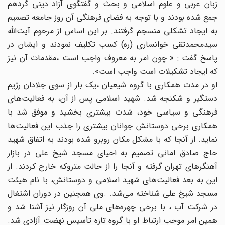
زبان عربی و علوم اسلامی و بحث و گفتگوی آزاد دینی گردهم
جمع شده بودند و با توجه به فضای فرهنگی آن روز جامعه تصمیم
به ایجاد تشکلی منسجم گرفتند. بر این اساس از مرحوم آیت‌الله
سیدمحمدتقی خوانساری (ره) کسب تکلیف نمودند و ایشان در
پاسخ گفت : « چون امر به معروف واجب است ،‌مقدمات آن نیز
که ایجاد تشکیلات است واجب است».
او در مدت همکاری با گروه شیعیان ،‌یک بار از سوی جلادان رژیم
دستگیر و شکنجه شد. شهید اسلامی پس از آن، به فعالیت‌های
فرهنگی و سیاسی خود، شدت بیشتری بخشید و موفق شد با
همکاری برخی دوستانش جوانان بیشتری را جذب این فعالیت‌ها
نماید. از آنجا که با مشکل مکان روبرو شده بودند به اتفاق شهید
حاج صادق امانی تصمیم به احیای مسجد شیخ علی در بازار‌
آهنگرهای تهران گرفته و آنجا را از حالت متروکه خارج کردند. از
این به بعد فعالیت‌های شهید اسلامی و دوستانش، با نام هیئت
مسجد شیخ علی شناخته می‌شد. .وی همچنین در دوران اشتغال
در شرکت آب ، با برخی چهره‌های ملی آن روزگار نیز آشنا شد و
همین امر موجب ارتباط او با گروه تازه تأسیس نهضت آزادی شد.