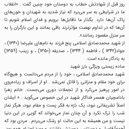
روز قبل از شهادتش خطاب به دوستان خود چنین گفت : «انقلاب
ما در شرایطی به سر می‌برد که نیاز شدید به شهیدان و خون‌های
پاک آن‌ها دارد. بگذار ما ناقابل‌ها برویم و فدای اسلام شویم تا
آن‌ها که در تداوم نهضت مؤثرترند باقی بمانند و این بارگران را به
سر منزل مقصود رسانند».
از شهید محمدصادق اسلامی پنج فرزند به نام‌های علیرضا (1340) ،
جواد(1342 ) ، فاطمه ( 1344) ، صدیقه (1350) ، و زینب (1359)
به یادگار مانده است.
ساده زیستی ویژگی‌ بارز شهید
شهید محمدصادق اسلامی ، خود را از مردم می‌دانست و هیچ‌گاه
برای خود مقام و منزلتی را قائل نمی‌شد . او از اسراف و زیاده‌روی
در امور پرهیز می‌کرد و از تجملات دوری می‌‌جست. خانم زهرا
بادامچیان همسر فداکار شهید در این خصوص می‌گوید : « ایشان
اصلاً تشریفاتی نبود، یک ذرّه به فکر پست و مقام نبود، ‌هرگز نماز
شب را ترک نکرد و آن چنان نماز می‌خواند که گویی در این دنیا
نیست و من همیشه به این حالت او رشک می‌بردم . مردی بود که
[همه] فامیل و دوستان ، دوستش داشتند و مورد احترام همه بود.