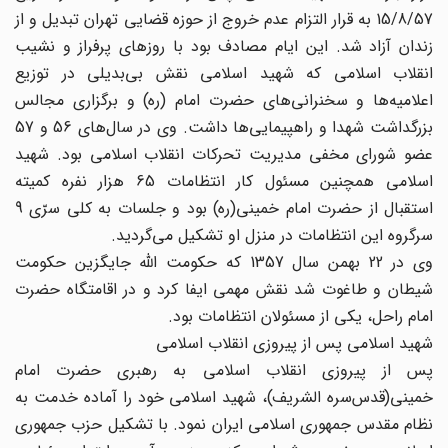
15/8/57 به قرار التزام عدم خروج از حوزه قضایی تهران تبدیل و از
زندان آزاد شد. این ایام مصادف بود با روزهای پرفراز و نشیب
انقلاب اسلامی که شهید اسلامی نقش بی‌بدیلی در توزیع
اعلامیه‌ها و سخنرانی‌های حضرت امام (ره) و برگزاری مجالس
بزرگداشت شهدا و راهپیمایی‌ها داشت. وی در سال‌های 56 و 57
عضو شورای مخفی مدیریت تحرکات انقلاب اسلامی بود. شهید
اسلامی همچنین مسئول کار انتظامات 65 هزار نفره کمیته
استقبال از حضرت امام خمینی(ره) بود و جلسات به کلی سرّی 9
سرگروه این انتظامات در منزل او تشکیل می‌گردید.
وی در 22 بهمن سال 1357 که حکومت الله جایگزین حکومت
شیطان و طاغوت شد نقش مهمی ایفا کرد و در اقامتگاه حضرت
امام راحل، یکی از مسئولان انتظامات بود.
شهید اسلامی پس از پیروزی انقلاب اسلامی
پس از پیروزی انقلاب اسلامی به رهبری حضرت امام
خمینی(قدس‌سره الشریف)، شهید اسلامی خود را آماده خدمت به
نظام مقدس جمهوری اسلامی ایران نمود. با تشکیل حزب جمهوری