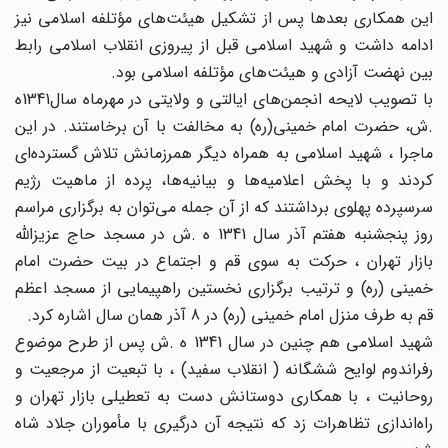
این همکاری بعدها پس از تشکیل هیئت‌های مؤتلفه اسلامی نیز
ادامه داشت و شهید اسلامی قبل از پیروزی انقلاب اسلامی رابط
بین نهضت آزادی و هیئت‌های مؤتلفه اسلامی بود.
با تصویب لایحه انجمن‌های ایالتی و ولایتی در مهرماه سال1341ه
.ش،‌ حضرت امام خمینی(ره) به مخالفت با آن برخاستند. در این
ماجرا ، شهید اسلامی به همراه دیگر همرزمانش تلاش گسترده‌ای
کردند و با پخش اعلامیه‌ها و بیانیه‌ها، پرده از ماهیت رژیم
سرسپرده پهلوی برداشتند که از آن جمله می‌توان به برگزاری مراسم
روز پنجشنبه هفتم آذر سال 1341 ه .ش در مسجد حاج عزیزالله
بازار تهران ،‌ حرکت به سوی قم و اجتماع در بیت حضرت امام
خمینی (ره) و ترتیب برگزاری نخستین راهپیمایی از مسجد اعظم
قم به طرف منزل امام خمینی (ره) در 8 آذر همان سال اشاره کرد.
شهید اسلامی هم چنین در سال 1341 ه .ش پس از طرح موضوع
رفراندوم لوایح ششگانه ( انقلاب سفید) ، با تبعیت از مرجعیت و
روحانیت ، با همکاری دوستانش دست به تعطیلی بازار تهران و
راه‌اندازی تظاهرات زد که نتیجه آن درگیری با مأموران جلاد شاه