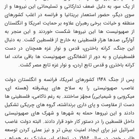
از یک سو، به دلیل ضعف تدارکاتى و تسلیحاتى این نیروها و از
سوى دیگر، حضور استعمار بریتانیا و فرانسه در اغلب کشورهاى
منطقه و خیانت برخى رهبران علاوه بر حمایت امریکا و انگلستان
از صهیونیست ها این نیروها شکست خوردند و این منجر به
آوارگى صدها هزار فلسطینى به خارج از فلسطین گشت. به دنبال
این جنگ، کرانه باخترى، قدس و نوار غزه همچنان در دست
فلسطینیان و به دور از اشغالگرى صهیونیست ها باقى ماند، اما
کرانه باخترى و قدس تابع اردن، و نوار غزه تابع مصر گشت.
پس از جنگ 1948 کشورهاى امریکا، فرانسه و انگلستان دولت
غاصب صهیونیستى را به سلاح هاى پیشرفته (هسته اى،
میکروبى و شیمیایى) مجهّز ساختند. به رغم ناکامى، فلسطینى ها
دست از مقاومت و پاى دارى برنداشته، گروه هاى چریکى تشکیل
دادند و این نیروها حمله به شهرها و شهرک هاى صهیونیستى
داخل فلسطین را در دستور کار خود قرار دادند. البته دولت غاصب
اسرائیل نیز براى ایجاد امنیت بیش تر و نیز عملى کردن توسعه
طلبى خود، در سال 1956 در توطئه اى مشترک به همراهى