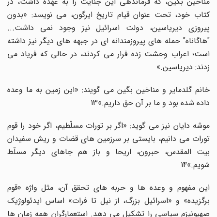
مناخین بگین، که فرماندهى این جنایت را به عهده داشت، در
کتاب خود، تحت عنوان قیام تاریخ ایرگون، مى نویسد: «بدون
پیروزى دیریاسین، دولت اسرائیل نیز وجود نمى داشت...
"هاگاناه" حمله هاى پیروزمندانه اى در جبهه هاى دیگر نیز داشته
است؛ اعراب وحشت زده فرار مى کردند، در حالى که فریاد مى
زدند: دیریاسین.»
خانم گلدمایر و مناخین بگین مى گویند: «این زمین به ما وعده
داده شده بود و ما بر آن حق داریم.»13
موشه دایان نیز مى گوید: «اگر بر تورات مسلّطیم، اگر خود را قوم
تورات مى دانیم، بایستى بر سرزمین هاى قضات و ریش سفیدان
بیت المقدس، حبرون، اریحا و باز هم جاهاى دیگر مسلّط
شویم.»14
این مفهوم و وعده ها و حربه هاى تحقق آن، مثل واژه «قوم
برگزیده» و «اسرائیل بزرگ، از نیل تا فرات» اساس ایدئولوژیک
صهیونیزم سیاسى را تشکیل مى دهد. استعمارگران همه زمان ها