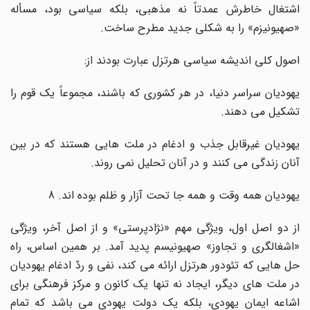
اشتغال خاطرش عمدتاً نه مذهبى، بلکه سیاسى بود، مسأله
«صهیونیزم» را به شکلى جدید مطرح ساخت.
اصول کلى اندیشه سیاسى هرتزل عبارت بودند از:
یهودیان سراسر دنیا، در هر کشورى که باشند، مجموعاً یک قوم را
تشکیل مى دهند.
یهودیان غیرقابل جذب و ادغام در ملت هایى هستند که در بین
آنان زندگى مى کنند و در آنان تحلیل نمى روند.
یهودیان همه وقت و همه جا تحت آزار و ظلم بوده اند. 8
از دو اصل اول، ویژگى مهم «نژادپرستى» و از اصل آخر، ویژگى
«اشغالگرى و تجاوز» صهیونیسم پدید آمد. بر همین اساس، راه
حل هایى که تئودور هرتزل ارائه مى کند، نفى و ردّ ادغام یهودیان
در ملت هاى دیگر، ایجاد نه تنها یک کانون و مرکز فرهنگى براى
اشاعه ایمان یهودى، بلکه یک دولت یهودى مى باشد که تمام