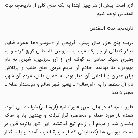
لازم است پیش از هر چیز، ابتدا به یک نماى کلى از تاریخچه بیت
المقدس توجه کنیم:
تاریخچه بیت المقدس
قریب پنج هزار سال پیش، گروهى از «یبوسى»ها همراه قبایل
دیگر کنعانى از جزیرة العرب به سرزمین فلسطین کوچ کرده و به
رهبرى ملیک صادق در گوشه اى از آن سرزمین، شهرى به نام
«یبوس» بنا نهادند. حاکم آن مردم مردى صلح طلب و پرتلاش
براى عمران و آبادانى آن دیار بود. به همین دلیل، مردم آن شهر،
نام آن منطقه را به «اورسالم» ـ یعنى شهر سالم و دوستدار صلح ـ
تغییر دادند.
«اورسالم» که در زبان عبرى «اورشالم» (اورشلیم) خوانده مى شود،
هفده بار مورد حمله و محاصره قرار گرفت و چندین بار با خاک
یکسان شد و مردم آن از دم تیغ گذشتند. این شهر پانزده قرن در
دست یبوسى ها (کنعانیانى که از جزیرة العرب آمده و پایه گذار