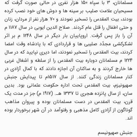
مسلمانان، 3 با سپاه 150 هزار نفرى در حالى صورت گرفت که
مسیحیان علامت صلیب بر سینه ها و دوش هاى خود نصب کرده
بودند، بیت المقدس را تسخیر نمودند و 70 هزار نفر از مردان، زنان
و حتى اطفال را قتل عام کردند. صلاح الدین ایوبى در سال 1187 م
آن را باز پس گرفت. اروپاییان بار دیگر در سال 1248 م بر اثر
لشکرکشى مجدّد صلیبى ها و قراردادى که با پادشاه وقت امضا
کردند، بیت المقدس را تسخیر نمودند، اما دیرى نپایید که در سال
1224 م مسلمانان دوباره بیت المقدس را از سلطه و اشغال غربى
ها خارج کردند و به ساکنان آن اجازه دادند که با کمال آزادى در
کنار مسلمانان زندگى کنند. از سال 1517م تا پیدایش جنبش
صهیونیزم، بیت المقدس تحت اداره حکومت عثمانى بود. بدین
سان، از سال پانزده هجرى تا 1337 هـ. (1917 م) جز در مدت یک
قرن، بیت المقدس در دست مسلمانان بوده و پیروان مذاهب
گوناگون از آزادى کامل مذهبى و رفتوآمد در آن شهر برخوردار بوده
اند.
جنبش صهیونیسم