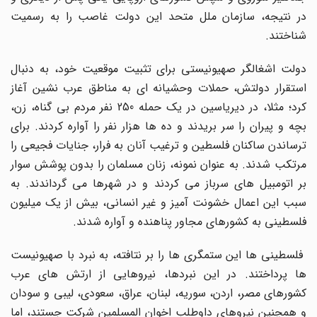
در نتیجه، سازمان ملل متحد این دولت غاصب را به رسمیت
شناختند.
دولت اشغالگر صهیونیستى براى تثبیت موقعیت خود، به دنبال
استقرار دولتش، حملات وحشیانه اى به مناطق عرب نشین آغاز
کرد؛ مثلا، در دیریاسین در یک حمله 250 نفر مردم بى گناه، زن،
بچه و پیران را سر بریدند و ده ها هزار نفر را آواره کردند. براى
ترساندن ساکنان فلسطین و ترغیب آنان به فرار، جنایات فجیعى را
مرتکب شدند. به عنوان نمونه، زنان مسلمان را بدون پوشش سوار
بر اتومبیل هاى سرباز مى کردند و در شهرها مى گرداندند. به
سبب این اعمال خشونت آمیز و غیر انسانى، بیش از یک میلیون
فلسطینى به کشورهاى مجاور پناهنده و آواره شدند.
فلسطینى ها این ستمگرى ها را بر نتافته، به نبرد با صهیونیست
ها پرداختند. در این نبردها، نیروهایى از ارتش هاى عرب
کشورهاى مصر، اردن، سوریه، لبنان، عراق، سعودى، لیبى و سودان
و همچنین نیروهاى داوطلب اخوان المسلمین شرکت جستند، اما