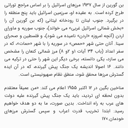
بن گورین از سال 1937 مرزهاى اسرائیل را بر اساس مراجع توراتى
طرح کرده است. به عقیده او، سرزمین اسرائیل باید پنج منطقه را
در برگیرد. جنوب لبنان تا رودخانه لیتانى (که بن گورین آن را
«بخش شمالى اسرائیل غربى» مى خواند)، جنوب سوریه و ماوراى
اردن (آنچه امروزه «اردن» نامیده مى شود)، و فلسطین و صحراى
سینا. آنان حتى شهر «حمص» در سوریه را با شهر «حمات»، که در
سفر اعداد (باب 34 آیات 1و 2و 8) مرز شمالى کنعان را مشخص
مى سازد، یکى دانسته، برخى دیگر این شهر را حتى در ترکیه مى
دانند. 16 اصولا اندیشه یک جنگ پیش گیرنده، که در آن ایده
گسترش مرزها محقق شود، منطق نظام صهیونیستى است.
مناخین بگین در 12 اکتبر 1955 اعلام مى کند: «من عمیقاً معتقدم
بدون لحظه اى تردید، باید یک جنگ پیش گیرنده علیه دولت
هاى عرب به راه انداخت. بدین صورت، ما به دو هدف خواهیم
رسید: ابتدا تخریب قدرت اعراب و سپس گسترش مرزهاى
خودمان.»17