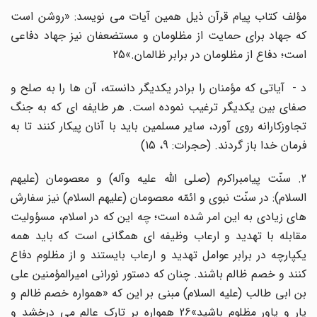
مؤلف کتاب پیام قرآن ذیل همین آیات مى نویسد: «روشن است
که جهاد براى حمایت از مظلومان و مستضعفان نیز جهاد دفاعى
است؛ دفاع از مظلومان در برابر ظالمان.»25
د - آیاتى که مؤمنان را برادر یکدیگر دانسته، آن ها را به صلح و
صفاى بین یکدیگر ترغیب نموده است. هر طایفه اى که به جنگ
تجاوزکارانه روى آورد، سایر مسلمین باید با آنان پیکار کنند تا به
فرمان خدا باز گردند. (حجرات: 9، 15)
2. سنّت پیامبراکرم (صلى الله علیه وآله) و معصومان (علیهم
السلام): در سنّت نبوى و ائمّه معصومان (علیهم السلام) نیز سفارش
هاى زیادى به این امر شده است؛ چه این که در اسلام، مسؤولیت
مقابله با تهدید و ارعاب وظیفه اى همگانى است که باید همه
یکپارچه در برابر عوامل تهدید و ارعاب بایستند و از مظلوم دفاع
کنند و خصم ظالم باشند. چنان که دستور نورانى امیرالمؤمنین على
بن ابى طالب (علیه السلام) مبنى بر این که «همواره خصم ظالم و
یار و یاور مظلوم باشید»26 همواره بر تارک عالم مى درخشد و