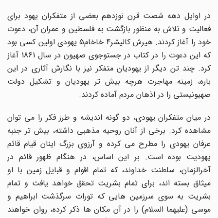
در اوایل دهه شصت قرن نوزدهم بعضى از متفکران یهود براى
فعالیت و تلاش به منظور بازگشت به فلسطین و عمران آن، دعوت
خود را آغاز کردند. هیرش کالیشر4 خاخام5 یهودى اولین کسى بود
که این دعوت را در کتاب در جستوجوى صهیون در سال 1861 آغاز
کرد. چند تن دیگر از یهودیان متفکر نیز با نگارش آثارى در این
باره، زمینه مهاجرت هرچه بیش تر یهودیان و تشکیل دولت
صهیونیستى را در اذهان مردم آماده کردند.
در میان متفکران یهودى، دو گونه اندیشه و طرز فکر را مى توان
مشاهده کرد. برخى از آنان روحیه مذهبى داشته، بیش تر جنبه
عرفان یهودى را مطرح مى کرده و آرزوى بزرگ اینان قیام قائم
یهودیت بوده است. بر این اساس، در هنگام ظهور قائم در
آخرالزمان، سلطنت خداوند، که تمام اقوام و قبایل زمین با او
میثاق بسته اند، براى تمام بشریت تحقق خواهد یافت و تمام
بشریت به سوى سرزمین هایى که تورات سرگذشت ابراهیم و
موسى (علیهما السلام) را در آن مکان ها ذکر کرده، روان خواهند