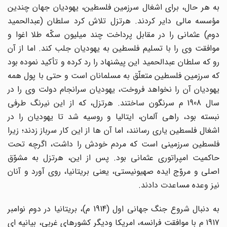
به هر حال، براى اشغال سرزمین فلسطین، یهودیان جهان چندین
مؤسسه مالى دایر کردند. هرتزل تلاش کرد سلطان (عبدالحمید
دوم) عثمانى را در مقابل پرداخت چند میلیون سکّه طلا اغوا و
موافقت وى را با تسلیم فلسطین به یهودیان جلب کند. اما از آن
رو که سلطان عبدالحمید این پیشنهاد را رد کرده و تأکید نموده بود
که سرزمین فلسطین متعلّق به مسلمانان است و حتى با پول همه
یهودیان آن را نخواهد فروخت، یهودیان سرانجام دولت وى را در
سال 1908 م سرنگون ساختند. هرتزل، که از این نیرنگ طرفى
نبسته بود، راهى آلمان، ایتالیا و روسیه شد تا یهودیان را در
اشغال فلسطین یارى رسانند، اما آن ها از این کار سرباز زدند؛ زیرا
فلسطین سرزمینى است که مردم خودش را داشت، اگرچه تحت
حاکمیت امپراتورى عثمانى بود. پس از این، هرتزل به مشوّق
اصلى و مروّج ایده صهیونیستى، یعنى بریتانیا، روى آورد و آنان
نیز وعده مساعدت دادند.
به دنبال شروع جنگ جهانى اول (1914 م)، بریتانیا در دوم نوامبر
1917 م با موافقت فرانسه، امریکا ودیگر کشورهاى غربى، بیانیه اى