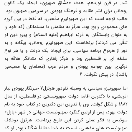
شد. در قرن نوزدهم، هدف «عشّاق صهیون» ایجاد یک کانون
روحانى براى نشر عقاید و فرهنگ یهودى در سرزمین صهیون بود.
جالب توجه است که این صهیونیزم مذهبى، که فقط در بین گروه
هاى محدودى رایج بود، هرگز به دشمنى با مسلمانان (که خود را
به عنوان وابستگان به ذریّه ابراهیم (علیه السلام) و پیرو دین او
تلقّى مى کردند) برنخاست. این صهیونیزم روحانى، بیگانه و به
دور از هرنوع برنامه سیاسى، براى ایجاد یک دولت و یا هر نوع
سلطه اى بر فلسطین بود و هرگز رفتارى که نشانگر علاقه به
درگیرى بین جوامع یهودى و مردم عرب (مسلمان یا مسیحى
باشد)، در پیش نگرفت. 6
اما صهیونیزم سیاسى به وسیله تئودور هرتزل7 خبرنگار یهودى تبار
اتریشى، با دکترین اقامه دولت صهیونیستى در فلسطین، از سال
1882 م شکل گرفت. وى با تدوین این دکترین در کتاب خود به نام
دولت یهود، پس از اولین کنگره صهیونیست جهانى در شهر «بازل»
سوئیس به فکر عملى کردن این طرح پرداخت. هرتزل برخلاف
صهیونیست هاى مذهبى، نسبت به خدا مطلقاً شکّاک بود. او که