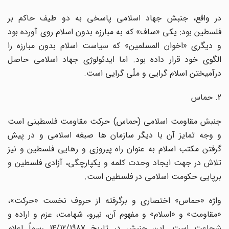
در واقع، جنبش جهاد اسلامى پاسخى به دو طیف حاکم بر
فلسطین بود: یکى «ساف» که به مبارزه بدون اسلام روى آورده بود
و دیگرى «اخوان المسلمین» که سیاست اسلام بدون مبارزه را
الگوى خود قرار داده بود. اما ایدئولوژى جهاد اسلامى حاصل
درآمیختن اسلام گرایى و ملّى گرایى است.
2. حماس
جنبش مقاومت اسلامى (حماس) حرکت مقاومت فلسطینى است
و وجه تمایز آن با دیگر سازمان ها صبغه اسلامى و در پیش
گرفتن مکتب اسلام به عنوان راه پیروزى و رهایى فلسطین و نیز
تلاش در جهت ایجاد وحدت کلمه و یکپارچگى، آزادى فلسطین و
برپایى حکومت اسلامى در فلسطین است.
واژه «حماس» اختصارى و برگرفته از حروف نخست «حرکت»،
«مقاومت» و «اسلام» و مفهوم آن، نیرو، شهامت، عزم و اراده و
شجاعت است. این جنبش در تاریخ 14/12/1987 رسماً اعلام