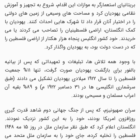
بریتانیاى استعمارگر به موازات این اقدام، شروع به تجهیز و آموزش
نظامى یهودیان کرد و مساحت هاى وسیعى از زمین هاى دولتى
را در اختیار آنان قرار داد تا شهرک هایى احداث کنند. یهودیان با
کمک انگلستان، اراضى فلسطینیان را تصاحب مى کردند یا مى
خریدند. خود کشور انگلیس پنجاه هزار هکتار از اراضى فلسطین را
که در دست دولت بود، به یهودیان واگذار کرد.
با وجود همه تلاش ها، تبلیغات و تمهیداتى که پس از بیانیه
بالفور براى بازگشت یهودیان صورت گرفت، تنها 11% جمعیت
فلسطین را تا سال 1922 میلادى یهودیان تشکیل مى دادند (طبق
سرشمارى انگلیسى ها در 31 دسامبر 1922 م) و 89% بقیه آن
اعراب مسلمان و مسیحى بودند.
سران صهیونیزم، که پس از جنگ جهانى دوم شاهد قدرت گیرى
روزافزون امریکا بودند، خود را به این کشور نزدیک نمودند.
انگلستان اعلام کرد که طبق نظر سازمان ملل در روز 15 مه 1948
فلسطین را تخلیه کرده، جاى خود را به سازمان ملل متحد مى