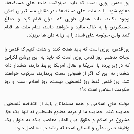
روز قدس روزى است که باید سرنوشت ملت هاى مستضعف
معلوم شود. باید ملت هاى مستضعف در مقابل مستکبرین اعلان
وجود بکنند، باید همان طورى که ایران قیام کرد و دماغ
مستکبرین را به خاک مالید و خواهد مالید، تمام ملت ها قیام
کنند واین جرثومه هاى فساد را به زباله دان ها بریزند.
روز قدس، روزى است که باید همّت کنند و همّت کنیم که قدس را
نجات بدهیم. روز قدس روزى است که باید به این روشن فکرانى
که در زیر پرده با امریکا و عمّال امریکا روابط دارند، هشدار داد؛
هشدار به این که اگر از فضولى دست برندارند، سرکوب خواهند
شد. روز قدس فقط روز فلسطین نیست، روز اسلام است و روز
حکومت اسلامى است.»19
دولت هاى اسلامى و همه مسلمانان باید از انتفاضه فلسطین
حمایت کنند. حمایت ما از مردم مظلوم فلسطین نه تنها یک حق
مشروع در اسلام و حقوق بین الملل معاصر، بلکه به عنوان یک
وظیفه دینى، ملّى و انسانى است که ریشه در سه اصل دارد: