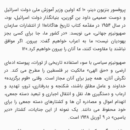
پروفسور بنزیون دینر، 10 که اولین وزیر آموزش ملى دولت اسرائیل
و دوست صمیمى داود بن گورین، بنیانگذار دولت اسرائیل، بود،
در سال 1954 در مقدّمه کتاب تاریخ هاگاناه11 از انتشارات سازمان
صهیونیزم جهانى، مى نویسد: «در کشور ما، جا براى کسى بجز
یهودیان نیست؛ ما به اعراب خواهیم گفت: بیرون. اگر موافق
نباشند یا مقاومت کنند، ما آنان را بیرون خواهیم کرد.»12
صهیونیزم سیاسى با سوء استفاده تاریخى از تورات، پیوسته ادعاى
ارضى و «حق الهى» مالکیت بر فلسطین را مطرح مى کند. در
نگرش آنان، همه چیز براى آنان مجاز است. وقتى «قوم برگزیده»
خداوند و عامل مطلق باشند، شکنجه و بدرفتارى، ترور، تهدید و
ارعاب و دستگیرى ها، نقل و انتقال اجبارى و تبعید دسته جمعى،
انهدام اموال و مصادره آن ها و کشتارهاى دسته جمعى را براى
خود محفوظ مى دانند. یک نمونه از این جنایات، کشتار «دیر
یاسین» در 9 آوریل 1948 است.