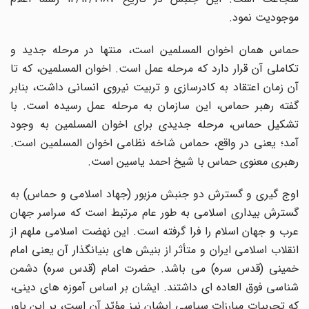
موجودیت نمود.
حماس همان اخوان المسلمین است، منتها در مرحله جدید و
تکاملى آن قرار دارد که مرحله عمل است. اخوان المسلمین، که تا
آن زمان اعتقاد به کادرسازى و تربیت نیروى انسانى داشت، بنابر
گفته رهبر حماس، این سازمان به مرحله عمل رسیده است. با
تشکیل حماس، مرحله جدیدى براى اخوان المسلمین به وجود
آمد؛ یعنى در واقع، حماس شاخه نظامى اخوان المسلمین است.
رهبرى معنوى حماس با شیخ احمد یاسین است.
اوج گیرى و گسترش دو جنبش مزبور (جهاد اسلامى و حماس) به
گسترش بیدارى اسلامى به طور عام مرتبط است که سراسر جهان
عرب و جهان اسلام را فرا گرفته است. این نهضت اسلامى ملهم از
انقلاب اسلامى ایران و متأثر از بنیش هاى بنیانگذار آن یعنى امام
خمینى (قدس سره) مى باشد. حضرت امام (قدس سره) دشمن
شناسى فوق العاده اى داشتند. ایشان بر اساس آموزه هاى دینى،
که تجربیات مبارزات سیاسى ایشان نیز مؤیّد آن است، بر این باور