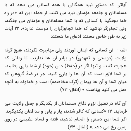
آیاتى که دستور نبرد همگانى با همه کسانى مى دهد که با
مسلمانان و جامعه مؤمنان نبرد مى کنند، از جمله این که «در راه
خدا بجنگید با کسانى که با شما مسلمانان و مؤمنان مى جنگند،
ولى تجاوزگر نباشید که خدا تجاوزگران را دوست ندارد»، 22 آیات
زیر به طور خاص مستند ادعاى ما هستند:
الف - آن کسانى که ایمان آوردند ولى مهاجرت نکردند، هیچ گونه
ولایت (دوستى و تعهدى) در برابر آن ها ندارید، تا زمانى که
هجرت کنند، و تنها اگر در (حفظ) دین (خود) از شما یارى بطلبند،
بر شما لازم است که آن ها را یارى کنید، جز بر ضدّ گروهى که
میان شما و آن ها پیمان (ترک مخاصمه) است و خداوند به آنچه
عمل مى کنید بیناست.» (انفال: 73)
آن گاه در تعلیل لزوم دفاع مسلمانان از یکدیگر و جعل ولایت مى
فرماید: 23 «کسانى که کافر شدند، یار و یاور و مدافعان یکدیگرند.
اگر شما این دستور را انجام ندهید، فتنه و فساد عظیمى در روى
زمین رخ مى دهد.» (انفال: 73)