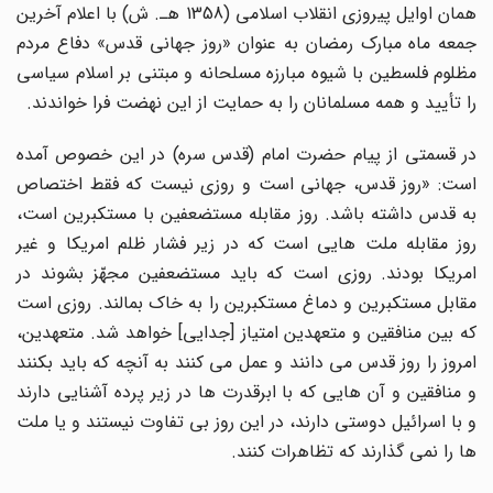
همان اوایل پیروزى انقلاب اسلامى (1358 هـ. ش) با اعلام آخرین
جمعه ماه مبارک رمضان به عنوان «روز جهانى قدس» دفاع مردم
مظلوم فلسطین با شیوه مبارزه مسلحانه و مبتنى بر اسلام سیاسى
را تأیید و همه مسلمانان را به حمایت از این نهضت فرا خواندند.
در قسمتى از پیام حضرت امام (قدس سره) در این خصوص آمده
است: «روز قدس، جهانى است و روزى نیست که فقط اختصاص
به قدس داشته باشد. روز مقابله مستضعفین با مستکبرین است،
روز مقابله ملت هایى است که در زیر فشار ظلم امریکا و غیر
امریکا بودند. روزى است که باید مستضعفین مجهّز بشوند در
مقابل مستکبرین و دماغ مستکبرین را به خاک بمالند. روزى است
که بین منافقین و متعهدین امتیاز [جدایى] خواهد شد. متعهدین،
امروز را روز قدس مى دانند و عمل مى کنند به آنچه که باید بکنند
و منافقین و آن هایى که با ابرقدرت ها در زیر پرده آشنایى دارند
و با اسرائیل دوستى دارند، در این روز بى تفاوت نیستند و یا ملت
ها را نمى گذارند که تظاهرات کنند.