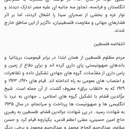
انگلستان و فرانسه، تجاوز سه جانبه اى علیه مصر تدارک دیدند و
نوار غزه و بخشى از صحراى سینا را اشغال کردند، اما بر اثر
فشارهاى جهانى و مقاومت فلسطینیان، ناگزیر از این مناطق خارج
شدند.
انتفاضه فلسطین
مردم مظلوم فلسطین از همان ابتدا در برابر قیمومیت بریتانیا و
باندهاى صهیونیستى پاى دارى کرده اند و براى دفاع از زمین و
پاس دارى از مقدّسات، گروه هاى جهادى تشکیل داده و تظاهرات
و اعتصاب هاى عمومى به راه انداخته اند. قیام هاى 1920، 1923 و
1929 که به «انقلاب براق» معروف گشت، از آن جمله است. شیخ
عزّالدین قسّام با تشکیل گروه هاى اسلامى ـ جهادى به نبرد با
انگلیسى ها و صهیونیست ها پرداخت و سرانجام، در سال 1935
به شهادت رسید. در پى شهادت عزالدین قسّام، فلسطین به رهبرى
حاج امین حسینى، مفتى اعظم قدس، یکپارچه قیام کرد و حسن
سلامه، عبدالرحیم الحاج محمد و عبدالرحیم محمود و برخى دیگر