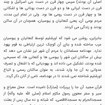
اصلى آن بودند) سپس چهار قرن در دست بنى اسرائیل و چند
قرن در دست ایرانى ها و دو قرن در دست یونانى ها و اشکانى
ها و چهار قرن در دست رومى ها بود. ولى در تمام این مدت،
مردم بومى آن، یعنى کنعانیان و یبوسیان، همچنان در آن ساکن
بودند و زندگى مى کردند.
بنابراین، روشن مى شود که اورشلیم توسط کنعانیان و یبوسیان
عرب ساخته شده و بناى آن کوچک ترین ارتباطى به قوم یهود
ندارد. عهدنامه مسلمانان با مردم آن شهر نیز نشان مى دهد که
بیش تر ساکنان این شهر را یبوسى ها و کنعانى ها، که مسیحى
شده بودند، تشکیل مى داده اند و یهودیانى که با اشغال و تصرف
عدوانى به آن جا وارد شدند، به عنوان ساکنان رسمى و اتباع
اورشلیم شناخته نمى شدند تا در عهدنامه، نامى از آنان ذکر گردد.
قرآن مجید آن جا را پربرکت (مبارک) نامیده است. محل معراج و
سیر و سفر معنوى رسول مکرّم اسلام (صلى الله علیه وآله) از
مسجدالحرام به مسجدالاقصى، که شبانه و ده سال پس از بعثت