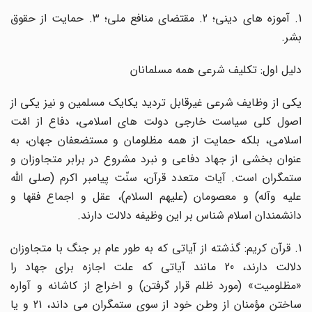
1. آموزه هاى دینى؛ 2. مقتضاى منافع ملى؛ 3. حمایت از حقوق
بشر.
دلیل اول: تکلیف شرعى همه مسلمانان
یکى از وظایف شرعى غیرقابل تردید یکایک مسلمین و نیز یکى از
اصول کلى سیاست خارجى دولت هاى اسلامى، دفاع از امّت
اسلامى، بلکه حمایت از همه مظلومان و مستضعفان جهان، به
عنوان بخشى از جهاد دفاعى و نبرد مشروع در برابر متجاوزان و
ستمگران است. آیات متعدد قرآن، سنّت پیامبر اکرم (صلى الله
علیه وآله) و معصومان (علیهم السلام)، عقل و اجماع فقها و
دانشمندان اسلام شناس بر این وظیفه دلالت دارند.
1. قرآن کریم: گذشته از آیاتى که به طور عام بر جنگ با متجاوزان
دلالت دارند، 20 مانند آیاتى که علت اجازه براى جهاد را
«مظلومیت» (مورد ظلم قرار گرفتن) و اخراج از کاشانه و آواره
ساختن مؤمنان از وطن خود از سوى ستمگران مى داند، 21 و یا