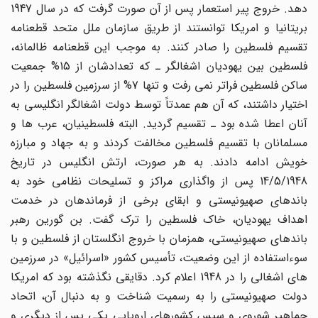
دهد. خروج پیر استعمار پس از آن صورت گرفت که در سال 1947
بریتانیا و امریکا توانستند از طریق سازمان ملل متحد قطعنامه
تقسیم فلسطین را صادر کنند. به موجب این قطعنامه ظالمانه،
فلسطین بین یهودیان اشغالگر ـ که تعدادشان از 15% جمعیت
ساکن فلسطین فراتر نمى رفت و تنها 7% از سرزمین فلسطین را در
اختیار داشتند، که آن هم عمدتاً توسط دولت اشغالگر انگلیسى به
آنان اعطا شده بود ـ تقسیم گردید. البته فلسطینیان، عرب ها و
مسلمانان با تقسیم فلسطین مخالفت کردند و به جهاد و مبارزه
خویش ادامه دادند. به هر صورت، ارتش انگلیس در تاریخ
14/5/1948 پس از واگذارى مراکز و تسلیحات نظامى خود به
باندهاى صهیونیستى و ابقاى برخى از فرماندهان در خدمت
اهداف یهودیان، خاک فلسطین را ترک گفت. بن گورین رهبر
باندهاى صهیونیستى، همزمان با خروج انگلستان از فلسطین و با
سوءاستفاده از این وضعیت، تأسیس کشور «اسرائیل» در سرزمین
هاى اشغالى را در 1948 اعلام کرد. دقایقى نگذشته بود که امریکا
دولت صهیونیستى را به رسمیت شناخت و به دنبال آن، اتحاد
جماهیر شوروى و سپس کشورهاى اروپایى یکى پس از دیگرى و