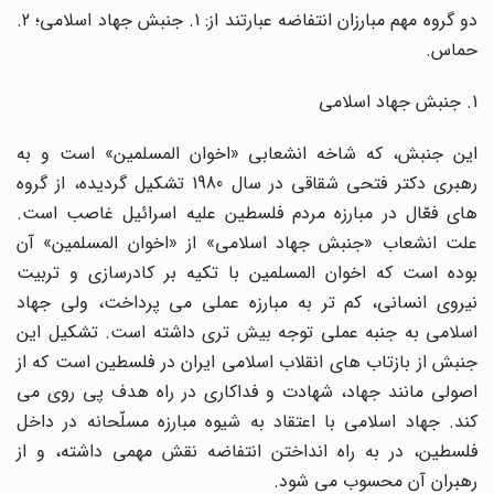
دو گروه مهم مبارزان انتفاضه عبارتند از: 1. جنبش جهاد اسلامى؛ 2.
حماس.
1. جنبش جهاد اسلامى
این جنبش، که شاخه انشعابى «اخوان المسلمین» است و به
رهبرى دکتر فتحى شقاقى در سال 1980 تشکیل گردیده، از گروه
هاى فعّال در مبارزه مردم فلسطین علیه اسرائیل غاصب است.
علت انشعاب «جنبش جهاد اسلامى» از «اخوان المسلمین» آن
بوده است که اخوان المسلمین با تکیه بر کادرسازى و تربیت
نیروى انسانى، کم تر به مبارزه عملى مى پرداخت، ولى جهاد
اسلامى به جنبه عملى توجه بیش ترى داشته است. تشکیل این
جنبش از بازتاب هاى انقلاب اسلامى ایران در فلسطین است که از
اصولى مانند جهاد، شهادت و فداکارى در راه هدف پى روى مى
کند. جهاد اسلامى با اعتقاد به شیوه مبارزه مسلّحانه در داخل
فلسطین، در به راه انداختن انتفاضه نقش مهمى داشته، و از
رهبران آن محسوب مى شود.