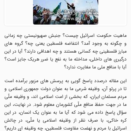
ماهیت حکومت اسرائیل چیست؟ جنبش صهیونیستى چه زمانى
و چگونه به وجود آمد؟ انتفاضه فلسطین یعنى چه؟ گروه هاى
مبارز فلسطینى چه کسانى هستند و چه اهدافى دارند؟ آیا در این
درگیرى هاى داخلى، مداخله ما به نفع یا ضرر هریک جایز است؟
آیا با منافع ملى ما مغایرت ندارد؟
این مقاله درصدد پاسخ گویى به پرسش هاى مزبور برآمده است
تا در پرتو آن، وظیفه شرعى ما به عنوان دولت جمهورى اسلامى و
مردم مسلمان ایران، که بخشى از امت اسلامى اند، و وظیفه ملّى
ما در جهت حفظ منافع ملّى کشورمان معلوم شود. در نهایت، این
سؤال پاسخ داده مى شود که آیا ما به عنوان یک انسان، در این
کره خاکى، با صرف نظر از وظیفه اسلامى یا ملّى، در چالش
اسرائیل با مردم و نهضت مقاومت فلسطین، چه وظیفه اى داریم؟