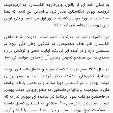
به شکل نامه اى از بالفور، وزیرخارجه انگلستان، به لردروچیلد،
ثروتمند یهودى انگلستان، صادر کرد. بر اساس این نامه، که بعداً
به «بیانیه بالفور» موسوم گشت، بالفور قول مى دهد وطنى قومى
براى یهودیان در فلسطین ایجاد کند.
در اعلامیه بالفور به صراحت آمده است: «دولت شاهنشاهى
انگلستان نظر لطف مخصوصى به تشکیل وطن ملّى یهود در
فلسطین دارد و در آینده اى نزدیک، نهایت سعى و کوشش در راه
رسیدن به این هدف و تسهیل وسایل آن را مبذول خواهد کرد.»18
در سال 1918 همزمان با شکست ترکیه و اشغال فلسطین توسط
بریتانیا، کشورهاى یادشده تلاش کردند زمینه و بستر برپایى
دولت یهودى را در فلسطین مهیّا سازند و در همین رابطه، جامعه
ملل با قیمومیت بریتانیا بر فلسطین به منظور برپایى دولت یهودى
در فلسطین موافقت نمود. بریتانیا نیز نماینده اى یهودى تبار به نام
هربرت صاموئیل را در سال 1920 میلادى به فلسطین گسیل داشت
تا مقدّمات کوچ یهودیان سراسر جهان به فلسطین را فراهم آورد.