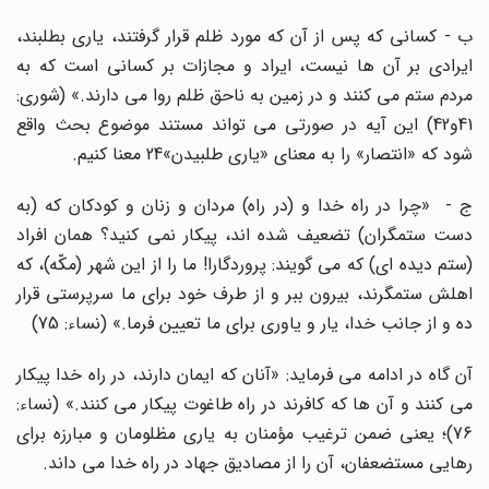
ب - کسانى که پس از آن که مورد ظلم قرار گرفتند، یارى بطلبند،
ایرادى بر آن ها نیست، ایراد و مجازات بر کسانى است که به
مردم ستم مى کنند و در زمین به ناحق ظلم روا مى دارند.» (شورى:
41و42) این آیه در صورتى مى تواند مستند موضوع بحث واقع
شود که «انتصار» را به معناى «یارى طلبیدن»24 معنا کنیم.
ج - «چرا در راه خدا و (در راه) مردان و زنان و کودکان که (به
دست ستمگران) تضعیف شده اند، پیکار نمى کنید؟ همان افراد
(ستم دیده اى) که مى گویند: پروردگارا! ما را از این شهر (مکّه)، که
اهلش ستمگرند، بیرون ببر و از طرف خود براى ما سرپرستى قرار
ده و از جانب خدا، یار و یاورى براى ما تعیین فرما.» (نساء: 75)
آن گاه در ادامه مى فرماید: «آنان که ایمان دارند، در راه خدا پیکار
مى کنند و آن ها که کافرند در راه طاغوت پیکار مى کنند.» (نساء:
76)؛ یعنى ضمن ترغیب مؤمنان به یارى مظلومان و مبارزه براى
رهایى مستضعفان، آن را از مصادیق جهاد در راه خدا مى داند.