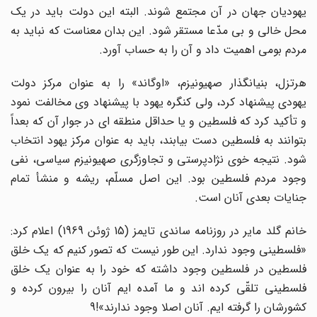
یهودیان جهان در آن مجتمع شوند. البته این دولت باید در یک
محل خالى و بى مدّعا مستقر شود. این بدان معناست که نباید به
مردم بومى اهمیت داد و آن را به حساب آورد.
هرتزل، بنیانگذار صهیونیزم، «اوگاند» را به عنوان مرکز دولت
یهودى پیشنهاد کرد، ولى کنگره یهود با پیشنهاد وى مخالفت نمود
و تأکید کرد که فلسطین و یا حداقل منطقه اى در جوار آن که بعداً
بتوانند به فلسطین دست بیابند، باید به عنوان مرکز یهود انتخاب
شود. نتیجه خوى نژادپرستى و تجاوزگرى صهیونیزم سیاسى، نفى
وجود مردم فلسطین بود. این اصل مسلّم، ریشه و منشأ تمام
جنایات بعدى آنان است.
خانم گلد مایر در روزنامه ساندى تایمز (15 ژوئن 1969) اعلام کرد:
«فلسطینى وجود ندارد. این طور نیست که تصور کنیم که یک خلق
فلسطین در فلسطین وجود داشته که خود را به عنوان یک خلق
فلسطینى تلقّى کرده اند و ما آمده ایم آنان را بیرون کرده و
کشورشان را گرفته ایم. آنان اصلا وجود ندارند»!9