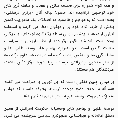
و همه اقوام همواره براى ضمیمه سازى و غصب و سلطه گرى هاى
خود توجیهى تراشیده اند. معمولا بهانه آنان «برترى فرهنگى»
بوده است که به مهاجم و غاصب، به اصطلاح یک مأموریت تمدن
بخش از طرف نژاد خود براى دیگران اعطا مى کرده و استفاده
ابزارى از مذهب، پوششى براى سلطه یک گروه اجتماعى بر دیگرى
بوده است. اندیشه «قوم برگزیده» از نظر تاریخى و سیاسى،
جنایت آفرین است؛ زیرا همواره تهاجم ها، توسعه طلبى ها و
سلطه گرى ها را مقدّس وانمود کرده است. اندیشه «قوم برگزیده»
از نظر مذهبى پذیرفتنى نیست؛ زیرا هرجا برگزیدگان باشند،
طردشدگان هم هستند.
بر مبناى چنین تفکرى است که بن گورین با صراحت مى گفت:
«مسأله ما حفظ وضع موجود نیست، وظیفه ماست که دولتى
متحرّک در جهت توسعه هرچه بیش تر ایجاد کنیم.»15
توسعه طلبى و تهاجم هاى وحشیانه حکومت اسرائیل از همین
منطق ظالمانه و غیرانسانى صهیونیزم سیاسى سرچشمه مى گیرد.