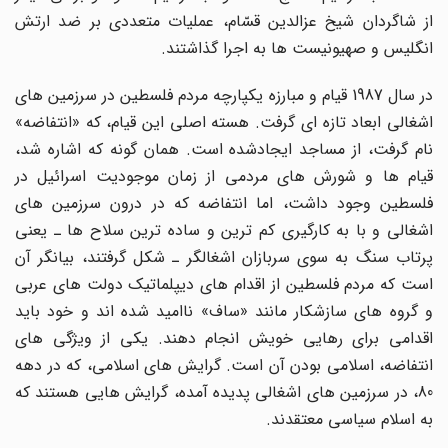
از شاگردان شیخ عزالدین قسّام، عملیات متعددى بر ضد ارتش
انگلیس و صهیونیست ها به اجرا گذاشتند.
در سال 1987 قیام و مبارزه یکپارچه مردم فلسطین در سرزمین هاى
اشغالى ابعاد تازه اى گرفت. هسته اصلى این قیام، که «انتفاضه»
نام گرفت، از مساجد ایجادشده است. همان گونه که اشاره شد،
قیام ها و شورش هاى مردمى از زمان موجودیت اسرائیل در
فلسطین وجود داشت، اما انتفاضه که در درون سرزمین هاى
اشغالى و با به کارگیرى کم ترین و ساده ترین سلاح ها ـ یعنى
پرتاب سنگ به سوى سربازان اشغالگر ـ شکل گرفتند، بیانگر آن
است که مردم فلسطین از اقدام هاى دیپلماتیک دولت هاى عربى
و گروه هاى سازشکار مانند «ساف» ناامید شده اند و خود باید
اقدامى براى رهایى خویش انجام دهند. یکى از ویژگى هاى
انتفاضه، اسلامى بودن آن است. گرایش هاى اسلامى، که در دهه
80، در سرزمین هاى اشغالى پدیده آمده، گرایش هایى هستند که
به اسلام سیاسى معتقدند.