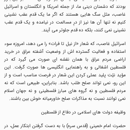
بودند که دشمنان دینى ما، از جمله امریکا و انگلستان و اسرائیل
غاصب، مثل سگ هایى هستند که اگر ما یک قدم عقب نشینى
کنیم نه تنها آن ها نیز از درِ مسالمت در نیامده و یک قدم عقب
نشینى نمى کنند، بلکه ده قدم جلوتر مى آیند.
اسرائیل غاصب، که شعار «از نیل تا فرات» را مى دهد، امروزه سوء
استفاده و فعالیت گسترده اش از وضعیت آشفته عراق در خرید
اراضى مردم عراق با همان نقشه اى صورت مى گیرد که در
فلسطین اشغالى و به راهنمایى انگلیسى ها صورت گرفت. این
مؤید نیّت پلید عملى کردن این شعار در فرصت مناسب است و از
این رو، نمى تواند صلح طلب باشد. بنابراین، طبیعى است که نه
مردم فلسطین و نه گروه هاى مبارز فلسطینى و نه جهان اسلام
نمى توانند نسبت به مذاکرات صلح خاورمیانه خوش بین باشند.
وظیفه دولت هاى اسلامى در دفاع از فلسطین
حضرت امام خمینى (قدس سره) با به دست گرفتن ابتکار عمل، در