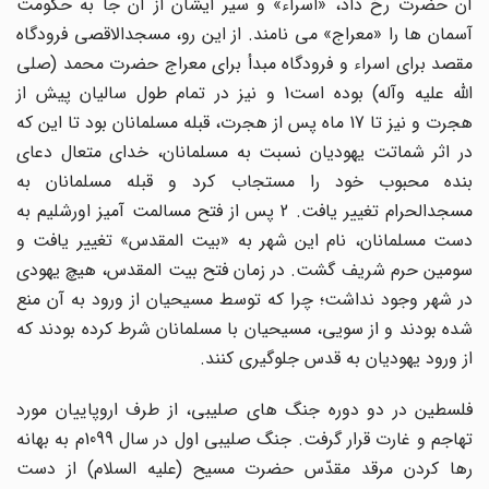
آن حضرت رخ داد، «اسراء» و سیر ایشان از آن جا به حکومت
آسمان ها را «معراج» مى نامند. از این رو، مسجدالاقصى فرودگاه
مقصد براى اسراء و فرودگاه مبدأ براى معراج حضرت محمد (صلى
الله علیه وآله) بوده است1 و نیز در تمام طول سالیان پیش از
هجرت و نیز تا 17 ماه پس از هجرت، قبله مسلمانان بود تا این که
در اثر شماتت یهودیان نسبت به مسلمانان، خداى متعال دعاى
بنده محبوب خود را مستجاب کرد و قبله مسلمانان به
مسجدالحرام تغییر یافت. 2 پس از فتح مسالمت آمیز اورشلیم به
دست مسلمانان، نام این شهر به «بیت المقدس» تغییر یافت و
سومین حرم شریف گشت. در زمان فتح بیت المقدس، هیچ یهودى
در شهر وجود نداشت؛ چرا که توسط مسیحیان از ورود به آن منع
شده بودند و از سویى، مسیحیان با مسلمانان شرط کرده بودند که
از ورود یهودیان به قدس جلوگیرى کنند.
فلسطین در دو دوره جنگ هاى صلیبى، از طرف اروپاییان مورد
تهاجم و غارت قرار گرفت. جنگ صلیبى اول در سال 1099م به بهانه
رها کردن مرقد مقدّس حضرت مسیح (علیه السلام) از دست