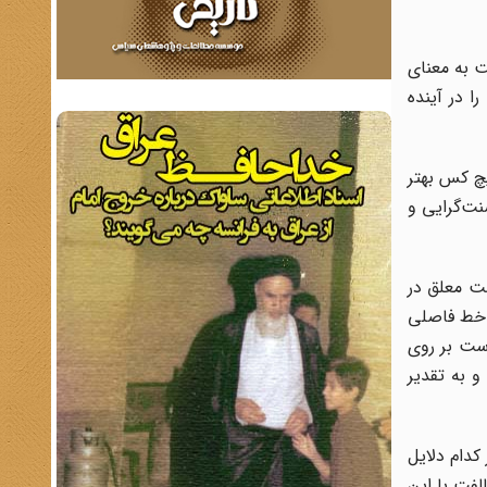
ت به معنای
 در آینده
چ کس بهتر
 سنت‌گرایی و
ت معلق در
 خط فاصلی
است بر روی
 به تقدیر
 کدام دلایل
فت با این