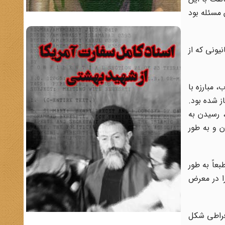
 مسئله بود
یونی که از
 مبارزه با
ز شده بود.
 رسیدن به
ن و به طور
اً به طور
را در معرض
افراطی شکل