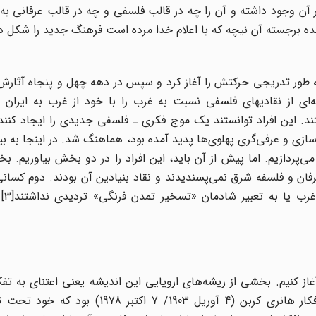
 آن وجود داشته و آن را چه در قالب فلسفی و چه در قالب عرفانی ب
نده برجسته آن نیچه که با اعلام خدا مرده است فرهنگ جدید را شکل دا
ه طور تدریجی حرکتش را آغاز کرد و سپس در دهه چهل و پنجاه آثارش
ای از نقادیهای فلسفی نسبت به غرب را با خود از غرب به ایران آو
د. این افراد توانستند یک موج فکری ـ فلسفی جدیدی را ایجاد کنند 
ازی و عرفی‌گری پهلوی‌ها پدید آمده بود، هماهنگ شد. در اینجا به بی
 می‌پردازیم. اما پیش از آن باید، این افراد را در دو بخش بیاوریم
فان و فلسفه شرق نمی‌پسندیدند و نقاد بنیادین آن بودند. دوم کسانی 
فُکُلیسم 
غاز کنیم. بخشی از ریشه‌های اروپایی این اندیشه یعنی اعتنای به تفک
فلسفی اسلام و ایران که مجدداً در ایران انعکاس یافت، افکار هانری کربن (4 آوریل 1903