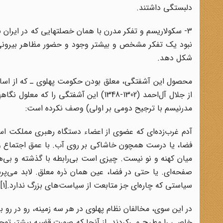
دلبستگی داشتند
.
3- سکولاریسم و تفکر مدرن با همان خصلتهایی که در ایران 
نبود یک تفکر مشخص و بیشتر وجود و حضور مظاهر بیرونی و 
شکل دهد
.
محصول این آشفتگی، معلق بودن حکومت پهلوی ـ که از اساس
از جلال آل‌احمد (1302-1348) این آشفتگ
مدرنیسم با ترجیح دومی بر اولی) وصف نکرده است
:
آدم غرب‌زده‌ای که عضوی از اعضاء دستگاه رهبری مملکت 
فضا، یا درست همچون خاشاکی بر روی آب. با عمق اجتماع و
میان کهنه‌ و نو نیست. چیزی است بی‌رابطه با گذشته و بی
صفحه‌ای. یا حتی در فضا، عین همان ذره معلق. لابد می‌پر
سیاستی که چاره‌ای جز متابعت از سیاست‌های بزرگ ندارد.
[1]
در این سوی، مخالفان نظام پهلوی در هر سه زمینه، رو در رو با 
خاصی را مطرح می‌کردند. از آنجا که صورت قضیه بیشتر توجه 