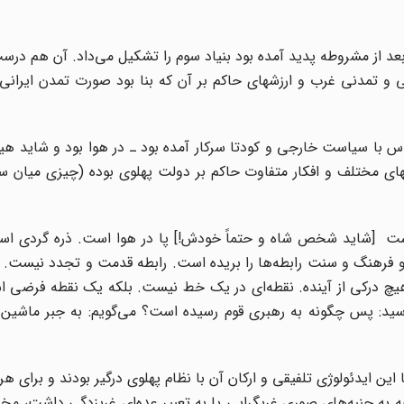
بعد از مشروطه پدید آمده بود بنیاد سوم را تشکیل می‌داد. آن هم درس
تمدنی غرب و ارزشهای حاکم بر آن که بنا بود صورت تمدن ایرانی را
 با سیاست خارجی و کودتا سرکار آمده بود ـ در هوا بود و شاید هی
ی را که معلول نگاههای مختلف و افکار متفاوت حاکم بر دولت پهلوی بوده (چیزی میان
است [شاید شخص شاه و حتماً خودش!] پا در هوا است. ذره گردی اس
 فرهنگ و سنت رابطه‌ها را بریده است. رابطه قدمت و تجدد نیست.
‌هیچ درکی از آینده. نقطه‌ای در یک خط نیست. بلکه یک نقطه فرضی 
سید: پس چگونه به رهبری قوم رسیده است؟ می‌گویم: به جبر ماشین و
این ایدئولوژی تلفیقی و ارکان آن با نظام پهلوی درگیر بودند و برای هر
به جنبه‌های صوری غربگرایی یا به تعبیر عده
ای غربزدگی داشت، مخال