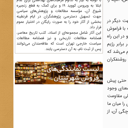
با توجه به نیاز به تداوم مراقبت‌های بهداشتی برای عدم
ابتلا به ویروس کووید 19 و برای کمک به قطع زنجیره
شیوع آن، مؤسسه مطالعات و پژوهش‌های سیاسی
جهت تسهیل دسترسی پژوهشگران در ایام قرنطینه
هت دیگر در
بخشی از آثار خود را به صورت رایگان در اختیار عموم
قرار داد.
 با فراموش
این آثار شامل مجموعه‌ای از اسناد، کتب تاریخ معاصر،
 در این راه
فصلنامه‌ مطالعات تاریخی و نیز فصلنامه مطالعات
برابر رژیم
سیاست خارجی تهران است که علاقه‌مندان می‌توانند
پس از ثبت نام، به آن دسترسی یابند.
م می‌شد که
روشنفکران
و حتی پیش
معنای وجود
لی مقاومت
را میان ما
چگی آن، از