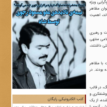
گرایی ویژه
وان مظاهر
ند، اهمیت
یت و رهبری
لامی منتهی
لی داشتند،
 با مظاهر
 بودند. در
گ، در قالب
روشنفکری و
کتب الکترونیکی رایگان
 شده، از یک
ش، آنچه را