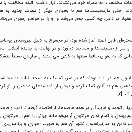
ات مختلف را به همراه خود می‌کشاند، قرار داشت. البته مخالفت با نو
ودند. حتی مارکسیست
ها هم با بسیاری دیگر از مظاهر جدید به عن
الفتها، در دامن چه کسی جمع می‌شد و او را در موضع رهبری می‌نشا
ستره‌ای قابل اعتنا آغاز شده بود، در مجموع به دلیل نیرومندی روحان
 و سر از حسینیه‌ها و مساجد درآورد و در نهایت به پدیده انقلاب اس
نی که به عنوان حافظ سنتها به ذهن می‌آمدند و سازمان نسبتاً متشک
انیون هم دریافته بودند که در عین تمسک به سنت، نباید به مخالفت
مذهبی هم به آنان کمک کرده و برخی از اندیشه‌های مذهبی را نو کرده
 شد.
[2]
ان تجدد و غربزدگی در همه عرصه‌ها، از اقتصاد گرفته تا ادب و فرهن
م پهلوی با تمام توان حرکتهای آزادیخواهانه ایرانی را اعم از حرکتهای 
 تا با شتاب دادن به مدرنیزاسیون کشور آن هم به صورت اجباری و برنامه‌ریزی
فکران ضد استبداد بگیرد و به آنان تفهیم کند که می‌تواند با همین رو