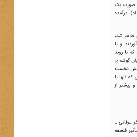
ه صورت یک
د)، درآمده
 ظاهر شد،
ردند و با
که با روند
ان گوشه‌ای
. بخش نخست
که تنها با
و غربزدگی مخالفت داشته و در اساس اقتباس از غرب یا به تعبیر شادمان «تسخیر تمدن فرنگی» تردیدی نداشتند[3] و بیشتر از
ر عرفانی ـ
/ 7 اکتبر 1978) بود که خود تحت تأثیر فلسفه