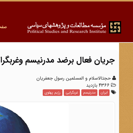
صفح
جریان فعال برضد مدرنیسم وغربگرای
حجت‎الاسلام و المسلمین رسول جعفریان
4366 بازدید
ایران
مدرنیسم
غربگرایی
رژیم پهلوی