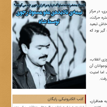
ی، در مرکز
تره حرکت،
 خاش تبعید
 و همه گیر بود که
زی انقلاب،
وجوانان آن
 اما امنیت
رفت.
کتب الکترونیکی رایگان
ه همافران،