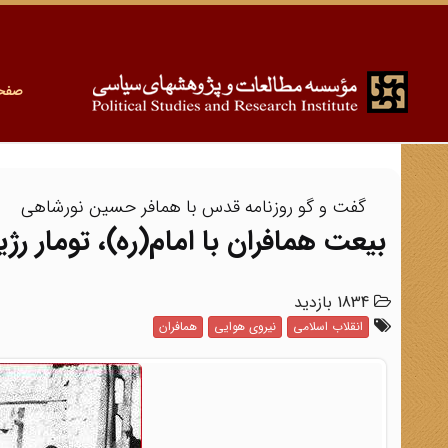
صفح
گفت و گو روزنامه قدس با همافر حسین نورشاهی
بیعت همافران با امام(ره)، تومار رژ
1834 بازدید
انقلاب اسلامی
نیروی هوایی
همافران