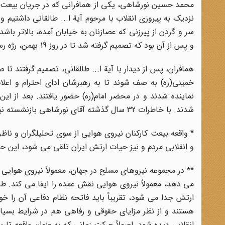
محمد حسین نورشاهی، یکی از همافرانی که در جریان بیعت با
نزدیک به پیروزی انقلاب با مرحوم آیة ا... طالقانی داشتیم و
سر و گردن از پیرزنی که عصازنان به خیابان آمده، بالاتر 
و پس از آن بود که تصمیم گرفته شد تا در روز 19 بهمن، رژه رسمی برگزار شود.”
خمینی(ره) به صف شوند تا به رهبرشان ادای احترام و اعل
نماینده شدند و در محضر امام(ره) حضور یافتند. بعد از این د
شدند. با خاطرات 32 سال گذشته آقای نورشاهی بازنشسته نیروی هوایی و مجری کنونی رادیو، در این گفتگو همراه ما باشید.
* واقعه بیعت کارکنان نیروی هوایی از سوی تحلیلگران و ناظ
و انقلابی مردم و نیز حیات ارتش ایران تلقی می شود، این
** در مجموعه نیروهای مسلح در جهان، معمولاً نیروی هوایی ج
می دهد، معمولاً نیروی هوایی نقش عمده را ایفا می کند. طب
ارتش جدا می شود، تقریباً باید فاتحه نظام دفاعی آن را
هستند و از نظر مزایای حقوقی و رفاهی هم در شرایط بسیار خ