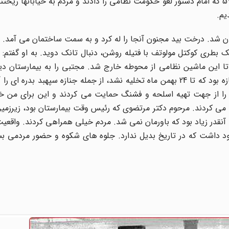
جسارت و شجاعت برای حرکت دادند. عصر روز 21 بهمن ماه 57 که امام دستور لغو حکومت نظامی را دادند و مردم به خیابانه
یم.
تان شد. درخت بید مجنون آنجا را له کرد و به سمت ساختمان می آمد.
اله به اسم مجتبی، با یک بطری کوکتل مولوتف با فتیله روشن، دنبال تانک دوید. به او گفتم
 تا این ماشین نظامی از محوطه خارج شد. مجتبی را به بیمارستان د
کردند که متأسفانه زنده نماند. در بیمارستان جرجانی 186 جنازه بود که تا 24 بهمن ماه تخلیه نشد، از جمله جنازه سپهبد 
ا را از جهت تهیه اسلحه و فشنگ حمایت می کردند و این برای من خا
 می کردند. مرحوم دکتر مرتضوی که رئیس وقت بیمارستان بود، زیرزمین 
آنقدر زیاد بود که باورمان نمی شد. مردم خیلی همراهی کردند. واقع
 داشت که در تاریخ بدیل ندارد. جلوه های شکوه و حضور مردمی بس