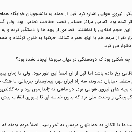
یکی نیروی هوایی اشاره کرد. قبل از حمله به دانشجویان خوابگاه همافر
ستقر شده بود. تمامی مراکز حساس تحت حفاظت نظامی بود. ولی گس
 این حجم انقلابی را نداشتند. تعدادی از بچه ها را دستگیر کرده و به
، در تحصن خانواده ها جلوی دادگستری، حداقل 50 هزار نفر از مردم هم با اینها همراه شدند. حرکتها به قدری توفنده
 دشوار می کرد.
 چه شکلی بود که دودستگی در میان نیروها ایجاد نشده بود؟
تی رخ داده باشد اما قبل از آن اصلاً این طور نبود. ولی تا زمان پیرو
 منطقه خیابان دماوند، سه راه ایران مهر، بیمارستان جرجانی تا هنگ ن
ه های نیروی هوایی بود. دو ماهی نه ژاندارمری بود و نه کلانتری،
کپارچگی و وحدت ملی بود که بدون خدشه ای تا پیروزی انقلاب پیش 
ما با اتکای به حمایتهای مردمی به ثمر رسید. اصلاً مردم بودند که ب