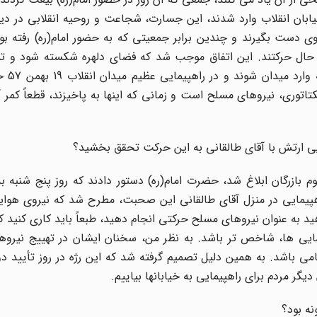
ابان انقلاب وارد شدند، این جسارت، شجاعت و روحیه انقلابی در دی
ی دست بگیرند و چندین برابر جمعیتی که به حضور امام(ره) رفته بو
حال حرکتند. این اتفاق موجب شد که فضای دلهره شکسته شود و تم
نیروهای ارتش این 
اتوری، نیروهای مسلح است و زمانی که اینها به پاخیزند، قطعاً کمر 
وایی ارتش با آقای طالقانی به این حرکت تحقق بخشید؟
م بازرگان ابلاغ شد، حضرت امام(ره) دستور دادند که روز پنج شنبه 
 راهپیمایی در منزل آقای طالقانی این صحبت، مطرح شد که نیروی هوا
د به عنوان نیروهای مسلح حرکتی انجام دهید، طبعاً باید کاری کنید 
یمایی ها، شاخص تر باشد. به نظر من، سخنان ایشان در تهییج نیروه
ظامی باشد. به همین دلیل تصمیم گرفته شد که این رژه در روز تأیید 
گر مردم برای راهپیمایی به خیابانها بیاییم.
ه بود؟