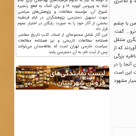
ا ریختند و کلانتری
با توجه به نیاز به تداوم مراقبت‌های بهداشتی برای عدم
ابتلا به ویروس کووید 19 و برای کمک به قطع زنجیره
شیوع آن، مؤسسه مطالعات و پژوهش‌های سیاسی
جهت تسهیل دسترسی پژوهشگران در ایام قرنطینه
 من با چشم
بخشی از آثار خود را به صورت رایگان در اختیار عموم
قرار داد.
: نرو... گفت:
این آثار شامل مجموعه‌ای از اسناد، کتب تاریخ معاصر،
یگری منتقل
فصلنامه‌ مطالعات تاریخی و نیز فصلنامه مطالعات
سیاست خارجی تهران است که علاقه‌مندان می‌توانند
بدره ای را آوردند که از
پس از ثبت نام، به آن دسترسی یابند.
طره بزرگی
آنجا را در
یت این است
یار مشهود