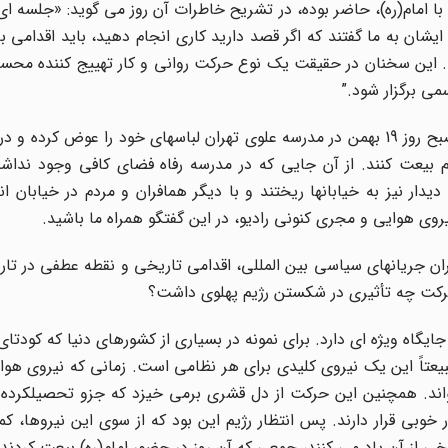
 امام(ره)، حاضر بوده، در تشریح خاطرات آن روز می گوید: «جلسه ای
 ایشان به ما گفتند که اگر قصد دارید کاری انجام دهید، باید اقدامی 
باشد. این سخنان در حقیقت یک نوع حرکت روانی و کار تهییج کننده م
همافران، پس از دیدار با آیة ا... طالقانی، تصمیم گرفتند تا صبح روز 19 بهمن در مدرسه علوی تهران لباسهای خود را عو
ام بیعت کنند. از آن جایی که در مدرسه رفاه فضای کافی وجود نداش
یدار نیز به خیابانها ریختند و با دیگر همافران و مردم در خیابان ان
ران جریانهای سیاسی بین المللی، اقدامی تاریخی و نقطه عطفی در تاری
 حرکت چه تأثیری در شکستن رژیم پهلوی داشت؟
ایگاه ویژه ای دارد. برای نمونه در بسیاری از کشورهای دنیا که کودتا
یعتاً این یک نیروی کلیدی برای هر نظامی است. زمانی که نیروی هوای
 خواند. همچنین این حرکت از دل قشری برمی خیزد که جزو تحصیلکرده
وبی قرار دارند. پس انتظار رژیم این بود که از سوی این نیروها، کم