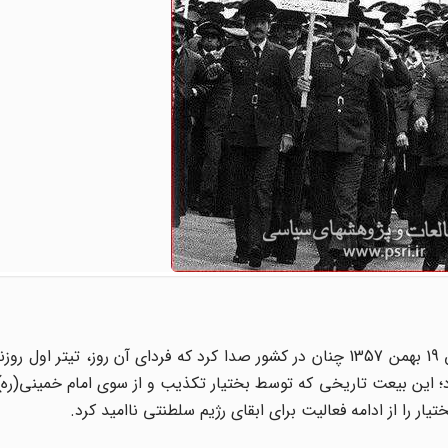
«پرسنل نیروی هوایی با امام خمینی بیعت کردند»؛ این اتفاق 19 بهمن 1357 چنان در کشور صدا کرد که فردای آن روز، ت
 این بیعت تاریخی که توسط بختیار تکذیب و از سوی امام خمینی(ره)
تیار را از ادامه فعالیت برای ابقای رژیم سلطنتی ناامید کرد.