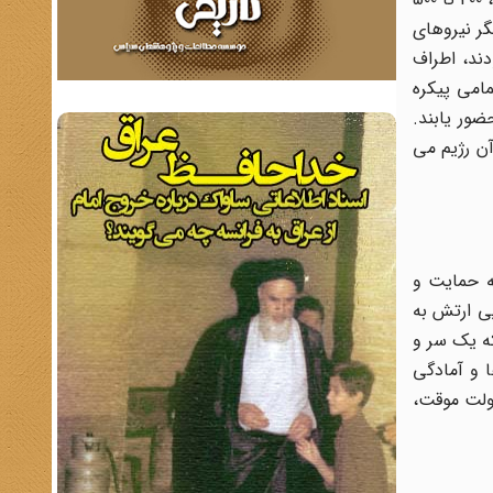
گر نیروهای
دند، اطراف
امی پیکره
اطمینان خاطر و جسارت را پیدا کنند که وارد میدان شوند و در راهپیمایی عظیم میدان انقلاب 19 بهمن 57 حضور یابند.
آن رژیم می
به حمایت و
یی ارتش به
که یک سر و
ا و آمادگی
دولت موقت،