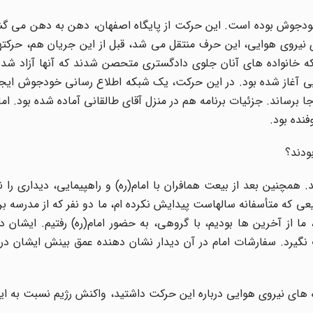
ا خودجوش بوده است. این حرکت از پایگاه اصفهان، دهن به دهن می گ
ای نیروی هوایی، این حرف منتقل می شد، قبل از این جریان هم، حرک
که خانواده های آنان جلوی دادگستری متحصن شدند که آنها آزاد شدند.
ایی آغاز شده بود. در این حرکت، یک شبکه اطلاع رسانی خودجوش ایج
رساند. جزئیات برنامه هم در منزل آقای طالقانی آماده شده بود. اما ا
نده بود.
بودند؟
همچنین بعد از بیعت همافران با امام(ره) و راهپیمایی، دیداری را نی
با یک ستوان خلبان هواپیمای 330، به نام رفیعی که متأسفانه سالهاست پیدایش نکرده ام، ما دو نفر که از مد
 ما از آخرین ها بودیم، با گروهی، به حضور امام(ره) رفتیم. ایشان در
گیرد. سفارشات امام در آن دیدار نشان دهنده عمق بینش ایشان در 
های نیروی هوایی درباره این حرکت داشتید، واکنش رژیم نسبت به ای