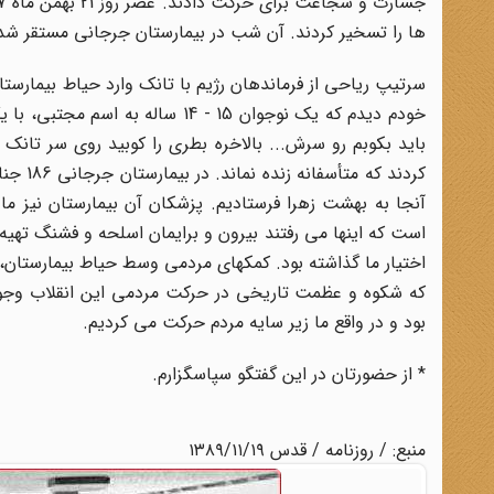
ها را تسخیر کردند. آن شب در بیمارستان جرجانی مستقر شد
سرتیپ ریاحی از فرماندهان رژیم با تانک وارد حیاط بیمارس
خودم دیدم که یک نوجوان 15 - 14 س
باید بکوبم رو سرش... بالاخره بطری را کوبید روی سر تانک
آنجا به بهشت زهرا فرستادیم. پزشکان آن بیمارستان نیز م
است که اینها می رفتند بیرون و برایمان اسلحه و فشنگ تهیه
اختیار ما گذاشته بود. کمکهای مردمی وسط حیاط بیمارستان، 
که شکوه و عظمت تاریخی در حرکت مردمی این انقلاب وجود
بود و در واقع ما زیر سایه مردم حرکت می کردیم.
* از حضورتان در این گفتگو سپاسگزارم.
منبع: / روزنامه / قدس ۱۳۸۹/۱۱/۱۹