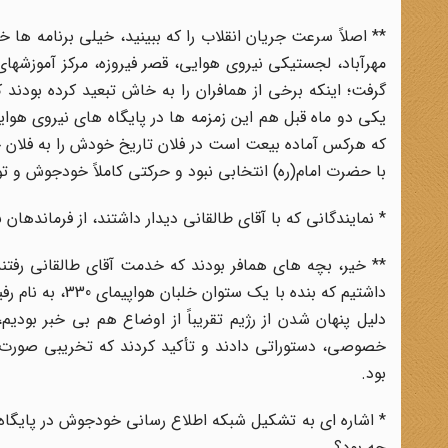
** اصلاً سرعت جریان انقلاب را که ببینید، خیلی برنامه ه
مهرآباد، لجستیکی نیروی هوایی، قصر فیروزه، مرکز آموزشه
گرفت؛ اینکه برخی از همافران را به خاش تبعید کرده بودند 
یکی دو ماه قبل هم این زمزمه ها در پایگاه های نیروی هو
که هرکس آماده بیعت است در فلان تاریخ خودش را به فلان جا ب
با حضرت امام(ره) انتخابی نبود و حرکتی کاملاً خودجوش و توف
* نمایندگانی که با آقای طالقانی دیدار داشتند، از فرماندهان 
** خیر، بچه های همافر بودند که خدمت آقای طالقانی رفتند. 
داشتیم که بنده 
دلیل پنهان شدن از رژیم تقریباً از اوضاع هم بی خبر بودیم،
خصوصی، دستوراتی دادند و تأکید کردند که تخریبی صورت ن
بود.
* اشاره ای به تشکیل شبکه اطلاع رسانی خودجوش در پایگاه 
چه بود؟