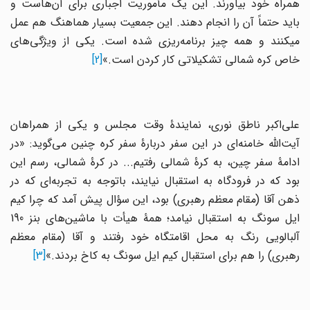
همراه خود بیاورند. این یک مأموریت اجباری برای آن‌هاست و
باید حتماً آن را انجام دهند. این جمعیت بسیار هماهنگ هم عمل
میکنند و همه چیز برنامه‌ریزی شده است. یکی از ویژگی‌های
خاص کره شمالی تشکیلاتی کار کردن است.»
[2]
علی‌اکبر ناطق نوری، نمایندۀ وقت مجلس و یکی از همراهان
آیت‌الله خامنه‌ای در این سفر دربارۀ سفر کره چنین می‌گوید: «در
ادامۀ سفر چین، به کرۀ شمالی رفتیم... در کرۀ شمالی، رسم این
بود که در فرودگاه به استقبال نیایند، باتوجه به تجربه‌ای که در
ذهن آقا (مقام معظم رهبری) بود، این سؤال پیش آمد که چرا کیم
ایل سونگ به استقبال نیامد؛ همۀ هیأت با ماشین‌های بنز 190
آلبالویی رنگ به محل اقامتگاه خود رفتند و آقا (مقام معظم
رهبری) را هم برای استقبال کیم ایل سونگ به کاخ بردند.»
[3]