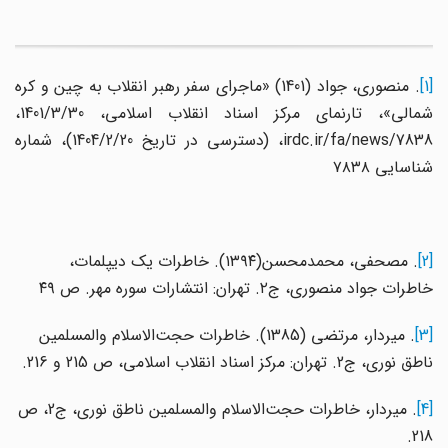
[1
. منصوری، جواد (1401) «ماجرای سفر رهبر انقلاب به چین و کره
شمالی»، تارنمای مرکز اسناد انقلاب اسلامی، 1401/3/30،
irdc.ir/fa/news/7838، (دسترسی در تاریخ 1404/2/20)، شماره
شناسایی ۷۸۳۸
[2]
. مصحفی، محمدمحسن(۱۳۹۴). خاطرات یک دیپلمات،
خاطرات جواد منصوری، ج۲. تهران: انتشارات سوره مهر. ص ۴۹
[3]
. میردار، مرتضی (1385). خاطرات حجت‌الاسلام والمسلمین
ناطق نوری، ج2. تهران: مرکز اسناد انقلاب اسلامی، ص 215 و 216.
[4]
. میردار، خاطرات حجت‌الاسلام والمسلمین ناطق نوری، ج2، ص
218.