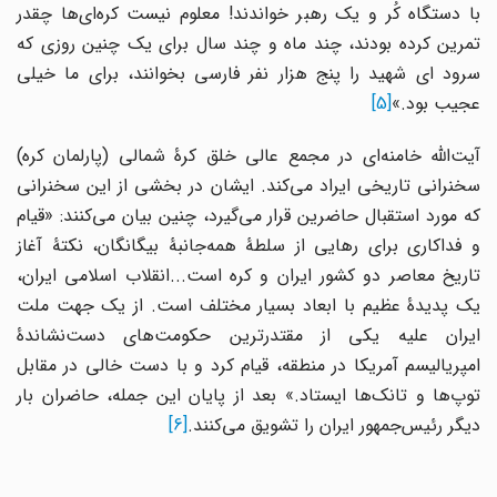
با دستگاه کُر و یک رهبر خواندند! معلوم نیست کره‌ای‌ها چقدر
تمرین کرده بودند، چند ماه و چند سال برای یک چنین روزی که
سرود ای شهید را پنج هزار نفر فارسی بخوانند، برای ما خیلی
عجیب بود.»
[5]
آیت‌الله خامنه‌ای در مجمع عالی خلق کرۀ شمالی (پارلمان کره)
سخنرانی تاریخی ایراد می‌کند. ایشان در بخشی از این سخنرانی
که مورد استقبال حاضرین قرار می‌گیرد، چنین بیان می‌کنند: «قیام
و فداکاری برای رهایی از سلطۀ همه‌جانبۀ بیگانگان، نکتۀ آغاز
تاریخ معاصر دو کشور ایران و کره است...انقلاب اسلامی ایران،
یک پدیدۀ عظیم با ابعاد بسیار مختلف است. از یک جهت ملت
ایران علیه یکی از مقتدرترین حکومت‌های دست‌نشاندۀ
امپریالیسم آمریکا در منطقه، قیام کرد و با دست خالی در مقابل
توپ‌ها و تانک‌ها ایستاد.» بعد از پایان این جمله، حاضران بار
دیگر رئیس‌جمهور ایران را تشویق می‌کنند.
[6]