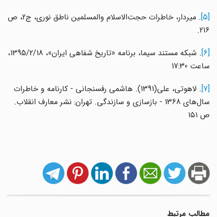
[5]
. میردار، خاطرات حجت‌الاسلام والمسلمین ناطق نوری، ج2، ص
216.
[6]
. شبکه مستند سیما، برنامه «تاریخ شفاهی ایران»، 1395/2/18،
ساعت 17:30
[7]
. لاهوتی، علی(1391). هاشمی رفسنجانی - کارنامه و خاطرات
سال‌های 1368 - بازسازی و سازندگی. تهران: نشر معارف انقلاب.
ص ۱۵۱
مطالب مرتبط