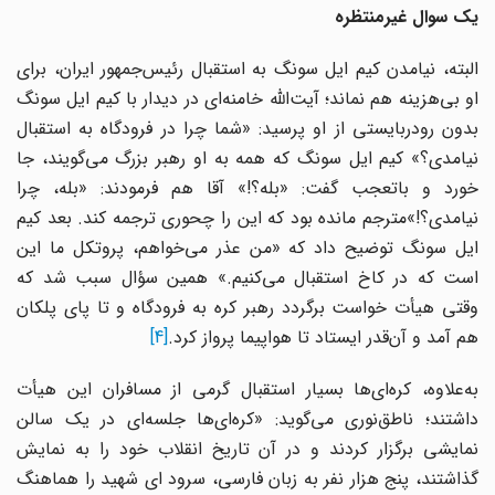
یک سوال غیرمنتظره
البته، نیامدن کیم ایل سونگ به استقبال رئیس‌جمهور ایران، برای
او بی‌هزینه هم نماند؛ آیت‌الله خامنه‌ای در دیدار با کیم ایل سونگ
بدون رودربایستی از او پرسید: «شما چرا در فرودگاه به استقبال
نیامدی؟» کیم ایل سونگ که همه به او رهبر بزرگ می‌گویند، جا
خورد و باتعجب گفت: «بله؟!» آقا هم فرمودند: «بله، چرا
نیامدی؟!»مترجم مانده بود که این را چحوری ترجمه کند. بعد کیم
ایل سونگ توضیح داد که «من عذر می‌خواهم، پروتکل ما این
است که در کاخ استقبال می‌کنیم.» همین سؤال سبب شد که
وقتی هیأت خواست برگردد رهبر کره به فرودگاه و تا پای پلکان
هم آمد و آن‌قدر ایستاد تا هواپیما پرواز کرد.
[4]
به‌علاوه، کره‌ای‌ها بسیار استقبال گرمی از مسافران این هیأت
داشتند؛ ناطق‌نوری می‌گوید: «کره‌ای‌ها جلسه‌ای در یک سالن
نمایشی برگزار کردند و در آن تاریخ انقلاب خود را به نمایش
گذاشتند، پنج هزار نفر به زبان فارسی، سرود ای شهید را هماهنگ