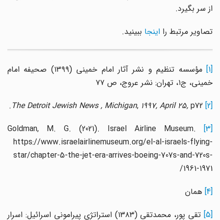
از سر بگیرد.
تصاویر مرتبط را
اینجا
ببینید.
[1
مؤسسه تنظیم و نشر آثار امام خمینی (۱۳۹۹) صحیفه امام
خمینی، ج۱، تهران: نشر عروج، ص ۷۷
The Detroit Jewish News , Michigan
,
1997, April 25,
p72.
[2]
Goldman, M. G. (2021). Israel Airline Museum.
[3]
https://www.israelairlinemuseum.org/el-al-israels-flying-
star/chapter-5-the-jet-era-arrives-boeing-707s-and-720s-
1961-1971/
[4]
همان
[5]
تقی پور، محمدتقی (۱۳۸۳) استراتژی پیرامونی اسرائیل: اسرار