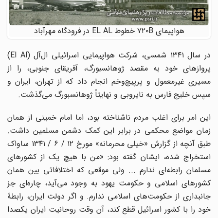
هواپیمای ۷۲۰B خطوط EL AL در فرودگاه مهرآباد
در سال ۱۳۴۱ شمسی، شرکت هواپیمایی اسرائیلی ال‌آل (El Al)
پروازهای خود به مقصد ژوهانسبورگ، آفریقای جنوبی، را از
مسیری غیرمعمول و پرپیچ‌وخم انجام داد که از تهران، ایران و
سپس خلیج فارس به نایروبی و نهایتاً ژوهانسبورگ می‌گذشت.
این امر برای اغلب مردم ناشناخته بود،‌ اما امام خمینی از همان
زمان مواضع محکمی در برابر این کمک دشمن مسلمین داشت.
طبق آنچه از گزارش «خیلی محرمانه» مورخ ۱۲ / ۶ / ۱۳۴۱ ساواک
استخراج شده، ایشان گفته بود: «من با هیچ یک از کشورهای
مسلمان رابطه‌ای ندارم ... ولی موقعی که اختلافاتی بین همان
کشورهای اسلامی و حکومت یهود به وجود می‌آید، چاره‌ای جز
جانبداری از حکومت‌های اسلامی ندارم. و اگر دولت ایران، رابطۀ
خود را با کشور اسرائیل قطع کند، آن وقت روحانیت ایران یکصدا