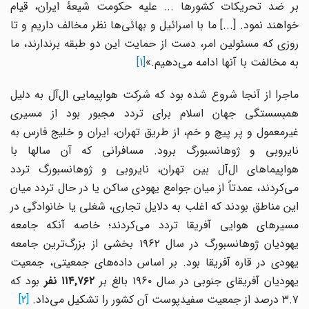
بر ضد تحریکات کشورها ... علیه حکومت شیعۀ ایران، قیام
خواهند نمود. [...] ما با اسرائیل و بهائی‌ها نظر مخالف داریم و تا
روزی که مسئولین امر، دست از حمایت این دو طبقه برندارند، ما
به مخالفت با آنها ادامه می‌دهیم.»
[1]
ماجرا از آنجا شروع شده بود که شرکت هواپیمایی ال‌آل به دلیل
همبسستگی جهان اسلام برای تردد مجبور بود از مسیری
غیرمعمول و پر پیچ و خم، از طریق تهران، ایران و خلیج فارس به
نایروبی و ژوهانسبورگ برود. مسافرانی که آن سالها با
هواپیماهای ال‌آل بین تهران، نایروبی و ژوهانسبورگ تردد
می‌کردند، عمدتاً از میان جوامع یهودی ساکن یا در حال تردد میان
این مناطق بودند که اغلب به دلایل تجاری، شغلی یا خانوادگی در
مسیرهای هوایی آفریقا تردد می‌کردند؛ خاصه آنکه جامعه
یهودیان ژوهانسبورگ در سال ۱۹۶۲ بخشی از بزرگ‌ترین جامعه
یهودی در قاره آفریقا بود. بر اساس داده‌های جمعیتی، جمعیت
هودیان آفریقای جنوبی در سال ۱۹۶۰ بالغ بر
۱۱۴,۷۶۲
نفر
بود که
۳.۷ درصد از جمعیت سفیدپوست آن کشور را تشکیل می‌داد.
[2]