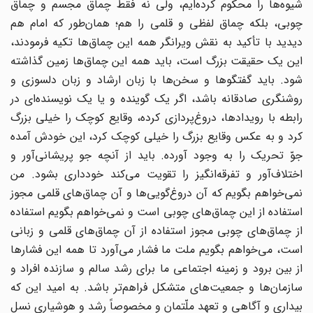
شیوه‌ها را محکوم کرده‌ایم، ولی نه فقط چماق مجسم و چماق
چوبی، بلکه چماق لفظی و قلمی را هم؛ همان‌طور که امام هم
دیدید با تأکید به نقش ویرانگر همه این چماق‌ها تکیه فرمودند،
این یک حقیقت بزرگ است، باید همه این چماق‌ها زمین گذاشته
شود. باید گفتگوها و سخن‌ها با زبان ارشاد و زبان دلسوزی و
روشنگری صادقانه باشد، اگر یک گوینده و یا یک نویسنده‌ای در
رابطه با رویدادها، دروغ‌پردازی کرده، وقایع کوچک را خیلی بزرگ
کرد و به عکس وقایع بزرگ را خیلی کوچک کرد، این خودش آمده
جوّ تحریک را به وجود آورده. باید از آنچه جو پریشانی‌آور و
اختلاف‌آور و تفرقه‌انگیز را تقویت می‌کند خودداری بشود. من
نمی‌خواهم بگویم که آن دروغ‌گویی‌ها و آن چماق‌های قلمی مجوز
استفاده از این چماق‌های چوبی است و نمی‌خواهم بگویم استفاده
از چماق‌های چوبی مجوز استفاده از آن چماق‌های قلمی و زبانی
است، می‌خواهم بگویم ملت ما فشار می‌آورد تا همه این فشارها
از بین برود و زمینه اجتماعی ما برای رشد سالم و سازنده افراد و
سازمان‌ها و جمعیت‌های متشکل فراهم‌تر باشد. به امید این که
بیداری و آگاهی و تعهد ملّتمان و مخصوصاً رشد و هوشیاری نسل