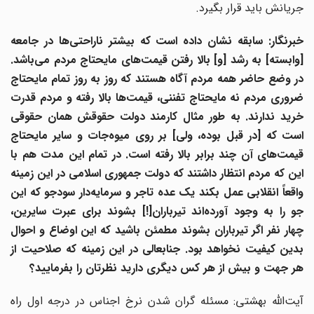
جریانش باید قرار بگیرد.
خبرنگار: سابقه نشان داده است که بیشتر ناراحتی‌ها در جامعه
[وابسته] به رشد [و] بالا رفتن قیمت‌های مایحتاج مردم می‌باشد.
در وضع حاضر همه مردم آگاه هستند که روز به روز تمام مایحتاج
ضروری مردم نه مایحتاج تفننی، قیمت‌ها بالا رفته و مردم قدرت
خرید ندارند. به طور مثال کارمند دولت حقوقش همان حقوقی
است که [در قبل بوده، ولی] بر روی میوه‌جات و سایر مایحتاج
قیمت‌های آن چند برابر بالا رفته است. در تمام این مدت هم با
این که مردم انتظار داشتند که دولت جمهوری اسلامی در این زمینه
واقعاً انقلابی عمل بکند یک عده تاجر و سرمایه‌دار سودجو که این
جو را به وجود آورده‌اند تیرباران[!] بشوند برای عبرت سایرین،
چهار نفر اگر تیرباران بشوند مطمئن باشید که این اوضاع و احوال
بدین کیفیت نخواهد بود. جنابعالی در این زمینه که صلاحیت از
هر جهت و بیش از هر کس دیگری دارید نظرتان را بفرمایید؟
آیت‌الله بهشتی: مسئله گران شدن نرخ اجناس در درجه اول راه