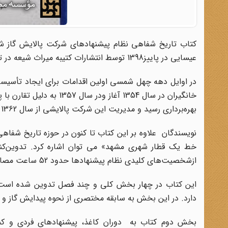
کتاب تاریخ شفاهی نظام پیشنهادهای شرکت پالایش گاز شهی
عیسایی در پاییز1398 توسط انتشارات کتیبه میراث شیعه در تیراژ 1000 نسخه و با قیمت 25000 تومان منتشر شده است.
در اوایل دهه چهل شمسی اولین اقدامات برای ایجاد تأسیس
بهره‌برداری رسید و مدیریت این شرکت پالایشی از سال 1362 تا کنون را 9 نفر از مهندسین بر عهده داشتند.
نویسندگان علاوه بر این کتاب تا کنون در حوزه تاریخ شفاهی
ازشخصیت‌های کلیدی نظام پیشنهادها حدود 52 ساعت مصاحبه انجام داده‌اند.
این کتاب در چهار بخش کلی و چند فصل تدوین شده است. 
دارد. در این بخش به سابقه مختصری از نحوه پیدایش گاز و 
بخش دوم کتاب به دوران کاغذ، پیشنهادهای فردی و کمیت