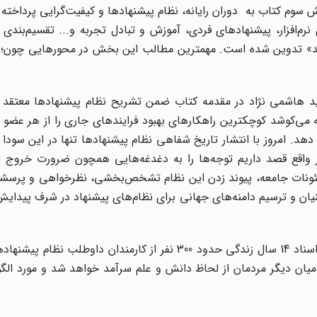
وم کتاب به دوران رایانه، نظام پیشنهادها و کیفیت‌گرایی پرداخته
 ارتقای نرم‌افزار، پیشنهادهای فردی، آموزش و تبادل تجربه و... تقسیم‌بند
شیند» تدوین شده است. مهمترین مطالب این بخش در محورهایی چون
 هاشمی نژاد در مقدمه کتاب ضمن تشریح نظام پیشنهادها معتقد 
ی‌کوشد کوچکترین راهکارهای بهبود فرایندهای جاری را از هر عضو و
. امروز با انتشار تاریخ شفاهی نظام پیشنهادها تنها در این سودا نب
 در واقع قصد داریم توجه‌ها را به دغدغه‌هایی همچون ضرورت خروج ا
شئونات جامعه، پیوند زدن این نظام تشخص‌بخشی، نظرخواهی و پرسشگر
ان و ترسیم دامنه‌های جهانی برای نظام‌های پیشنهاد در شرف پیدای
نویسندگان در کلام پایانی، این کتاب را حاصل مصاحبه‌ها و اسناد 14 سال زندگی حدود 300 نفر از کارمندان دا
 میان دیگر مردمان از لحاظ دانش و علم سرآمد خواهد شد و مورد الگوب