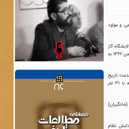
ی و مولود
یشگاه گاز
خانگیران در سال 1354 آغاز ودر سال 1357 به دلیل تقارن با پیروزی انقلاب اسلامی متوقف و در نهایت با یک وقفه سه ساله در 20 بهمن 1362 به
خدمت تاریخ
خط یک قطار شهری مشهد» می توان اشاره کرد. تدوین‌کنندگان این کتاب تا ضمن مطالعه 1182 برگ سند از بایگانی دبیرخانه با 31 نفر
خانگیران)
دایش نظام