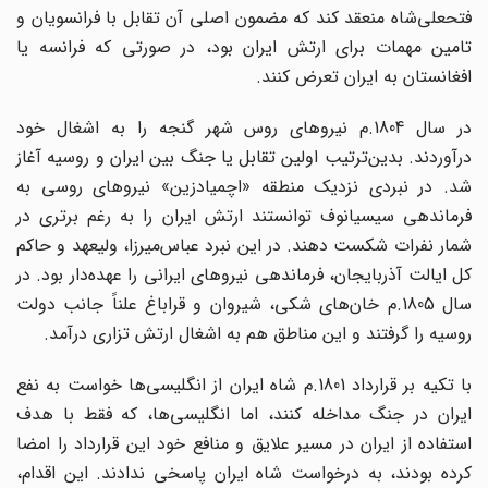
فتحعلی‌شاه منعقد کند که مضمون اصلی آن تقابل با فرانسویان و
تامین مهمات برای ارتش ایران بود، در صورتی که فرانسه یا
افغانستان به ایران تعرض کنند.
در سال 1804.م نیروهای روس شهر گنجه را به اشغال خود
درآوردند. بدین‌ترتیب اولین تقابل یا جنگ بین ایران و روسیه آغاز
شد. در نبردی نزدیک منطقه «اچمیادزین» نیروهای روسی به
فرماندهی سیسیانوف توانستند ارتش ایران را به ‌رغم برتری در
شمار نفرات شکست دهند. در این نبرد عباس‌میرزا، ولیعهد و حاکم
کل ایالت آذربایجان، فرماندهی نیروهای ایرانی را عهده‌دار بود. در
سال 1805.م خان‌های شکی، شیروان و قراباغ علناً جانب دولت
روسیه را گرفتند و این مناطق هم به اشغال ارتش تزاری درآمد.
با تکیه بر قرارداد 1801.م شاه ایران از انگلیسی‌ها خواست به نفع
ایران در جنگ مداخله کنند، اما انگلیسی‌ها، که فقط با هدف
استفاده از ایران در مسیر علایق و منافع خود این قرارداد را امضا
کرده بودند، به درخواست شاه ایران پاسخی ندادند. این اقدام،