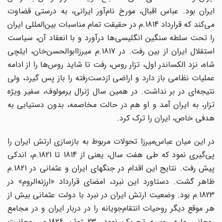
ایران بود. عباس‌ اقبال، مورخ نام‌آور ایرانی، به درستی قضاوت
می‌کند که قرارداد 1814.م در حقیقت تمام مناسبات بین‌المللی ایران
را تحت سلطه سنگین انگلیسی‌ها درآورد و با انعقاد آن، سیاست
استقلال ایران از بین رفت. در 1817.م میرزاابوالحسن‌خان، ایلچی
شاه، نزد الکساندر اول، تزار روس، رفت تا شاید روس‌ها را از ادامه
عملیات نظامی باز دارد و اراضی ازدست‌رفته را باز پس گیرد، ولی
نتیجه‌ای در بر نداشت. در همین سال ژنرال یرمولوف، سفیر ویژه
تزار، به ایران آمد و او هم در حالت مخاصمه، بدون دستیابی به
هدفی خاص، ایران را ترک کرد.
در این میان عباس‌میرزا تحولات مربوط به بازسازی ارتش ایران را
پی‌گیری نمود که طی هفت سال، یعنی از 1814 تا 1821.م، اندکی
پیش رفت. نتایج این اقدام در جنگهای ایران و عثمانی در 1821.م
ظاهر گشت. دستاورد این نبرد، امضای قرارداد «ارزنه‌‌الروم» در
1823.م بود. وضعیت ارتش ایران در نبرد با دولت عثمانی بیش از
هر موقع دیگر روحیات انتقام‌جویانه را در دربار ایران و در مجامع
روحانی علیه روسیه تحریک نمود. 23 ژوئن 1826.م، روحانیت