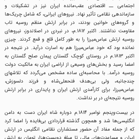
اجتماعی ــ اقتصادی عقب‌مانده ایران نیز در تشکیلات و
سازماندهی نظامی تأثیر نهاد. نیروهای ایرانی، که شامل چریک‌ها
و گروه‌های خوانین بودند، در برابر ارتش منظم روسیه تاب
مقاومت نداشتند. اکتبر 1812.م، در نبردی در اصلاندوز، نیروهای
روسیه ارتش عباس‌میرزا را به طور کامل قلع و قمع کردند. چیزی
نمانده بود که خود عباس‌میرزا هم به اسارت درآید. در نتیجه در
اکتبر 1813.م در روستای کوچک گلستان پیمان صلح گلستان به
امضا رسید و بخش‌های وسیعی از اراضی ایران به مالکیت دولت
روسیه درآمد. با محاسبه‌ای ساده مشخص می‌گردد که تلاشهای
چندجانبه، ولی بی‌هدف فتحعلی‌شاه و فرزند دلسوزش،
عباس‌میرزا، برای کارآمدی ارتش ایران و پایداری در برابر ارتش
روسیه نتیجه‌ای در بر نداشت.
در بیست‌وپنجم نوامبر 1814.م دوباره شاه ایران دست به دامن
انگلیسی‌ها شد و همچون گذشته قراردادی بی‌فایده را امضا کرد
که از جمله مفاد آن حضور مستشاران نظامی انگلیس در ارتش
ایران و مساعدت‌های مالی تا مبلغ دویست‌هزار تومان به ارتش