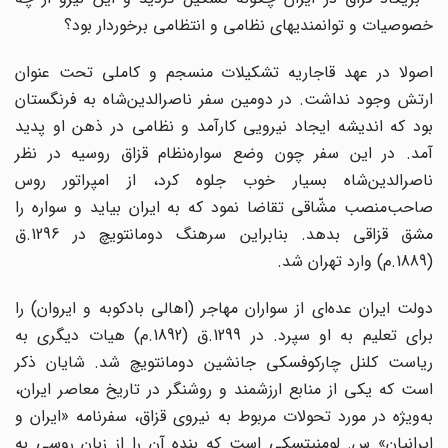
خصوصیات و توانمندیهای نظامی و انتظامی برخوردار بود؟
اصولا در عهد قاجاریه تشکیلات منسجم و کاملی تحت عنوان
ارتش وجود نداشت. در دومین سفر ناصرالدین‌شاه به فرنگستان
بود که اندیشه ایجاد نیرویی کارآمد و نظامی در ذهن او پدید
آمد. در این سفر چون وضع سواره‌نظام قزاق روسیه در نظر
ناصرالدین‌شاه بسیار خوب جلوه کرد، از امپراتور روس
صاحب‌‌منصب مشّاقی تقاضا نمود که به ایران بیاید و سواره‌ را
مشق قزاقی بدهد. بنابراین سرهنگ دومانتویچ در 1296.ق
(1889.م) وارد تهران شد.
دولت ایران عده‌ای از سواران مهاجر (اهالی بادکوبه و ایروان) را
برای تعلیم به او سپرد. در 1299.ق (1892.م) هیات دیگری به
ریاست کلنل چارکوفسکی جانشین دومانتویچ شد. شایان ذکر
است که یکی از منابع ارزشمند و روشنگر در تاریخ معاصر ایران،
به‌ویژه در مورد تحولات مربوط به نیروی قزاق، سفرنامه «ایران و
ایرانیان» س. لومنیتسکی است که بنده آن را از زبان روسی به