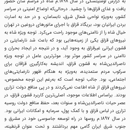
به گزارش لومنیتسکی در سال 1898.م شاه در مراسم سان حضور
یافت و غذای قزاق‌ها را چشید. درحالی‌‌که اوضاع امنیتی در سراسر
کشور، به‌ویژه نواحی شمال شرق، نابسامان، و در حد به اسارت
بردن ایرانیان بود، بریگاد قزاق با اجرای مانورهای دروغین در تهران
خیال شاه را از ناامنی‌های موجود راحت می‌کرد. توجه ویژه شاه به
نیروهای قزاق یکی از زمینه‌هایی بود که باعث شد نارضایتی در
قشون ایرانی غیرقزاق به وجود آید، و در نتیجه در ایجاد بحران و
ناامنی در سراسر کشور موثر بود. موثرترین عامل در توجه ویژه
ناصرالدین‌شاه به قشون قزاق، اندیشه به‌کارگیری قزاقان برای
سرکوب مردم ستمدیده، به‌ویژه به هنگام ظهور نارضایتی‌‌های
اجتماعی، بود. جالب توجه است که به‌رغم این توجه مخصوص،
نیروهای قزاق از شاه اطاعت نمی‌کردند و در پی منافع دولت تزاری
بودند. براساس اطلاعات موجود، اصلی‌ترین کاربرد قشون قزاق، در
عصر حیات ناصرالدین‌شاه و سنوات بعد، حفظ منافع دولت روسیه
تزاری در لباس قزاق و با کمک پول، سرمایه و امکانات ایرانی بود.
در سال 1897.م روسها در راه توسعه جاسوسی خود در مشرق و
جنوب شرق ایران گامی مهم برداشتند و تحت عنوان قرنطینه،