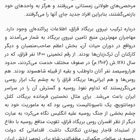
مرخصی‌های طولانی زمستانی می‌رفتند و هرگز به واحدهای خود
بازنمی‌گشتند، بنابراین افراد جدید جای آنها را می‌گرفتند.
درباره ترکیب نیروی بریگاد قزاق، اطلاعات پراکنده‌ای وجود دارد.
مهاجران مهم‌ترین منبع تامین نیروی بریگاد به شمار می‌آمدند و
درواقع در دوران حیات آن، بخش اعظم صاحب‌منصبان و دیگر
کارکنان آن ترک‌زبان‌ها بودند. از رقم تخمینی 1600 نفر قزاق، که در
سال 1281.ش (1902.م) در صفوف مختلف خدمت می‌کردند، حدود
هزاروسیصد نفر آنان داوطلب و بقیه از قبیله شاهسوند بودند. هم
روس‌ها و هم ایرانی‌ها بریگاد قزاق را به چشم یک ابزار روسی
می‌نگریستند که تداوم نفوذ روسیه و گسترش آن را در سراسر
ایران باعث می‌‌شد. برای مثال نخستین فرمانده بریگاد، کلنل
دومانتویچ، یک ناسیونالیست روسی بود که به ماموریت خود به
چشم بخشی از جنگ روسیه علیه انگلیس نگاه می‌کرد؛ به عبارت
دیگر از نظر افسران روسِ بریگاد قزاق، تقویت منافع روسیه با دفاع
از استبداد قاجار پیوندی تنگاتنگ داشت. اقداماتی که دولت
روسیه در سالهای حکمرانی مظفرالدین‌شاه برای تجهیز ارتش ایران