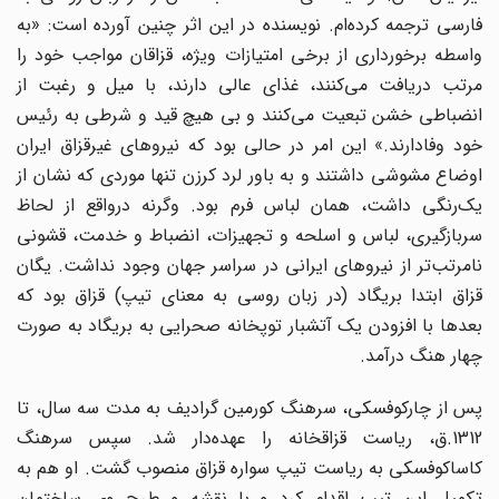
فارسی ترجمه کرده‌ام. نویسنده در این اثر چنین آورده است: «به
واسطه برخورداری از برخی امتیازات ویژه، قزاقان مواجب خود را
مرتب دریافت می‌کنند، غذای عالی دارند، با میل و رغبت از
انضباطی خشن تبعیت می‌کنند و بی‌ هیچ قید و شرطی به رئیس
خود وفادارند.» این امر در حالی بود که نیروهای غیرقزاق ایران
اوضاع مشوشی داشتند و به باور لرد کرزن تنها موردی که نشان از
یک‌رنگی داشت، همان لباس فرم بود. وگرنه درواقع از لحاظ
سربازگیری، لباس و اسلحه و تجهیزات، انضباط و خدمت، قشونی
نامرتب‌تر از نیروهای ایرانی در سراسر جهان وجود نداشت. یگان
قزاق ابتدا بریگاد (در زبان روسی به معنای تیپ) قزاق بود که
بعدها با افزودن یک آتشبار توپخانه صحرایی به بریگاد به صورت
چهار هنگ درآمد.
پس از چارکوفسکی، سرهنگ کورمین گرادیف به مدت سه سال، تا
1312.ق، ریاست قزاقخانه را عهد‌ه‌دار شد. سپس سرهنگ
کاساکوفسکی به ریاست تیپ سواره قزاق منصوب گشت. او هم به
تکمیل این تیپ اقدام کرد و با نقشه و طرح وی ساختمان