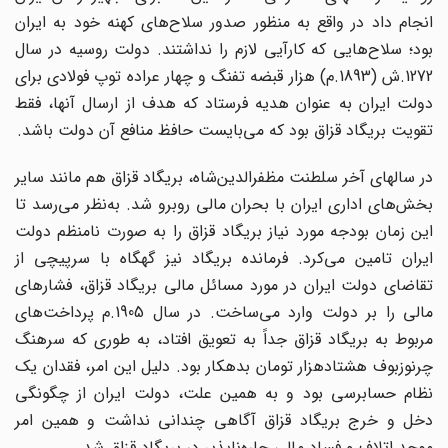
انجام داد در واقع به منظور صدور سلاح‌های کهنه خود به ایران
بود؛ سلاح‌هایی که کارآیی لازم را نداشتند. دولت روسیه در سال
1272.ش (1893.م) هزار قبضه تفنگ و چهار عراده توپ فولادی برای
دولت ایران به عنوان هدیه فرستاد که هدف از ارسال آنها، فقط
تقویت بریگاد قزاق بود که می‌بایست حافظ منافع آن دولت باشد.
در سالهای آخر سلطنت مظفرالدین‌شاه، بریگاد قزاق هم مانند سایر
بخش‌های اداری ایران با بحران مالی روبرو شد. به‌نظر می‌رسد تا
این زمان بودجه مورد نیاز بریگاد قزاق را به صورت نامنظم دولت
ایران تامین می‌کرد. فرمانده بریگاد نیز گهگاه با سرپیچی از
تقاضای دولت ایران در مورد مسائل مالی بریگاد قزاق، فشارهای
مالی را بر دولت وارد می‌ساخت. در سال 1905.م پرداخت‌های
مربوط به بریگاد قزاق جداً به تعویق افتاد، به طوری که سرهنگ
چرنوزبوف هشتادهزار تومان بدهکار بود. دلیل این امر، فقدان یک
نظام حسابرسی بود و به همین علت، دولت ایران از چگونگی
دخل و خرج بریگاد قزاق آگاهی چندانی نداشت و همین امر
موجد اتلاف و فساد مالی چاره‌‌ناپذیر در بریگاد قزاق شد.