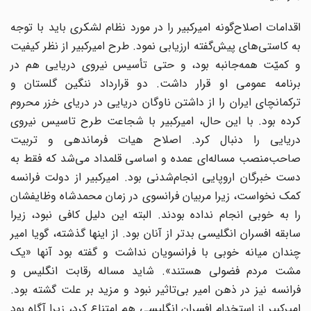
اقدامات اصلاح‌گونه امیرکبیر را در مورد نظام لشکری باید با توجه
به کاستی‌های پیش‌گفته ارزیابی نمود. طرح امیرکبیر از نظر کیفیت
و کمیّت همه‌جانبه بود، و حتی تأسیس نیروی دریایی هم در
برنامه عمومی او قرار داشت. دو قرارداد ننگین گلستان و
ترکمانچای ایران را از داشتن ناوگان دریایی در دریای خزر محروم
کرده بود. با این حال، امیرکبیر با شجاعت طرح تاسیس نیروی
دریایی را دنبال ‌کرد. اصلاح هیات فرماندهی و تربیت
صاحب‌منصب مساله‌ای عمده و اساسی قلمداد می‌شد که فقط به
دست خبرگان اروپایی انجام‌شدنی بود. امیرکبیر از دولت فرانسه
کمک نخواست، زیرا مربیان فرانسوی در زمان محمدشاه وظایفشان
را به خوبی انجام نداده بودند. البته این دلیل کافی نبود، زیرا
سابقه افسران انگلیسی بدتر از آنان بود. از اینها گذشته، گویا امیر
چندان میانه خوبی با فرانسویان نداشت و گفته بود آنها «یک
مشت مردم فضولی هستند». شاید مساله رقابت انگلیس و
فرانسه نیز در ذهن امیر بی‌تاثیر نبود و مزید بر علت گشته بود.
امیرکبیر از استخدام افسران انگلیسی هم امتناع کرد، زیرا آگاه بود