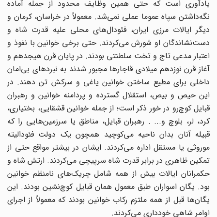
یادآوری است که حتی همین وظایف محدود از جمله آماده
نگه‌داشتن سپاه عموما عملی نمی‌شد. معمولاً در خراسان، کرمان و
دیگر ایالات مرزی ایران، فئودال‌های محلی علیه قدرت شاه و
دست‌نشاندگان او شورش می‌کردند. حتی برخی خوانین با نفوذ و
اعتبار مدعی تاج و تخت سلطنتی بودند. در پایان قرن هیجدهم و
آغاز قرن نوزدهم میلادی قاجارها مجبور شدند به نبردهای بی‌امان
داخلی برای مطیع ساختن خوانین یاغی و سرکش تن دهند. در
این حیص و بیص، استقلال گسترده و پردامنه خوانین و رهبران
قبایل کوچ‌رو در خور ذکر است؛ از جمله خوانین قشقایی، بختیاری،
کرد، لر، بلوچ‌ و... . رهبران قبایل، مناطق یا سرزمین‌هایی را که
قبیله آنان بدان ناحیه می‌کوچید همچون یک دولت فئودالیته
موروثی یا مستقل اداره می‌کردند. ایشان در بیشتر مواقع حتی از
تمکین ظاهری در برابر قدرت شاه سرپیچی می‌کردند. ارتش شاه و
حکمرانان ایالات بیش از همه شامل چریک‌های نامنظم خوانین
بود. یگان اسواران طبق معمول همان قبایل کوچ‌نشین بودند. این
یگان‌ها قبل از همه ملتزم رکاب خوانین بودند که معمولاً از اجرای
اوامر شاهی خودداری می‌کردند.