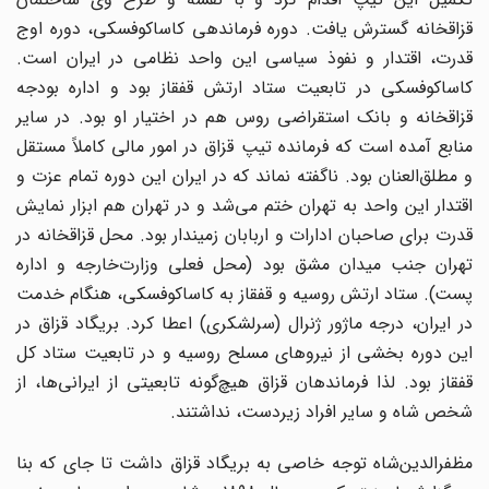
قزاقخانه گسترش یافت. دوره فرماندهی کاساکوفسکی، دوره اوج
قدرت، اقتدار و نفوذ سیاسی این واحد نظامی در ایران است.
کاساکوفسکی در تابعیت ستاد ارتش قفقاز بود و اداره بودجه
قزاقخانه و بانک استقراضی روس هم در اختیار او بود. در سایر
منابع آمده است که فرمانده تیپ قزاق در امور مالی کاملاً مستقل
و مطلق‌العنان بود. ناگفته نماند که در ایران این دوره تمام عزت و
اقتدار این واحد به تهران ختم می‌شد و در تهران هم ابزار نمایش
قدرت برای صاحبان ادارات و اربابان زمیندار بود. محل قزاقخانه در
تهران جنب میدان مشق بود (محل فعلی وزارت‌خارجه و اداره
پست). ستاد ارتش روسیه و قفقاز به کاساکوفسکی، هنگام خدمت
در ایران، درجه ماژور ژنرال (سرلشکری) اعطا کرد. بریگاد قزاق در
این دوره بخشی از نیروهای مسلح روسیه و در تابعیت ستاد کل
قفقاز بود. لذا فرماندهان قزاق هیچ‌گونه تابعیتی از ایرانی‌ها، از
شخص شاه و سایر افراد زیردست، نداشتند.
مظفرالدین‌شاه توجه خاصی به بریگاد قزاق داشت تا جای که بنا