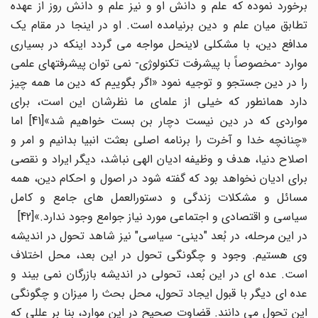
برخورد نموده که علم و دانش او و نیز علم و دانش روز از عهده
تطابق میان علم و دین برنیامده است. او در اینجا در مقام یک
مدافع دین، با مشکلی لاینحل مواجه می گردد اینکه در بسیاری
موارد -مخصوصاً با پیشرفت تکنولوژی- نمی توان پیشرفتهای علمی
را در دین جستجو و توجیه نمود «اگر بگوییم که دین ما همه چیز
دارد همانطور که خیلی از علمای ما نظرشان این است، برای
مواردی که در دین نیست دچار بن بست خواهیم شد»[41] اما
«چنانچه خدا و آخرت را برنامه اصلی بعثت انبیا بدانیم و امر و
اصلاح دنیا، هدف و وظیفه ادیان الهی نباشد، دیگر ایراد و نقصی
برای ادیان نخواهد بود که گفته شود در اصول و احکام دین، همه
مسائل و مشکلات زندگی و دستورالعمل های جامع و کامل
سیاسی و اقتصادی و اجتماعی مورد نیاز جوامع وجود ندارد.»[42]
در این مرحله، در بُعد "دینی- سیاسی" نیز شاهد تحول در اندیشه
وی هستیم. وجود و چگونگی تحول در این بعد، محل اختلاف
است. عده ای در این بُعد، تحولی در اندیشه بازرگان نمی بیند و
عده ای دیگر با قبول ایجاد تحول، محل بحث را میزان و چگونگی
این تحول می دانند. قضاوت صحیح در این موارد، بنا بر عللی که