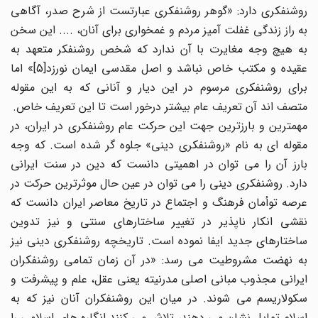
روشنفکری دارد: «گوهر روشنفکری عبارتست از شرح صدر، آگاهی
به راز زندگی غفلت آمیز مردم و غمخواری برای آنان، .... این سخن
به هیچ وجه مغایرت با آن ندارد که شخص روشنفکر متعهد به
عقیده و مکتب خاص نباشد و اصل مقدسی ایمان نورزد[5]» اما
برای روشنفکری مرسوم در این دیار و آنانی که به این مقوله
متصف اند آن تعریف عام بیشتر درخور است تا این تعریف خاص.
مهم­ترین و بارزترین جهت این حرکت عام روشنفکری در ایران، در
مقوله ای به نام «روشنفکری دینی» جلوه گر شده است. که وجه
بارز آن را می توان در اهمیتی دانست که دین در سنت ایرانی
دارد. روشنفکری دینی را می توان در عین حال موثرترین حرکت در
عرصه توأمان فرهنگ و اجتماع در تاریخ معاصر ایران دانست که
نقشی انکار ناپذیر در تغییر ساختارهای سنتی و نیز تدوین
ساختارهای جدید ایفا نموده است. تاریخچه روشنفکری دینی نیز
به نهضت مشروطیت می رسد: «در آن زمان تمامی روشنفکران
ایرانی مجذوب مبانی اصلی مدرنیته یعنی عقل، علم و پیشرفت و
سکولاریسم می شوند. در میان این روشنفکران آنان نیز که به
اسلام تمایل نشان می دهند، تلاش می کنند انگاره های اسلامی را