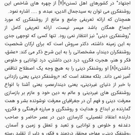
اجتهاد" در کشورهای اهل تسنن»[7] از چهره های شاخص این
روشنفکری می توان به سیدجمال الدین، عبده، و .... اشاره نمود.
همچنان که ارائه تعریفی جامع و مانع از روشنفکری که مورد
اجماع همگان باشد میسر نیست، ارائه تعریفی کامل از
"روشنفکری دینی" نیز انتظار نمی رود. تنها کسی که توجهی جدی
به این زمینه داشته، دکتر سروش است که برای ارکان شخصیت
روشنفکران دیندار، مشخصاتی را به این شرح ذکر می کند: «عشق،
فکر و هنر، هجرت فکری، درد دین داشتن، درد توانایی و خلوص
داشتن»[8] او روشنفکر دینی را به هیچ وجه یک اصطلاح تناقض
آمیز نمی داند. بلکه معتقد است که: «روشنفکر دینی یعنی رازدانی
با خبر از دنیای غیردینی، یعنی دیندارعصر، یعنی آشنا با انواع
روشنفکری های غیردینی و عالم به دین خود و عازم بر بازسازی
معرفت دینی و فهم آن در جغرافیای معرفت نوشونده بشر و همت
گمارنده بر ابداع و هدایت و روشنگری و مبارزه فرهنگی و فکری،
دارنده اعتقاد تفصیلی، کارسازی دین در عصر حاضر و صاحب
دغدغه و خلوص و توانایی و تعبد و تعقل و زمین و آسمان.
روشنفکر دینی، مهاجرِ محققِ دردمند و فکور و دلیر از تقلید رسته