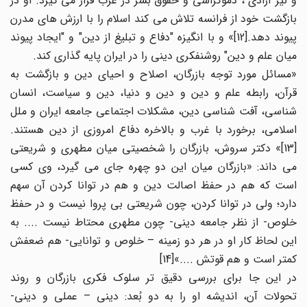
و نیز آزادی ، دموکراسی و حقوق بشر در غرب قرار می گیرد. او در
بازگشت خود از فرانسه تلاش می کند اسلام را با ارزش های مدرن
پیوند دهد.[12]» و با انگیزه "دفاع و تبلیغ از دین" و "ایجاد پیوند
میان علم و دین" روشنفکری دینی را در ایران پایه گذاری کند.
«مسائل مورد توجه بازرگان، اصلاح و احیای دین و بازگشت به
قرآن، رابطه علم و دین و دین و دنیا، دین و سیاست، انسان
شناسی، آفت شناسی دین، مشکلات اجتماعی جامعه ایران و ملل
اسلامی، برخورد با غرب و بالاخره دفاع امروزی از دین هستند.
[13]» دکتر سروش، بازرگان را شخصیتی میان مطهری و شریعتی
می داند: «بازرگان میان این دو چهره جای می گیرد، وی کسی
است که هم در حفظ اصالت دین و هم در توانا کردن آن سهم
دارد؛ ولی در توانا کردن، چون شریعتی بی پروا نیست و در حفظ
خلوص- از نظر جامعه دینی- چون مطهری محتاط نیست .... به
این لحاظ کار او در هر دو زمینه – خلوص و توانایی- هم ضعفش
کمتر است و هم قوتش ....»[14]
در این جا برای بررسی دقیق تر سلوک فکری بازرگان و روند
تحولات آن، اندیشه او را به دو بُعد: دینی – عملی و دینی-