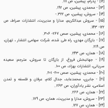
[12] - پدرام، پیشین، ص 111.
[13] - محمدی، پیشین، ص 192.
[14] - سروش، پیشین، ص 322.-
[15] - سروش عبدالکریم، مدارا و مدیریت، انتشارات صراط، ص
122- 143.
[16] - محمدی، پیشین، صص 267- 306.
[17] - بازرگان مهدی، راه طی شده، شرکت سهامی انتشار ، تهران،
ص 219.
[18] - همان، ص 243.
[19] - جهانبخش فروغ، از بازرگان تا سروش، مترجم: سعیده
سریانی، انتشارات بهزاد، ص 100.
[20] - محمدی، پیشین، صص 200- 201.
[21] - جابری، محمدعابد، جدال کلام، عرفان و فلسفه و تمدن
اسلامی، نشر یادآوران، ص 263..
[22] - همان، ص 266.
[23] - سروش، مدارا و مدیریت، همان، ص 179.
[24] - همان، ص 127.