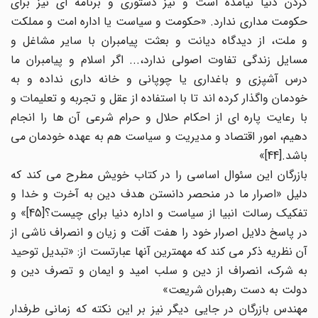
کردن دنیا نیامده است و نیز دستوری و برنامه ای نیز برای
حکومت مداری ندارد. «حکومت و سیاست یا اداره امت و مملکت
و ملت، از دیدگاه دیانت و بعثت پیامبران با سایر مشاغل و
مسایل زندگی تفاوت اصولی ندارد،... اگر اسلام و پیامبران ما
درس آشپزی و باغداری یا چوپانی و خانه داری نداده و به
خودمان واگذار کرده اند تا با استفاده از عقل و تجربه و تعلیمات و
با رعایت پاره ای از احکام حلال و حرام شرعی آن ها را انجام
دهیم، امور اقتصاد و مدیریت و سیاست هم به عهده خودمان می
باشد.[44]»
بازرگان این سئوال اساسی را در کتاب خویش مطرح می کند که
دلیل «اصرار ما در منحصر دانستن هدف دین به آخرت و خدا و
تفکیک رسالت انبیا از سیاست و اداره دنیا برای چیست؟[45]» و
در پاسخ دلایل اصرار خود را هفت آفت و زیان و انصراف ناشی از
آن نظریه ذکر می کند که مهمترین آنها عبارتست از: «تبدیل توحید
به شرک، انصراف از دین و سلب امید و ایمان و تصرف دین و
دولت به دست رهبران شریعت»
مهندس بازرگان در جایی دیگر نیز بر این نکته که زمانی طرفدار