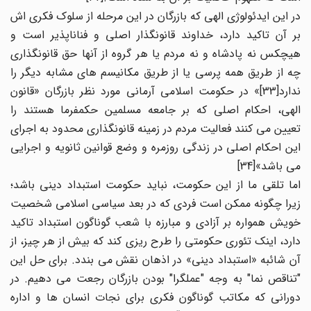
در این ایدئولوژی الهی که بازرگان در این مرحله از سلوک فکری اش
بر آن تاکید دارد، خداوند قانونگذار اصلی و فناناپذیر است و
هیچکس نه پادشاه و نه مردم یا هر گروه از آنها حق قانونگذاری
چه از طریق همه پرسی یا از طریق مکانیسم های مشابه دیگر را
ندارد[33]» در حکومت اسلامی آرمانی مورد نظر بازرگان «قانون
الهی، احکام اصلی که بر جامعه مسلمین حکمفرما هستند را
تعیین می کنند فعالیت مردم در زمینه قانونگذاری محدود به اجرای
این احکام اصلی در زندگی روزمره و وضع قوانین ثانویه و اجرایی
می باشد»[34]
اما تلقی ما از این حکومت، نباید حکومت استبداد دینی باشد؛
زیرا چگونه ممکن است فردی که در بعد سیاسی اسلامی شخصیت
خویش همواره بر آزادی و مبارزه با شعب گوناگون استبداد تاکید
دارد، اینک تئوری حکومتی را طرح ریزی کند که بیش از هر چیز، از
آن شائبه «استبداد دینی» در اذهان نقش می بندد. برای حل این
"تناقص نما" به وجه "عملگرا" بودن بازرگان رجعت می دهیم. در
دورانی که مکاتب گوناگون فکری برای نجات انسان ها و اداره