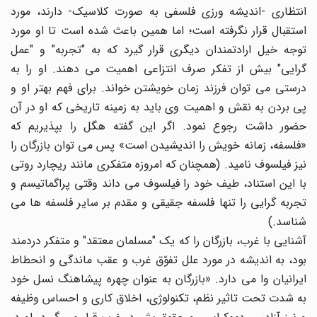
انتظاری -اندیشه ورزی فلسفی به صورت کلاسیک- دارند، مورد
استقبال قرار نگرفته است؛ اما همین باعث شده است تا او مورد
توجه خیل ارادتمندان دیگری قرار گیرد که به "تجربه" و "عمل
گرایی" بیش از تفکر صرف انتزاعی اهمیت می دهند. او را به
درستی می توان فرزند زمان خویشتن خواند. برای فهم بهتر او و
پی بردن به نقش و اهمیت وی باید به زمینه تاریخی که او در آن
حضور داشت رجوع نمود. اگر این گفته هگل را بپذیریم که
«فلسفه، زمانه خویش را اندیشیدن است» پس می توان بازرگان را
نیز فیلسوف نامید. (همچنان که امروزه متفکری مانند ریچارد روتی
با این استناد، طیف خود را فیلسوف می داند وقتی پراگماتیسم و
تجربه گرایی را تنها فلسفه جقیقی و مقدم بر سایر فلسفه ها می
شناسد.)
آشنایی با غرب، بازرگان را که یک "مسلمان معتقد" و متفکر دردمند
بود، به اندیشه در مورد علل تفوّق غرب و عقب ماندگی و انحطاط
ایرانیان وا می دارد. «بازرگان به عنوان چهره پیشاهنگ نسل خود
به شدت تحت تاثیر نظم، تکنولوژی، اخلاق کاری و احساس وظیفه