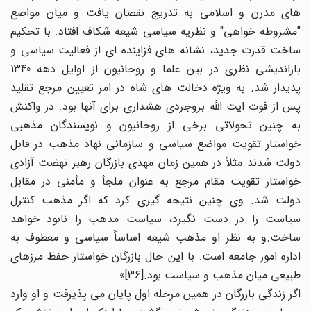
های مدرن و اسلامی به تدریج نقصان یافت و میان مواضع
"مشروطه خواهی" و نظریه سیاسی شیعه شکاف افتاد. با تحکیم
ساخت قدرت جدید، نشانه های فزاینده ای از فعالیت سیاسی و
بازاندیشی نظری در بین علما و روحانیون از اوایل دهه 1340
پدیدار شد. به ویژه دخالت های شاه در امر تعیین مرجع تقلید
پس از فوت ایت الله بروجردی هشداری برای آنها بود. در واکنش
به چنین تحولاتی برخی از روحانیون و نویسندگان مذهبی
خواستار تقویت مواضع سیاسی و سازمانی نهاد مذهب در قابل
دولت شدند مثلاً در همین زمان مهدی بازرگان رهبر نهضت آزادی
خواستار تقویت مقام مرجع به عنوان ملجأ و مأمنی در مقابل
دولت شد. وی چنین نتیجه گیری کرد که اگر مذهب کنترل
سیاست را در دست نگیرد، سیاست مذهب را نابود خواهد
ساخت.و به نظر او مذهب شیعه اساساً سیاسی و معطوف به
اداره امور جامعه است. با این حال بازرگان خواستار حفظ مرزهای
طبیعی میان مذهب و سیاست بود.[36]»
اگر زندگی بازرگان در همین مرحله اول پایان می پذیرفت و او وارد