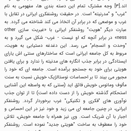
اند.[3] وجه مشترک تمام این دسته بندی ها، مفهومی به نام
"غرب" و "مدرنیته" است. در حقیقت روشنفکری ایرانی در تقابل با
غرب و موضعی که در برابر آن اتخاذ می کند شناخته می گردد. به
عبارت دیگر "هویت" روشنفکر ایرانی با «غیریت سازی other
ness» در برابر آنچه که او نیست - غرب- شکل می گیرد و به
"وحدت و انسجام" می رسد. این دغدغه دستیابی به هویت،
مربوط به کل جامعه ایرانی است که ساختارهای سنتی اش یارای
ایستادگی در برابر جذب انگاره های مدنیته را ندارد و برای یافتن
هویتی برای خود به جستجو برآمده است. جامعه ای که خود را
مجبور می بیند تا بر احساسات نوستالژیک خویش نسبت به سنت
مألوف ومانوس خویش فائق اید (سنتی که به واسطه این آشنایی
استحکام گذشته خویش را از دست داده است) تا از توان جذب
نوآوری های "فکری و تکنیکی" غرب برخوردار گردد. روشنفکر
ایرانی، در چنین جامعه ای می زید و خود نیز در این احساس و
اجبار با آن شریک است. وی نیز همراه با جامعه خویش، تلاش
خود را معطوف به ساخت "هویتی جدید" نموده است. روشنفکر