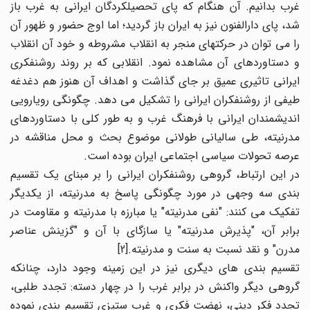
غرب بدانیم. آن هنگام که پای تحصیلکردگان ایرانی به غرب باز
شد، پای دارالفنون نیز به ایران باز گردید؛ اما اوج حضور و ظهور آن
را می توان در حرکت­های منجر به انقلاب مشروطه و خود آن انقلاب
و دستاوردهای آن مشاهده نمود. انقلابی که بر روند روشنفکری
ایرانی تاثیری عمیق بر جای گذاشت و اهداف آن هنوز هم دغدغه
طیفی از روشنفکران ایرانی را تشکیل می دهد. چگونگی رویارویی
اندیشمندان ایرانی با فرهنگ غرب و به طور کلی با دستاوردهای
مدرنیته، طی سالیانی طولانی موضوع بحث و محل مناقشه در
عرصه تحولات سیاسی اجتماعی ایران بوده است.
در این ارتباط، گروهی روشنفکران ایرانی را بر مبنای یک تقسیم
بندی سه وجهی در مورد چگونگی پاسخ به مدرنیته، از یکدیگر
تفکیک می کنند: "نفی مدرنیته" یا مبارزه با مدرنیته و مقاومت در
برابر آن، "پذیرش مدرنیته" یا سازگای با آن و "گزینش عناصر
مدرن" و نقد نسبت به سنت و مدرنیته.[2]
تقسیم بندی های دیگری نیز در این زمینه وجود دارد، چنانکه
گروهی دیگر واکنش در برابر غرب را در چهار دسته: تجدد طلبی،
تجدد فکر دینی، نهضت فکری و غرب ستیزی تقسیم بندی نموده