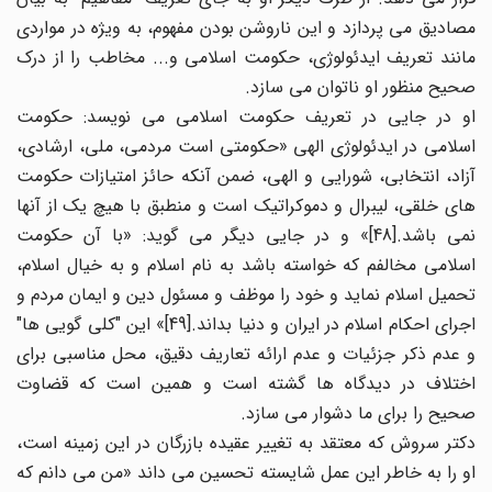
مصادیق می پردازد و این ناروشن بودن مفهوم، به ویژه در مواردی
مانند تعریف ایدئولوژی، حکومت اسلامی و... مخاطب را از درک
صحیح منظور او ناتوان می سازد.
او در جایی در تعریف حکومت اسلامی می نویسد: حکومت
اسلامی در ایدئولوژی الهی «حکومتی است مردمی، ملی، ارشادی،
آزاد، انتخابی، شورایی و الهی، ضمن آنکه حائز امتیازات حکومت
های خلقی، لیبرال و دموکراتیک است و منطبق با هیچ یک از آنها
نمی باشد.[48]» و در جایی دیگر می گوید: «با آن حکومت
اسلامی مخالفم که خواسته باشد به نام اسلام و به خیال اسلام،
تحمیل اسلام نماید و خود را موظف و مسئول دین و ایمان مردم و
اجرای احکام اسلام در ایران و دنیا بداند.[49]» این "کلی گویی ها"
و عدم ذکر جزئیات و عدم ارائه تعاریف دقیق، محل مناسبی برای
اختلاف در دیدگاه ها گشته است و همین است که قضاوت
صحیح را برای ما دشوار می سازد.
دکتر سروش که معتقد به تغییر عقیده بازرگان در این زمینه است،
او را به خاطر این عمل شایسته تحسین می داند «من می دانم که