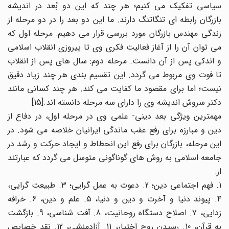
سیاسی تفکیک می کنیم؛ هر چند که این دو بُعد در اندیشه
بازرگان رابطه ای تنگاتنگ دارند. ما این دو بعد را در دو مرحله از
زندگی مهندس بازرگان مورد بررسی قرار می دهیم: مرحله اول که
می توان آن را از آغاز فعالیت فکری وی تا پیروزی انقلاب اسلامی
و اندکی پس از آن دانست. مرحله دوم: سال های پس از انقلاب
تا فوت وی مربوط می گردد. این تقسیم بندی هر چند زیاد دقیق
نیست؛ اما برای مقصود ما کفایت می کند. هر چند کسانی مانند
دکتر سروش اندیشه وی را دارای سه مرحله دانسته اند.[15]
مهمترین ویژگی بعد دینی- علمی وی در مرحله اول، در دفاع از
دین و مبارزه برای رفع عقب ماندگی ایرانیان خلاصه می شود. در
این مرحله، بازرگان برای رفع این انحطاط و ایجاد حرکت و رشد در
جامعه اسلامی به روش های گوناگونی متوسل می گردد که عبارتند
از:
1. فهم اجتماعی دین؛ 2. دعوت به عمل گرایی؛ 3. طبیعت گرایی،
4. پیوند دنیا و آخرت و دین و دنیا، 5. علم و دین، 6. خرافه
زدایی، 7. اصلاح دستگاه روحانیت، 8. آفت شناسی، 9. بازگشت
به قرآن، 10. رسیدن روح اختیار، 11. آزادمنشی، 12. نقد خصایص