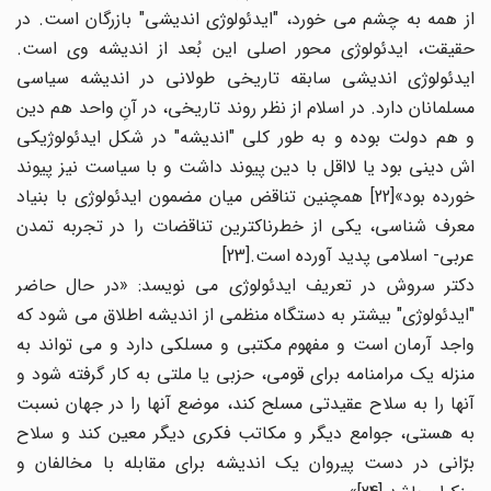
از همه به چشم می خورد، "ایدئولوژی اندیشی" بازرگان است. در
حقیقت، ایدئولوژی محور اصلی این بُعد از اندیشه وی است.
ایدئولوژی اندیشی سابقه تاریخی طولانی در اندیشه سیاسی
مسلمانان دارد. در اسلام از نظر روند تاریخی، در آنِ واحد هم دین
و هم دولت بوده و به طور کلی "اندیشه" در شکل ایدئولوژیکی
اش دینی بود یا لااقل با دین پیوند داشت و با سیاست نیز پیوند
خورده بود»[22] همچنین تناقض میان مضمون ایدئولوژی با بنیاد
معرف شناسی، یکی از خطرناکترین تناقضات را در تجربه تمدن
عربی- اسلامی پدید آورده است.[23]
دکتر سروش در تعریف ایدئولوژی می نویسد: «در حال حاضر
"ایدئولوژی" بیشتر به دستگاه منظمی از اندیشه اطلاق می شود که
واجد آرمان است و مفهوم مکتبی و مسلکی دارد و می تواند به
منزله یک مرامنامه برای قومی، حزبی یا ملتی به کار گرفته شود و
آنها را به سلاح عقیدتی مسلح کند، موضع آنها را در جهان نسبت
به هستی، جوامع دیگر و مکاتب فکری دیگر معین کند و سلاح
برّانی در دست پیروان یک اندیشه برای مقابله با مخالفان و