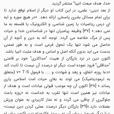
خدا، هدف مبعث انبیا" منتشر گردید.
از بعد دینی- علمی، در این کتاب او دیگر از اسلام توقع ندارد تا
برای تمام مسائل بشری پاسخی ارائه دهد. «در هیچ سوره و ایه
ای درس ریاضیات یا زمین شناسی و الکترونیک یا فلسفه به ما
نمی دهد.» [37] وظیفه پیامبران تنها در شناساندن خدا و حیات
پس از مرگ خلاصه می گردد. توجه آنه به دین و آنچه از آن
حاصل می شود تنها یک تحول فرعی است و به طور ضمنی
بدست می اید بدون آنکه اصل و اساس و هدف مثبت انبیا باشد.
اکنون دین در نزد بازرگان از هیبت "حداکثری" خود بر قامتی
"حداقلی" فرود نموده است دیگر او درصدد آن نیست تا ثابت کند
«دعا روزه، انفاق، و زهد و شهادت و .... با فرمول v= T-S (متعلق
به ترمودینامیک) می توند به بقای حیات امت اسلامی یاری
رساند.» [38] اکنون آن چه موجب قبولی عبادات است و هدف از
عبادات نیز همین است تنها تقرب به خداست نه «روزه باعث
جلوگیری از چاقی می گردد و نه نماز کاربردی به عنوان ورزش
عضلات دارد.»[39] بازرگان دیگر درصدد عملی کردن دین نیست؛
زیرا دیگر ضرورتی برای آن نمی بیند «کارویژه دین اکنون برای او