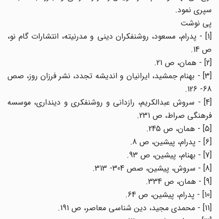
سپری نمود.
پی نوشت
[1] - پدرام، مسعود، روشنفکران دینی و مدرنیته، انتشارات گام نو،
ص 14.
[2] - همان، ص 21.
[3] - بهنام جمشید، ایرانیان و اندیشه تجدد، نشر فرزان روز، صص
68- 126.
[4] - سروش عبدالکریم، رازدانی و روشنفکری و دینداری، موسسه
فرهنگی صراط، ص 231.
[5] - همان، ص 245.
[6] - پدرام، پیشین، ص 8.
[7] - بهنام، پیشین، ص 93.
[8] - سروش، پیشین، صص 304- 313.
[9] - همان، ص 334.
[10] - پدرام، پیشین، ص 64.
[11] - محمدی مجید، دین شناسی معاصر، ص 191.