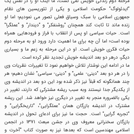
مرحله دوم زندگی خویش نمی گشت، ما اینک او را در نقش یک
"ایدئولوگ" حکومت اسلامی و یکی از تئوریسین های نظام
جمهوری اسلامی با سبک وسیاق فعلی تصور می نمودیم؛ اما او
زنده ماند تا ثابت کند همچنان "روشنفکر" و "دیندار" و "عملگرا"
است. حیات سیاسی او پس از انقلاب با فراز و فرودهایی همراه
بوده است؛ اما آن چه برای ما اهمیت دارد ورود او به مرحله دوم
حیات فکری خویش است. او در این مرحله به زعم ما و بسیاری
دیگر، درهر دو بعد اندیشه خویش تجدید نظر کرده است.
ما در ادامه این نوشتار تلاش خواهیم نمود تا تغییرات نظریات وی
را در هر دو بعد "دینی- علمی" و "دینی- سیاسی" نشان دهیم؛ هر
چند همانگونه که قبلاً نیز ذکر شده بود این دو بعد در اندیشه وی
از یکدیگر جدا نیستند وبه سبب ریشه مشترکی که دارند، تغییر در
یکی بالضروره منجر به تغییر در دیگری نیز خواهد شد. این ریشه
مشترک در اندیشه بازرگان همان "عملگرایی"، "تاریخگرایی" و
"تجربه گرایی" است. حجت ما نیز برای ادعای تحول در اندیشه
بازرگان سخنرانی معروف وی در جشن مبعث 1371 در انجمن
اسلامی مهندسین است که بعدها نیز به صورت کتاب "آخرت و