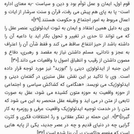
قوم اول، ایمان و عمل توأم بود و دین و سیاست -به معنای اداره
است- پا به پای هم پیش می رفت، قرآن و سنت سرشار از ایات و
اعمال مربوط به امور اجتماع و حکومت هستند.[29]»
وی به دلیل همین اعتقاد و ایمان به ثبوت ایدئولوژی، عنصر عقل را
که می تواند تا حدی در تغییر و تحول بکار اید یا داعیه آن را
داشته باشد از حیز انتفاع ساقط می کند و فقط شأن آن را اعتراف
به عجز و نادانی، مسلم داشتن نیاز به مقصد و رهبری، دفاع و
مصون داشتن از رقیب و انطباق اصول با واقعیات می داند.[30]
این جنبه از ایدئولوژی دینی را "ابوزید" نیز مورد توجه قرار داده
است. وی با تاکید بر این نقش عقل ستیزی در گفتمان دینی و
ایدئولوژیک می نویسد: «هنگامی که کشاکش سیاسی و اجتماعی
از حوزه واقعیت به حوزه متون کشیده می شود، عقل به صورت
تابعی از متن در می اید و وظیفه عقل منحصر به این می شود که
متن را در خدمت توجیه ایدئولوژیک واقعیت عرفی و روزمره به کار
گیرد[31]». این حمله بر تفکر عقلانی و ردّ اختلافات فکری و کثرت
گرایی چه در دنیای قدیم و چه در عصر جدید، یکی از پایه هایی
است که مفهوم حاکمیت بر آن بنا شده است.[32]