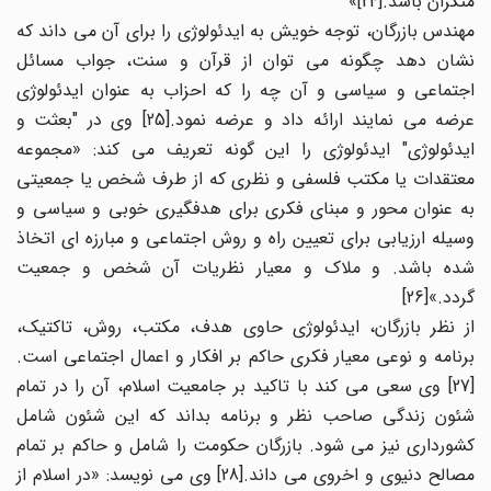
منکران باشد.[24]»
مهندس بازرگان، توجه خویش به ایدئولوژی را برای آن می داند که
نشان دهد چگونه می توان از قرآن و سنت، جواب مسائل
اجتماعی و سیاسی و آن چه را که احزاب به عنوان ایدئولوژی
عرضه می نمایند ارائه داد و عرضه نمود.[25] وی در "بعثت و
ایدئولوژی" ایدئولوژی را این گونه تعریف می کند: «مجموعه
معتقدات یا مکتب فلسفی و نظری که از طرف شخص یا جمعیتی
به عنوان محور و مبنای فکری برای هدفگیری خوبی و سیاسی و
وسیله ارزیابی برای تعیین راه و روش اجتماعی و مبارزه ای اتخاذ
شده باشد. و ملاک و معیار نظریات آن شخص و جمعیت
گردد.»[26]
از نظر بازرگان، ایدئولوژی حاوی هدف، مکتب، روش، تاکتیک،
برنامه و نوعی معیار فکری حاکم بر افکار و اعمال اجتماعی است.
[27] وی سعی می کند با تاکید بر جامعیت اسلام، آن را در تمام
شئون زندگی صاحب نظر و برنامه بداند که این شئون شامل
کشورداری نیز می شود. بازرگان حکومت را شامل و حاکم بر تمام
مصالح دنیوی و اخروی می داند.[28] وی می نویسد: «در اسلام از