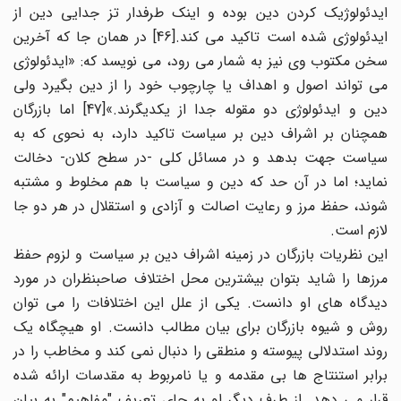
ایدئولوژیک کردن دین بوده و اینک طرفدار تز جدایی دین از
ایدئولوژی شده است تاکید می کند.[46] در همان جا که آخرین
سخن مکتوب وی نیز به شمار می رود، می نویسد که: «ایدئولوژی
می تواند اصول و اهداف یا چارچوب خود را از دین بگیرد ولی
دین و ایدئولوژی دو مقوله جدا از یکدیگرند.»[47] اما بازرگان
همچنان بر اشراف دین بر سیاست تاکید دارد، به نحوی که به
سیاست جهت بدهد و در مسائل کلی -در سطح کلان- دخالت
نماید؛ اما در آن حد که دین و سیاست با هم مخلوط و مشتبه
شوند، حفظ مرز و رعایت اصالت و آزادی و استقلال در هر دو جا
لازم است.
این نظریات بازرگان در زمینه اشراف دین بر سیاست و لزوم حفظ
مرزها را شاید بتوان بیشترین محل اختلاف صاحبنظران در مورد
دیدگاه های او دانست. یکی از علل این اختلافات را می توان
روش و شیوه بازرگان برای بیان مطالب دانست. او هیچگاه یک
روند استدلالی پیوسته و منطقی را دنبال نمی کند و مخاطب را در
برابر استنتاج ها بی مقدمه و یا نامربوط به مقدسات ارائه شده
قرار می دهد. از طرف دیگر او به جای تعریف "مفاهیم" به بیان