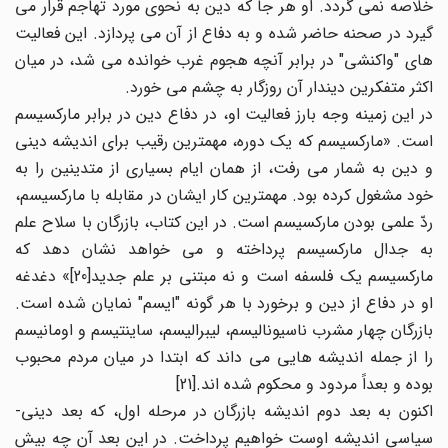
خلاصه نمی گردد. او هر جا که دین به نحوی مورد تهاجم قرار می
گیرد در صحنه حاضر شده و به دفاع از آن می پردازد. این فعالیت
های "واکنشی" در برابر آنچه هجوم غرب خوانده می شد، در میان
اکثر متفکرین دیندار آن روزگار به چشم می خورد.
در این زمینه وجه بارز فعالیت او، در دفاع دین در برابر مارکسیسم
است. «مارکسیسم که یک دوره، مهمترین رقیب برای اندیشه دینی
و دین به شمار می رفت، از همان ایام بسیاری از متدینین را به
خود مشغول کرده بود. مهمترین کار ایشان در مقابله با مارکسیسم،
ردّ علمی بودن مارکسیسم است. در این کتاب، بازرگان با سلاح علم
به جدال مارکسیسم پرداخته و می خواهد نشان دهد که
مارکسیسم یک فلسفه است و نه مبتنی بر علم جدید[20]» دغدغه
او در دفاع از دین و برخورد با هر گونه "ایسم" نمایان شده است.
بازرگان چهار مشرب ناسیونالیسم، لیبرالیسم، ساینتیسم و اومانیسم
را از جمله اندیشه هایی می داند که ابتدا در میان مردم محبوب
بوده و بعداً مردود و محکوم شده اند.[21]
اکنون به بعد دوم اندیشه بازرگان در مرحله اول، که بعد دینی-
سیاسی اندیشه اوست خواهیم پرداخت. در این بعد آن چه بیش