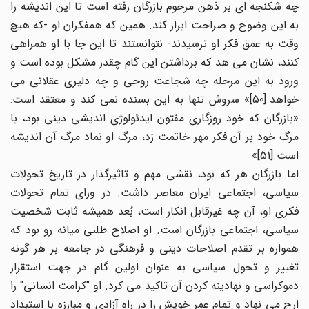
چه شکنجه ای بر ذهن مرحوم بازرگان رفته است تا این اندیشه را
به این وضوح و صراحت ابراز کند. همین که همفکران او -که هیچ
وقت به عمق فکر او نرسیدند- نتوانستند تا این جا با او همراهی
کنند، نشان می هد که برداشتن این گام چقدر مشکل بوده است و
ورود به این مرحله چه شجاعت روحی و چه دلیری عقلانی می
خواهد.[50]» سروش تنها به این بسنده نمی کند و معتقد است:
«بازرگان که خود روزگاری مفتون ایدئولوژی اندیشی دینی بود، با
مرگ خود بر آن فکر مهر خاتمت زد، مرگ او نماد مرگ آن اندیشه
است.[51]»
اما بازرگان هر که بود، نقشی مهم و تاثیرگذار در تاریخ تحولات
سیاسی، اجتماعی ایران معاصر داشت. در ورای تمام تحولات
فکری او، آن چه غیرقابل انکار است، بُعد همیشه ثابت شخصیت
سیاسی، اجتماعی بازرگان است. او اصلاح طلبی میانه رو بود که
همواره بر تقدم اصلاحات دینی و فرهنگی در جامعه بر هر گونه
تغییر و تحول سیاسی به عنوان اولین گام در جهت استقرار
دموکراسی و نهادینه کردن آن تاکید می کرد. او "کرامت انسانی" را
ارج می نهاد و تمام عمر خویش را در راه آزادی و مبارزه با استبداد