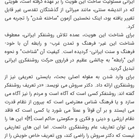
ایرانی مسئولیت ساخت این هویت را بر عهده گرفته است، هویتی
که در اندیشه سنتی، مانند میراثی از گذشتگان تقدسی غیر قابل
تغییر یافته بود، اینک نخستین آزمون "ساخته شدن" را تجربه می
کرد.
برای شناخت این هویت، عمده تلاش روشنفکر ایرانی، معطوف
شناخت این غیر- فرهنگ و تمدن غرب- و رابطه آن با خود-
فرهنگ و سنت ایرانی- گردیده است. کیفیت آن "شناخت" و نحوه
این "رابطه" به چالشی عظیم در فراروی حرکت روشنفکری ایرانی
تبدیل گردید.
برای وارد شدن به مقوله اصلی بحث، بایستی تعریفی نیز از
روشنفکری ارائه داد. دکتر سروش می نویسد: «در تعریف روشنفکر
گفته اند: روشنفکر کسی است که آگاه است و مردم را نیز آگاه می
سازد و یا فرهنگ شناس معترضی است که بیرون از نظام قدرت
می ایستد و بر آن قولاً و عملاً می شورد یا کسی است که فاقد
نظام ارزشی و دینی و فکری و حکومتی حاکم است.[4]» این ها را
می توان تعاریف عام روشنفکری دانست. اما این های تعاریفی
نیست که دکتر سروش را راضی کند، وی تعریف خاص خویش را از