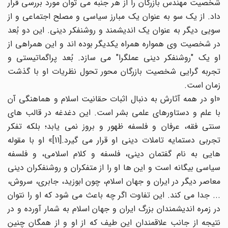
شخصیت مهندس بازرگان را از هر جنبه می توان مورد بررسی قرار
داد. از یک سو به عنوان یک مبارز سیاسی و مصلح اجتماعی و از
سویی دیگر به عنوان یک اندیشمند و روشنفکر دینی. این دو بُعد
در شخصیت وی همواره همراه یکدیگر بوده اند و این همراهی از
او یک "روشنفکر دینی عملگرا" می سازد. بُعد پراگماتیستی و
تجربه گرایی شخصیت بازرگان محور تحول نظریات او با گذشت
زمان است.
«او در همه آثارش به دنبال اثبات حقانیت اسلام و هماهنگی آن
با علم و دستاورهای علمی بشر است. این دغدغه در قالب های
سنتی فقه، عرفان و فلسفه ظهور و بروز نمی یابد؛ بلکه تفکر
تجربی دستمایه تاملات دینی او قرار می گیرد.[11]» او با مقوله
هایی به نام گفتمان دینی، فلسفه و کلام اسلامی، و فلسفه
سیاسی بیگانه است و این ها او را از متفکران و روشنفکران دینی
معاصر دیگر در ایران و جهان اسلام، چون ابوزید، جابری، سروش،
... جدا می کند. این تفاوت اگر چه باعث می شود که او را نتوان
در زمره اندیشمندان بزرگ ایران و جهان اسلام به شمار آورده و در
نتیجه از جانب علاقمندان این طیف که از او و از همگان چنین