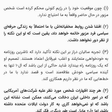
(۱): چون موقعیت خود را در رژیم کنونی محکم کرده است شخص
مزبور در حال حاضر واقعاً به ما احتیاج ندارد.
(۲):
افشا شدن روابط مخفیانه‌اش با ما احتمالاً به زندگی حرفه‌ای
سیاسی فرد مزبور خاتمه خواهد داد، یقین است که او این نکته را
از نظر دور نخواهد داشت.
(۳): تجربه سالیان دراز بر این نکته تأکید دارد که ناشرین روزنامه
به خودخواهی متمایلند و اغلب غیرقابل اعتماد هستند. تصمیم او
که یک روزنامه راه بیندازد شاید حاکی از این باشد که ال-۱ تنها به
آینده سیاسی خودش علاقه‌مند است و قصد ندارد با ما در
خط‌هایی که ما در نظر داریم همکاری کند.
(۴)
هر چند اظهارات شخص مورد نظر علیه شرکت‌های آمریکایی
که در امور داخلی ایران دخالت می‌کنند، ممکن است نشانه این
باشد که او نمی‌خواهد کاری به کار دولت ایالات متحده داشته
باشد، اما «آر» مایل است طور دیگری فکر کند.