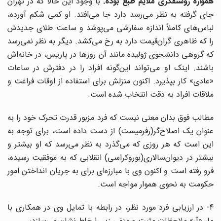
مواره روشنفکری ملایم طبع بوده.
با وجود این حالا که در تهران
جای گرفته به نظر می‌رسد دارد جا می‌افتد. او کمی شکم آورده،
لباس‌های کاملاً اندازه سفارشی می‌پوشد و ساعت طلای جدیدش
را که ظاهری گران‌قیمت دارد به رخ می‌کشد. دیگر به نظر نمی‌رسد
که گروهی دانشجوی ژولیده مانند آن روزها در پاریس، در خانه‌اش
باشند. اینک او می‌تواند این‌گونه افراد را در دفترش در ساعات
«عادی» کار بپذیرد. اکنون منزلش برای استفاده از اوقات فراغت و
ملاقات افراد به دقت انتخاب شده است.
مطالب فوق بدان معنی نیست که فرد مزبور قدرت تحرک خود را به
عنوان یک اصلاح‌گر(رفرمیست) از دست داده است، برای توجه به
این است که هر روزی که می‌گذرد به نظر می‌رسد که او بیشتر و
بیشتر در دیوان‌سالاری(بوروکراسی) انقلابی که به موفقیت رسیده،
فرو رفته است و اکنون وی با مبارزه‌ای برای به جریان انداختن امور
حکومت به نحوی هموار مواجه است.
۴- در ارزیابی فرد مورد نظر، در رابطه با تمایل وی در همکاری با
ما، «آر» ملاحظات مثبت و منفی زیر را خاطرنشان می‌سازد: