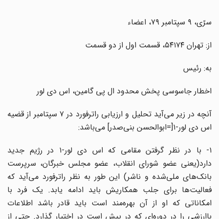
سرّی، ۹ سپتامبر ۷۹، اعضاء
از: تهران ۵۴۱۷۴، قسمت اول از دو قسمت
به: رئیس
اخطار جاسوسی پخش محدود ال پی گامین، اس دی لور
آنچه در زیر می‌آید تحلیل و ارزیابی راترفورد در ۷ سپتامبر از قضیه
اس دی لور-۱[=ابوالحسن بنی‌صدر] می‌باشد:
۱- با در نظر گرفتن مقامی که اس دی لور-۱ در رژیم جدید
دارد(یعنی عضو شورای انقلاب، عضو مجلس خبرگان، سرپرست
بانک‌های ملی‌شده و ناشر) این طور به نظر راترفورد می‌آید که
فعالیت‌ها برای جلب همکاریش باید ادامه یابد. یک فرد با
امکاناتی که او از آن بهره‌مند است باید قادر باشد اطلاعات
باارزشی را در دوره‌ای که در پیش است در اختیار گذارد. حتی از