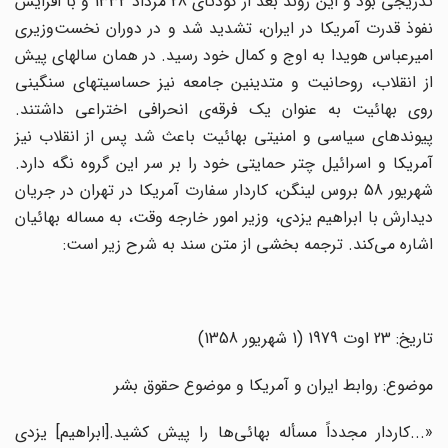
تدریجی بود و این روند بعد از کودتای 28 مرداد 1332 و با افزایش
نفوذ قدرت آمریکا در ایران، تشدید شد و در دوران نخست‌وزیری
امیرعباس هویدا به اوج و کمال خود رسید. در همان سالهای پیش
از انقلاب، روحانیت و متدینین جامعه نیز حساسیتهای سنگینی
روی بهائیت به عنوان یک فرقه‌ی انحرافی اختراعی داشتند.
پیوندهای سیاسی و امنیتی بهائیت باعث شد پس از انقلاب نیز
آمریکا و اسرائیل چتر حمایتی خود را بر سر این گروه نگه دارد.
شهریور 58 بروس لینگن، کاردار سفارت آمریکا در تهران در جریان
دیدارش با ابراهیم یزدی، وزیر امور خارجه وقت، به مساله بهائیان
اشاره می‌کند. ترجمه بخشی از متن سند به شرح زیر است:
تاریخ: 23 اوت 1979 (1 شهریور 1358)
موضوع: روابط ایران و آمریکا و موضوع حقوق بشر
«...کاردار مجدداً مسأله بهائی‌ها را پیش کشید.[ابراهیم] یزدی