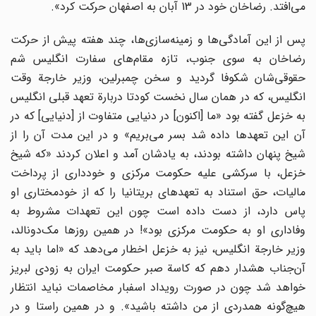
می‌افتد. رضاخان خود در 13 آبان به اصفهان حرکت کرد».
پس از این آمادگی‌ها و زمینه‌سازی‌ها، چند هفته پیش از حرکت
رضاخان به سوی جنوب، تازه مقام‌های سفارت انگلیس شم
حقوقی‌شان شکوفا گردید و سخن چمبرلین، وزیر خارجة وقت
انگلیس، که در همان سال نخست کودتا دربارة تعهد قبلی انگلیس
به خزعل گفته بود «ما [اکنون] در دنیایی متفاوت از [دنیایی] که در
آن این تعهدها داده شد بسر می‌بریم» و در این مدت آن را از
شیخ پنهان داشته بودند، به یادشان آمد و اعلان کردند «که شیخ
خزعل، با سرکشی علیه حکومت مرکزی و خودداری از پرداخت
مالیات، حق استناد به تعهدهای بریتانیا را که از خودمختاری او
پاس دارد، از دست داده است چون این تعهدات مشروط به
وفاداری او به حکومت مرکزی بود»! در همین روزها مک‌دونالد،
وزیر خارجة انگلیس، نیز به خزعل اخطار می‌دهد که «اما باید به
آن‌جناب هشدار دهم که کاسة صبر حکومت ایران به زودی لبریز
خواهد شد چون در صورت رویداد اسفبار مخاصمات نباید انتظار
هیچ‌گونه همدردی از من داشته باشید». و در همین راستا و در