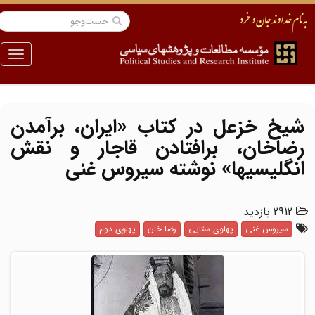
منو
شیخ خزعل در کتاب «ایران، برآمدن
رضاخان، برافتادن قاجار و نقش
انگلیسیها» نوشته سیروس غنی
2912 بازدید
سیروس غنی
پهلوی ستایی
رضا خان
پهلوی دوم