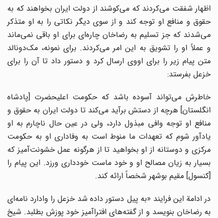
اظهار شفقت می‌کردند که می‌کوشند از دولت ایران بخواهند که به
حقوق و منافع او توجه کند و از سوی دیگر نکاتی را به او متذکر
می‌شدند که جز تسلیم به رضاخان چاره‌ای برای او باقی نمی‌ماند
و عملاً او را تشویق به این امر می‌کردند. برای نمونه، مک‌دونالد
متن پیام زیر را برای اووی ارسال کرد و دستور داد تا آن را برای
خزعل بفرستد:
خاطرش می‌تواند آسوده باشد که حکومت اعلیحضرت [پادشاه
انگلستان] هرچه از دستش برآید می‌کند تا دولت ایران به حقوق و
منافع او توجه وافی مبذول دارد، ولی در عین حال ناچارم به او
یادآور شوم که تعهدات ما منوط است به وفاداری او به حکومت
مرکزی و دوستانه از او بخواهید تا از هرگونه عمل خشونت‌آمیز که
بسیار به زیان مصالح او و خود ماست خودداری ورزد. این پیام را
[کنسول] مقیم بوشهر شخصاً ارائه کند.
در ادامة این فرایند «به پیل دستور داده شد خزعل را وادارد نامه‌ای
به رضاخان بنویسد و از گفته‌های افتراآمیز خود پوزش بطلبد. شیخ