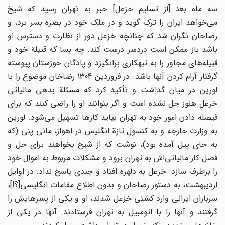
سه ماه بعد [از تسلیم خزعل] خبر به تهران رسید که شیخ
می‌خواهد ایران را ترک گوید و در ملک خود در بصره بسر برد، و
رضاخان نگران شد که چنانچه خزعل دور از نظارت و دسترس او
باشد باز ممکن است دردسر درست کند. چه بسا که قبیلة خود و
قبیله‌های مجاور را به تبهکاری برانگیزد و پادگان خوزستان پیوسته
گرفتار آرام کردن آنها باشد. در فروردین 1304 رضاخان موضوع را با
لورین در میان گذاشت و تأکید کرد که مسئلة بدهی مالیاتی
خزعل هنوز حل نشده است و اگر بتوانند او را راضی کنند که برای
فیصله دادن امور خود به تهران بیاید کارها تسهیل می‌شود. لورین
به وزارت خارجه و به کنسول تازة انگلیس در اهواز، مانی پنی (که
به جای پیل آمده بود)، نوشت که از شیخ بخواهند برای حل و
فصل کار مالیاتی‌اش به تهران برود و مشکلات مربوط به اموال خود
را برطرف سازد. خزعل به دلهره افتاد و چندی پاسخ نداد. در اوایل
اردیبهشت، به دستور رضاخان و بدون اطلاع مقامات انگلیسی[؟!]،
سربازان ایرانی وارد کشتی خزعل شدند، او و یکی از پسرهایش را
گرفتند و آنها را با اتومبیل به تهران فرستادند. آنها در یکی از