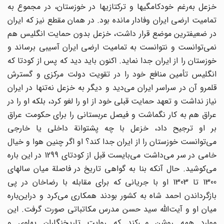
خزعل به‌رغم خودکامگیها و ترکتازیها در خوزستان، در مجموع به
تمامیت ارضی ایران وفادار مانده بود. در همان مقطع نیز که ایران
در ضعیفترین موضع قرار داشت، خزعل بدون حمایت انگلیس هم
نمی‌توانست و نتوانست به تمامیت ارضی ایران آسیبی برساند و
خوزستان را از ایران جدا نماید. اکنون باید دید که پس از کودتا که
انگلیس تأمین منافع خود را در تقویت دولت مرکزی و گسترش
قلمرو آن در سراسر ایران می‌دید و دیگر به خزعل نه‌تنها در ایران
نیاز نداشت و تعهد حمایت قبلی خود از او را لغو کرد، بلکه او را در
عراق هم به کار نگماشت و فیصل عربستانی را برای حکومت عراق
بر او ترجیح داد، خزعل با چه پشتوانة داخلی یا خارجی
می‌توانست خوزستان را از ایران جدا کند؟ او اگر چنین هوا و خیال
خامی در سر می‌داشت می‌بایست قبل از کودتای 1299 در این باره
می‌کوشید. حال آنکه بنا به گواهی تاریخ در فاصلة میان سالهای
1300 تا 1303 او با جریانی که برای مقابله با رضاخان در پی
بازگرداندن احمد شاه به کشور بودند همکاری می‌کرد و دراین‌باره
میان او و آیت‌الله سید حسن مدرس مکاتباتی صورت گرفت. این
موارد همه روشن می‌کند که روایت تاریخنگاران پهلوی و