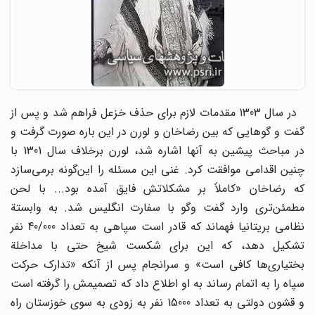
در سال 1303 مقدمات لازم برای حذف خزعل فراهم شد و پس از
گفت و گوهایی که بین رضاخان و لورن در این باره صورت گرفت و
در مباحث پیشین به آنها اشاره شد، لورن برخلاف سال 1301 با
چنین اقدامی موافقت کرد. غنی این مسئله را این‌گونه برمی‌سازد
که رضاخان «کاملاً بر مشکلاتش فایق آمده بود... با لحن
مطمئن‌تری وارد گفت وگو با سفارت انگلیس شد. به وابستة
نظامی بریتانیا فهماند که قادر است سپاهی به تعداد 40/000 نفر
تشکیل دهد، که این برای شکست شیخ حتی با مداخلة
بختیاری‌ها کافی است» و سرانجام پس از آنکه «تدارک حرکت
سپاه را به اتمام رساند به او اطلاع داد که تصمیمش را گرفته است
و قشون دولتی به تعداد 15000 نفر به زودی به سوی خوزستان راه