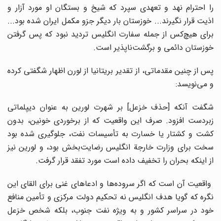
را احترام نهد و تعهدی سپرد که شیخ و بستگان او مورد آزار و
اذیت قرار نگیرند... خوزستان بار دیگر جزو مکمل ایران شده بود...
برای هیچ‌کس از جمله سفارت انگلیس تردید نبود که پس گرفتن
خوزستان دائمی و برگشت‌ناپذیر است.
پس از چنین مقدماتی، از تقدیر بریتانیا از لورن اظهار شگفتی کرده
و می‌نویسد:
شگفت آنکه [حذف خزعل] بر شهرت لورین به عنوان دیپلماتی
زبردست افزود. صرف این واقعیت که از برخوردی خونین، بدون
کشت و کشتار یا خسارت به تأسیسات نفت، جلوگیری شده بود
سخت برای وزارت خارجة انگلیس رضایت‌بخش بود، و لورین نیز
از اینکه بحران را تخفیف داده است مورد تفقد قرار گرفت.
واقعیت آن است که اگر سروده‌ها و ادعاهای غنی برای القای این
نگره که گویا هدف انگلیس نه تحکیم دولت مرکزی و تأمین منافع
خود در سراسر کشور و به ویژه نفت جنوب، بلکه شخص خزعل