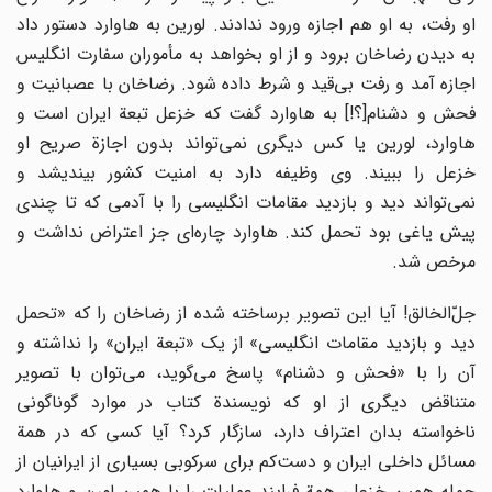
او رفت، به او هم اجازه ورود ندادند. لورین به هاوارد دستور داد
به دیدن رضاخان برود و از او بخواهد به مأموران سفارت انگلیس
اجازه آمد و رفت بی‌قید و شرط داده شود. رضاخان با عصبانیت و
فحش و دشنام[؟!] به هاوارد گفت که خزعل تبعة ایران است و
هاوارد، لورین یا کس دیگری نمی‌تواند بدون اجازة صریح او
خزعل را ببیند. وی وظیفه دارد به امنیت کشور بیندیشد و
نمی‌تواند دید و بازدید مقامات انگلیسی را با آدمی که تا چندی
پیش یاغی بود تحمل کند. هاوارد چاره‌ای جز اعتراض نداشت و
مرخص شد.
جلّ‌الخالق! آیا این تصویر برساخته شده از رضاخان را که «تحمل
دید و بازدید مقامات انگلیسی» از یک «تبعة ایران» را نداشته و
آن را با «فحش و دشنام» پاسخ می‌گوید، می‌توان با تصویر
متناقض دیگری از او که نویسندة کتاب در موارد گوناگونی
ناخواسته بدان اعتراف دارد، سازگار کرد؟ آیا کسی که در همة
مسائل داخلی ایران و دست‌کم برای سرکوبی بسیاری از ایرانیان از
جمله همین خزعل، همة فرایند عملیات را با همین لورن و هاوارد