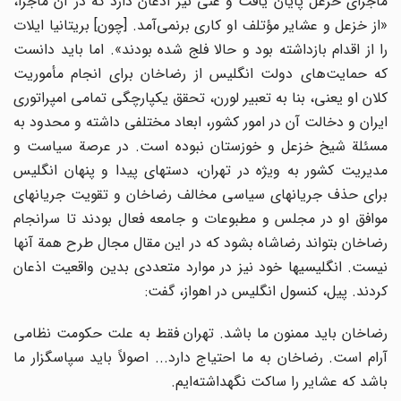
ماجرای خزعل پایان یافت و غنی نیز اذعان دارد که در آن ماجرا،
«از خزعل و عشایر مؤتلف او کاری برنمی‌آمد. [چون] بریتانیا ایلات
را از اقدام بازداشته بود و حالا فلج شده بودند». اما باید دانست
که حمایت‌های دولت انگلیس از رضاخان برای انجام مأموریت
کلان او یعنی، بنا به تعبیر لورن، تحقق یکپارچگی تمامی امپراتوری
ایران و دخالت آن در امور کشور، ابعاد مختلفی داشته و محدود به
مسئلة شیخ خزعل و خوزستان نبوده است. در عرصة سیاست و
مدیریت کشور به ویژه در تهران، دستهای پیدا و پنهان انگلیس
برای حذف جریانهای سیاسی مخالف رضاخان و تقویت جریانهای
موافق او در مجلس و مطبوعات و جامعه فعال بودند تا سرانجام
رضاخان بتواند رضاشاه بشود که در این مقال مجال طرح همة آنها
نیست. انگلیسیها خود نیز در موارد متعددی بدین واقعیت اذعان
کردند. پیل، کنسول انگلیس در اهواز، گفت:
رضاخان باید ممنون ما باشد. تهران فقط به علت حکومت نظامی
آرام است. رضاخان به ما احتیاج دارد... اصولاً باید سپاسگزار ما
باشد که عشایر را ساکت نگهداشته‌ایم.