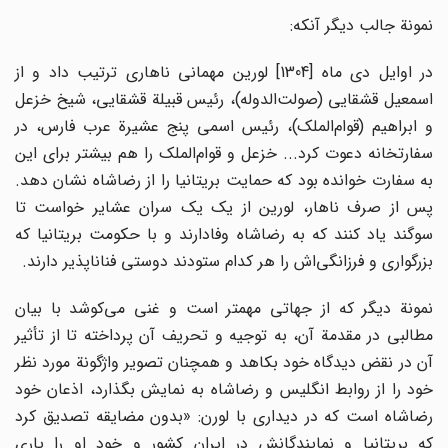
نمونة جالب دیگر آنکه:
در اوایل دی ماه [1304] لورین مهمانی ناهاری ترتیب داد و از
اسمعیل قشقایی (صولت‌الدوله)، رئیس قبیلة قشقایی، شیخ خزعل
و ابراهیم (قوام‌الملک)، رئیس اسمی پنج عشیرة عرب فارس، در
سفارتخانه دعوت کرد... خزعل و قوام‌الملک را هم بیشتر برای این
به سفارت خوانده بود که حمایت بریتانیا را از رضاشاه نشان دهد.
پس از صرف ناهار، لورین از یک یک سران عشایر خواست تا
سوگند یاد کنند که به رضاشاه وفادارند و با حکومت بریتانیا که
بزرگواری و فرزانگی‌اش را هر کدام ستودند دوستی فناناپذیر دارند.
نمونة دیگر که از جهاتی مهمتر است و غنی می‌کوشد با بیان
مطالبی در مقدمة آن، به توجیه و تحریف آن پرداخته تا از تأثیر
آن در نقض دیدگاه خود بکاهد و همچنان تصویر واژگونة مورد نظر
خود را از روابط انگلیس و رضاشاه به نمایش بگذارد، اذعان خود
رضاشاه است که در دیداری با لورن: «بدون مضایقه تصدیق کرد
که بریتانیا و نمایندگانش در ایران کشور و خود او را یاری