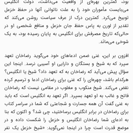
بود، کمترین بهره‌ای از واقعیت می‌داشت، دولت انگلیس
می‌بایست مأموران خود را به علت ناتوانی آنها در حفظ خزعل
توبیخ می‌کرد. کمترین درک از عرف سیاست روشن می‌کند که
تقدیر از لورن به پاس حفظ جان خزعل و منافع شخصی او در
حالی‌که تاریخ مصرفش برای انگلیس به پایان رسیده بود، به یک
شوخی می‌مانَد.
افزون بر این، غنی ضمن ادعاهای خود می‌گوید رضاخان تعهد
سپرد که به شیخ و بستگان و دارایی او آسیبی نرسد. اینجا این
سؤال پیش می‌آید که رضاخان به که تعهد داد؟ شیخ یا انگلیس؟
هرکدام باشد، چهره‌ای را که غنی برای رضاخان ادعا و ترسیم کرده
نقض می‌کند. شیخ منکوب و مغلوب در مقامی نیست که رضاخان
فاتح و غالب به او تعهد بسپرد. اگر تعهد به انگلیس است که باید
به غنی گفت آن همه جسارت و شجاعتی که شما در سراسر کتاب
برای رضاخان در برابر انگلیس برساختید، چی شد؟ و اکنون که بنا
به ادعای شما رضاخان انگلیس و خزعل را شکست داده و در
موضع قدرت است چرا در اینجا نمی‌گوید: «شیخ خزعل یک نفر