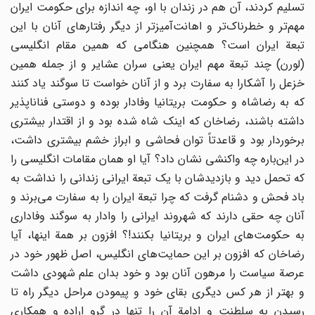
تسلیم کردند، آن هم در زندان با او، چه اندازه برای حکومت ایران
مهم‌تر و خطرناک‌تر و اهانت‌آمیزتر از دیگر رفتارهای آنان با این
تبعة ایران است؟ همچنین هنگامی که همین مقام انگلیسی
(لورن) چند تبعة مهم ایران یعنی سران عشایر و از جمله همین
خزعل را آشکارا به سفارت برد و از آنان خواست تا سوگند یاد کنند
که به رضاشاه و حکومت بریتانیا وفادار بوده و دوستی فناناپذیر
داشته باشند، رضاخان که اینک شاه شده بود و از اقتدار بیشتری
برخوردار بود و قاعدتاً توان فحاشی و ابراز خشم بیشتری داشت،
در این‌باره چه واکنشی نشان داد؟ آیا او همان مقامات انگلیسی را
که تحمل دید و بازدیدشان با یک تبعة ایرانی زندانی را نداشت به
باد فحش و دشنام گرفت که چرا تبعة ایران را به سفارت می‌برند و
آنان چه حقی دارند که شهروند ایرانی را وادار به سوگند وفاداری
به حکومت‌های ایران و بریتانیا بکنند!؟ افزون بر همة اینها، آیا
رضاخان که افزون بر این حمایت‌های انگلیس، اصل ظهور خود در
عرصة سیاست را مرهون آنان بود و خود بدان علم شهودی داشت
و بهتر از هر کس دیگری بقای خود و پیمودن مراحل دیگر راه تا
رسیدن به سلطنت و ادامة آن را تنها در گرو اراده و همکاری