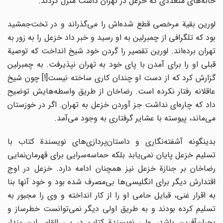
خانه‌های متعددی که خزعل در تهران داشت منزل کردند.
لورین بقیة مرخصی قطع شده‌اش را می‌گذراند و در تخت‌جمشید
بود که تلگرافی از چمبرلین به او رسید و خبر داد خزعل را به زور به
تهران برده‌اند. لورین تقصیر را گردن خود شیخ انداخت که توصیة
قبلی او را برای آمدن با پای خود به تهران نپذیرفت. به چمبرلین
گزارش کرد که از دست او چندان کاری ساخته نیست[!] چون شیخ
عاقلانه رفتار نکرده است. رضاخان از طریق واسطه‌هایش توضیح
داد که چاره‌ای نداشت جز آوردن خزعل به تهران. اگر در خوزستان
می‌ماند، پیوسته با عشایر گرفتاری به وجود می‌آمد.
بدینگونه آشفته‌نگاری و داستان‌پردازی‌های نویسندة کتاب با
تسلیم خزعل پایان نمی‌یابد بلکه حماسه‌سرایی برای قهرمان‌نمایی
رضاخان بر جنازة خزعل نیز همچنان ادامه دارد. خزعل در اوج
اقتدارش دیگر برای انگلیسی‌ها بی‌مصرف شده بود و خود آنها بنا
به اقرار غنی، قبایل حامی او را از کار انداخته و وی را مجبور به
تسلیم کرده بودند و به طریق اولی دیگر نمی‌توانست خطرساز و
بحران‌آفرین باشد، ولی نویسندة کتاب در پی القای این پندار