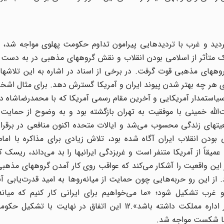
ردید و غرب با تردیدهایی پیرامون تداوم حکومت پهلوی مواجه شد، ت
ک متأثر از اسلامی بودن انقلاب و نقش گروههای مذهبی در به دست گ
ا گروههای مذهبی قوت گرفت. در برخی از اسناد در اشاره به این تلاشه
ای هر چه بهتر شدن پیوند ایران و آمریکا گسترش دهد. برای مثال اش
.. ملاقات کنند».10 همیلتون جردن، سیاستمدار آمریکایی و آخرین مقام رسمی آمریکا که با محمدرضاشا
الله خمینی با موفقیت به تهران بازگشته بود و به وضوح از حمایت 
عیتهای زندگی محسوب می‌شد و ایالات متحده اکنون منافعی در برقرار
ی و اسلامی بودن انقلاب ایران آگاه شده بود، تلاش زیادی برای مذاکره با امام
یقاً از آمریکا متنفر است و غربزدگی ایرانیها را بد می‌داند، ریسک کنن
یز این واقعیت را آشکار می‌کند که عواقب روی کار آمدن گروههای مذهب
. از این رو حربه‌هایی چون حمایت از میانه‌روها به امید قدرت‌یابی 
رب تشکیل شود؛ «ما می‌خواهیم برای ایرانی کار کنیم که میانه‌
ناسیونالیستها مخالف مذهب و روحانیت تسلط بیشتری در اداره مملکت داشته باشد».12 این اتفاق در ن
 با شکست مواجه شد.