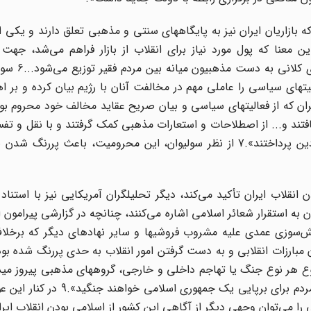
 بازاریان ایران نیز به پایگاههای سنتی و مذهبی تعلق دارند و یکی از
 معنا که پول مورد نیاز برای انقلاب از بازار فراهم می‌شد، جهت 
همین‌طور... مسلمانهای مذهبی همیش
تهای سیاسی را عاملی مهم در مخالفت آنان با رژیم بیان کرده و بر
هران که از فعالیتهای سیاسی و بیان صریح عقاید مخالف خود محروم بود
تند و... از اصطلاحات و استعارات مذهبی کمک گرفتند و با نقل و تفسی
قرآن به تشریح تناقض و مغایرت اعمال حکومت با احکام دین پرداختند».7 از نظر سولیوان، این محرومیت، باعث
 انقلاب ایران تأکید می‌کند، دیگر تحلیلگران آمریکایی نیز با استناد 
 به استقرار شعائر اسلامی اشاره می‌کنند، چنانچه در گزارشی پیرامون
 (10 بهمن 1357) تعداد زیادی آتش‌سوزی عمدی علیه مشروب فروشیها و سایر نهادهای دیگر که بر
ر مذهب در جریان مبارزات انقلابی و به دست گرفتن امور انقلاب به حدی پررنگ شده 
قوع هر نوع جنگ یا تهاجم داخلی و خارجی، گروههای مذهبی پیروز می
بود. به عقیده آنان «اگر جنگ داخلی صورت گیرد، توده‌های مردم برای برپایی
بی را می‌توان وجهی دیگر از آگاهی این کشور از اسلامی بودن انقلاب ای