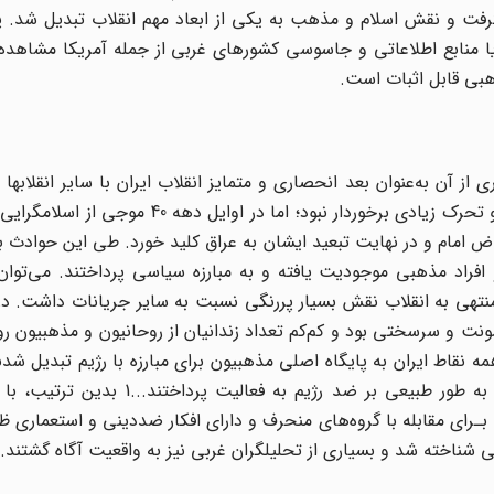
ت و نقش اسلام و مذهب به یکی از ابعاد مهم انقلاب تبدیل شد. پ
یا منابع اطلاعاتی و جاسوسی کشورهای غربی از جمله آمریکا مشاهده 
هبی قابل اثبات است.
 آن به‌عنوان بعد انحصاری و متمایز انقلاب ایران با سایر انقلابها نام
این بُعد از انقلاب بنا به دلایلی تا اواخر دهه 30 ، از پویایی و تحرک زیادی برخوردار نبود؛ 
 امام و در نهایت تبعید ایشان به عراق کلید خورد. طی این حوادث ب
افراد مذهبی موجودیت یافته و به مبارزه سیاسی پرداختند. می‌توا
 دوره و به‌خصوص در دهه 50 و ماههای منتهی به انقلاب نقش بسیار پررنگی نسبت به سایر جریانات داشت
خشونت و سرسختی بود و کم‌کم تعداد زندانیان از روحانیون و مذهبیون رو
قاط ایران به پایگاه اصلی مذهبیون برای مبارزه با رژیم تبدیل شدند.
این نهادها، انجمنهای اسلامی و حسینیه‌ها و محافل دینی به طور طبیعی بر ضد رژیم
شناخته شد و بسیاری از تحلیلگران غربی نیز به واقعیت آگاه گشتند.