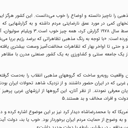
هبی را ناچیز دانسته و اوضاع را خوب می‌دانست. این کشور هرگز ایران
خهای کمی در مورد عمق نارضایتی مردم داشته و به گزارشهایی که 
اساسی اشاره می‌کردند، اهمیت نمی‌داد، چنانچه سیا در اواسط سال ۱۹۷۸ گزارش کرد
 آورده است: «با توجه به رنگ مذهبی تظاهراتی که برضد رژیم برپا می‌
 و حتی تا اواخر بهار که تظاهرات مخالفت‌آمیز وسعت بیشتری یافته 
 از یک جامعه سنتی و کشاورزی به یک کشور صنعتی مدرن با مظاهر 
 واقعیت روبه‌رو ساخت که گروههای مذهبی انقلاب را به‌دست گرفته‌
ربی که در ایران حضور داشتند و از نزدیک شاهد تحولات ایران بودند
یان معرفی نمودند. از نظر آنان، این گروهها از ارزشهای غربی پرهیز 
لت و افراد، مخالف و بد هستند.5
یکا که با محمدرضاشاه دیدار کرد نیز بر این موضوع اشاره کرده و د
 و به وضوح از حمایت مردم ایران برخوردار بود. خوب یا بد، دولت آیت‌
ن منافعی در برقراری رابطه با دولت جدید داشت».