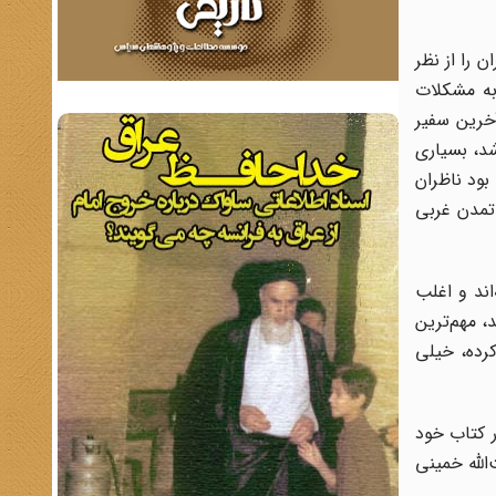
 را از نظر
به مشکلات
، همه چیز خوب است.3 ویلیام سولیوان، آخرین سفیر
شد، بسیاری
بود ناظران
تمدن غربی
اند و اغلب
، مهم‌ترین
کرده، خیلی
ر کتاب خود
الله خمینی