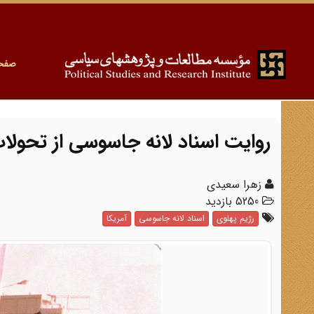
صفح
روایت اسناد لانه جاسوسی از تحولات 1357؛ انقلابی با رنگ و بوی اس
زهرا سعیدی
5250 بازدید
رژیم پهلوی
اسناد لانه جاسوسی
آمریکا