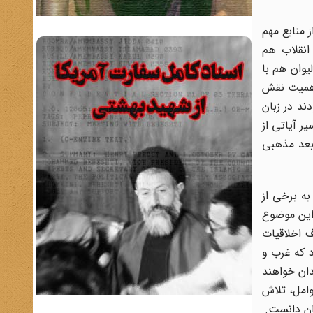
 منابع مهم
انقلاب هم
ه خیرات داده و پولهای کلانی به دست مذهبیون میانه بین مردم فقیر توزیع می‌شود...6 سولیوان هم با
 اهمیت نقش
ند در زبان
ر آیاتی از
 پررنگ شدن بعد مذهبی
به برخی از
 این موضوع
خلاف اخلاقیات
بود که غرب و
دان خواهند
 یک جمهوری اسلامی خواهند جنگید».9 در کنار این عوامل، تلاش
ران دانست.