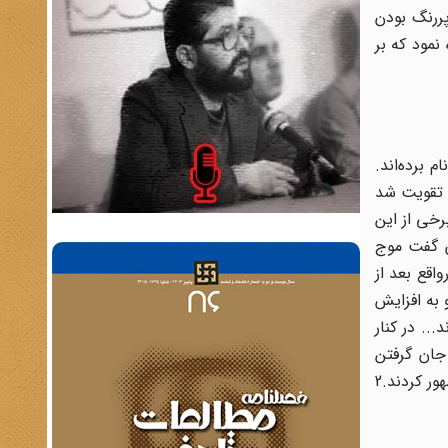
ررنگ بودن
نمود که بر
 برده‌اند.
اما در اوایل دهه 40 موجی از اسلامگرایی تقویت شد
رخی از این
ن گفت موج
. درواقع بعد از
 به افزایش
.. در کنار
 به فعالیت پرداختند...1 بدین ترتیب، با جان گرفتن
مذهب در صحنه سیاسی ایران، تشکلهای مذهبی و سـیاسی بـرای مقابله با گروه‌های منحرف و دارای افکار ضددینی و استعماری ظهور کردند.2