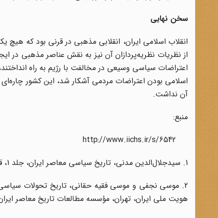
سخن نهایی
انقلاب اسلامی ایران، انقلابی مذهبی در قرنی بود که هیچ یک
از نظریات نظریه‌پردازان آن نیز به نقش عناصر مذهبی در ایج
اعتراضات سیاسی وسیعی در مخالفت با رژیم به راه انداختند، 
اسلامی بودن اعتراضات مردمی آشکار شد، این کشور چاره‌ای ج
آن نداشت.
منبع:
h
ttp://www.iichs.ir/s/
6542
1. سیدجلال‌الدین مدنی، تاریخ سیاسی معاصر ایران، جلد 1، قم، دفتر انتشارات اسلامی، 1391، چاپ هفدهم، ص 263- 265.
2. موسی نجفی و موسی فقیه حقانی، تاریخ تحولات سیاسی 
هویت ملی ایران، تهران، مؤسسه مطالعات تاریخ معاصر ایران، 1381، صص 270- 71