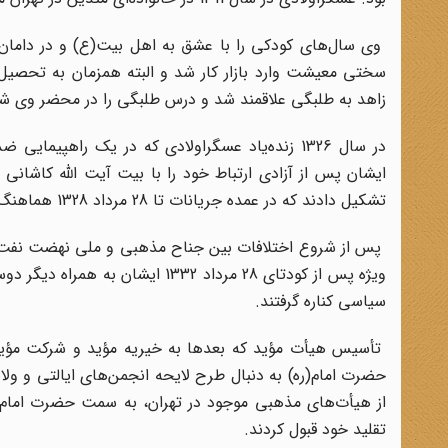
وی سال‌های کودکی را با عشق به اهل بیت(ع) و در دامان 
سختی معیشت وارد بازار کار شد و البته همزمان به تحصیل
زاهد به طلبگی علاقمند شد و درس طلبگی را در محضر وی شر
در سال 1326 زنده‌یاد عسگراولادی که در یک راهپی
ایشان پس از آزادی ارتباط خود را با بیت آیت ‌الله کاشانی
تشکیل دادند که در عمده جریانات تا 28 مرداد 1328 هماهنگ با روحانیت در متن فعالیت‌ها بودند.
پس از شروع اختلافات بین جناح مذهبی و ملی نهضت نفت و 
ویژه پس از کودتای 28 مرداد 1332
سیاسی کناره گرفتند.
تأسیس هیأت مؤید که بعدها به خیریه مؤید و شرکت مؤید ت
از هیأت‌های مذهبی موجود در تهران، به سمت حضرت امام (
تقلید خود قبول کردند.