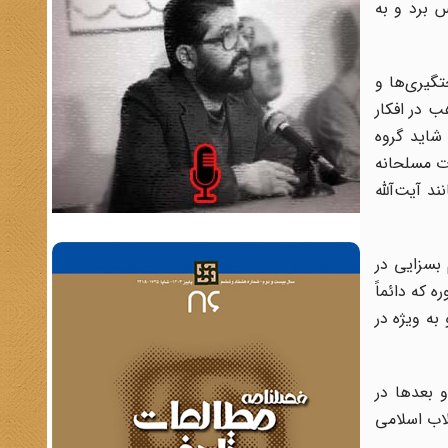
س برد و به
گیری‌ها و
ب در افکار
شاید گروه‌
ت مسلحانه
د آیت‌آلله
 بسزایی در
 که دائماً
مؤید این گفتار است. در واقع نیروهای جوان مذهبی در این سال‌ها، پشتوانه نهضتی شدند که از ابتدای دهه 40 و به ویژه در
 منسجم مذهبی شد و بعدها در
اب اسلامی