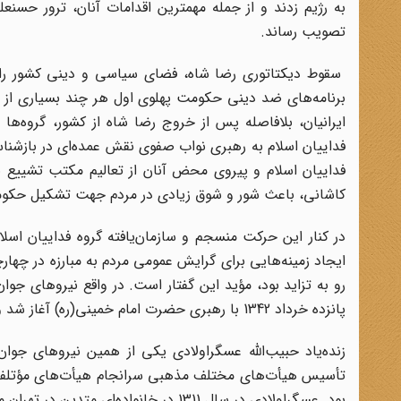
به رژیم زدند و از جمله مهمترین اقدامات آنان، ترور حسن
تصویب رساند.
سقوط دیکتاتوری رضا شاه، فضای سیاسی و دینی کشور را ت
برنامه‌های ضد دینی حکومت پهلوی اول هر چند بسیاری از نیر
ایرانیان، بلافاصله پس از خروج رضا شاه از کشور، گروه‌ها 
فداییان اسلام به رهبری نواب صفوی نقش عمده‌ای در بازشن
فداییان اسلام و پیروی محض آنان از تعالیم مکتب تشییع به 
کاشانی، باعث شور و شوق زیادی در مردم جهت تشکیل حکوم
در کنار این حرکت منسجم و سازمان‌یافته گروه فداییان اس
ایجاد زمینه‌هایی برای گرایش عمومی مردم به مبارزه در چه
پانزده خرداد 1342 با رهبری حضرت امام خمینی(ره) آغاز شد و ادامه آن به پیروزی انقلاب اسلامی در 22 بهمن 1357 انجامید.
تأسیس هیأت‌های مختلف مذهبی سرانجام هیأت‌های مؤتلفه ا
بود. عسگراولادی در سال 1311 در خانواده‌ای متدین در تهران متولد شد.