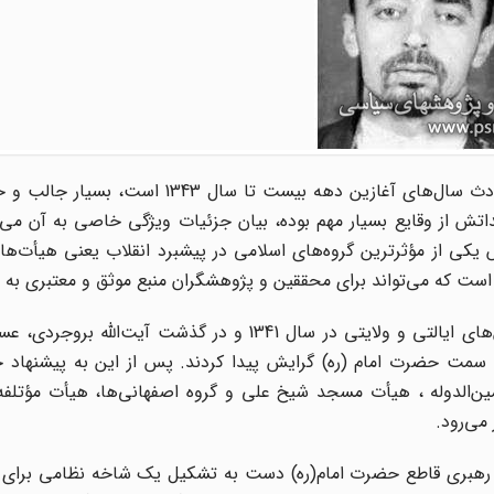
خاطرات مرحوم عسگراولادی از این جهت که مشتمل بر حوادث سال‌های آغازین دهه بیست تا
ش از وقایع بسیار مهم بوده، بیان جزئیات ویژگی خاصی به آن می‌
ی از مؤثرترین گروه‌های اسلامی در پیشبرد انقلاب یعنی هیأت‌های
است که می‌تواند برای محققین و پژوهشگران منبع موثق و معتبری به ش
با مطرح شدن حضرت امام(ره) به دنبال طرح لایحه انجمن‌های ایالتی و ولایتی در سال 1341 و در گذشت 
ه سمت حضرت امام (ره) گرایش پیدا کردند. پس از این به پیشنهاد 
‌الدوله ، هیأت مسجد شیخ علی و گروه اصفهانی‌ها، هیأت مؤتلفه 
می‌رود.
ه رهبری قاطع حضرت امام(ره) دست به تشکیل یک شاخه نظامی برای ا