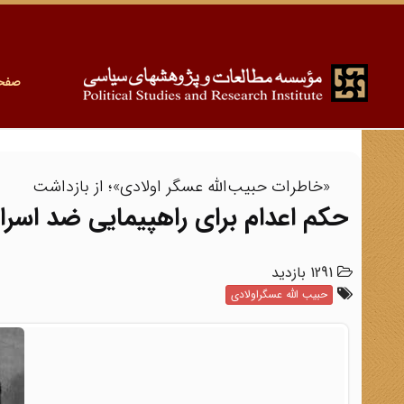
صفح
«خاطرات حبیب‌الله عسگر اولادی»؛ از بازداشت
حکم اعدام برای راهپیمایی ضد اسرائ
1291 بازدید
حبیب الله عسگراولادی