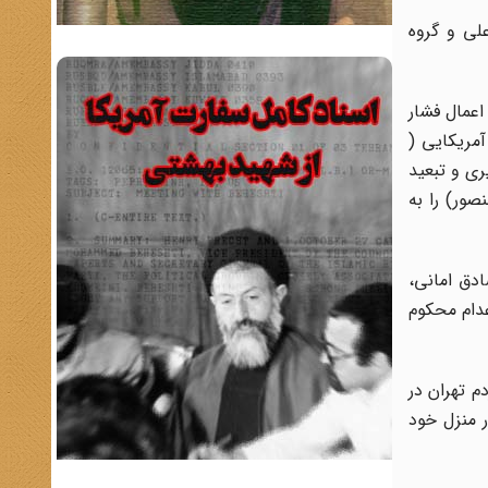
لی و گروه
عمال فشار
مریکایی (
ی و تبعید
صور) را به
ادق امانی،
عدام محکوم
م تهران در
گزیده شد و با تأسیس کمیته امداد انقلاب اسلامی، عهده‌دار مسئولیت این نهاد شد. وی در سال 1360 در منزل خود