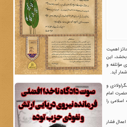
 سال 1343 است، بسیار جالب و حائز اهمیت
بخشد، این
 مؤتلفه و
مار آید.
آیت‌الله بروجردی، عسگراولادی و
حضرت امام
اسلامی را
عمال فشار