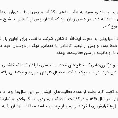
پدر و مادری مقید به آداب مذهبی گذراند و پس از طی دوران ابتدا
 نیز ادامه داد. در همین زمان بود که ایشان پس از آشنایی با شیخ
وع کرد.
مایی ضد اسراییلی به دعوت آیت‌الله کاشانی شرکت داشت، برای اولین بار 
 حفظ نمود و پس از تبعید کاشانی با تعدادی دیگر از دوستان خود مج
درگیری‌هایی که جناح‌های مختلف مذهبی طرفدار آیت‌الله کاشانی دا
 ایشان به همراه دیگر دوستان خود، در غالب یک هیأت به دنبال کارهای خیریه و اجتماعی رفت
غییر کرد یافت از عمده‌ فعالیت‌های ایشان در این سال‌ها بود. با
حضرت امام(ره) به دنبال طرح لایحه انجمن‌های ایالتی و ولایتی در سال 1341 و در گذشت آیت‌الله بروجردی، عسگراول
ره) گرایش پیدا کردند و پس از چندین جلسه ملاقات، ایشان را به ع