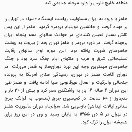
منطقه خلیج‌ فارس را وارد مرحله جدیدی کند.
هلمز با ورود به ایران مسئولیت ریاست ایستگاه «سیا» در تهران را
بر عهده گرفت و جانشین «ویلیام برومر» گردید. هلمز از این پس
نقش بسیار تعیین‌ کننده‌ای در حوادث سالهای دهه پنجاه ایران
برعهده گرفت. در دوره برومر و هلمز تهران بعد از بیروت به بهشت
جاسوسان شهرت یافته بود. این دوره اوج سالهای رقابت
تسلیحاتی شرق و غرب و منتهای ایام جنگ سرد بود و جنگ
جاسوسان مهمترین وجه این نبرد دوران‌ساز به شمار می‌رفت. در
دوران اقامت هلمز در تهران، رسیدگی سنای امریکا به پرونده
جنجالی واترگیت و اعمال غیرقانونی سیا ادامه یافت و هلمز طی
این دوران 4 ساله 16 بار به واشنگتن سفر کرد و بیش از 30 بار و
متجاوز از 100 ساعت در کمیسیون چرچ (منسوب به فرانک چرچ
سناتور ایالات آیداهو) بازجویی شد. سرانجام دوران مأموریت هلمز
در تهران در 5 دی 1355 به پایان رسید و وی در این روز برای
همیشه ایران را ترک کرد.