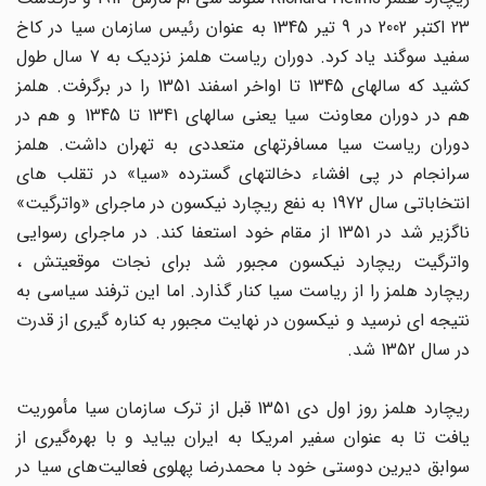
23 اکتبر 2002 در 9 تیر 1345 به عنوان رئیس سازمان سیا در کاخ
سفید سوگند یاد کرد. دوران ریاست هلمز نزدیک به 7 سال طول
کشید که سالهای 1345 تا اواخر اسفند 1351 را در برگرفت. هلمز
هم در دوران معاونت سیا یعنی سالهای 1341 تا 1345 و هم در
دوران ریاست سیا مسافرتهای متعددی به تهران داشت. هلمز
سرانجام در پی افشاء دخالتهای گسترده «سیا» در تقلب های
انتخاباتی سال 1972 به نفع ریچارد نیکسون در ماجرای «واترگیت»
ناگزیر شد در 1351 از مقام خود استعفا کند. در ماجرای رسوایی
واترگیت ریچارد نیکسون مجبور شد برای نجات موقعیتش ،
ریچارد هلمز را از ریاست سیا کنار گذارد. اما این ترفند سیاسی به
نتیجه ای نرسید و نیکسون در نهایت مجبور به کناره گیری از قدرت
در سال 1352 شد.
ریچارد هلمز روز اول دی 1351 قبل از ترک سازمان سیا مأموریت
یافت تا به عنوان سفیر امریکا به ایران بیاید و با بهره‌گیری از
سوابق دیرین دوستی خود با محمدرضا پهلوی فعالیت‌های سیا در