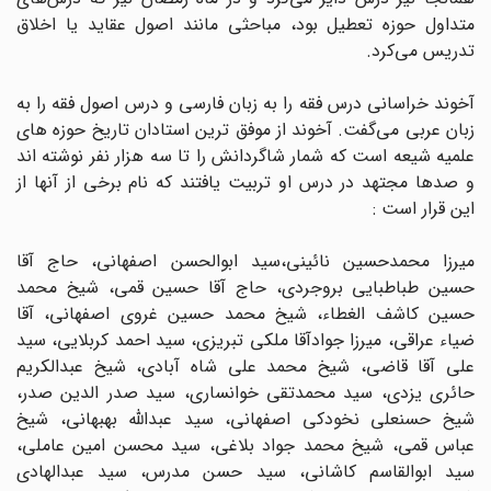
متداول حوزه تعطیل بود، مباحثی مانند اصول عقاید یا اخلاق
تدریس می‌کرد.
آخوند خراسانی درس فقه را به زبان فارسی و درس اصول فقه را به
زبان عربی می‌گفت. آخوند از موفق ترین استادان تاریخ حوزه های
علمیه شیعه است که شمار شاگردانش را تا سه هزار نفر نوشته اند
و صدها مجتهد در درس او تربیت یافتند که نام برخی از آنها از
این قرار است :
میرزا محمدحسین نائینی،سید ابوالحسن اصفهانی، حاج آقا
حسین طباطبایی بروجردی، حاج آقا حسین قمی، شیخ محمد
حسین کاشف الغطاء، شیخ محمد حسین غروی اصفهانی، آقا
ضیاء عراقی، میرزا جوادآقا ملکی تبریزی، سید احمد کربلایی، سید
علی آقا قاضی، شیخ محمد علی شاه آبادی، شیخ عبدالکریم
حائری یزدی، سید محمدتقی خوانساری، سید صدر الدین صدر،
شیخ حسنعلی نخودکی اصفهانی، سید عبدالله بهبهانی، شیخ
عباس قمی، شیخ محمد جواد بلاغی، سید محسن امین عاملی،
سید ابوالقاسم کاشانی، سید حسن مدرس، سید عبدالهادی