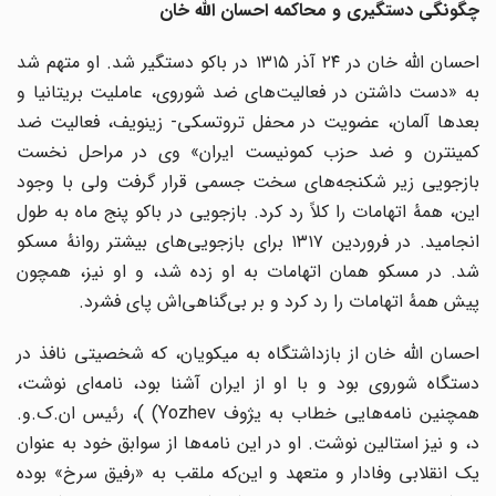
چگونگی دستگیری و محاکمه احسان الله خان
احسان اللّه خان در ۲۴ آذر ۱۳۱۵ در باکو دستگیر شد. او متهم شد
به «دست داشتن در فعالیت‌های ضد شوروی، عاملیت بریتانیا و
بعدها آلمان، عضویت در محفل تروتسکی- زینویف، فعالیت ضد
کمینترن و ضد حزب کمونیست ایران» وی در مراحل نخست
بازجویی زیر شکنجه‌های سخت جسمی قرار گرفت ولی با وجود
این، همهٔ اتهامات را کلاً رد کرد. بازجویی در باکو پنج ماه به طول
انجامید. در فروردین ۱۳۱۷ برای بازجویی‌های بیشتر روانهٔ مسکو
شد. در مسکو همان اتهامات به او زده شد، و او نیز، همچون
پیش همهٔ اتهامات را رد کرد و بر بی‌گناهی‌اش پای فشرد.
احسان اللّه خان از بازداشتگاه به میکویان، که شخصیتی نافذ در
دستگاه شوروی بود و با او از ایران آشنا بود، نامه‌ای نوشت،
همچنین نامه‌هایی خطاب به یژوف Yozhev) )، رئیس ان.ک.و.
د، و نیز استالین نوشت. او در این نامه‌ها از سوابق خود به عنوان
یک انقلابی وفادار و متعهد و این‌که ملقب به «رفیق سرخ» بوده