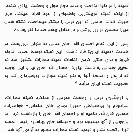
کمیته را در دلها انداخت و مردم دچار هول و وحشت زیادی شدند.
از اینکه کمیته کوچکترین واهمهای از نفوذ افراد نمیکند، غرق
حیرت شدند. عاملی که این ترس را بیشتر میساخت، کشته شدن
میرزا محسن در روز روشن و در مقابل چشم صدها نفر بود.»8
پس از این اقدام احسان الله خان مدتی به عنوان تروریست در
خدمت «کمیته ایران» قرار داشت. این کمیته توسط نصرت الدوله
فیروز و برای خنثی کردن اقدامات کمیته مجازات تشکیل شد که
توفیق چندانی به دست نیاورد. احسان الله خان نیز با این توجیه
که از پول و اسلحة آنها به نفع کمیته مجازات بهرهبرداری کند به
عضویت کمیته ایران درآمد.9
با اوجگیری ترس و وحشت عمومی از عملکرد کمیته مجازات،
سرانجام با بیاحتیاطی «میرزا مهدی خان سلمانی» خواهرزاده
حسین خان لله، نظمیه او و احسان الله خان را بازداشت کرد. اما
بازجویی از آنها بینتیجه بود و «عبدالله خان بهرامی» رئیس نظمیه
تهران تحت فشار و تهدید کمیته مجازات مجبور به آزادی آنها شد.