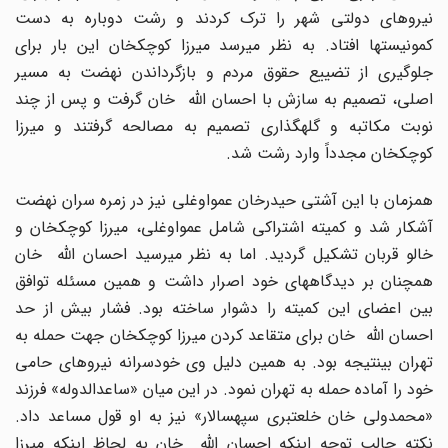
نیروهای دولتی شهر را ترک کردند و رشت دوباره به دست
کمونیستها افتاد. به نظر میرسد میرزا کوچکخان این بار برای
جلوگیری از تضییع حقوق مردم و بازگرداندن نهضت به مسیر
اصلی، تصمیم به سازش با احسان الله خان گرفت و پس از چند
نوبت مکاتبه و گلهگذاری تصمیم به مصالحه گرفتند و میرزا
کوچکخان مجدداً وارد رشت شد.
همزمان با این آشتی حیدرخان عمواوغلی نیز در زمره سران نهضت
آشکار شد و کمیته اشتراکی شامل عمواوغلی، میرزا کوچکخان و
خالو قربان تشکیل گردید. اما به نظر میرسید احسان الله خان
همچنان بر دیدگاههای خود اصرار داشت و همین مسئله توافق
بین اعضای این کمیته را دشوار ساخته بود. فشار بیش از حد
احسان الله خان برای متقاعد کردن میرزا کوچکخان جهت حمله به
تهران بینتیجه بود. به همین دلیل وی خودسرانه نیروهای حامی
خود را آماده حمله به تهران نمود. در این میان «ساعدالدوله» فرزند
«محمدولی خان خلعتبری سپهسالار» نیز به او قول مساعد داد.
نکته جالب توجه اینکه احسان الله خان به لحاظ اینکه میرزا