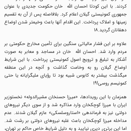
کردند. با این کودتا احسان الله خان حکومت جدیدی با عنوان
جمهوری کمونیستی گیلان اعلام کرد. بلافاصله پس از آن به تقسیم
زمینها و املاک پرداخت. این اقدام آنها باعث وخیمتر شدن اوضاع
دهقانان گردید.18
علاوه بر این فشار مالیاتی سنگین برای تأمین مخارج حکومتی بر
مردم وارد شد. احسان الله خان در مساجد و معابر به صورت
آشکار به تبلیغ و ترویج اصول کمونیستی پرداخت. با این شرایط
اوضاع گیلان رو به وخامت گذاشت و آنچه در این منطقه
میگذشت بیشتر به کابوس شبیه بود تا رؤیای ملیگرایانه یا حتی
کمونیسم روسی!19
همزمان با این رویدادها، «میرزا حسنخان مشیرالدوله» نخستوزیر
ایران با میرزا کوچکخان وارد مذاکره شد و از سوی دیگر نیروهای
دولتی نیز به فرماندهی «استاروسلسکی» عازم گیلان شدند. عدم
مداخله میرزا کوچکخان باعث غلبه نیروهای دولتی بر رشت شد.
اما این برتری دیری نپایید و به دلیل شرایط خاص حاکم بر تهران،