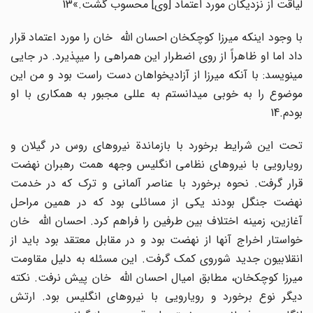
لیاقت از نزدیکان مورد اعتماد [وی] محسوب گشت.»13
با وجود اینکه میرزا کوچکخان احسان الله خان را مورد اعتماد قرار
داد اما او ظاهراً از روی اضطرار این همراهی را میپذیرد. در جایی
مینویسد: با آنکه میرزا از آزادیخواهان دست راست بود و من این
موضوع را به خوبی میدانستم به عللی مجبور به همکاری با او
بودم.14
تحت این شرایط برخورد با بازماندة نیروهای روس در گیلان و
رویارویی با نیروهای نظامی انگلیس وجهه همت رهبران نهضت
قرار گرفت. نحوه برخورد با عناصر آلمانی و ترک که در خدمت
نهضت جنگل بودند یکی از مسائلی بود که در همین مراحل
آغازین، زمینه اختلاف بین طرفین را فراهم کرد. احسان الله خان
خواستار اخراج آنها از نهضت بود و در مقابل معتقد بود باید از
انقلابیون جدید شوروی کمک گرفت. این مسئله به دلیل مقاومت
میرزا کوچکخان، مطابق امیال احسان الله خان پیش نرفت. نکته
دیگر نوع برخورد و رویارویی با نیروهای انگلیس بود. ارتش