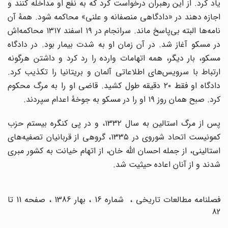
یاد کرد. از این رهبران درخواست کرد که به نفع او مداخله کنند و
اجازه دهند در «دادگاهی منصفانه و علنی» محاکمه شود. همهٔ آن
نامه‌ها البته بی‌پاسخ ماند. سرانجام در ۱۹ اسفند ۱۳۱۷ محاکمه‌اش
در مسکو آغاز شد. در آن زمان او به شدت بیمار بود. در دادگاه
مسکو، بار دیگر، همه اتهامات وارده را رد کرد و داشتن هرگونه
ارتباط با سرویس‌های اطلاعاتی آلمان و بریتانیا را تکذیب کرد.
دادگاه او فقط ۲۰ دقیقه طول کشید. قاضی او را به مرگ محکوم
کرد. صبح همان روز ۱۹ او را در مسکو به جوخهٔ اعدام سپردند.
پس از مرگ استالین به سال ۱۳۳۲، و در پی کنگره بیستم حزب
کمونیست اتحاد شوروی در ۱۳۳۵، گروهی از قربانیان تصفیه‌های
استالینی، از جمله احسان اللّه خان، از اتهام خیانت به کشور مبری
شدند و از آنان اعاده حیثیت شد.
فصلنامه مطالعات تاریخی ، شماره 16 ، بهار 1386 ، صفحه 11 تا
82