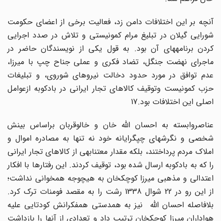
آنچه بر این اختلافات دامن زد، فعالیت برخی از اعضای حکومت
شورایی گیلان در تبلیغ مرام کمونیستی و تلاش در صدد اجرایی
کردن برنامههای آن بود. به قول یکی از نویسندگان حاضر در
ماجرای نهضت جنگل، تضاد فکری و عملی جناح چپ با میرزا،
عدم توافق در مورد حدود دخالت نیروهای شوروی، و تبلیغات
حزب کمونیست وتوقیف کالاهای تجار ایرانی در بادکوبه ازعوامل
اصلی این اختلافات بود.17
عناصروابسته به احسان الله خان و خالوقربان براساس بینش
شخصی و نگرشهای چپگرایانه خود نه تنها به مصادره اموال و
املاک مردم پرداختند، بلکه مقدار معتنابهی از کالاهای تجار ایرانی
را که به بادکوبه ارسال شده بود، توقیف کردند. این رفتارها با افکار
اعتدالی و مذهبی میرزا کوچکخان به هیچوجه همخوانی نداشت؛
از این رو در 22 شوال 1338 رشت را به مقصد فومنات ترک کرد.
بلافاصله احسان الله نیز به همدستی همفکرانش کودتایی علیه
هواداران میرزا کوچکخان ترتیب داد و تعدادی از آنها را بازداشت