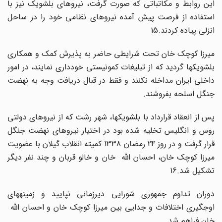
این روابط و مکاتباتی که صورت گرفت، نیروهای بلشویک نیز با
استفاده از فرصت پیش آمده نیروهای نظامی خود را در ساحل
انزلی پیاده کردند.15
میرزا کوچک خان تحت شرایطی حاضر به پذیرش کمک و همکاری
بلشویکها گردید که از تبلیغات کمونیستی خودداری نمایند، در امور
داخلی ایران مداخله نکنند و فقط در قبال دریافت وجه به نهضت
جنگل اسلحه بفروشند.
پس از انعقاد قرارداد با بلشویکها، شهر رشت که از نیروهای دولتی
روس و انگلیس تخلیه شده بود در اختیار نیروهای نهضت جنگل
قرار گرفت و در روز 24 رمضان 1338 کمیته انقلاب گیلان با عضویت
میرزا کوچک خان، احسان الله خان و خالو قربان و چند نفر دیگر
تشکیل شد.16
دوران تداوم جمهوری شورایی دیرزمانی نپایید و زمینههای
اوجگیری اختلافات و جدایی بین میرزا کوچک خان و احسان الله
خان فراهم شد.