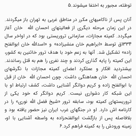
توطئه، مجبور به اختفا میشوند.5
آنان پس از ناکامیهای مکرر در مناطق غربی به تهران باز میگردند.
در این زمان مرحله دیگری از فعالیتهای احسان الله خان آغاز
میگردد. کمیته مجازات، سازمانی تروریستی بود که در اواخر سال
1334ق توسط «ابراهیم خان منشیزاده» و «اسدالله خان ابوالفتح
زاده» تشکیل شد. آنها به زعم خود با هدف ترور خائنین به کشور،
این کمیته را پایه گذاری کردند و چند نفری را هم به قتل رساندند.
بیشتردید افکار و عملکرد اعضای کمیته مجازات با نگرشهای
احسان الله خان هماهنگی داشت. چون احسان الله خان از قبل
با ابوالفتح زاده و کریم دواتگر آشنایی داشت، کشف ارتباط او با
این شبکه کار دشواری نیست. کریم دواتگر که خود یکی از
تروریستهای کمیته بود، سابقه ترور «شیخ فضل الله نوری» را در
کارنامه اش دارد. او در جنگهای غرب ایران نیز حضور یافته بود و
بلافاصله پس از بازگشت ابوالفتحزاده به واسطه آشنایی با او،
زمینه ورودش را به کمیته فراهم کرد.6