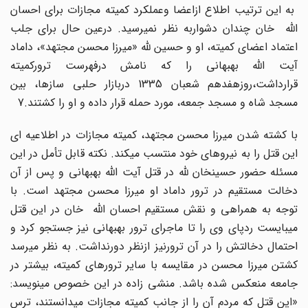
به این ترتیب اطلاع ازاعضا وعملکرد کمیته مجازات برای احسان
الله خان چندان دشواربه نظر نمیرسید. درعین حال برای جلب
اعتماد اعضای کمیته، او و حسین لله «میرزا محسن مجتهد»، داماد
آیت الله بهبهانی را که نامش درفهرست ترورکمیته
قرارداشت،روزهفدهم شعبان 1335 دربازار حلبی سازها، بین
مسجد شاه و مسجد جمعه، مورد حمله قرار داده و او را کشتند.7
با کشته شدن میرزا محسن مجتهد، کمیته مجازات در اطلاعیه ای
این قتل را به نیروهای خود منتسب میکند. نکته قابل تأمل در این
مسئله حضور حسینخان لله در قتل آیت الله بهبهانی و پس از آن
دخالت مستقیم در ترور داماد او میرزا محسن مجتهد است. با
توجه به همراهی و نقش مستقیم احسان الله خان در این قتل
میبایست ردپای وی را تا ماجرای ترور بهبهانی نیز جستجو کرد و
احتمال دخالتش را در آن ترورنیز ازنظر دورنداشت. به نظر میرسد
کشتن میرزا محسن در مقایسه با سایر ترورهای کمیته، بیشتر در
جامعه منعکس شده باشد. منشی زاده در این خصوص مینویسد:
«این قتل که مردم آن را از جانب کمیته مجازات میدانستند، ترس