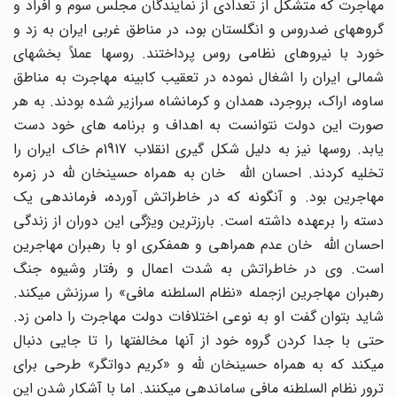
مهاجرت که متشکل از تعدادی از نمایندگان مجلس سوم و افراد و
گروههای ضدروس و انگلستان بود، در مناطق غربی ایران به زد و
خورد با نیروهای نظامی روس پرداختند. روسها عملاً بخشهای
شمالی ایران را اشغال نموده در تعقیب کابینه مهاجرت به مناطق
ساوه، اراک، بروجرد، همدان و کرمانشاه سرازیر شده بودند. به هر
صورت این دولت نتوانست به اهداف و برنامه های خود دست
یابد. روسها نیز به دلیل شکل گیری انقلاب 1917م خاک ایران را
تخلیه کردند. احسان الله خان به همراه حسینخان لله در زمره
مهاجرین بود. و آنگونه که در خاطراتش آورده، فرماندهی یک
دسته را برعهده داشته است. بارزترین ویژگی این دوران از زندگی
احسان الله خان عدم همراهی و همفکری او با رهبران مهاجرین
است. وی در خاطراتش به شدت اعمال و رفتار وشیوه جنگ
رهبران مهاجرین ازجمله «نظام السلطنه مافی» را سرزنش میکند.
شاید بتوان گفت او به نوعی اختلافات دولت مهاجرت را دامن زد.
حتی با جدا کردن گروه خود از آنها مخالفتها را تا جایی دنبال
میکند که به همراه حسینخان لله و «کریم دواتگر» طرحی برای
ترور نظام السلطنه مافی ساماندهی میکنند. اما با آشکار شدن این