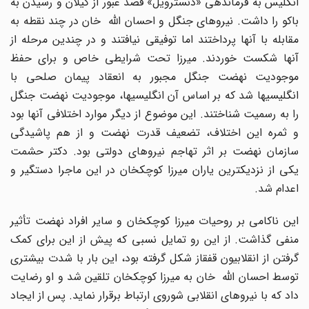
انگلیس به فرماندهی «دنسترویل» قصد عبور از گیلان و رسیدن به
باکو را داشت. نیروهای جنگل و احسان الله خان در چند نقطه به
مقابله با آنها پرداختند اما توفیقی نیافتند و در چندین مرحله از
آنها شکست خوردند. میرزا تحت شرایطی خاص و برای حفظ
موجودیت نهضت جنگل مجبور به انعقاد پیمان صلحی با
انگلیسیها شد که بر اساس آن انگلیسیها، موجودیت نهضت جنگل
را به رسمیت شناختند. این موضوع از دیگر موارد اختلافی آنها بود
و ثمره این اختلاف، تضعیف قدرت نهضت و از هم پاشیدگی
سازمان نهضت بر اثر تهاجم نیروهای دولتی بود. دکتر حشمت
یکی از نزدیکترین یاران میرزا کوچکخان در این ماجرا دستگیر و
اعدام شد.
این ناکامی بر روحیات میرزا کوچکخان و سایر افراد نهضت تأثیر
منفی گذاشت. از این رو تمایل نسبی که پیش از این برای کمک
گرفتن از انقلابیون قفقاز شکل گرفته بود، این بار با شدت بیشتری
توسط احسان الله خان به میرزا کوچکخان تلقین شد و او رضایت
داد که با نیروهای انقلابی شوروی ارتباط برقرار نماید. پس از ایجاد