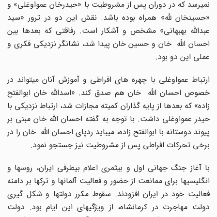
نمیرسد که در دوران پس از مشروطیت با «حیدرخان عمواوغلی» و
«حسینخان لله» همراه بوده باشد. نقش این دو در ترور «سید
عبدالله بهبهانی» مشخص و آشکار است. رفاقتی که بعدها بین
احسان الله خان و حسین خان پیدا شد، نشانگر نزدیکی فکری و
عملی این دو بود.
ارتباط عمواوغلی با چهره های افراطی و آموزش آنان میتواند در
خصوص احسان الله خان هم صدق کند. «اسدالله خان ابوالفتح
زاده» که بعدها از پایه گذاران کمیته مجازات شد، ارتباط نزدیکی با
حیدر عمواوغلی داشت. با توجه به گفته احسان الله خان مبنی بر
پیوند دوستانه با ابوالفتح زاده، میباید ردپای احسان الله خان را در
برخی تحرکات افراطی پس از مشروطیت نیز جستجو نمود.
با آغاز جنگ جهانی اول و بیثمری اعلام بیطرفی ایران، روسها و
انگلیسیها برای ممانعت از حضور و فعالیت آلمانها و ترکها بر دامنه
فعالیت خود در ایران افزودند. سقوط مکرر دولتها و شکل گیری
دولت مهاجرت در کرمانشاه، از ویژگیهای این ایام بود. دولت