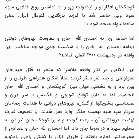
کوچکخان افکار او را نپذیرفت وی را به نداشتن روح انقلابی متهم
نمود ولی حاضر شد با فرزند بزرگترین فئودال ایران یعنی
ساعدالدوله متحد شود.20
اما خدعه وی به احسان الله خان و مقاومت نیروهای دولتی
برنامه احسان الله خان را با شکست جدی مواجه ساخت. این
واقعه در اردیبهشت 1300 اتفاق افتاد.21
این ناکامی در کنار واقعه ملاسرا که منجر به قتل حیدرخان
عمواوغلی و چند نفر دیگر گردید عملاً امکان همراهی طرفین را از
بین برد و به دشمنی میان میرزا کوچکخان و احسان الله خان
انجامید. اما به دلیل توافق شوروی و انگلیس بر سر ایران و
عقبنشینی بلشویکها از گیلان، نیروهای دولتی با هدایت رضاخان
سردار سپه علیه نهضت جنگل وارد عمل شدند. با تضعیف قدرت
نهضت فروپاشی آن سرعت گرفت و میرزا کوچک خان نیز تن به
تسلیم سپرد و در سرما جان داد. اما احسان الله خان و تعدادی از
همراهانش اجازه یافتند از طریق انزلی با کشتی راهی بادکوبه