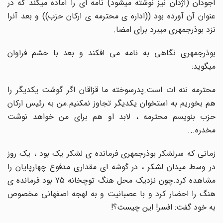
آجودان (آژدان نیز نوشته میشود) نامه ای را آماده میکند که در
عنوان آن آورده بود ((اداره ی محترمه ی ارکان حزب)) و بعد آنرا
نزد بوذرجمهری میبرد برای امضا.
بوذرجمهری نگاهی به نامه می افکند و بعد با خشم فراوان
میگوید:
محترمه ننه ات است.پدرسوخته ما قزاقان اگر گوشت یکدیگر را
هم بخوریم به استخوان یکدیگر تجاوز نمکنیم.من به رئیس ارکان
حزب بنویسم محترمه ، لابد او هم برای من خواهد نوشت
مخدره...
زمانی که سرلشکر بوذرجمهری فرمانده ی لشکر یک بود ، یک روز
در وسط میدان لشکر ، در گوشه ای مقداری مدفوع چهارپایان را
مشاهده کرد.چون نزدیک محل هنگ توچخانه 75 بود فرمانده ی
هنگ را احضار کرد و با عصبانیت و به لهجه اصفهانی مخصوص
به خود گفت: افسر! این چیست؟!