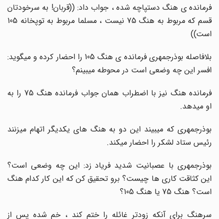
فرمانده ی هنگ دستپاچه شده ، جواب داد: ((قربان! به سرخودتان
قسم که مربوط به هنگ 75 نیست ، مسلما مربوط به توپخانه 105
است))
بلافاصله بوذرجمهری فرمانده ی هنگ 105 را احضار کرده و میگوید:
افسر این چه وضعی است در محوطه میبینم؟
فرمانده هنگ نیز با اضطراب همان جواب فرمانده هنگ 75 را به
او میدهد.
بوذرجمهری که میبیند این دو به هنگ های یکدیگر اتهام میزنند
رئیس ستاد لشکر را احضار میکند.
بوذرجمهری با عصبانیت شدید فریاد زد: این چه وضعی است؟
این کثاقت کاری ها چیست؟ برو تحقیق کن که این کار کدام هنگ
است؟ هنگ 75 یا هنگ 105؟
سرهنگ برای آنکه زودتر غائله را ختم کند ، خم شده پس از