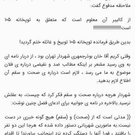
ملاحظه مدفوع گفت:
از کالیبر آن معلوم است که متعلق به توپخانه 105
است!!!!!!!!!!!!!!!!!!!!!!!
بدین طریق فرمانده توپخانه 105 توبیخ و غائله ختم گردید!
وقتی کریم آقا خان بوذرجمهری شهردار تهران بود ، از دربار نامه ای
به وی رسید مشعر بر اینکه مطالب ضد و نقیضی درباره ی فلان
موضوع به ما می رسد ، لازم است درباره ی صحت و سقم آن
اطلاع لازم بدهید.
شهردار هرچه درباره صحت و سقم فکر کرد که چیست، به عقلش
نرسید.بالاخره در نامه ی جوابیه برای ادعای فضل چنین نوشت:
(( مدتی است که از (صحت) و (سقم) هیچ گونه خبری در دست
نیست.به مامورین شهربانی دستور داده شده که هرجا این دو نفر
را یافتند ، فورا آنها را دستگیر کرده نزد اینجانب بیاورند! تا اقدام