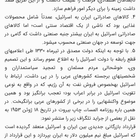
نابسامان اقتصادی، فرصت را غنیمت دانست و از این طریق قصد
داشت زمینه را برای دیگر امور فراهم سازد.
4. کالاهای صادراتی ایران به اسرائیل، عمدتاً شامل محصولات
غذایی بود که ناشی از یک اقتصاد سنتی است؛ اما کالاهای
صادراتی اسرائیل به ایران بیشتر جنبه صنعتی داشت که گامی در
جهت توسعه در جهان صنعتی محسوب می‎شود.
5. با توجه به اینکه دولت مصدق در تیرماه 1330 طی اعلامیه‎ای
قطع رابطه با دولت اسرائیل را به اطلاع عموم رساند و این تصمیم
وی، خوشحالی مردم مسلمان و تمجید سیاستمداران و
شخصیتهای برجسته کشورهای عربی را در پی داشت، ارتباط با
اسرائیل به‎خصوص فروش نفت به آن رژیم، که در واقع به نوعی
تقویت اسرائیل در برابر اعراب بود؛ تعجب برانگیز بود و همین
موضوع واکنشهایی را در برخی از کشورهای عربی برانگیخت. در
همین باره روزنامه المساء، چاپ بیروت در تاریخ 18 ژوئن 1953 به
نقل از بعضی از جراید تلگراف زیر را منتشر نمود:
قرارداد بازرگانی جدیدی بین ایران و اسرائیل منعقد گردیده است
که اسرائیل مبلغ نیم میلیون دلار به ایران بپردازد و این قرارداد از