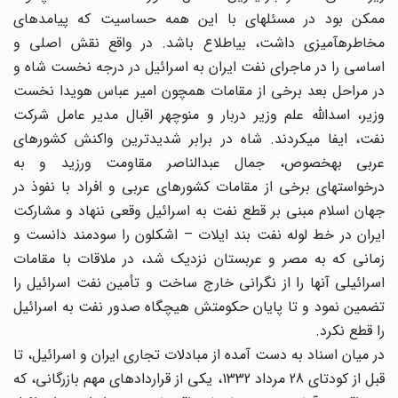
ممکن بود در مسئله‎ای با این همه حساسیت که پیامدهای
مخاطره‎آمیزی داشت، بی‎اطلاع باشد. در واقع نقش اصلی و
اساسی را در ماجرای نفت ایران به اسرائیل در درجه نخست شاه و
در مراحل بعد برخی از مقامات همچون امیر عباس هویدا نخست
وزیر، اسدالله علم وزیر دربار و منوچهر اقبال مدیر عامل شرکت
نفت، ایفا می‎کردند. شاه در برابر شدیدترین واکنش کشورهای
عربی به‎خصوص، جمال عبدالناصر مقاومت ورزید و به
درخواستهای برخی از مقامات کشورهای عربی و افراد با نفوذ در
جهان اسلام مبنی بر قطع نفت به اسرائیل وقعی ننهاد و مشارکت
ایران در خط لوله نفت بند ایلات – اشکلون را سودمند دانست و
زمانی که به مصر و عربستان نزدیک شد، در ملاقات با مقامات
اسرائیلی آنها را از نگرانی خارج ساخت و تأمین نفت اسرائیل را
تضمین نمود و تا پایان حکومتش هیچگاه صدور نفت به اسرائیل
را قطع نکرد.
در میان اسناد به دست آمده از مبادلات تجاری ایران و اسرائیل، تا
قبل از کودتای 28 مرداد 1332، یکی از قراردادهای مهم بازرگانی، که