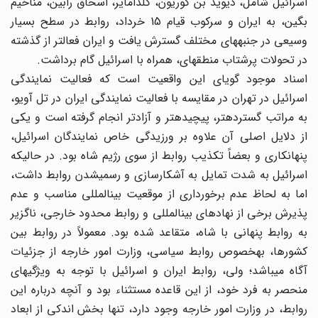
اسرائیل شامل، دیوید بن گوریون، گلدامایر، اسحاق رابین، مناخیم
بگین، به ایران و سرکوب قیام 15 خرداد، روابط در سطح بسیار
وسیعی در جنبه‎های مختلف گسترش یافت و ایران فعال‎تر از گذشته
در تحولات پرشتاب منطقه‎ای، همراه با اسرائیل گام برداشت.
اسناد موجود گویای این واقعیت است که فعالیت نمایندگی
اسرائیل در تهران در مقایسه با فعالیت نمایندگی ایران در تل آویو،
به مراتب گسترده‎تر، پیچیده‎تر و آزادتر انجام گرفته است و یکی
از دلایل اصلی آن علاوه بر ورزیدگی خاص نمایندگان اسرائیل،
پنهان‎کاری و بعضاً تکذیب روابط از سوی رژیم شاه بود. در حالیکه
اسرائیل به شدت تمایل به آشکارسازی و رسمی‎شدن روابط داشت،
اما به لحاظ عدم برخورداری از موقعیت بین‎المللی مناسب و عدم
پذیرش برخی از نهادهای بین‎المللی و روابط محدود خارجی، ناگزیر
به روابط پنهانی با شاه، متقاعد شده بود. معمولاً در روابط بین
کشورها، به‎خصوص روابط سیاسی، وزارت امور خارجه از جزئیات
آگاه می‎باشد؛ ولی، روابط ایران و اسرائیل با توجه به ویژگیهای
منحصر به فرد خود، از این قاعده مستثناء بود و آنچه درباره این
روابط، در وزارت امور خارجه وجود دارد، تنها بخش اندکی از ابعاد