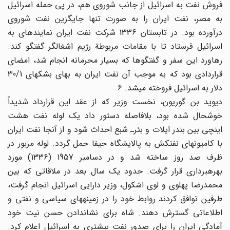
فروش نفت به اسرائیل از جانب شوروی هم، در پی حمله اسرائیل
به مصر، نفت ایران را به صورت تنها جایگزین نفت شوروی
درآورده بود. در تابستان 1336 شرکت نفت ایران نماینده‎ای به
اسرائیل فرستاد تا با مقامات مربوطة رژیم اشغالگر گفتگو کند.
رهاورد این سفر و گفتگوها که بسیار محرمانه انجام شد، امضای
قراردادی بود که به موجب آن نفت ایران به بهای بشکه‎ای 30/1
دلار به اسرائیل فروخته می‎شد. 6
دیوید بن گوریون، نخست وزیر که از عقد این قرارداد شدیداً
خوشحال شده بود، بلافاصله دستور داد یک لوله نفت هشت
اینچی بین بندر ایلات و بئرـ شبع احداث شود و از آنجا نفت ایران
با کامیونهای نفتکش به پالایشگاه حیفا حمل گردد. لوله مزبور در
ظرف صد روز ساخته شد و در دسامبر 1957 (1336) مورد
بهره‎برداری قرار گرفت. حدود یک سال بعد در ملاقاتی که بین
محمدرضا پهلوی و لوی اشکول، وزیر دارایی اسرائیل انجام گرفت،
طرفین توافق کردند روابط خود را در زمینه‎های سیاسی و نفتی و
اطلاعاتی گسترش دهند. شاه برای نشان‎دادن حسن نیت خود
آمادگی ایران را برای صدور نفت بیشتری به اسرائیل اعلام کرد.