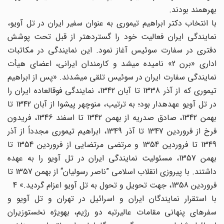
بهره‎مند بودند.
با انتخاب دکتر ابراهیم تیموری به عنوان سفیر ایران در تل آویو،
نمایندگی ایران فعالیت خود را گسترده‎تر از قبل تحت پوشش
دفتری در سفارت سوئیس آغاز نمود. این نمایندگی در مکاتبات
اداری «برن 2» نامیده می‎شد و کارمندان ایرانی، اعضای هیأت
نمایندگی سفارت ایران در سوئیس تلقی می‎شدند. «پس از ابراهیم
تیموری که از آذر 1338 تا آبان 1342، نمایندگی فوق‎العاده ایران را
در تل آویو عهده‎دار بود؛ به ترتیب، منوچهر پیشوا از آبان 1342 تا
بهمن 1342، صادق صدریه از بهمن 1342 تا اسفند 1346، فریدون
فرخ از فروردین 1347 تا آذر 1349، ابراهیم تیموری مجدداً از آذر
1349 تا فروردین 1354 و مرتضی مرتضایی از فروردین 1354 تا
بهمن 1357، مسئولیت نمایندگی ایران در تل آویو را به عهده
داشتند. با پیروزی انقلاب اسلامی ”ناصر رسولیان“ از بهمن 1357 تا
فروردین 1358، جهت تحویل و تحول به تل آویو اعزام گردید.» 4
با استقرار نمایندگان ایران و اسرائیل در تهران و تل آویو و
سفرهای پنهانی مقامات عالی‎رتبه دو رژیم، به‎ویژه نخست‎وزیران