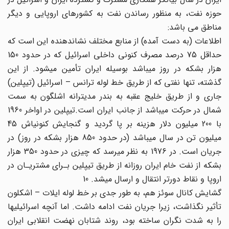
حوزه نفت، به منظور رساندن نفت به کشورهای اروپایی و دیگر
مناطق می باشد:
اطلاعات (به دست آمده) از منابع مختلف نشان‎دهنده این است که
حداقل 75 درصد مصرف کنونی داخلی اسرائیل که در حدود 150
هزار بشکه در روز میباشد بوسیله ایران تأمین می‎شود. از این
گذشته، تنها نفتی که از طریق خط لوله ترانس – اسرائیل (تیپلین)
جاری و از طریق خلیج عقبه به بندر مدیترانه اشلگون به سمت
شمال در حرکت می‎باشد از جانب ایران است.تیپلین در اواخر 1960
با 200 میلیون دلار هزینه بر پا گردید و گنجایش کنونی‎اش 45
میلیون تن در سال می‎باشد (در حدود 850 هزار بشکه در روز) در
جریان است. در 1976 به نظر می‎رسد که چیزی در حدود 350 هزار
بشکه از نفت خام ایران روزانه از طریق تیپلین بـرای مشتریـان در
اروپا و نقاط دورتر انتقال و ارسال می‎شد. 10
گشایش کانال سوئز هم، به طور جدی بر خط لوله ایلات – اشکلون
تأثیر نگذاشت، زیرا جریان نفت ادامه داشت. اما آنچه اسرائیلی‎ها
را به شدت نگران ساخته بود، روند شتابان نهضت انقلابی ایران