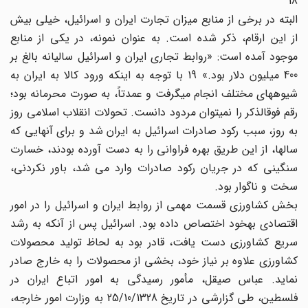
18
البته در برخی از منابع میزان تجارت ایران و اسرائیل، خیلی بیش
از این ارقام، ذکر شده است. به عنوان نمونه، در یکی از منابع
موجود آمده است: «روابط تجاری ایران و اسرائیل سالیانه بالغ بر
400 میلیون دلار بود.» 19 با توجه به اینکه ورود کالا به ایران به
شیوه‎های مختلف انجام می‎گرفت و عمدتاً، به صورت ‎محرمانه بود؛
رقم فوق‎الذکر را نمی‎توان مردود دانست. تحولات انقلاب اسلامی روز
به روز، سبب رکود صادرات اسرائیل به ایران شد و برای آنهایی که
سالها، از این طریق بهره فراوانی را به دست آورده بودند، خسارت
سنگینی که در جریان رکود صادرات وارد می شد، باور نکردنی،
سخت و ناگوار بود.
بخش کشاورزی قسمت مهمی از روابط ایران و اسرائیل را در امور
اقتصادی به‎خود اختصاص داده بود. اسرائیل پس از آنکه به رشد
سریع کشاورزی دست یافت، قادر بود به لحاظ تولید محصولات
کشاورزی علاوه بر نیاز خود، بخشی از محصولات را به خارج صادر
نماید. عباس صیقل، مأمور رسیدگی به امور اتباع ایران در
فلسطین، طی گزارشی در تاریخ 25/10/1328 به وزارت امور خارجه،