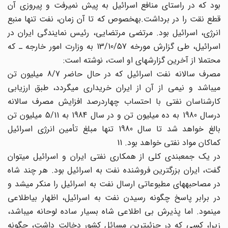
بود که در راستای منافع اسرائیل به پیش نمی‎رفت و پیروزی آن
قطع نقت را در برداشت.به‎خصوص که تا آن زمان، نفت تنها منبع
انرژی، اسرائیل بود. مرتضی مرتضایی، رئیس نمایندگی ایران در
اسرائیل، طی گزارش مورخه 13/10/57 به وزارت امور خارجه ـ که
محتملا از آخرین گزارشهای او است، نوشته است:
مصرف سالانه نفت اسرائیل که در حال حاضر 8/7 میلیون تن
می‎باشد و نیمی از آن از ایران خریداری می‎گردد، طبق ارزیابی
کارشناسان نفتی با احتساب چهاردرصد افزایش مصرف سالانه
درسال 1980 به ده میلیون تن و در سال 1984 به 5/11 میلیون تن
بالغ خواهد شد تا سال 1980 تنها مبلغ تأمین انرژی اسرائیل
کماکان مواد نفتی خواهد بود. 11
در یک جمعبندی کلی از همکاری نفتی ایران و اسرائیل می‎توان
گفت، ایران بزرگترین فروشنده نفت به اسرائیل بود. هر چند شاه
در مصاحبه‎های مطبوعاتی ارسال نفت به اسرائیل را منکر می‎شد و
در برابر پاسخ چگونه رسیدن نفت به اسرائیل، اظهار بی‎اطلاعی
می‎نمود. اما پذیرش بی اطلاعی شاه بسیار ساده لوحانه می‎باشد،
زیرا، کسی که در جزئی‎ترین مسائل کشور دخالت داشت، چگونه