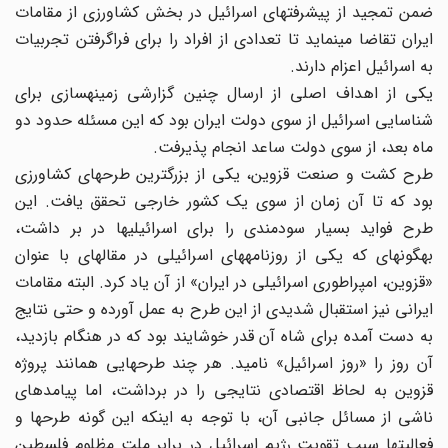
ضمن تمجید از پیشرفتهای اسرائیل در بخش کشاورزی از مقامات
ایران تقاضا می‎نماید تا تعدادی از افراد را برای فراگرفتن تجربیات
به اسرائیل اعزام دارند.
یکی از اهداف اصلی از ارسال چنین گزارشی زمینه‎سازی برای
شناسایی اسرائیل از سوی دولت ایران بود که این مسئله حدود دو
ماه بعد، از سوی دولت ساعد انجام پذیرفت.
طرح کشت و صنعت قزوین، یکی از بزرگترین طرحهای کشاورزی
بود که تا آن زمان از سوی یک کشور خارجی تحقق یافت. این
طرح فواید بسیار سودمندی را برای اسرائیلی‎ها در بر داشت،
به‎گونه‎ای که یکی از روزنامه‎های اسرائیلی در مقاله‎ای با عنوان
«قزوین، امپراطوری اسرائیلی در ایران» از آن یاد کرد. البته مقامات
ایرانی نیز استقبال شدیدی از این طرح به عمل آورده و حتی نتایج
به دست آمده برای شاه آن قدر خوشایند بود که در هنگام بازدید،
آن روز را «روز اسرائیل» نامید. هر چند طرحهایی همانند پروژه
قزوین به لحاظ اقتصادی نتایجی را در برداشت، اما پیامدهای
ناشی از مسائل جانبی آن، با توجه به اینکه این گونه طرحها و
فعالیتها سبب تقویت رژیم اسرائیل در برابر ملت مظلوم فلسطین