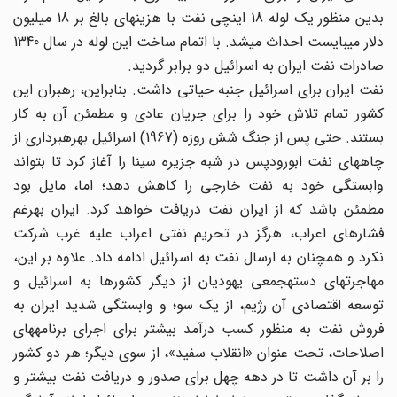
بدین منظور یک لوله 18 اینچی نفت با هزینه‎ای بالغ بر 18 میلیون
دلار می‎بایست احداث می‎شد. با اتمام ساخت این لوله در سال 1340
صادرات نفت ایران به اسرائیل دو برابر گردید.
نفت ایران برای اسرائیل جنبه حیاتی داشت. بنابراین، رهبران این
کشور تمام تلاش خود را برای جریان عادی و مطمئن آن به کار
بستند. حتی پس از جنگ شش روزه (1967) اسرائیل بهره‎برداری از
چاه‎های نفت ابورودپس در شبه جزیره سینا را آغاز کرد تا بتواند
وابستگی خود به نفت خارجی را کاهش دهد؛ اما، مایل بود
مطمئن باشد که از ایران نفت دریافت خواهد کرد. ایران به‎رغم
فشارهای اعراب، هرگز در تحریم نفتی اعراب علیه غرب شرکت
نکرد و همچنان به ارسال نفت به اسرائیل ادامه داد. علاوه بر این،
مهاجرتهای دسته‎جمعی یهودیان از دیگر کشورها به اسرائیل و
توسعه اقتصادی آن رژیم، از یک سو؛ و وابستگی شدید ایران به
فروش نفت به منظور کسب درآمد بیشتر برای اجرای برنامه‎های
اصلاحات، تحت عنوان «انقلاب سفید»، از سوی دیگر؛ هر دو کشور
را بر آن داشت تا در دهه چهل برای صدور و دریافت نفت بیشتر و