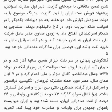
لندن ضمن ملاقاتی با مردخای گازیت، دبیر اول سفارت اسرائیل،
پیشنهاد فروش نفت ایران را کرد. گازیت بی‎درنگ موضوع را به
دولت متبوعش گزارش داد. دو هفته بعد دو دیپلمات یکدیگر را در
ضیافت ملکه الیزابت دوم، در کاخ باکینگهام دیدند. سنندجی به
همکار اسرائیلی‎اش اطلاع داد به زودی معاون مدیر عامل شرکت
ملی نفت ایران به لندن خواهد آمد و هر گاه اسرائیل مایل به
خرید نفت باشد این، فرصتی برای مذاکرات مقدماتی خواهد بود.
5
گفتگوهای پنهانی بر سر نفت نیز از همین سالها آغاز شد و در
جریان آن، ایران با فروش نفت موافقت کرد. پس از آنکه در مرداد
1335 جمال عبدالناصر، کانال سوئز را ملی اعلام کرد و در 7 آبان
همان سال، مصر مورد حمله مشترک نیروهای انگلیسی، فرانسوی
و اسرائیل قرار گرفت، همکاری نفتی بین ایران و اسرائیل گسترش
یافت. زیرا کانال سوئز، گذرگاه 73 درصد از کالاهای وارداتی و 76
درصد از نفت صادراتی ایران، بسته شده بود و ایران می‎بایست
راههای جدیدی برای واردات و صادرات خود پیدا کند. تحریم