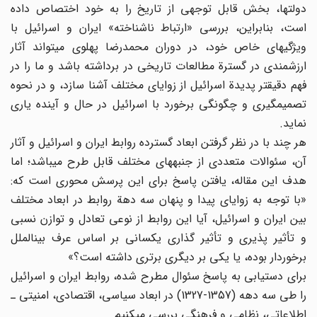
دولتها، بخش قابل توجهی از تاریخ را به خود اختصاص داده
است، بنابراین، بررسی «ارتباط ناشناخته» ایران و اسرائیل با
ویژگیهای خاص خود، در دوران محمدرضا پهلوی می‎تواند آثار
ارزشمندی در گسترة مطالعات تاریخی در برداشته باشد و ما را در
فهم دقیق‎تر پدیدة اسرائیل از زوایای مختلف آشنا سازد، و در نحوه
تصمیم‎گیری و چگونگی برخورد با اسرائیل در حال و آینده یاری
نماید.
هر چند با در نظر گرفتن ابعاد گسترده روابط ایران و اسرائیل و آثار
آن، سئوالات متعددی از جنبه‎های مختلف قابل طرح می‎باشد؛ اما
هدف این مقاله، یافتن پاسخ برای این پرسش محوری است که:
«با توجه به زوایای پیدا و پنهان سه دهة روابط در ابعاد مختلف
بین ایران و اسرائیل، آیا این روابط از نوعی تعادل و توازن نسبی
و تأثیر پذیری و تأثیر گذاری یکسانی بر اساس عرف بین‎الملل
برخوردار بوده، یا یکی بر دیگری برتری داشته است؟»
برای دستیابی به پاسخ سئوال مطرح شده، روابط ایران و اسرائیل
را طی سه دهه (1357-1327) در ابعاد سیاسی، اقتصادی، امنیتی ـ
اطلاعاتی، نظامی و فرهنگی بررسی می‎کنیم.