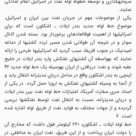
سرمایه‎گذاری و توسعه خطوط لوله نفت در اسرائیل اعلام آمادگی
نمایند.
یکی از موضوعات مهم در جریان نفت بین ایران و اسرائیل،
موضوع خط لوله جدید بندر ایلات ـ اشکلون است که برای
اسرائیلی‎ها از اهمیت فوق‎العاده‎ای برخوردار بود. بسته شدن کانال
سوئز و در نتیجه آن طولانی شدن مسیر تردد کشتیها از دماغه
امیدنیک در جنوب افریقا، سبب گردید که اسرائیلی‎ها طرحی را ارائه
نمایند که به‎واسطه آن کشتیهای نفتکش وارد بندر ایلات در خلیج
عقبه شوند و نفت دریافتی از ایران به‎وسیله یک خط لوله جدید 42
اینچی به بندر اشکلون واقع در ساحل دریای مدیترانه انتقال یابد و
از آنجا به وسیله کشتیهای نفتکش به اروپا حمل گردد. در یکی از
اسناد سری سفارت آمریکا، امتیازات خط لوله نفت بین بندر ایلات
و دریای مدیترانه، نسبت به انتقال نفت توسط نفتکشها بررسی
گردیده و از جهات مختلف به فواید نفت از طریق لوله اشاره شده
است. 7
خط لوله ایلات ـ اشکلون، 260 کیلومتر طول داشت که مخارج آن
را دولت ایران پرداخت و از این طریق، نفت ایران به مناطقی در