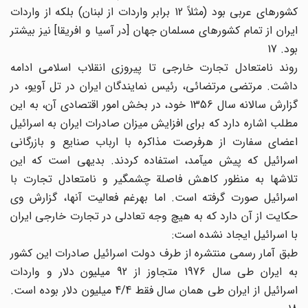
کشورهای عربی بود (مثلاً 12 برابر واردات از لبنان) بلکه از واردات
ایران از تمام کشورهای مسلمان جهان [در آسیا و افریقا] نیز بیشتر
بود. 17
روند نامتعادل تجارت خارجی تا پیروزی انقلاب اسلامی ادامه
داشت. مرتضی مرتضائی، رئیس نمایندگان ایران در تل آویو، در
گزارش سالانه سال 1356 خود، در بخش امور اقتصادی آن، به این
مطلب اشاره دارد که برای افزایش میزان صادرات ایران به اسرائیل
اعضای سفارت از هرفرصت مذاکره با ارباب صنایع و بازرگانی
اسرائیل که پیش می‎آمد، استفاده کردند. بدیهی است که این
تلاشها به منظور کاهش فاصلة چشمگیر و نامتعادل تجارت با
اسرائیل صورت گرفته است. اما به‎رغم فعالیت آنها، گزارش وی
حکایت از آن دارد که به هیچ وجه تعادلی در تجارت خارجی ایران
با اسرائیل ایجاد نشده است:
طبق آمار رسمی منتشره از طرف دولت اسرائیل صادرات این کشور
به ایران طی سال 1976 متجاوز از 92 میلیون دلار و واردات
اسرائیل از ایران طی همان سال فقط 4/4 میلیون دلار بوده است.