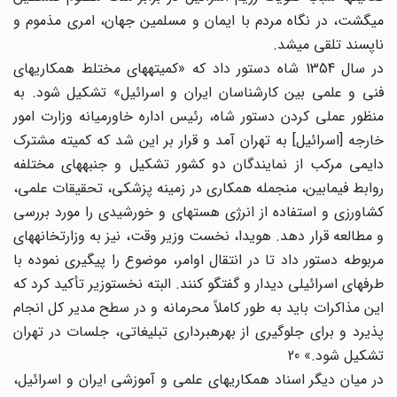
می‎گشت، در نگاه مردم با ایمان و مسلمین جهان، امری مذموم و
ناپسند تلقی می‎شد.
در سال 1354 شاه دستور داد که «کمیته‎های مختلط همکاریهای
فنی و علمی بین کارشناسان ایران و اسرائیل» تشکیل شود. به
منظور عملی کردن دستور شاه، رئیس اداره خاورمیانه وزارت امور
خارجه [اسرائیل] به تهران آمد و قرار بر این شد که کمیته مشترک
دایمی مرکب از نمایندگان دو کشور تشکیل و جنبه‎های مختلفه
روابط فی‎مابین، من‎جمله همکاری در زمینه پزشکی، تحقیقات علمی،
کشاورزی و استفاده از انرژی هسته‎ای و خورشیدی را مورد بررسی
و مطالعه قرار دهد. هویدا، نخست وزیر وقت، نیز به وزارت‎خانه‎های
مربوطه دستور داد تا در انتقال اوامر، موضوع را پیگیری نموده با
طرفهای اسرائیلی دیدار و گفتگو کنند. البته نخست‎وزیر تأکید کرد که
این مذاکرات باید به طور کاملاً محرمانه و در سطح مدیر کل انجام
پذیرد و برای جلوگیری از بهره‎برداری تبلیغاتی، جلسات در تهران
تشکیل شود.» 20
در میان دیگر اسناد همکاریهای علمی و آموزشی ایران و اسرائیل،