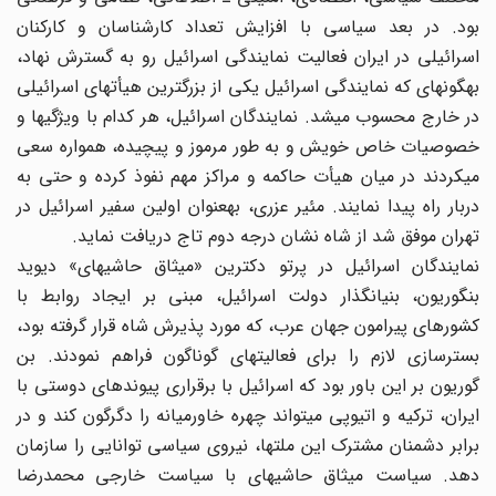
بود. در بعد سیاسی با افزایش تعداد کارشناسان و کارکنان
اسرائیلی در ایران فعالیت نمایندگی اسرائیل رو به گسترش نهاد،
به‎گونه‎ای که نمایندگی اسرائیل یکی از بزرگترین هیأتهای اسرائیلی
در خارج محسوب می‎شد. نمایندگان اسرائیل، هر کدام با ویژگیها و
خصوصیات خاص خویش و به طور مرموز و پیچیده، همواره سعی
می‎کردند در میان هیأت حاکمه و مراکز مهم نفوذ کرده و حتی به
دربار راه پیدا نمایند. مئیر عزری، به‎عنوان اولین سفیر اسرائیل در
تهران موفق شد از شاه نشان درجه دوم تاج دریافت نماید.
نمایندگان اسرائیل در پرتو دکترین «میثاق حاشیه‎ای» دیوید
بن‎گوریون، بنیانگذار دولت اسرائیل، مبنی بر ایجاد روابط با
کشورهای پیرامون جهان عرب، که مورد پذیرش شاه قرار گرفته بود،
بسترسازی لازم را برای فعالیتهای گوناگون فراهم نمودند. بن
گوریون بر این باور بود که اسرائیل با برقراری پیوندهای دوستی با
ایران، ترکیه و اتیوپی می‎تواند چهره خاورمیانه را دگرگون کند و در
برابر دشمنان مشترک این ملتها، نیروی سیاسی توانایی را سازمان
دهد. سیاست میثاق حاشیه‎ای با سیاست خارجی محمدرضا