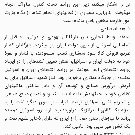
آن را آشکار می‎کند؛ زیرا این روابط تحت کنترل ساواک انجام
می‎گرفت. بنابراین، بسیاری از فعالیتهای انجام شده، از نگاه وزارت
امور خارجه مخفی باقی مانده است.
2. بعد اقتصادی
سابقه روابط تجاری بین بازرگانان یهودی و ایرانی، به قبل از
شناسایی اسرائیل از سوی دولت ایران باز می‎گردد. بازرگانان که از
طریق فروش کالا سود سرشاری کسب می‎نمودند، با فشار و نفوذ
خود به دولت ایران و اسرائیل، نقش تعیین کننده‎ای را در ایجاد
روابط اقتصادی ایفا نمودند. در روابط اقتصادی ایران و اسرائیل
«نفت» از جایگاه ممتازی برخوردار بود. نیاز شدید اسرائیل برای به
گردش درآوردن صنایع و توسعه آن و قادر ساختن ماشینهای
نظامی خود در جنگهایش با اعراب، از یک‎سو؛ و فقدان منابع طبیعی
و تحریم نفتی اسرائیل توسط اعراب، از سوی دیگر؛ نفت را به
منزله یک کالای استراتژیک درآورده بود. از اینرو، اسرائیل درصدد
برآمد تا نیازهای نفتی خود را از ایران که دارای ذخایر عظیم نفت و
یک کشور غیر عربی بود، تأمین کند.
در پائیز 1333 سلطان حسین سنندجی، دبیر دوم سفارت ایران در