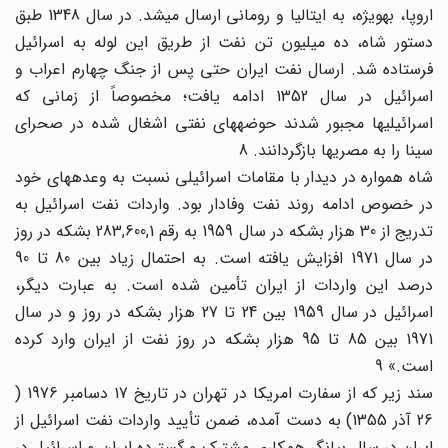
اروپا، به‎ویژه، به ایتالیا و رومانی ارسال می‎شد. در سال 1348 طبق
دستور شاه، ده میلیون تن نفت از طریق این لوله به اسرائیل
فرستاده شد. ارسال نفت ایران حتی پس از جنگ چهارم اعراب و
اسرائیل در سال 1352 ادامه یافت؛ مخصوصاً از زمانی که
اسرائیلی‎ها مجبور شدند حوضه‎های نفتی اشغال شده در صحرای
سینا را به مصری‎ها بازگردانند. 8
شاه همواره در دیدار با مقامات اسرائیلی نسبت به وعده‎های خود
در خصوص ادامه روند نفت وفادار بود. واردات نفت اسرائیل به
تدریج از 30 هزار بشکه در سال 1959 به رقم 283,600,1 بشکه در روز
در سال 1971 افزایش یافته است. به احتمال زیاد بین 80 تا 90
درصد این واردات از ایران تأمین شده است. به عبارت دیگر،
اسرائیل در سال 1959 بین 24 تا 27 هزار بشکه در روز و در سال
1971 بین 85 تا 95 هزار بشکه در روز نفت از ایران وارد کرده
است.» 9
سند زیر که از سفارت امریکا در تهران در تاریخ 17 دسامبر 1976 (
26 آذر 1355) به دست آمده، ضمن تأیید واردات نفت اسرائیل از
ایران در سال بیانگر همکاری مشترک و گسترده ایران و اسرائیل در