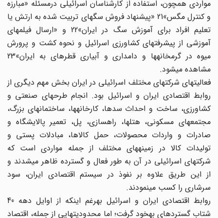
مواردی همچون، استفاده از کارشناسان اسرائیلی درمسئله «مبارزه
و کنترل مگس»21 «پیشنهاد فروش سگهای تربیت شده به ارتش یا
تعلیم افراد برای آموزش سگ در ایران»22 و «ارسال فیلمهای
آموزشی از پیشرفتهای کشاورزی اسرائیل و نحوه کشت و پرورش
میوه در گرم‎خانه‎ها و دام‎داری و آبیاری قطره‎ای به ایران»23
مشاهده می‎شود.
فعالیتهای شرکتهای مختلف اسرائیلی در ایران بخش مهم دیگری از
روابط اقتصادی ایران و اسرائیل بود. انجام طرحهای صنعتی و
کشاورزی، ساخت و احداث سدها، کارخانه‎ها، ساختمانهای بزرگ،
مجتمعهای مسکونی، هتلها، راهسازی، پل، تعمیر پالایشگاه و
صادرات و واردات محصولات، حمل کالاها، مبادلات پستی و
تولیدات کالا در زمینه‎های مختلف از جمله مواردی است که
شرکتهای اسرائیلی در آن به طور فعال و گسترده ظاهر می‎شدند و
از این طریق علاوه بر نفوذ در سیستم اقتصادی ایران، سود
سرشاری را کسب می‎نمودند.
روابط اقتصادی ایران و اسرائیل به‎رغم اینکه از اوایل دهه 40
شتاب گسترده‎ای به‎خود گرفت؛ اما محدودیتهایی از جمله، اقتصاد