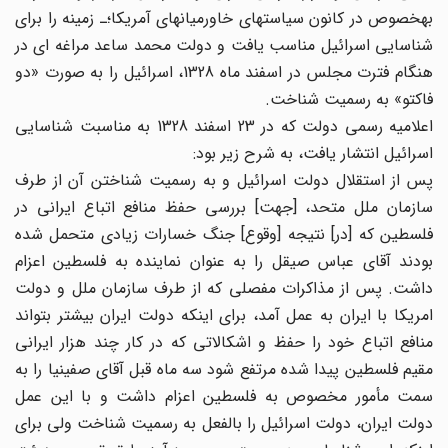
به‎خصوص در کانون سیاستهای خاورمیانه‎ای آمریکا؛ـ زمینه را برای
شناسایی اسرائیل مناسب یافت و دولت محمد ساعد مراغه ای در
هنگام فترت مجلس در اسفند ماه 1328، اسرائیل را به صورت «دو
فاکتو» به رسمیت شناخت.
اعلامیه رسمی دولت که در 23 اسفند 1328 به مناسبت شناسایی
اسرائیل انتشار یافت، به شرح زیر بود:
پس از استقلال دولت اسرائیل و به رسمیت شناختن آن از طرف
سازمان ملل متحد، [جهت] بررسی حفظ منافع اتباع ایرانی در
فلسطین که [در] نتیجه [وقوع] جنگ خسارات زیادی متحمل شده
بودند آقای عباس صیقل را به عنوان نماینده به فلسطین اعزام
داشت. پس از مذاکرات مفصلی که از طرف سازمان ملل و دولت
امریکا با ایران به عمل آمد، برای اینکه دولت ایران بیشتر بتواند
منافع اتباع خود را حفظ و اشکالاتی که در کار چند هزار ایرانی
مقیم فلسطین پیدا شده مرتفع شود سه ماه قبل آقای صفی‎نیا را به
سمت مأمور مخصوص به فلسطین اعزام داشت و با این عمل
دولت ایران، دولت اسرائیل را بالفعل به رسمیت شناخت ولی برای