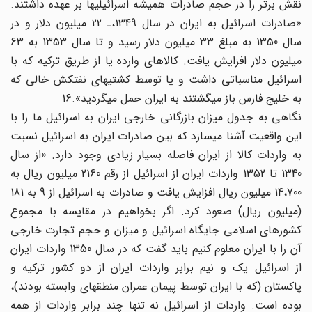
نقش برتر را در حجم صادرات همیشه اسرائیلی‎ها بر عهده داشتند.
«صادرات اسرائیل به ایران در سال 1349،ـ 22 میلیون دلار و در
سال 1350 به مبلغ 33 میلیون دلار رسید و تا سال 1353 به 63
میلیون دلار افزایش یافت. کالاهای وارده یا از طریق ترکیه که با
اسرائیل مناسباتی داشت و یا توسط کشتیهای نفتکش خالی که
به خلیج فارس باز می‎گشتند به ایران حمل می‎گردید».16
نگاهی به جدول میزان بازرگانی خارجی ایران به اسرائیل ما را با
این واقعیت آشنا می‎سازد که بین صادرات ایران به اسرائیل نسبت
به واردات کالا از ایران فاصله بسیار زیادی وجود دارد. «از سال
1340 تا 1352 واردات ایران از اسرائیل از رقم 2160 میلیون ریال به
14،700 میلیون ریال افزایش یافت و صادرات به اسرائیل از 9 به 181
(میلیون ریال) صعود کرد. اگر بخواهیم در مقایسه با مجموع
کشورهای اسلامی جایگاه اسرائیل و میزان و حجم تجارت خارجی
آن را با ایران معلوم کنیم باید گفت که در سال 1350 واردات ایران
از اسرائیل یک و نیم برابر واردات ایران از دو کشور ترکیه و
پاکستان (که با ایران توسط پیمان عمران منطقه‎ای وابسته بودند)،
بوده است. واردات از اسرائیل نه تنها چند برابر واردات از همه