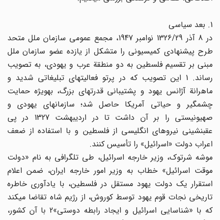
1. بعد سیاسی
در 8 آذر 1326/29 نوامبر 1947، مجمع عمومی سازمان ملل متحد
طرح پیشنهادی کمیسیونی را متشکل از یازده عضو سازمان ملل
مبنی بر تقسیم فلسطین به دو منطقة عرب و یهودی، به تصویب
رساند. 1 این تصویب که در پرتو فعالیتهای تبلیغاتی شدید و
ماهرانة آژانس یهود و پشتیبانی قدرتهای بزرگ، به‎ویژه حمایت
چشمگیر و حیاتی آمریکا حاصل شد؛ سازمانهای یهودی و
صهیونیستی را بر آن داشت تا در اردیبهشت 1327 در پی
عقب‎نشینی نیروهای انگلیسی از فلسطین و با استفاده از ضعف
اعراب دولت «اسرائیل» را تأسیس کنند.
موشه شرتوک، وزیر خارجه اسرائیل، طی تلگرافی به نام «دولت
موقت اسرائیل» خطاب به وزیر امور خارجه ایران، ضمن اعلام
استقرار یک دولت یهود مستقل در فلسطین، با یادآوری خاطره
تاریخی نجات قوم یهود توسط کوروش، از رژیم شاه تقاضا می‎کند
که با «شناسایی اسرائیل و ایجاد رابطه دوستی»2 با آن کشور،