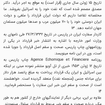
تاریخ 15 ژوئن سال جاری (قرار است) به موقع به اجر درآید. دکتر
مصدق مصمم شده است که نفت خود را به اسرائیل بفروشد. ما
مخلصانه تقاضا داریم که دولت ایران قرارداد را ملغی و دولت
ایران دوستی خود را با 70 میلیون عرب و صدها میلیون مسلمان
جهان ادامه دهد. 13
کاردار سفارت ایران در پاریس در تاریخ 27/3/1332 طی نامه‎ای به
وزارت امور خارجه با اشاره به انتشار خبر قرارداد در یکی از
روزنامه‎های چاپ پاریس، صحت و سقم اصل قرارداد را جویا شده
است، وی در این نامه می‎نویسد:
روزنامه Agence Echomique et Financiere چاپ پاریس به
تاریخ 12 ژوئن 1953 خبری از تل آویو منتشر نموده مبنی بر اینکه
بین اسرائیل و ایران یک قرارداد پرداخت به مبلغ پانصد هزار دلار
برای مبادله جنس (منجمله نفت) منعقد گردیده است. خواهشمند
است از صحت و سقم این خبر این سفارت را مستحضر فرمایید.
14
علاوه بر این، برخی دیگر از نمایندگیهای خارج از کشور هم به طور
مکرر درباره صحت و سقم خبر مربوط به قرارداد سئوال می‎نمودند.