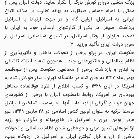
بزرگ منشی دوران کورش بزرگ را تکرار نماید. دولت ایران پس از
مدتی با اعزام «عباس صیقل»، به بهانه نظارت بر املاک اتباع
ایرانی به اسرائیل، اولین گام را در جهت ارتباط با اسرائیل
برداشت. صیقل در یکی از گزارشهای ارسالی خود به ایران با
تمجید فراوان از رفتار اسرائیل، بر تسریع شناسایی اسرائیل از
سوی دولت ایران تأکید ورزید. 3
حکومت ایران، در پرتو برخی از تحولات داخلی و تأثیرپذیری از
نظام بین‎المللی و فاکتورهایی چند ـ‌ همچون تبعید آیت‎الله کاشانی
به لبنان و بازداشت برخی از مخالفین حکومت پس از سوءقصد
بهمن ماه 1327 به جان شاه در دانشگاه تهران، سفر طولانی شاه به
آمریکا در آبان 1328 و کسب اطلاع از نفوذ فوق‎العاده محافل
یهودیان در آمریکا، روابط نامطلوب ایران با برخی از کشورهای
جهان عرب و نگرانی از تهدیدات آنها، به رسمیت شناختن اسرائیل
توسط ترکیه به عنوان اولین کشور اسلامی در 28 مارس 1349، غیر
عربی بودن ایران و اسرائیل در خاورمیانه و نگرانی دو رژیم
ازکشورهای تندرو عربی و دو قطبی شدن نظام بین‎المللی و تحولات
ناشی از آن و قرار گرفتن ایران و اسرائیل در اردوگاه غرب،