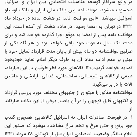
در واقع سرآغاز توسعه مناسبات اقتصادی بین ایران و اسرائیل
محسوب می‎شود، موافقت‎نامه بین بانک ملی ایران و بانک لوسی‎لو
اسرائیل می‎باشد. «این موافقت نامه در هشت ماده در خرداد ماه
1332 در تهران به امضا رسید. در ماده هشت آن آمده است: این
موافقت نامه پس از امضا به موقع اجرا گذارده خواهد شد و برای
مدت یک سال به قوت خود باقی خواهد بود و هر گاه یکی از
طرفین موافقت‎نامه دو ماه پیش از پایان مدت قرارداد تمایل خود را
مبنی بر عدم ادامه مفاد آن به طرف دیگر اعلام نماید خودبخود
تمدید خواهد گردید.»12 کالاهای مورد نظر طرفین در این قرارداد،
طیفی از کالاهای شیمیائی، ساختمانی، غذائی، آرایشی و ماشین‌
‌آلات را در بر می‌گیرد.
موافقت‎نامه مذکور را می‎توان از جنبه‎های مختلف مورد بررسی قرارداد
و نکته‎های قابل توجهی را در آن یافت. برخی از این نکات عبارت‎اند
از:
1. در فهرست صادرات ایران به اسرائیل کالاهایی همچون گندم،
جو، برنج و حتی مرغ و تخم مرغ مشاهده می‎شود که صدور این
اقلام بیانگر وضعیت اقتصادی ایران قبل از کودتای 28 مرداد 1331