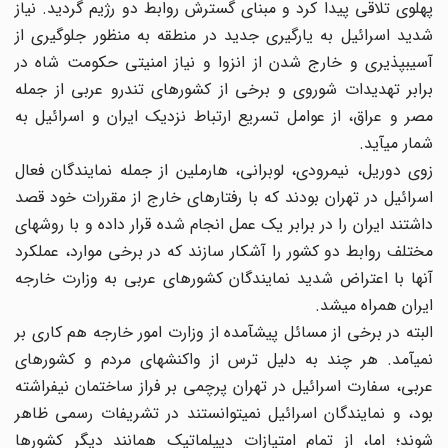
پهلوی تلاقی پیدا کرد و مبنای گسترش روابط دو رژیم گردید. نیاز
شدید اسرائیل به یارگیری جدید در منطقه به منظور جلوگیری از
آسیب‎پذیری و خارج شدن از انزوا و نیاز امنیتی حکومت شاه در
برابر تهدیدات شوروی و برخی از کشورهای تندرو عربی از جمله
مصر و عراق، از عوامل تسریع ارتباط نزدیک ایران و اسرائیل به
شمار می‎آید.
زوی دوریل، نیمرودی، لوبرانی، هارملین از جمله نمایندگان فعال
اسرائیل در تهران بودند که با رفتارهای خارج از مقررات خود قصد
داشتند ایران را در برابر یک عمل انجام شده قرار داده و با روشهای
مختلف روابط دو کشور را آشکار سازند که در برخی موارد، عملکرد
آنها با اعتراض شدید نمایندگان کشورهای عربی به وزارت خارجه
ایران همراه می‎شد.
البته در برخی از مسائل پیش‎آمده از وزارت امور خارجه هم کاری بر
نمی‎آمد. هر چند به دلیل ترس از واکنشهای مردم و کشورهای
عربی، سفارت اسرائیل در تهران پرچمی بر فراز ساختمان نیفراشته
بود، و نمایندگان اسرائیل نمی‎توانستند در تشریفات رسمی ظاهر
شوند؛ اما، از تمام امتیازات دیپلماتیک همانند دیگر کشورها