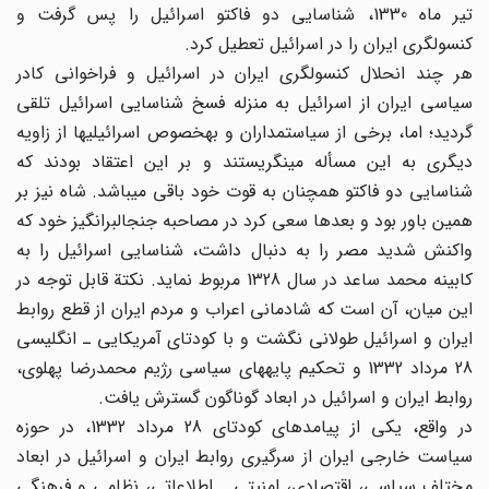
تیر ماه 1330، شناسایی دو فاکتو اسرائیل را پس گرفت و
کنسولگری ایران را در اسرائیل تعطیل کرد.
هر چند انحلال کنسولگری ایران در اسرائیل و فراخوانی کادر
سیاسی ایران از اسرائیل به منزله فسخ شناسایی اسرائیل تلقی
گردید؛ اما، برخی از سیاستمداران و به‎خصوص اسرائیلی‎ها از زاویه
دیگری به این مسأله می‎نگریستند و بر این اعتقاد بودند که
شناسایی دو فاکتو همچنان به قوت خود باقی می‎باشد. شاه نیز بر
همین باور بود و بعدها سعی کرد در مصاحبه جنجال‎برانگیز خود که
واکنش شدید مصر را به دنبال داشت، شناسایی اسرائیل را به
کابینه محمد ساعد در سال 1328 مربوط نماید. نکتة قابل توجه در
این میان، آن است که شادمانی اعراب و مردم ایران از قطع روابط
ایران و اسرائیل طولانی نگشت و با کودتای آمریکایی ـ انگلیسی
28 مرداد 1332 و تحکیم پایه‎های سیاسی رژیم محمدرضا پهلوی،
روابط ایران و اسرائیل در ابعاد گوناگون گسترش یافت.
در واقع، یکی از پیامدهای کودتای 28 مرداد 1332، در حوزه
سیاست خارجی ایران از سرگیری روابط ایران و اسرائیل در ابعاد
مختلف سیاسی، اقتصادی، امنیتی ـ اطلاعاتی، نظامی و فرهنگی