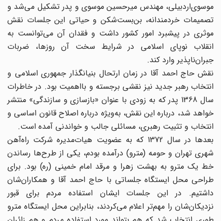
موسوی‌اردبیلی، مهندس میرحسین موسوی و پدر تشکیل می‌شد و
تصمیمات خردمندانه، بن‌بست‌شکن و حیاتی این جلسات نقش
موثری در پیشبرد امور کشور داشت و فقدان آن می‌توانست به
انقلاب نوپای اسلامی در شرایط سخت آن روزها، ضربات
جبران‌ناپذیر وارد کند.
نقش حاج احمد آقا در زمان ارتحال بنیانگذار جمهوری اسلامی و
انتخاب رهبر جدید نیز نقشی برجسته و بااهمیت بود. در خاطرات
سال 1368 پدر که به زودی با عنوان «بازسازی و سازندگی» منتشر
خواهد شد، درباره این نقش، به‌ویژه درباره اصلاح قانون اساسی و
انتخاب و تثبیت رهبری، مسائلی جالب و خواندنی آمده است.
بعدها در سال 1372 که به عضویت هیات‌مدیره شرکت راه‌آهن
شهری تهران و حومه (مترو) درآمده بودم، یکی از طرح‌ها رساندن
خط یک مترو به بهشت زهرا و مرقد امام خمینی (ره) بود. برای
طراحی محل ایستگاه جلساتی با حاج احمد آقا و همکاران‌شان
داشتیم. در این جلسات ایشان استفاده مردم برای قبور
نزدیکان‌شان را مهم‌تر اعلام می‌کردند، بنابراین محل ایستگاه مترو
طوری انتخاب شد که هم بتواند مورد استفاده مردم و هم زائران