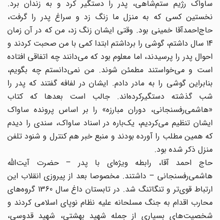
ساواک رژیم ستم‌شاهی، پدر را دستگیر کرد و به زندان برد.
نخستین کسی که به منزل ما زنگ زد و سراغ پدر را گرفت،
حاج‌احمدآقا خمینی بود. وقتی ایشان زنگ زد، من که در آن زمان
14 سال داشتم، گوشی را برداشتم ابتدا کمی با من صحبت کردند و
احوال پدر را پرسیدند، اما معلوم بود که می‌دانند چه اتفاقی افتاده
است و می‌خواستند مطمئن شوند. من نمی‌دانستم چه بگویم،
بنابراین گوشی را به مادر دادم. ایشان در لفافه گفتند که پدر را
شب گذشته دستگیرکرده‌اند. جالب است بعدها که کتاب
«هاشمی‌رفسنجانی، دوران مبارزه» را بر اساس پرونده ساواک
ایشان تنظیم می‌کردیم، یک‌باره در اسناد ساواک، سندی را دیدم
که همین مطلب را آورده بودند و منبع خبر هم کنترل و شنود تلفن
منزل ذکر شده بود.
حاج احمد آقا، رابطه ویژه‌ای با پدر – حضرت آیت‌الله
هاشمی‌رفسنجانی – داشتند. مخصوصا بعد از پیروزی انقلاب این
ارتباط قوی‌تر و تنگاتنگ‌ شد. در تابستان داغ سال 1360 گروه‌های
محارب اقدام به جنگ مسلحانه علیه نظام نوپای اسلامی کردند و
شخصیت‌های بسیاری از جمله شهید بهشتی، شهید قدوسی،