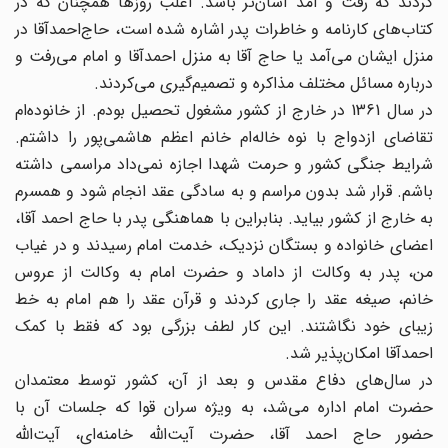
کردند که رفت و آمد آسان‌تر باشد. اغلب روزها همچنان که در
کتاب‌های کارنامه و خاطرات پدر اشاره شده است، حاج‌احمدآقا در
منزل ایشان می‌آمد یا حاج آقا به منزل احمدآقا و امام می‌رفت و
درباره مسائل مختلف مذاکره و تصمیم‌گیری می‌کردند.
در سال 1361 در خارج از کشور مشغول تحصیل بودم. از خانوده‌ام
تقاضای ازدواج با نوه خاله‌ام خانم اعظم هاشمی‌پور را داشتم.
شرایط جنگی کشور و حرمت شهدا اجازه نمی‌داد مراسمی داشته
باشم. قرار شد بدون مراسم و به سادگی عقد انجام شود و همسرم
به خارج از کشور بیاید. بنابراین با هماهنگی پدر با حاج احمد آقا،
اعضای خانواده و بستگان نزدیک، خدمت امام رسیدند و در غیاب
من، پدر به وکالت از داماد و حضرت امام به وکالت از عروس
خانم، صیغه عقد را جاری کردند و قرآن عقد را هم امام به خط
زیبای خود نگاشتند. این کار لطف بزرگی بود که فقط با کمک
احمدآقا امکان‌پذیر شد.
در سال‌های دفاع مقدس و بعد از آن، کشور توسط معتمدان
حضرت امام اداره می‌شد، به ویژه سران قوا که جلسات آن با
حضور حاج احمد آقا، حضرت آیت‌الله خامنه‌ای، آیت‌الله