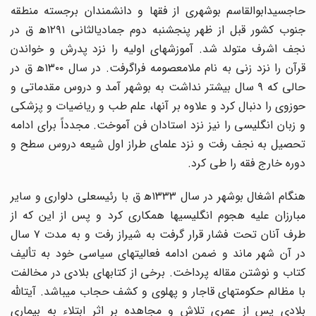
حاجسیدابوالقاسم بوشهری از فقها و دانشمندان برجسته منطقه
جنوب کشور قبل از ظهر پنجشنبه دوم جمادیالثانی ۱۲۹۱ه‍ ق در
نجف اشرف متولد شد. آموزشهای اولیه را نزد پدرش و خواندن
قرآن را نزد زنی به نام ملامعصومه فراگرفت. در سال ۱۳۰۰ه‍ ق در
حالی که ۹ سال بیشتر نداشت به بوشهر آمد و دروس مقدماتی و
حوزوی را دنبال کرد و علاوه بر آنها، علم طب و ریاضیات و پزشکی
و زبان انگلیسی را نیز نزد استادان فن آموخت. مجدداً برای ادامه
تحصیل به نجف رفت و نزد علمای طراز اول شیعه دروس سطح و
دوره خارج فقه را طی کرد.
هنگام اشغال بوشهر در سال ۱۳۳۳ه‍ ق با رئیسعلی دلواری و سایر
مبارزان علیه هجوم انگلیسیها همکاری کرد و پس از این که از
طرف آنان تحت فشار قرار گرفت به شیراز رفت و به مدت ۷ سال
در آن شهر ماند و ضمن ادامه فعالیتهای سیاسی خود به تألیف
کتاب و نوشتن مقاله پرداخت. برخی از کتابهای بلادی در مخالفت
با مظالم حکومتهای قاجار و پهلوی و کشف حجاب میباشد. آیتالله
بلادی پس از عمری تلاش و مجاهده بر اثر ابتلاء به بیماری