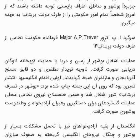
جزیره] بوشهر و مناطق اطراف بایستی توجه داشته باشند که از
امروز شخصاً تمام امور حکومتی را از طرف دولت بریتانیا به عهده
میگیرم.
سرگرد ا. پ. ترِوِر Major A.P.Trever فرمانده حکومت نظامی از
طرف دولت بریتانیا۱۴
عملیات اشغال بوشهر از زمین و دریا با حمایت توپخانه ناوگان
دریایی صورت گرفت. ناوچه توپدار مظفری و دو قایق مسلح
آذربایجان و مازندران ضبط گردیدند. اولین اقدام انگلیسیها انتشار
تمبری بود که روی آن این جمله چاپ شده بود: «بوشهر در تصرف
بریتانیا» شهر اشغال شد و ضمن خلعسلاح نیروی نظامی محلی
عملیات گستردهای برای دستگیری رهبران آزادیخواه و وطندوست
بوشهری صورت گرفت.
انگلستان از بقیه آزادیخواهان نیز با تحمل مشکلات بسیار از
بوشهر و چنگال نیروهای انگلیسی گریخته به صفوف مبارزان