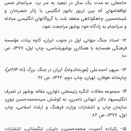
حاجعلی به مدت یک سال در تبعید به سر برد. سرانجام ضمن
توافقنامهای که بین تریور بالیوز انگلیس با زائر خضرخان و
شیخحسین چاهکوتاهی منعقد شد، با گروگانهای انگلیسی مبادله
و سرانجام به زادگاه خود بوشهر مراجعت نمود.
۱۲- اسناد جنگ جهانی اول در جنوب ایران، کاوه بیات، مؤسسه
فرهنگی همسایه با همکاری بوشهرشناسی، چاپ اول، ۱۳۷۷، ص
۱۰۰.
۱۳- سپهر، احمدعلی (مورخالدوله)، ایران در جنگ بزرگ (۱۸-۱۹۱۴م)،
چاپخانه طوفان، تهران، چاپ دوم، ۱۳۶۲، ص ۹۷.
۱۴- مجموعه مقالات کنگره رئیسعلی دلواری، مقاله بوشهر در تصرف
انگلیسیها، دکتر تنهاتن ناصری، به کوشش سیدمحمدحسن نبوی،
سازمان چاپ و انتشارات وزارت فرهنگ و ارشاد اسلامی، چاپ
اول، ۱۳۷۷، ص ۸۶.
۱۵- رکنزاده آدمیت، محمدحسین، دلیران تنگستانی، انتشارات