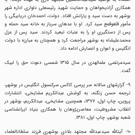
همکاری آزادیخواهان و حمایت شهید رئیسعلی دلواری اداره شهر
بوشهر به دست سید و یارانش افتاد. دولت، احمدخان دریابیگی را
مأمور قلعوقمع سید کرد. او با عدهای سرباز به خانه سید حمله و
پس از دستگیری او را به عتبات تبعید کردند. سید پس از عزل
محمدعلیشاه به بوشهر مراجعت کرد و همچنان به مبارزه با دولت
انگلیس و اعوان و انصارش ادامه داد.
سیدمرتضی علمالهدی در سال ۱۳۱۵ شمسی دعوت حق را لبیک
گفت.
۹- گزارشهای سالانه سر پرسی کاکس سرکنسول انگلیس در بوشهر،
ترجمه حسن زنگنه، به کوشش عبدالکریم مشایخی، انتشارات
پروین، چاپ اول، ۱۳۷۷، همچنین: مشایخی، عبدالکریم، بوشهر در
انقلاب مشروطیت، معاصرپژوهان با همکاری بنیاد ایرانشناسی
شعبه بوشهر، چاپ اول، ۱۳۸۱.
۱۰- آیتالله سیدعبدالله مجتهد بلادی بوشهری فرزند سلطانالعلماء