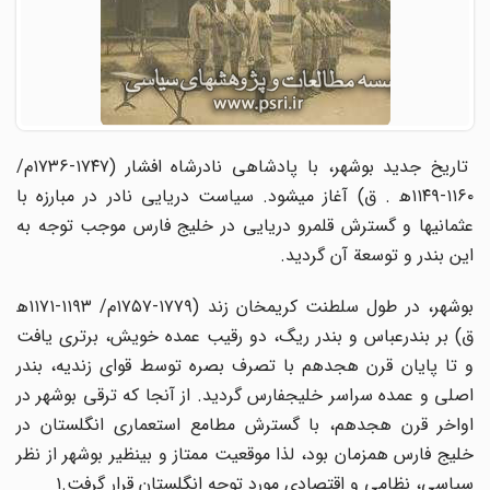
تاریخ جدید بوشهر، با پادشاهی نادرشاه افشار (۱۷۴۷-۱۷۳۶م/
۱۱۶۰-۱۱۴۹ه‍ . ق) آغاز میشود. سیاست دریایی نادر در مبارزه با
عثمانیها و گسترش قلمرو دریایی در خلیج فارس موجب توجه به
این بندر و توسعة آن گردید.
بوشهر، در طول سلطنت کریمخان زند (۱۷۷۹-۱۷۵۷م/ ۱۱۹۳-۱۱۷۱ه‍
ق) بر بندرعباس و بندر ریگ، دو رقیب عمده خویش، برتری یافت
و تا پایان قرن هجدهم با تصرف بصره توسط قوای زندیه، بندر
اصلی و عمده سراسر خلیجفارس گردید. از آنجا که ترقی بوشهر در
اواخر قرن هجدهم، با گسترش مطامع استعماری انگلستان در
خلیج فارس همزمان بود، لذا موقعیت ممتاز و بینظیر بوشهر از نظر
سیاسی، نظامی و اقتصادی مورد توجه انگلستان قرار گرفت.۱