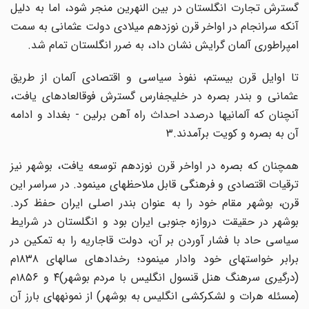
گسترش تجارت انگلستان در بین النهرین منجر شود، اما به دلیل
آنکه سرانجام در اواخر قرن نوزدهم میلادی دولت عثمانی به سمت
امپراطوری آلمان گرایش نشان داد، به ضرر انگلستان تمام شد.
تا اوایل قرن بیستم، نفوذ سیاسی و اقتصادی آلمان از طریق
عثمانی و بندر بصره در خلیجفارس گسترش فوقالعادهای یافت،
آنچنان که آلمانیها درصدد احداث راه آهن برلین - بغداد و ادامه
آن به بصره و کویت برآمدند.۳
همچنان که بصره در اواخر قرن نوزدهم توسعه یافت، بوشهر نیز
ترقیات اقتصادی و فرهنگی قابل ملاحظهای مینمود. در سراسر این
قرن، بوشهر مقام خود را به عنوان بندر اصلی ایران حفظ کرد.
بوشهر در حقیقت دروازه جنوبی ایران بود و انگلستان در شرایط
سیاسی حاد با فشار آوردن بر آن، دولت قاجاریه را به تمکین در
برابر خواستهای خود وادار مینمود؛ رخدادهای سالهای ۱۸۳۸م
(درگیری سرهنگ هنل قنسول انگلیس با مردم بوشهر)۴ و ۱۸۵۶م
(مسئله هرات و لشکرکشی انگلیس به بوشهر) از نمونههای بارز آن