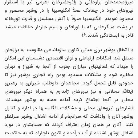
میرزامحمدخان برازجانی و زائرخضرخان اهرمی نیز با استقرار
نیروهای خود در چغادک عملاً انگلیسیها را در بوشهر محصور و
محدود نمودند. انگلیسیها صرفاً با آتش مسلسل و قدرت توپخانه
در پشت سنگرهایی که با نورافکن و سیم خاردار حفاظت میشد
قادر به ایستادگی شدند.۱۶
با اشغال بوشهر برای مدتی کانون سازماندهی مقاومت به برازجان
منتقل شد. امکانات ارتباطی و توان اقتصادی دشتستان این امکان
را میداد که فعالیتهای مبارزان جنوب از آنجا به شیراز و تهران
مخابره شود و مشکلات مسدود بودن راه تجاری بوشهر نیز تا
حدودی قابل تحمل گردد. مجاهدان داوطلب شیرازی به رهبری
آیتالله محلاتی و نیز نیروهای ژاندارم به همراه دیگر نیروهای
محلی در آنجا اجتماع کرده آماده حمله به بوشهر میشدند.
فشارهای نیروهای محلی و مشکلات انگلیسیها در اداره و کنترل
بوشهر آنان را واداشت که سرانجام از ادامه اشغال بوشهر صرفنظر
کنند. آنان در همان زمان اعتراف کردند که حسابشان در مورد
اشغال بوشهر اشتباه از آب درآمده و اکنون ناچارند که به حاکمیت