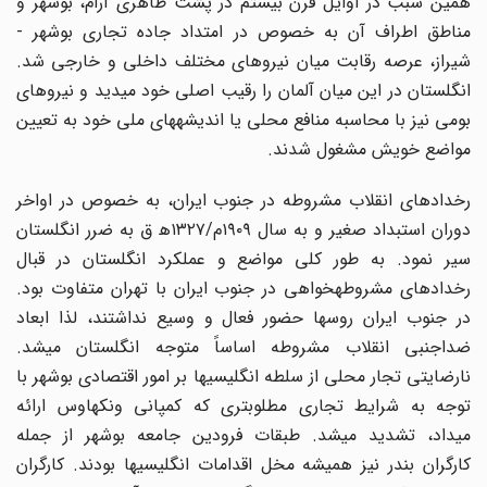
همین سبب در اوایل قرن بیستم در پشت ظاهری آرام، بوشهر و
مناطق اطراف آن به خصوص در امتداد جاده تجاری بوشهر -
شیراز، عرصه رقابت میان نیروهای مختلف داخلی و خارجی شد.
انگلستان در این میان آلمان را رقیب اصلی خود میدید و نیروهای
بومی نیز با محاسبه منافع محلی یا اندیشههای ملی خود به تعیین
مواضع خویش مشغول شدند.
رخدادهای انقلاب مشروطه در جنوب ایران، به خصوص در اواخر
دوران استبداد صغیر و به سال ۱۹۰۹م/۱۳۲۷ه‍ ق به ضرر انگلستان
سیر نمود. به طور کلی مواضع و عملکرد انگلستان در قبال
رخدادهای مشروطهخواهی در جنوب ایران با تهران متفاوت بود.
در جنوب ایران روسها حضور فعال و وسیع نداشتند، لذا ابعاد
ضداجنبی انقلاب مشروطه اساساً متوجه انگلستان میشد.
نارضایتی تجار محلی از سلطه انگلیسیها بر امور اقتصادی بوشهر با
توجه به شرایط تجاری مطلوبتری که کمپانی ونکهاوس ارائه
میداد، تشدید میشد. طبقات فرودین جامعه بوشهر از جمله
کارگران بندر نیز همیشه مخل اقدامات انگلیسیها بودند. کارگران