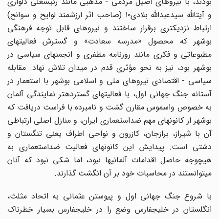
بودند، با نیروهای اصیل مردمی - مذهبی مانند رئیسعلی دلواری
و آیتالله سیدعبدالله بلادی۱۰ (صاحب اثر ارزشمند لوایح و سوانح)
ارتباط نزدیکتری برقرار ساختند و نیروهای قابل توجه فرهنگی
بوشهر که محصول «مدرسه سعادت» و گسترش فعالیتهای
مطبوعاتی و فکری مانند روزنامه مظفری و انجمنهای سیاسی در
بوشهر بود، نیز به نحو مؤثری قدم در میدان تلاش نهاد. مقابله
سیاسی - اقتصادی نیروهای ملی و اسلامی بوشهر با استعمار در
آستانه جنگ جهانی اول، با فعالیتهای گستردهتر نمایندگی آلمان
به خصوص واسموس مقارن گشت و نامبرده با فراست دریافت که
بوشهر از کانونهای مهم ضداستعماری ایران، و منازل اصلی ارتباطی
آن با شیراز، برازجان، کازرون و نواحی اطراف یعنی تنگستان و
دشتی است. پیدایش این کانونهای فعالیت ضداستعماری به
هیچوجه حاصل اقدامات آلمانیها نبود، اما شکی نبود که آنان
میتوانستند در محاسبات خود بر آن انگشت گذارند.
با شروع جنگ جهانی اول و پیوستن عثمانی به اتحاد مثلث،
انگلستان در خلیجفارس وضع را در خلیجفارس بسیار خطرناک