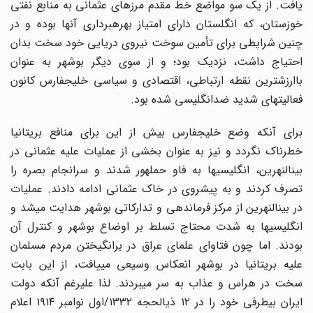
یافت. از یک سو مواضع خط مقدم مرزهای عثمانی به منابع نفتی
خوزستان، که انگلستان دارای امتیاز بهرهبرداری آنها بوده و در
چنین شرایطی برای تأمین سوخت نیروی دریایی خود سخت بدان
احتیاج داشت، نزدیک بود؛ و از سوی دیگر بوشهر به عنوان
باارزشترین نقطه ارتباطی، اقتصادی و سیاسی خلیجفارس کانون
فعالیتهای شدید ضدانگلیسی شده بود.
برای آنکه وضع خلیجفارس بیش از این برای منافع بریتانیا
خطرناک نگردد و نیز به عنوان بخشی از عملیات علیه عثمانی در
بینالنهرین، انگلیسیها به فاو حملهور شدند و سرانجام بصره را
تصرف کردند و به پیشروی در خاک عثمانی ادامه دادند. عملیات
در بینالنهرین از مرکز فرماندهی و تدارکاتی بوشهر هدایت میشد و
انگلیسیها به شدت محتاج تسلط بر اوضاع بوشهر و کنترل آن
بودند. اما چون فتاوای علمای عراق در برانگیختن مردم مسلمان
علیه بریتانیا در بوشهر انعکاس وسیعی مییافت، از این بابت
سخت در هراس و عذاب به سر میبردند. لذا علیرغم آنکه دولت
ایران بیطرفی خود را در ۱۲ ذیالحجه ۱۳۳۲/اول نوامبر ۱۹۱۴ اعلام