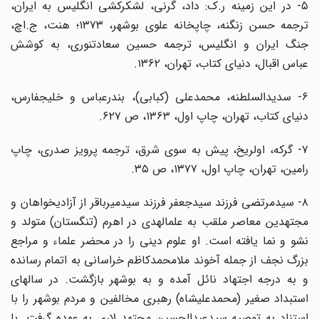
۵- در این زمینه ر.ک: داد، گرنی، لشکرکشی انگلیس به ایران،
ترجمه حسن زنگنه، چاپخانه علوی بوشهر، ۱۳۷۳؛ هنت، ج.اچ،
جنگ ایران و انگلیس، ترجمه حسین سعادتنوری، به کوشش
عباس اقبال، دنیای کتاب، تهران، ۱۳۶۲.
۶- سدیدالسلطنه، محمدعلی (کبابی)، بندرعباس و خلیجفارس،
دنیای کتاب، تهران، چاپ اول، ۱۳۶۳، ص ۶۲۷.
۷- گرکه، اولریخ، پیش به سوی شرق، ترجمه پرویز صدری، چاپ
رامین، تهران، چاپ اول، ۱۳۷۷، ص ۳۵.
۸- سیدمرتضی فرزند سیدجعفر فرزند سیدمیرباقر از آزادیخواهان و
مجتهدین معاصر ملقب به علمالهدی در اهرم (تنگستان) متولد و
نشو و نما یافته است. او علوم دینی را در محضر علماء و مراجع
بزرگ نجف از جمله آخوند ملامحمدکاظم خراسانی به اتمام رسانده
و به درجه اجتهاد نائل آمده و به بوشهر بازگشت. در سالهای
استبداد صغیر (محمدعلیشاه) رهبری مخالفین و مردم بوشهر را با
استناد به توصیه سیدعبدالحسین مجتهد لاری به عهده گرفت. با