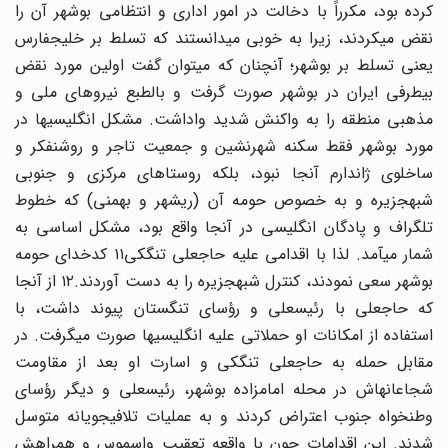
کرده بود، مکرراً با دخالت در امور اداری و انتظامی بوشهر آن را
نقض میکردند، زیرا به خوبی میدانستند که تسلط بر خلیجفارس
یعنی تسلط بر بوشهر؛ آنچنان که میتوان گفت اولین مورد نقض
بیطرفی ایران در بوشهر صورت گرفت و بالطبع نیروهای ملی و
مذهبی منطقه را به واکنش شدید واداشت. مشکل انگلیسیها در
مورد بوشهر فقط سکنه شهرنشین و جمعیت تاجر و روشنفکر و
ساخلوی ژاندارم آنجا نبود، بلکه روستاهای مرکزی و جنوبی
شبهجزیره و به خصوص حومه آن (ریشهر و بهمنی) که خطوط
تلگراف و پادگان انگلیسی در آنجا واقع بود، مشکل اساسی به
شمار میآمد. لذا با اقدامی علیه حاجعلی تنگکی۱۱ کدخدای حومه
بوشهر سعی نمودند، کنترل شبهجزیره را به دست آوردند.۱۲ از آنجا
که حاجعلی با رئیسعلی و رؤسای تنگستان پیوند داشت، با
استفاده از امکانات او حملاتی علیه انگلیسیها صورت میگرفت. در
مقابل حمله به حاجعلی تنگکی و اسارت او بعد از مقاومت
شجاعانهاش در محله امامزاده بوشهر، رئیسعلی و دیگر رؤسای
وطنخواه جنوب اعتراض کردند و به عملیات تلافیجویانه متوسل
شدند. این اقدامات چون با واقعه تعقیب واسموس و همراهش