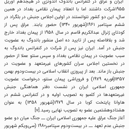
ایران و عراق در کنفرانس باندوگ اندونزی در هیجدهم آوریل
1955شرکت داشتند اما با انعقاد پیمان نظامی بغداد در همین
سال، این دو کشور نتوانستند در اولین اجلاس جنبش در بلگراد در
ششم سپتامبر 1961(شهریور 1340) حضور یابند. عراق پس از
کودتای ژنرال عبدالکریم قاسم در سال 1958 از پیمان بغداد خارج
شد و بلافاصله پس از تایید ده اصل منشور باندوگ به عضویت
جنبش در آمد. ایران نیز پس از شرکت در کنفرانس باندوگ به
سبب عضویت در پیمان نظامی بغداد و سپس سنتو عملا از حضور
در نخستین اجلاس سران کشورهای غیرمتعهد و عضویت در
جنبش باز ماند. بعد از پیروزی انقلاب اسلامی در بیست‌ودوم بهمن
1357(فوریه 1979) و فروپاشی پیمان سنتو، درخواست عضویت
جمهوری اسلامی ایران در نشست دفتر هماهنگی جنبش
غیرمتعهدها در کلمبو به تصویب اولیه و در کنفرانس ششم در
هاوانا پایتخت کوبا در سال 1979(شهریور 1358) به عنوان
هشتادوهشتمین عضو به تصویب نهایی رسید.[v]
آغاز جنگ عراق علیه جمهوری اسلامی ایران ــ جنگ میان دو عضو
جنبش عدم تعهد ــ در بیست‌ودوم سپتامبر1980 (سی‌ویکم شهریور