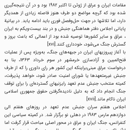
مقامات ایران و عراق از ژوئن تا اکتبر 1982 بود و در آن نتیجه‌گیری
شده بود که گرچه مواضع دو طرف هنوز فاصله زیادی از همدیگر
دارد، اما تلاشها در جهت حل‌وفصل فوری باید ادامه یابد. در بیانیة
پایانی اجلاس دفتر هماهنگی جنبش و در بند بیست‌ویکم به ایران
، عراق و سایر کشورها توصیه شده بود از اعمالی که باعث بروز و
گسترش جنگ می‌شود، خودداری کنند.[xvi]
با آغاز پیروزیهای ایران در جبهه‌های جنگ، به‌ویژه پس از عملیات
فتح‌المبین و آزادسازی خرمشهر در سوم خرداد 1363، بنا به
درخواست عراق مبنی‌براینکه این کشور هر رای داوری را که از طرف
جنبش غیرمتعهدها یا شورای امنیت صادر شود، خواهد پذیرفت،
کمیته منتخب جنبش عدم تعهد رایزنیهای گسترده‌ای را برای توقف
جنگ انجام داد که به دلیل نادیده‌گرفتن حقوق جمهوری اسلامی
ایران ناکام ماند.[xvii]
اجلاس هفتم سران جنبش عدم تعهد در روزهای هفتم الی
دوازدهم مارس 1983 در دهلی نو برگزار شد. در کمیته سیاسی این
کنفرانس، جنگ ایران و عراق در محور اصلی مباحث قرار گرفت اما