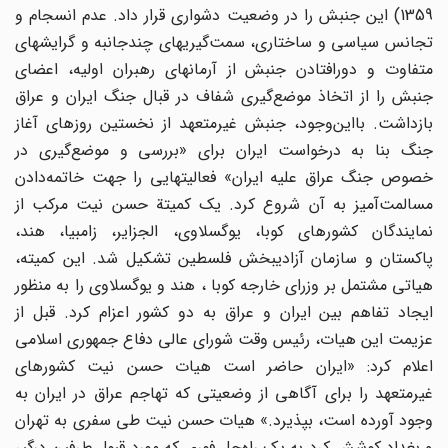
1359) این جنبش را در وضعیت دشواری قرار داد. عدم انسجام و
تجانس سیاسی و ساختاری، سمت‌گیریهای چندجانبه و گرایشهای
متفاوت و دورافتادن جنبش از آرمانهای رهبران اولیه، اعضای
جنبش را از اتخاذ موضع‌گیری شفاف در قبال جنگ ایران و عراق
بازداشت. بااین‌وجود، جنبش غیرمتعهد از نخستین روزهای آغاز
جنگ بنا به درخواست ایران برای «بررسی و موضع‌گیری در
خصوص جنگ عراق علیه ایران» فعالیتهایی را جهت خاتمه‌دادن
مسالمت‌آمیز به آن شروع کرد. یک کمیتة حسن نیت مرکب از
نمایندگان کشورهای کوبا، یوگسلاوی، الجزایر، زامبیا، هند،
پاکستان و سازمان آزادیبخش فلسطین تشکیل شد. این کمیته،
هیاتی مشتمل بر وزرای خارجه کوبا ، هند و یوگسلاوی را به منظور
ایجاد تفاهم بین ایران و عراق به دو کشور اعزام کرد. قبل از
عزیمت این هیات، رئیس وقت شورای عالی دفاع جمهوری اسلامی
اعلام کرد: «ایران حاضر است هیات حسن نیت کشورهای
غیرمتعهد را برای آگاهی از وضعیتی که تهاجم عراق در ایران به
وجود آورده است، بپذیرد.» هیات حسن نیت طی سفری به تهران
و بغداد کوشش کرد به یک راه‌حل فوری که مورد قبول طرفین درگیر