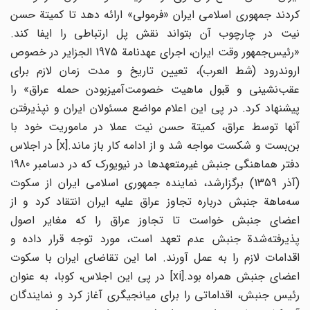
کردند جمهوری اسلامی ایران «فرمولی» ارائه دهد تا کمیتة حسن
نیت در چارچوب آن بتواند نقش پل ارتباطی را ایفا کند.
«رئیس‌جمهور وقت ایران، اجرای عهدنامة 1975 الجزایر در خصوص
اروندرود (شط العرب)، تعیین تاریخ و مدت زمان لازم برای
عقب‌نشینی و قبول ماهیت خصومت‌آمیزبودن حمله عراق» را
پیشنهاد کرد. در پی این اعلام مواضع مسئولان ایران و نپذیرفتن
آنها توسط عراق، کمیتة حسن نیت عملا در ماموریت خود با
بن‌بست و شکست مواجه شد و از ادامه کار باز ماند.[x] در اجلاس
دفتر هماهنگی جنبش غیرمتعهدها در نیویورک که در دسامبر 1980
(آذر 1359) برگزارشد، نماینده جمهوری اسلامی ایران از سکوت
سه‌ماهة جنبش درباره تجاوز عراق علیه ایران انتقاد کرد و از
اعضای جنبش خواست تا تجاوز عراق را که مغایر اصول
پذیرفته‌شدة جنبش عدم تعهد است، مورد توجه قرار داده و
اقدامات لازم را به عمل آورند. اما این تقاضای ایران با سکوت
اعضای جنبش همراه بود.[xi] در پی این اجلاس، کوبا، به عنوان
رئیس جنبش، اقداماتی را برای میانجیگری آغاز کرد و نمایندگان