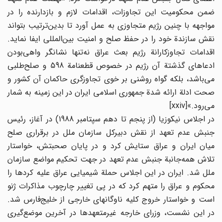
ضمن محکومیت این تجاوزات، اقدامات لازم و بازدارنده را در
مواجهه با چنین رژیم متجاوزی به عمل آورد تا بدین‌ترتیب بتواند
نقش سازندة خود را در حفظ صلح و امنیت بین‌المللی ایفا نماید.
اقدامات تجاوزکارانة رژیم بعث عراق نه‌تنها نشانگر واهی‌بودن
ادعاهای گذشتة آن رژیم در خصوص قطعنامة 598 و صلح‌طلبی
می‌باشد، بلکه گواه روشنی بر خوی تجاوزگری حاکمان آن کشور و
صحت ادلة ارائه شدة جمهوری اسلامی ایران در این زمینه به شمار
می‌رود.»[xxiv]
در اجلاس نیکوزیا (از پنجم تا دهم سپتامبر 1988) در آغاز، رئیس
جنبش عدم تعهد از نقش دبیرکل سازمان ملل در برقراری صلح
میان ایران و عراق ستایش کرد و در پایان صحبتش، خواستار
تلاش همه‌جانبة جنبش عدم تعهد در جهت تحکیم مواضع سازمان
ملل شد. ایران در این اجلاس حملة شیمیایی عراق علیه کردها را
محکوم و عراق را متهم کرد که در پی تغییر چارچوب مذاکرات ژنو
است و خواستار خروج کلیه ناوگانهای خارجی از خلیج‌فارس شد.
در این نشست، وزرای خارجه غیرمتعهدها در آخرین موضع‌گیری