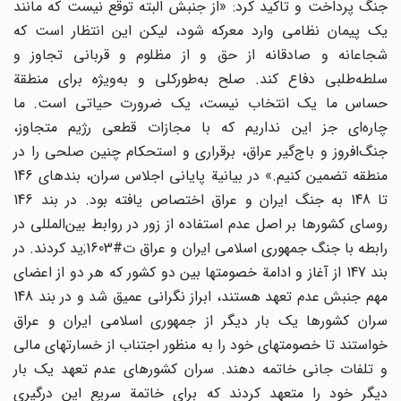
جنگ پرداخت و تاکید کرد: «از جنبش البته توقع نیست که مانند
یک پیمان نظامی وارد معرکه شود، لیکن این انتظار است که
شجاعانه و صادقانه از حق و از مظلوم و قربانی تجاوز و
سلطه‌طلبی دفاع کند. صلح به‌طورکلی و به‌ویژه برای منطقة
حساس ما یک انتخاب نیست، یک ضرورت حیاتی است. ما
چاره‌ای جز این نداریم که با مجازات قطعی رژیم متجاوز،
جنگ‌افروز و باج‌گیر عراق، برقراری و استحکام چنین صلحی را در
منطقه تضمین کنیم.» در بیانیة پایانی اجلاس سران، بندهای 146
تا 148 به جنگ ایران و عراق اختصاص یافته بود. در بند 146
روسای کشورها بر اصل عدم استفاده از زور در روابط بین‌المللی در
رابطه با جنگ جمهوری اسلامی ایران و عراق ت#1603;ید کردند. در
بند 147 از آغاز و ادامة خصومتها بین دو کشور که هر دو از اعضای
مهم جنبش عدم تعهد هستند، ابراز نگرانی عمیق ‌شد و در بند 148
سران کشورها یک بار دیگر از جمهوری اسلامی ایران و عراق
خواستند تا خصومتهای خود را به منظور اجتناب از خسارتهای مالی
و تلفات جانی خاتمه دهند. سران کشورهای عدم تعهد یک بار
دیگر خود را متعهد ‌کردند که برای خاتمة سریع این درگیری