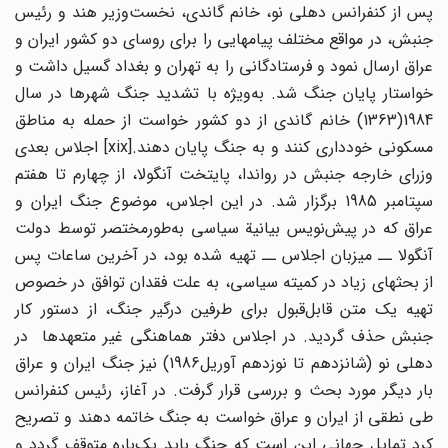
پس از کنفرانس دهلی نو، خانم گاندی، نخست‌وزیر هند و رئیس
جنبش، در مواقع مختلف پیامهایی را برای روسای دو کشور ایران و
عراق ارسال نمود و فرستادگانی را به تهران و بغداد گسیل داشت و
خواستار پایان جنگ شد. به‌ویژه با تشدید جنگ شهرها در سال
1984(1363) خانم گاندی از دو کشور خواست از حمله به مناطق
مسکونی خودداری کنند و به جنگ پایان دهند.[xix] اجلاس بعدی
وزرای خارجه جنبش در رواندا، پایتخت آنگولا، از چهارم تا هفتم
سپتامبر 1985 برگزار شد. در این اجلاس، موضوع جنگ ایران و
عراق که در پیش‌نویس بیانیة سیاسی به‌طورمختصر توسط دولت
آنگولا ــ میزبان اجلاس ــ تهیه شده بود، در آخرین ساعات پس
از بحثهای زیاد در کمیته سیاسی، به علت فقدان توافق در خصوص
تهیه یک متن قابل‌قبول برای طرفین درگیر جنگ، از دستور کار
جنبش حذف گردید. در اجلاس دفتر هماهنگی غیر متعهدها در
دهلی نو (شانزدهم تا نوزدهم آوریل1986) نیز جنگ ایران و عراق
بار دیگر مورد بحث و بررسی قرار گرفت. در آغاز، رئیس کنفرانس
طی نطقی از ایران و عراق ‌خواست به جنگ خاتمه دهند و تصریح
کرد تمایل جهانی این است که جنگ باید یک‌باره متوقف گردد و