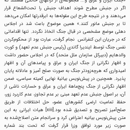
«جنگ ایران و عراق و... مجموعه‌ای از نزاعهای خانگی هستند که
اگر در جنبش مطرح ‌شوند اهداف جنبش را تحت‌الشعاع قرار
می‌دهند و در نتیجه طرح این مقوله‌ها به ابرقدرتها امکان می‌دهد
تا بر جنبش مانور کنند.» همین موضوع باعث شد در اجلاس
دهلی موضع مشخصی در قبال جنگ اتخاذ نگردد. تنها اقداماتی
که در جریان این کنفرانس نجام گرفت، عبارت بود از: محکوم‌کردن
نفس جنگ توسط ایندیرا گاندی (رئیس جنبش عدم تعهد) و کورت
والدهایم (دبیرکل سازمان ملل متحد) که در اجلاس حضور داشت
و اظهار نگرانی از جنگ ایران و عراق و پیامدهای آن و اظهار
امیدواری که هرچه‌زودتر جنگ به صورت صلح آمیز و عادلانه پایان
پذیرد. همچنین در پیش‌نویس بیانیة نهایی کمیته سیاسی، ضمن
اظهار نگرانی از جنگ پنج‌ماهة ایران و عراق و خسارات ناشی از
آن، بر اصول جنبش عدم تعهد مبنی بر عدم تجاوز، عدم کاربرد زور،
حفظ تمامیت ارضی کشورهای عضو، حل اختلافات از طریق
صلح‌آمیز تصریح و تصدیق شده بود.[xiii] هیات ایرانی به این
متن پیش‌نویس بیانیه اعتراض کرد و سرانجام متن اصلاح‌شده به
صورت زیر مورد توافق وزرا قرار گرفت که تحت بند شماره