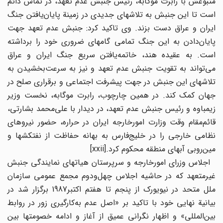
متبوعش با رابرت موگابه، رئیس جنبش عدم تعهد، در تماس دائم
است تا این جنبش به تلاشهای جدیدی در زمینة پایان‌یافتن جنگ
ایران و عراق دست بزند. وی تاکید کرد: جنبش عدم تعهد جهت
پایان‌دادن به این جنگ تمامی گامهای ضروری خود را برداشته
است. به عقیده هند، خاتمه‌یافتن سریع جنگ ایران و عراق
می‌تواند به تقویت جنبش عدم تعهد و نیز به سرعت‌بخشیدن به
تلاشهای این جنبش در جهت پیشرفت اجتماعی و برقراری صلح در
جهان کمک کند. در همین چارچوب، رابرت موگابه، نخست وزیر
زیمباوه و رئیس جنبش عدم تعهد، در دیدار با علی‌محمد بشارتی،
قائم‌مقام وقت وزارت امورخارجه ایران در حراره، حضور نیروهای
نظامی خارجی را در خلیج‌فارس به بهانه حفاظت از نفتکشها و
مین‌روبی آبهای منطقه محکوم کرد.[xxii]
اجلاس وزرای امورخارجه و سرپرستان هیاتهای نمایندگی جنبش
غیرمتعهد که در حاشیه اجلاس چهل‌ودوم مجمع عمومی سازمان
ملل متحد در نیویورک از پنجم تا هفتم اکتبر1987 برگزار شد در
بیانیة نهایی خود با تاکید بر «اصل عدم به‌کارگیری زور در روابط
بین‌المللی» و اظهار نگرانی عمیق از آغاز و ادامه خصومتها بین