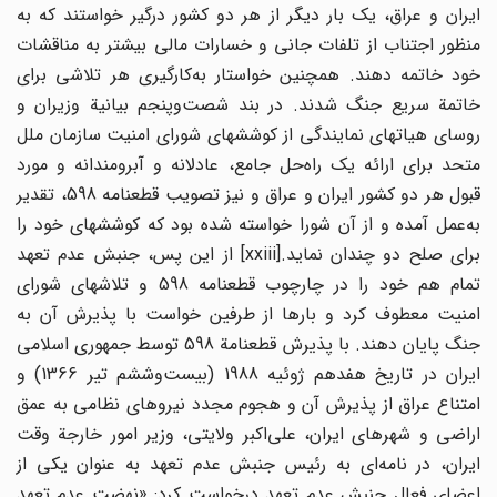
ایران و عراق، یک بار دیگر از هر دو کشور درگیر خواستند که به
منظور اجتناب از تلفات جانی و خسارات مالی بیشتر به مناقشات
خود خاتمه دهند. همچنین خواستار به‌کارگیری هر تلاشی برای
خاتمة سریع جنگ شدند. در بند شصت‌وپنجم بیانیة وزیران و
روسای هیاتهای نمایندگی از کوششهای شورای امنیت سازمان ملل
متحد برای ارائه یک راه‌حل جامع، عادلانه و آبرومندانه و مورد
قبول هر دو کشور ایران و عراق و نیز تصویب قطعنامه 598، تقدیر
به‌عمل آمده و از آن شورا خواسته شده بود که کوششهای خود را
برای صلح دو چندان نماید.[xxiii] از این پس، جنبش عدم تعهد
تمام هم خود را در چارچوب قطعنامه 598 و تلاشهای شورای
امنیت معطوف کرد و بارها از طرفین خواست با پذیرش آن به
جنگ پایان دهند. با پذیرش قطعنامة 598 توسط جمهوری اسلامی
ایران در تاریخ هفدهم ژوئیه 1988 (بیست‌وششم تیر 1366) و
امتناع عراق از پذیرش آن و هجوم مجدد نیروهای نظامی به عمق
اراضی و شهرهای ایران، علی‌اکبر ولایتی، وزیر امور خارجة وقت
ایران، در نامه‌ای به رئیس جنبش عدم تعهد به عنوان یکی از
اعضای فعال جنبش عدم تعهد درخواست کرد: «نهضت عدم تعهد