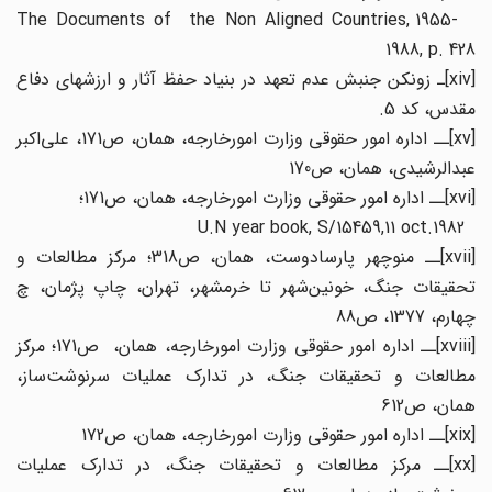
The Documents of the Non Aligned Countries, 1955-
1988, p. 428
[xiv]ـ زونکن جنبش عدم تعهد در بنیاد حفظ آثار و ارزشهای دفاع
مقدس، کد 5.
[xv]ــ اداره امور حقوقی وزارت امورخارجه، همان، ص171، علی‌اکبر
عبدالرشیدی، همان، ص170
[xvi]ــ اداره امور حقوقی وزارت امورخارجه، همان، ص171؛
U.N year book, S/15459,11 oct.1982
[xvii]ــ منوچهر پارسادوست، همان، ص318؛ مرکز مطالعات و
تحقیقات جنگ، خونین‌شهر تا خرمشهر، تهران، چاپ پژمان، چ
چهارم، 1377، ص88
[xviii]ــ اداره امور حقوقی وزارت امورخارجه، همان، ص171؛ مرکز
مطالعات و تحقیقات جنگ، در تدارک عملیات سرنوشت‌ساز،
همان، ص612
[xix]ــ اداره امور حقوقی وزارت امورخارجه، همان، ص172
[xx]ــ مرکز مطالعات و تحقیقات جنگ، در تدارک عملیات