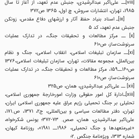
[viii]ــ علی‌اکبر عبدالرشیدی، جنبش عدم تعهد، از آغاز تا سال
1985، تهران، انتشارات سروش، چ اول، 1365 ص372
[ix]ـ اسناد بنیاد حفظ آثار و ارزشهای دفاع مقدس، زونکن
جنبش عدم تعهد، کد 5
[x] ــ مرکز مطالعات و تحقیقات جنگ، در تدارک عملیات
سرنوشت‌ساز، ص610
[xi]ــ سازمان تبلیغات اسلامی، انقلاب اسلامی، جنگ و نظام
بین‌الملل، مجموعه مقالات، تهران، سازمان تبلیغات اسلامی،1376
ص160ــ159، مرکز مطالعات و تحقیقات جنگ، در تدارک عملیات
سرنوشت‌ساز، ص610
[xii] ــ علی‌اکبر عبدالرشیدی، همان، ص325
[xiii]ـادارة کل امور حقوقی وزارت امورخارجة جمهوری اسلامی،
تحلیلی بر جنگ تحمیلی رژیم عراق علیه جمهوری اسلامی ایران،
تهران، دفتر مطالعات سیاسی و بین‌المللی، ج2، 1371، ص.171،
علی‌اکبر عبدالرشیدی، همان، صص. 73-372؛ یونس شکرخواه،
«غیرمتعهدها و جنگ تحمیلی، 1986ــ 1981»، روزنامة کیهان،
شماره 1313، ویژه‌‌نامة جنگص .2؛