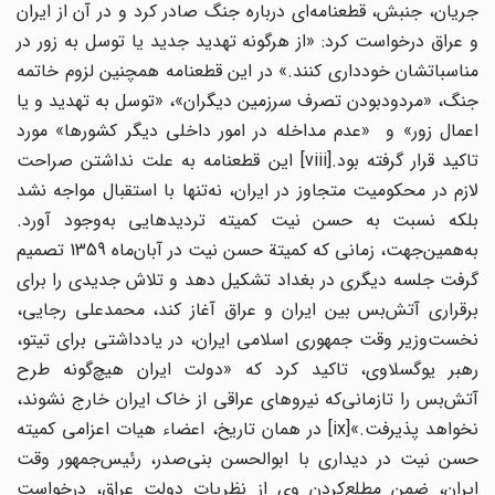
جریان، جنبش، قطعنامه‌ای درباره جنگ صادر کرد و در آن از ایران
و عراق درخواست کرد: «از هرگونه تهدید جدید یا توسل به زور در
مناسباتشان خودداری کنند.» در این قطعنامه همچنین لزوم خاتمه
جنگ، «مردودبودن تصرف سرزمین دیگران»، «توسل به تهدید و یا
اعمال زور» و «عدم مداخله در امور داخلی دیگر کشورها» مورد
تاکید قرار گرفته بود.[viii] این قطعنامه به علت نداشتن صراحت
لازم در محکومیت متجاوز در ایران، نه‌تنها با استقبال مواجه نشد
بلکه نسبت به حسن نیت کمیته تردیدهایی به‌وجود آورد.
به‌همین‌جهت، زمانی که کمیتة حسن نیت در آبان‌ماه 1359 تصمیم
گرفت جلسه‌ دیگری در بغداد تشکیل دهد و تلاش جدیدی را برای
برقراری آتش‌بس بین ایران و عراق آغاز کند، محمدعلی رجایی،
نخست‌وزیر وقت جمهوری اسلامی ایران، در یادداشتی برای تیتو،
رهبر یوگسلاوی، تاکید کرد که «دولت ایران هیچ‌گونه طرح
آتش‌‌‌بس را تازمانی‌که نیروهای عراقی از خاک ایران خارج نشوند،
نخواهد پذیرفت.»[ix] در همان تاریخ، اعضاء هیات اعزامی کمیته
حسن نیت در دیداری با ابوالحسن بنی‌صدر، رئیس‌جمهور وقت
ایران، ضمن مطلع‌کردن وی از نظریات دولت عراق، درخواست