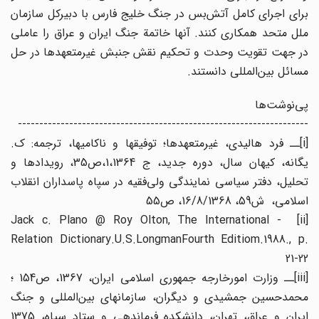
برای اجرای کامل آتش‌بس در جنگ خلیج فارس با دبیرکل سازمان
ملل متحد همکاری کنند. آنها خاتمة جنگ ایران و عراق را عاملی
در جهت تقویت وحدت و تحکیم نقش جنبش غیرمتعهدها در حل
مسائل بین‌المللی دانستند.
پی‌‌نوشت‌ها
--------------------------------------------------------------------
[i]ــ فرد هالیدی، غیرمتعهدها؛ توفیقها و ناکامیها، ترجمه: ک.
یگانه، کیهان سال، دوره جدید، ج 1،1364،ص35، رویدادها و
تحلیل، دفتر سیاسی نمایندگی ولی‌فقیه در سپاه پاسداران انقلاب
اسلامی، ش59، 16/8/1368، ص55
[ii] - Jack c. Plano @ Roy Olton, The International
Relation Dictionary.U.S.LongmanFourth Editiom.1988., p.
21-22
[iii]ــ وزارت امورخارجه جمهوری اسلامی ایران، 1367، ص154 ؛
محمدحسین جمشیدی و دیگران، سازمانهای بین‌المللی و جنگ
ایران و عراق، تهران، دانشکده فرماندهی و ستاد سپاه‌، 1375