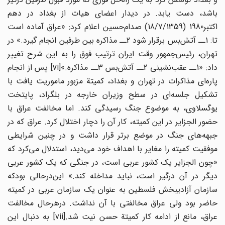
باشد، دست یابد. در دیدار اعضای هیات از بغداد در دهم
اکتبر1980 (18/7/1359) صدام‌حسین اعلام کرد: «عراق آماده است
تا: 1ــ آتش‌بس برقرار شود 2ــ مذاکره بین طرفین انجام گیرد.» در
تهران، رئیس‌جمهور وقت ایران ترتیب فوق را به این شرح تغییر
داد: «1ــ عقب‌نشینی 2ــ آتش‌بس 3ــ مذاکره.»[vi] پس از انجام
پاره‌ای مذاکرات در تهران و بغداد، کمیتة مزبور ماموریت یافت با
تشکیل جلسه‌ای در سطح وزیران خارجه در بلگراد، پایتخت
یوگسلاوی، به موضوع جنگ رسیدگی کند. اما مخالفت عراق با
حضور الجزایر در این کمیته، کار آن را دچار اختلال کرد. عراق که در
جبهه‌های جنگ در موضع برتر قرار داشت و در چنین شرایطی
موفقیت کمیته را مغایر با اهداف خود می‌دید، استدلال می‌کرد که
«چون الجزایر یک کشور عربی است، در جنگی که یک کشور عربی
دیگر در آن درگیر است، نباید مداخله کند.» این‌درحالی بود‌که
سازمان آزادیبخش فلسطین به عنوان یک سازمان عربی در کمیته
حاضر بود ولی عراق مخالفتی با آن نداشت. درهرحال مخالفت
عراق، مانع از ادامه کار کمیتة حسن نیت شد.[vii] به دنبال این