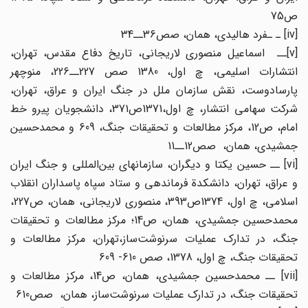
ص75
[iv] ـ ـفرد هالیدی، همان، صص36ــ34
[v]ــ اسماعیل منصوری لاریجانی، تاریخ دفاع مقدس، تهران،
انتشارات اسلیمی، چ اول، 1380 صص 227ــ226، منوچهر
پارسادوست، نقش سازمان ملل در جنگ ایران و عراق، تهران،
شرکت سهامی انتشار، چ اول،1371ص371، دانشجویان پیرو خط
امام، ص12، مرکز مطالعات و تحقیقات جنگ، 609 و محمدحسین
جمشیدی، همان، صص12ــ11
[vi] ــ حسین یکتا و دیگران، سازمانهای بین‌المللی و جنگ ایران
و عراق، تهران، دانشکدة فرماندهی و ستاد سپاه پاسداران انقلاب
اسلامی، چ اول، 1374ص393، منصوری لاریجانی، همان، ص227،
محمدحسین جمشیدی، همان، ص14؛ مرکز مطالعات و تحقیقات
جنگ، در تدارک عملیات سرنوشت‌ساز،تهران، مرکز مطالعات و
تحقیقات جنگ، چ اول، 1378، صص 610- 609
[vii] ــ محمدحسین جمشیدی، همان، ص14، مرکز مطالعات و
تحقیقات جنگ، در تدارک عملیات سرنوشت‌ساز، همان، صص610