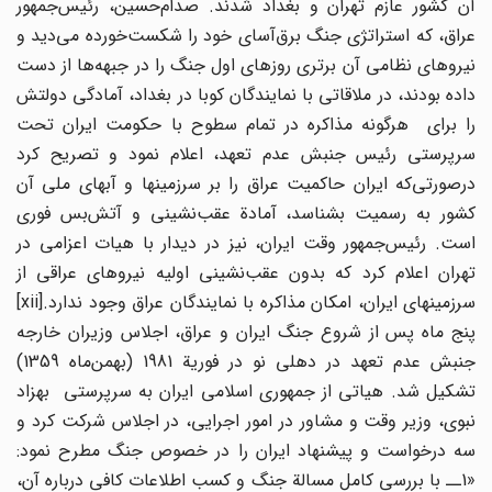
آن کشور عازم تهران و بغداد شدند. صدام‌حسین، رئیس‌جمهور
عراق، که استراتژی جنگ برق‌آسای خود را شکست‌خورده می‌دید و
نیروهای نظامی آن برتری روزهای اول جنگ را در جبهه‌ها از دست
داده بودند، در ملاقاتی با نمایندگان کوبا در بغداد، آمادگی دولتش
را برای هرگونه مذاکره در تمام سطوح با حکومت ایران تحت
سرپرستی رئیس جنبش عدم تعهد، اعلام نمود و تصریح کرد
درصورتی‌که ایران حاکمیت عراق را بر سرزمینها و آبهای ملی آن
کشور به رسمیت بشناسد، آمادة عقب‌نشینی و آتش‌بس فوری
است. رئیس‌جمهور وقت ایران، نیز در دیدار با هیات اعزامی در
تهران اعلام کرد که بدون عقب‌نشینی اولیه نیروهای عراقی از
سرزمینهای ایران، امکان مذاکره با نمایندگان عراق وجود ندارد.[xii]
پنج ماه پس از شروع جنگ ایران و عراق، اجلاس وزیران خارجه
جنبش عدم تعهد در دهلی نو در فوریة 1981 (بهمن‌ماه 1359)
تشکیل شد. هیاتی از جمهوری اسلامی ایران به سرپرستی بهزاد
نبوی، وزیر وقت و مشاور در امور اجرایی، در اجلاس شرکت کرد و
سه درخواست و پیشنهاد ایران را در خصوص جنگ مطرح نمود:
«1ــ با بررسی کامل مسالة جنگ و کسب اطلاعات کافی درباره آن،