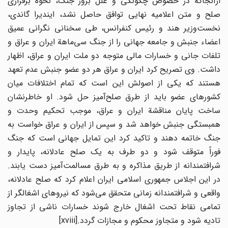
ازآنجاکه در خصوص چگونگی و علل بروز جنگ، نحوه برقراری
صلح و متن اعلامیه نهایی توافق حاصل نشد، ایندیرا گاندی،
نخست‌وزیر هند و رئیس کنفرانس، طی سخنانی نگرانی عمیق
اعضاء جنبش و جامعه جهانی را از جنگ سی‌ماهة ایران و عراق و
تلفات جانی و خسارات مالی متوجه دو ملت ایران و عراق، اظهار
داشت. وی تصریح کرد ایران و عراق هر دو عضو جنبش عدم تعهد
هستند که یکی از اصولش این است که تمام اختلافات میان
کشورهای عضو باید از طرق صلح‌آمیز حل شود. او خاطرنشان
ساخت پایان مناقشة ایران و عراق، موجب تحکیم وحدت و
همبستگی جنبش خواهد شد و سپس از ایران و عراق ‌خواست به
جنگ خاتمه دهند و تاکید کرد این تمایل جهانی است که جنگ
فوراً ‌متوقف شود و دو طرف به یک صلح عادلانه، پایدار و
شرافتمندانه از طریق مذاکره و به طرق مسالمت‌آمیز دست یابند.
در این اجلاس جمهوری اسلامی ایران اعلام کرد که صلح عادلانه،
واقعی و شرافتمندانه زمانی متحقق می‌شود که نیروهای اشغالگر از
تمامی نقاط تحت اشغال خارج شوند خسارات ناشی از تجاوز
تادیه شود و متجاوز محکوم و مجازات گردد.[xviii]