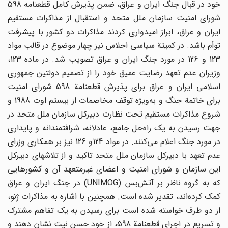
خود در قبال جنگ ایران و عراق، ضمن پذیرش کامل قطعنامه 598
شورای امنیت سازمان ملل متحد و استقبال از مذاکرات مستقیم
ایران و عراق، ابراز امیدواری کردند مذاکرات دو کشور با پیشرفت
توأم باشد. در کمیتة سیاسی اجلاس نیز چهار موضوع در قالب مواد
123 و 126 در مورد جنگ ایران و عراق تصویب شد. در ماده 123،
وزیران عدم تعهد رضایت عمیق خود را از تصمیم دولتین جمهوری
اسلامی ایران و عراق برای پذیرش قطعنامة 598 شورای امنیت
برای خاتمة جنگ و به‌ویژه توقف مخاصمات از بیستم اوت 1988 و
شروع مذاکرات مستقیم تحت نظارت دبیرکل سازمان ملل متحد در
جهت رسیدن به یک راه‌حل جامع، عادلانه، شرافتمندانه و پایداری
در مورد جنگ اعلام می‌کنند. در مواد 124و 126 نیز بر همکاری وزرای
عدم تعهد با دبیرکل سازمان ملل متحد تاکید و از تلاشهای دبیرکل
این سازمان و شورای امنیت و اعضای غیرمتعهد آن و کشورهایی
که به گروه ناظر بر آتش‌بس (UNIMOG) در جنگ ایران و عراق
کمک کرده‌اند، تقدیر شده است. همچنین با اشاره به مذاکرات ژنو،
از دو طرف خواسته شده است برای رسیدن به یک تفاهم مشترک
و تسریع در اجرای قطعنامة 598، از خود حسن نیت نشان دهند و