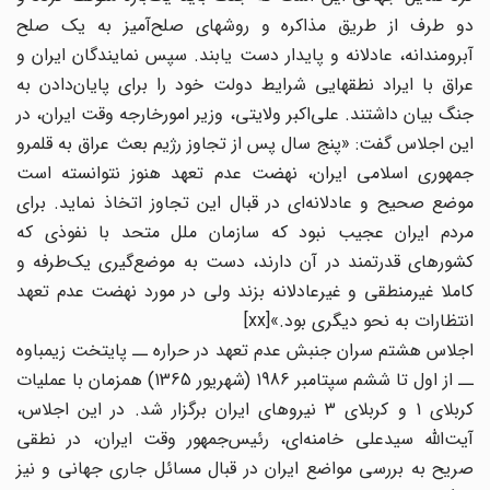
دو طرف از طریق مذاکره و روشهای صلح‌آمیز به یک صلح
آبرومندانه، عادلانه و پایدار دست یابند. سپس نمایندگان ایران و
عراق با ایراد نطقهایی شرایط دولت خود را برای پایان‌دادن به
جنگ بیان داشتند. علی‌اکبر ولایتی، وزیر امورخارجه وقت ایران، در
این اجلاس گفت: «پنج سال پس از تجاوز رژیم بعث عراق به قلمرو
جمهوری اسلامی ایران، نهضت عدم تعهد هنوز نتوانسته است
موضع صحیح و عادلانه‌ای در قبال این تجاوز اتخاذ نماید. برای
مردم ایران عجیب نبود که سازمان ملل متحد با نفوذی که
کشورهای قدرتمند در آن دارند، دست به موضع‌گیری یک‌طرفه و
کاملا غیرمنطقی و غیرعادلانه بزند ولی در مورد نهضت عدم تعهد
انتظارات به نحو دیگری بود.»[xx]
اجلاس هشتم سران جنبش عدم تعهد در حراره ــ پایتخت زیمباوه
ــ از اول تا ششم سپتامبر 1986 (شهریور 1365) همزمان با عملیات
کربلای 1 و کربلای 3 نیروهای ایران برگزار شد. در این اجلاس،
آیت‌الله سیدعلی خامنه‌ای، رئیس‌جمهور وقت ایران، در نطقی
صریح به بررسی مواضع ایران در قبال مسائل جاری جهانی و نیز