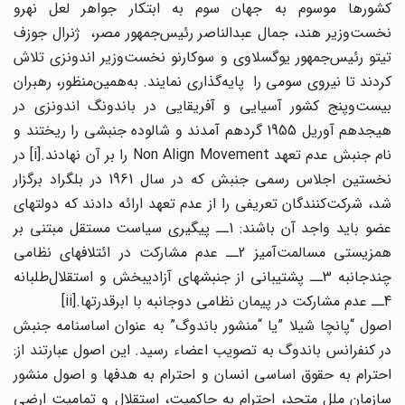
کشورها موسوم به جهان سوم به ابتکار جواهر لعل نهرو
نخست‌وزیر هند، جمال عبدالناصر رئیس‌جمهور مصر، ژنرال جوزف
تیتو رئیس‌جمهور یوگسلاوی و سوکارنو نخست‌وزیر اندونزی تلاش
کردند تا نیروی سومی را پایه‌گذاری نمایند. به‌همین‌منظور، رهبران
بیست‌وپنج کشور آسیایی و آفریقایی در باندونگ اندونزی در
هیجدهم آوریل 1955 گردهم آمدند و شالوده جنبشی را ریختند و
نام جنبش عدم تعهد Non Align Movement را بر آن نهادند.[i] در
نخستین اجلاس رسمی جنبش که در سال 1961 در بلگراد برگزار
شد، شرکت‌کنندگان تعریفی را از عدم تعهد ارائه دادند که دولتهای
عضو باید واجد آن باشند: 1ــ پیگیری سیاست مستقل مبتنی بر
همزیستی مسالمت‌آمیز 2ــ عدم مشارکت در ائتلافهای نظامی
چندجانبه 3ــ پشتیبانی از جنبشهای آزادیبخش و استقلال‌طلبانه
4ــ عدم مشارکت در پیمان نظامی دوجانبه با ابرقدرتها.[ii]
اصول “‌پانچا شیلا ”یا “منشور باندوگ” به عنوان اساسنامه جنبش
در کنفرانس باندوگ به تصویب اعضاء رسید. این اصول عبارتند از:
احترام به حقوق اساسی انسان و احترام به هدفها و اصول منشور
سازمان ملل متحد، احترام به حاکمیت، استقلال و تمامیت ارضی