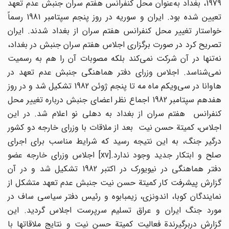
1979، بغداد به‌عنوان محل کنفرانس هفتم سران جنبش عدم تعهد
تعیین شده بود. ایران و سوریه در روز پنجم سپتامبر 1981 رسماً
خواستار تغییر محل کنفرانس هفتم سران از بغداد شدند. ایران
تصریح کرد در صورت برگزاری اجلاس هفتم سران جنبش در بغداد،
نه‌تنها در آن شرکت نمی‌کند بلکه مصوبات آن را هم به رسمیت
نمی‌شناسد. اجلاس وزرای دفتر هماهنگی جنبش عدم تعهد در
هاوانا در سی‌ویکم ماه مه تا پنجم ژوئن 1982 تشکیل شد و در روز
هفدهم سپتامبر 1982 اجماع نظر اعضای جنبش درباره تغییر محل
کنفرانس هفتم سران از بغداد به دهلی نو اعلام شد. در این
اجلاس، کمیتة حسن نیت بعد از ملاقات با وزرای خارجه دو کشور
درگیر جنگ، به این نتیجه رسید که شرایط مناسب برای اجرای
صلح و ابتکار جدید وجود ندارد.[xv] اجلاس وزرای خارجه عضو
دفتر هماهنگی در نیویورک در اکتبر 1982 تشکیل شد و در آن
گزارش پیشرفت کار کمیتة حسن نیت جنبش عدم تعهد متشکل از
نمایندگان کوبا، اندونزی، زیمبابوه و رئیس دفتر سیاسی ساف در
مورد جنگ ایران و عراق تسلیم سرپرست اجلاس گردید. این
گزارش دربرگیرندة فعالیت کمیتة حسن نیت و نتایج ملاقاتها با