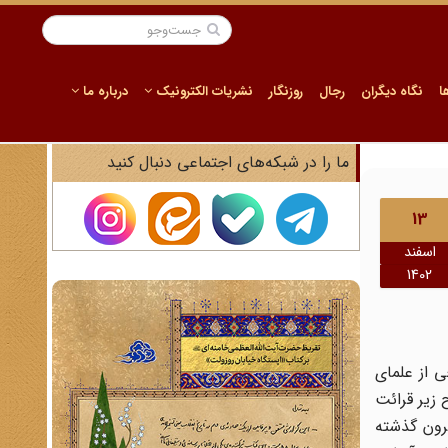
ا
نگاه دیگران
رجال
روزنگار
نشریات الکترونیک
درباره ما
ما را در شبکه‌های اجتماعی دنبال کنید
13
اسفند
1402
 از علمای
 زیر قرائت
رون گذشته