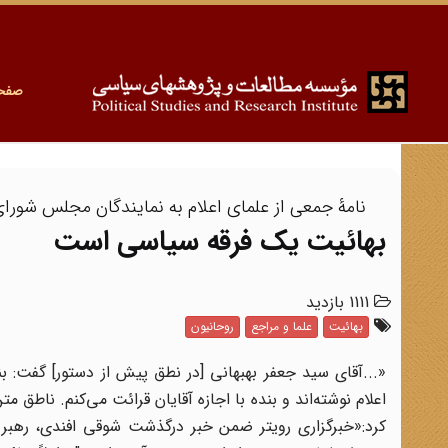
صفح
نامۀ جمعی از علمای اعلام به نمایندگان مجلس شورای مل
بهائیت یک فرقه سیاسی است
1111 بازدید
بهائیت
علما و مراجع
روحانیون
«...آقای سید جعفر بهبهانی [در نطق پیش از دستور] گفت:
اعلام نوشته‌اند و بنده با اجازه آقایان قرائت می‌کنم. ناطق
کرد:«خبرگزاری رویتر ضمن خبر درگذشت شوقی افندی، رهبر 