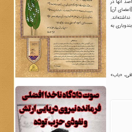
صد آنها در
[اعضای آن]
داشته‌اند.
ندوباری به
افی، «باب»