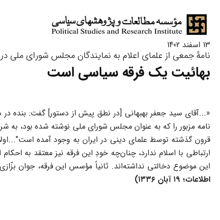
13 اسفند 1402
نامۀ جمعی از علمای اعلام به نمایندگان مجلس شورای ملی در سال
بهائیت یک فرقه سیاسی است
«...آقای سید جعفر بهبهانی [در نطق پیش از دستور] گفت: بنده در 
نامه مزبور را که به عنوان مجلس شورای ملی نوشته شده بود، به شر
قرون گذشته توسط علمای دینی در ایران به وجود آمده است"...اولا
ارتباطی با اسلام ندارد، چنان‌چه خودِ این فرقه نیز معتقد به احک
این موضوع دخالتی نداشته‌اند. ثانیاً مؤسس این فرقه، جوان بزّا
اطلاعات؛ ۱۹ آبان ۱۳۳۶)